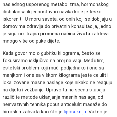
naslednog usporenog metabolizma, hormonskog
disbalansa ili jednostavno navika koje je teško
iskoreniti. U moru saveta, od onih koji se dobijaju u
domovima zdravlja do privatnih konsultacija, jedno
je sigurno:
trajna promena načina života
zahteva
mnogo više od puke dijete.
Kada govorimo o gubitku kilograma, često se
fokusiramo isključivo na broj na vagi. Međutim,
estetski problem koji muči podjednako i one sa
manjkom i one sa viškom kilograma jeste celulit i
lokalizovane masne naslage koje nikako ne reaguju
na dijetu i vežbanje. Upravo tu na scenu stupaju
različite metode uklanjanja masnih naslaga, od
neinvazivnih tehnika poput anticelulit masaže do
hirurških zahvata kao što je
liposukcija
. Važno je