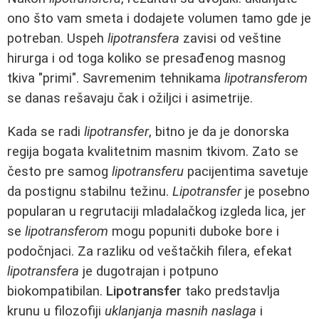
ono što vam smeta i dodajete volumen tamo gde je
potreban. Uspeh
lipotransfera
zavisi od veštine
hirurga i od toga koliko se presađenog masnog
tkiva "primi". Savremenim tehnikama
lipotransferom
se danas rešavaju čak i ožiljci i asimetrije.
Kada se radi
lipotransfer
, bitno je da je donorska
regija bogata kvalitetnim masnim tkivom. Zato se
često pre samog
lipotransferu
pacijentima savetuje
da postignu stabilnu težinu.
Lipotransfer
je posebno
popularan u regrutaciji mladalačkog izgleda lica, jer
se
lipotransferom
mogu popuniti duboke bore i
podočnjaci. Za razliku od veštačkih filera, efekat
lipotransfera
je dugotrajan i potpuno
biokompatibilan.
Lipotransfer
tako predstavlja
krunu u filozofiji
uklanjanja masnih naslaga
i