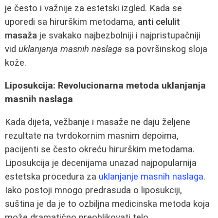
je često i važnije za estetski izgled. Kada se
uporedi sa hirurškim metodama,
anti celulit
masaža
je svakako najbezbolniji i najpristupačniji
vid
uklanjanja masnih naslaga
sa površinskog sloja
kože.
Liposukcija: Revolucionarna metoda uklanjanja
masnih naslaga
Kada dijeta, vežbanje i masaže ne daju željene
rezultate na tvrdokornim masnim depoima,
pacijenti se često okreću hirurškim metodama.
Liposukcija je decenijama unazad najpopularnija
estetska procedura za
uklanjanje masnih naslaga
.
Iako postoji mnogo predrasuda o liposukciji,
suština je da je to ozbiljna medicinska metoda koja
može dramatično preoblikovati telo.