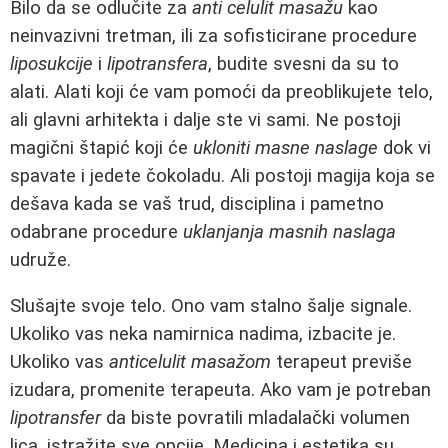
Bilo da se odlučite za
anti celulit masažu
kao
neinvazivni tretman, ili za sofisticirane procedure
liposukcije
i
lipotransfera
, budite svesni da su to
alati. Alati koji će vam pomoći da preoblikujete telo,
ali glavni arhitekta i dalje ste vi sami. Ne postoji
magični štapić koji će
ukloniti masne naslage
dok vi
spavate i jedete čokoladu. Ali postoji magija koja se
dešava kada se vaš trud, disciplina i pametno
odabrane procedure
uklanjanja masnih naslaga
udruže.
Slušajte svoje telo. Ono vam stalno šalje signale.
Ukoliko vas neka namirnica nadima, izbacite je.
Ukoliko vas
anticelulit masažom
terapeut previše
izudara, promenite terapeuta. Ako vam je potreban
lipotransfer
da biste povratili mladalački volumen
lica, istražite sve opcije. Medicina i estetika su