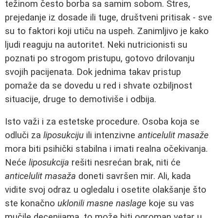
težinom često borba sa samim sobom. Stres,
prejedanje iz dosade ili tuge, društveni pritisak - sve
su to faktori koji utiču na uspeh. Zanimljivo je kako
ljudi reaguju na autoritet. Neki nutricionisti su
poznati po strogom pristupu, gotovo drilovanju
svojih pacijenata. Dok jednima takav pristup
pomaže da se dovedu u red i shvate ozbiljnost
situacije, druge to demotiviše i odbija.
Isto važi i za estetske procedure. Osoba koja se
odluči za
liposukciju
ili intenzivne
anticelulit masaže
mora biti psihički stabilna i imati realna očekivanja.
Neće
liposukcija
rešiti nesrećan brak, niti će
anticelulit masaža
doneti savršen mir. Ali, kada
vidite svoj odraz u ogledalu i osetite olakšanje što
ste konačno
uklonili masne naslage
koje su vas
mučile decenijama, to može biti ogroman vetar u