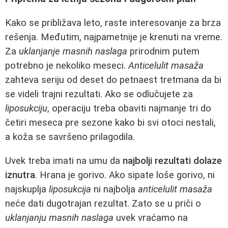
Kako se približava leto, raste interesovanje za brza
rešenja. Međutim, najpametnije je krenuti na vreme.
Za
uklanjanje masnih naslaga
prirodnim putem
potrebno je nekoliko meseci.
Anticelulit masaža
zahteva seriju od deset do petnaest tretmana da bi
se videli trajni rezultati. Ako se odlučujete za
liposukciju
, operaciju treba obaviti najmanje tri do
četiri meseca pre sezone kako bi svi otoci nestali,
a koža se savršeno prilagodila.
Uvek treba imati na umu da
najbolji rezultati dolaze
iznutra
. Hrana je gorivo. Ako sipate loše gorivo, ni
najskuplja
liposukcija
ni najbolja
anticelulit masaža
neće dati dugotrajan rezultat. Zato se u priči o
uklanjanju masnih naslaga
uvek vraćamo na