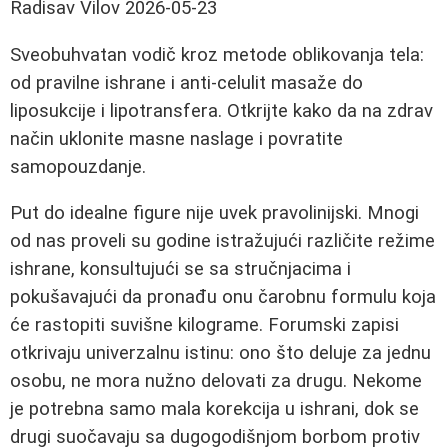
Radisav Vilov
2026-05-23
Sveobuhvatan vodič kroz metode oblikovanja tela:
od pravilne ishrane i anti-celulit masaže do
liposukcije i lipotransfera. Otkrijte kako da na zdrav
način uklonite masne naslage i povratite
samopouzdanje.
Put do idealne figure nije uvek pravolinijski. Mnogi
od nas proveli su godine istražujući različite režime
ishrane, konsultujući se sa stručnjacima i
pokušavajući da pronađu onu čarobnu formulu koja
će rastopiti suvišne kilograme. Forumski zapisi
otkrivaju univerzalnu istinu: ono što deluje za jednu
osobu, ne mora nužno delovati za drugu. Nekome
je potrebna samo mala korekcija u ishrani, dok se
drugi suočavaju sa dugogodišnjom borbom protiv