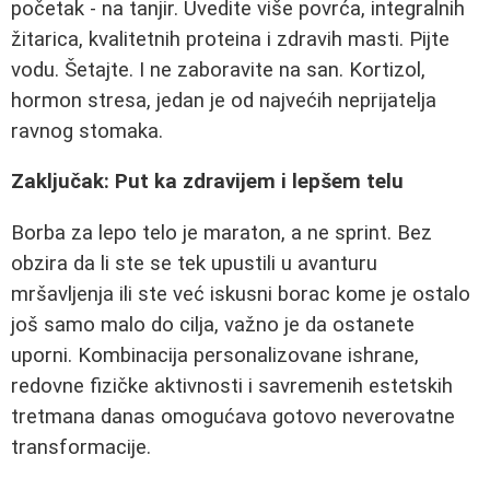
početak - na tanjir. Uvedite više povrća, integralnih
žitarica, kvalitetnih proteina i zdravih masti. Pijte
vodu. Šetajte. I ne zaboravite na san. Kortizol,
hormon stresa, jedan je od najvećih neprijatelja
ravnog stomaka.
Zaključak: Put ka zdravijem i lepšem telu
Borba za lepo telo je maraton, a ne sprint. Bez
obzira da li ste se tek upustili u avanturu
mršavljenja ili ste već iskusni borac kome je ostalo
još samo malo do cilja, važno je da ostanete
uporni. Kombinacija personalizovane ishrane,
redovne fizičke aktivnosti i savremenih estetskih
tretmana danas omogućava gotovo neverovatne
transformacije.