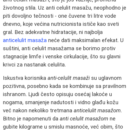
životnog stila. Uz anti celulit masažu, neophodno je
piti dovoljno tečnosti - one čuvene tri litre vode
dnevno, koje većina nutricionista ističe kao sveti
gral. Bez adekvatne hidratacije, ni najbolja
anticelulit masaža
neće dati maksimalan efekat. U
suštini, anti celulit masažama se borimo protiv
stagnacije limfe i venske cirkulacije, što su glavni
krivci za nastanak celulita.
Iskustva korisnika
anti-celulit masaži
su uglavnom
pozitivna, posebno kada se kombinuje sa pravilnom
ishranom. Ljudi često opisuju osećaj lakoće u
nogama, smanjenje nadutosti i vidno glađu kožu
već nakon nekoliko tretmana
anticelulit masažom
.
Bitno je napomenuti da
anti celulit masažom
ne
gubite kilograme u smislu masnoće, već obim, što