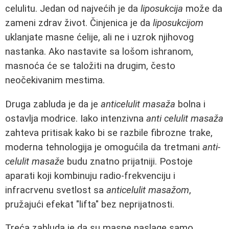
celulitu. Jedan od najvećih je da
liposukcija
može da
zameni zdrav život. Činjenica je da
liposukcijom
uklanjate masne ćelije, ali ne i uzrok njihovog
nastanka. Ako nastavite sa lošom ishranom,
masnoća će se taložiti na drugim, često
neočekivanim mestima.
Druga zabluda je da je
anticelulit masaža
bolna i
ostavlja modrice. Iako intenzivna
anti celulit masaža
zahteva pritisak kako bi se razbile fibrozne trake,
moderna tehnologija je omogućila da tretmani
anti-
celulit masaže
budu znatno prijatniji. Postoje
aparati koji kombinuju radio-frekvenciju i
infracrvenu svetlost sa
anticelulit masažom
,
pružajući efekat "lifta" bez neprijatnosti.
Treća zabluda je da su masne naslage samo