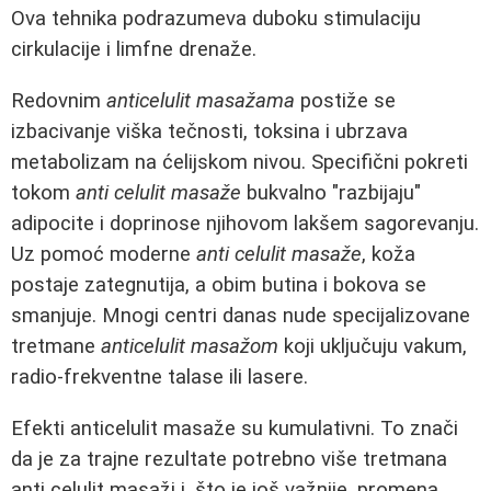
Ova tehnika podrazumeva duboku stimulaciju
cirkulacije i limfne drenaže.
Redovnim
anticelulit masažama
postiže se
izbacivanje viška tečnosti, toksina i ubrzava
metabolizam na ćelijskom nivou. Specifični pokreti
tokom
anti celulit masaže
bukvalno "razbijaju"
adipocite i doprinose njihovom lakšem sagorevanju.
Uz pomoć moderne
anti celulit masaže
, koža
postaje zategnutija, a obim butina i bokova se
smanjuje. Mnogi centri danas nude specijalizovane
tretmane
anticelulit masažom
koji uključuju vakum,
radio-frekventne talase ili lasere.
Efekti anticelulit masaže su kumulativni. To znači
da je za trajne rezultate potrebno više tretmana
anti celulit masaži i, što je još važnije, promena