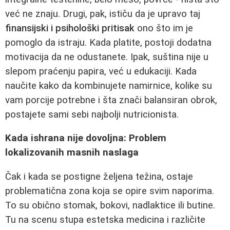
već ne znaju. Drugi, pak, ističu da je upravo taj
finansijski i psihološki pritisak
ono što im je
pomoglo da istraju. Kada platite, postoji dodatna
motivacija da ne odustanete. Ipak, suština nije u
slepom praćenju papira, već u edukaciji. Kada
naučite kako da kombinujete namirnice, kolike su
vam porcije potrebne i šta znači balansiran obrok,
postajete sami sebi najbolji nutricionista.
Kada ishrana nije dovoljna: Problem
lokalizovanih masnih naslaga
Čak i kada se postigne željena težina, ostaje
problematična zona koja se opire svim naporima.
To su obično stomak, bokovi, nadlaktice ili butine.
Tu na scenu stupa estetska medicina i različite