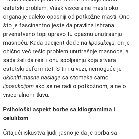
estetski problem. Višak visceralne masti oko
organa je daleko opasniji od potkožne masti. Ono
što je fascinantno jeste da pravilna ishrana
prvenstveno topi upravo tu opasnu unutrašnju
masnoću. Kada pacijent dođe na
liposukciju
, on je
obično već rešio problem unutrašnje masnoće, a
sada želi da reši i onu spoljašnju koja stvara
estetski deformitet. S tim u vezi, nemoguće je
ukloniti masne naslage
sa stomaka samo
liposukcijom
ako se ne radi o potkožnom, a ne o
visceralnom tkivu.
Psihološki aspekt borbe sa kilogramima i
celulitom
Čitajući iskustva ljudi, jasno je da je borba sa