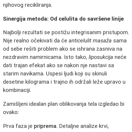
njihovog recikliranja.
Sinergija metoda: Od celulita do savršene linije
Najbolji rezultati se postižu integrisanim pristupom.
Nije realno očekivati da će
anticelulit masaža
sama
od sebe rešiti problem ako se ishrana zasniva na
nezdravim namirnicama. Isto tako,
liposukcija
neće
dati trajan efekat ako se nakon nje nastavi sa
starim navikama. Uspesi ljudi koji su skinuli
desetine kilograma i trajno ih održali leže upravo u
kombinaciji.
Zamišljeni idealan plan oblikovanja tela izgledao bi
ovako:
Prva faza je
priprema
. Detaljne analize krvi,