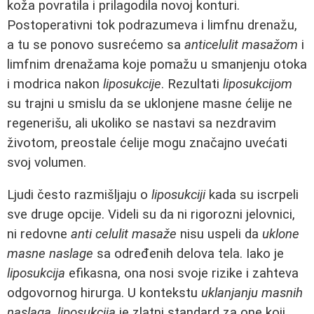
koža povratila i prilagodila novoj konturi.
Postoperativni tok podrazumeva i limfnu drenažu,
a tu se ponovo susrećemo sa
anticelulit masažom
i
limfnim drenažama koje pomažu u smanjenju otoka
i modrica nakon
liposukcije
. Rezultati
liposukcijom
su trajni u smislu da se uklonjene masne ćelije ne
regenerišu, ali ukoliko se nastavi sa nezdravim
životom, preostale ćelije mogu značajno uvećati
svoj volumen.
Ljudi često razmišljaju o
liposukciji
kada su iscrpeli
sve druge opcije. Videli su da ni rigorozni jelovnici,
ni redovne
anti celulit masaže
nisu uspeli da
uklone
masne naslage
sa određenih delova tela. Iako je
liposukcija
efikasna, ona nosi svoje rizike i zahteva
odgovornog hirurga. U kontekstu
uklanjanju masnih
naslaga
,
liposukcija
je zlatni standard za one koji