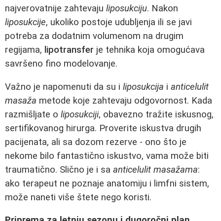
najverovatnije zahtevaju
liposukciju
. Nakon
liposukcije
, ukoliko postoje udubljenja ili se javi
potreba za dodatnim volumenom na drugim
regijama,
lipotransfer
je tehnika koja omogućava
savršeno fino modelovanje.
Važno je napomenuti da su i
liposukcija
i
anticelulit
masaža
metode koje zahtevaju odgovornost. Kada
razmišljate o
liposukciji
, obavezno tražite iskusnog,
sertifikovanog hirurga. Proverite iskustva drugih
pacijenata, ali sa dozom rezerve - ono što je
nekome bilo fantastično iskustvo, vama može biti
traumatično. Slično je i sa
anticelulit masažama
:
ako terapeut ne poznaje anatomiju i limfni sistem,
može naneti više štete nego koristi.
Priprema za letnju sezonu i dugoročni plan