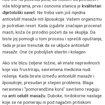
više kilograma, prva i osnovna stanica je
kvalitetan
dijetološki savet
. Ne treba vam još nijedna
anticelulit masaža
niti
liposukcija
. Vašem organizmu
je potreban reset. Kada izgubite značajan procenat
masti, koža će prirodno početi da se skuplja. Da
biste joj pomogli u tom procesu i sprečili opuštanje,
tada je pravi trenutak da se uključe
anticelulit
masaže
. One će poboljšati elastin i kolagen.
Ako ste blizu željene težine, ali imate nepravilnosti
koje vas frustriraju, savremena medicina nudi
rešenja. Kada birate između
anticelulit masaže
i
liposukcije
, presudan je stepen problema. Blaga
neravnina i "pomorandžina kora" savršeno reaguju
na
anti celulit masažu
. Duboke, tvrdokorne naslage
koje se ne pomeraju ni pod najjačim pritiskom