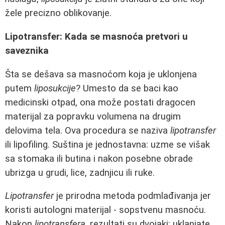
žele precizno oblikovanje.
Lipotransfer: Kada se masnoća pretvori u
saveznika
Šta se dešava sa masnoćom koja je uklonjena
putem
liposukcije
? Umesto da se baci kao
medicinski otpad, ona može postati dragocen
materijal za popravku volumena na drugim
delovima tela. Ova procedura se naziva
lipotransfer
ili lipofiling. Suština je jednostavna: uzme se višak
sa stomaka ili butina i nakon posebne obrade
ubrizga u grudi, lice, zadnjicu ili ruke.
Lipotransfer
je prirodna metoda podmlađivanja jer
koristi autologni materijal - sopstvenu masnoću.
Nakon
lipotransfera
, rezultati su dvojaki: uklanjate