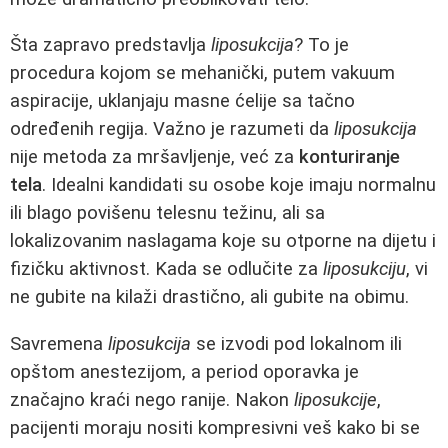
Šta zapravo predstavlja
liposukcija
? To je
procedura kojom se mehanički, putem vakuum
aspiracije, uklanjaju masne ćelije sa tačno
određenih regija. Važno je razumeti da
liposukcija
nije metoda za mršavljenje, već za
konturiranje
tela
. Idealni kandidati su osobe koje imaju normalnu
ili blago povišenu telesnu težinu, ali sa
lokalizovanim naslagama koje su otporne na dijetu i
fizičku aktivnost. Kada se odlučite za
liposukciju
, vi
ne gubite na kilaži drastično, ali gubite na obimu.
Savremena
liposukcija
se izvodi pod lokalnom ili
opštom anestezijom, a period oporavka je
značajno kraći nego ranije. Nakon
liposukcije
,
pacijenti moraju nositi kompresivni veš kako bi se