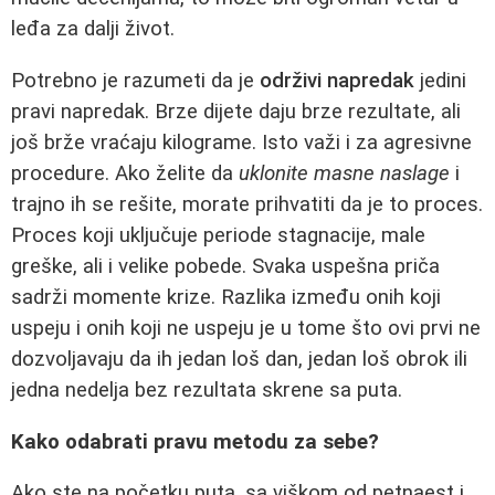
leđa za dalji život.
Potrebno je razumeti da je
održivi napredak
jedini
pravi napredak. Brze dijete daju brze rezultate, ali
još brže vraćaju kilograme. Isto važi i za agresivne
procedure. Ako želite da
uklonite masne naslage
i
trajno ih se rešite, morate prihvatiti da je to proces.
Proces koji uključuje periode stagnacije, male
greške, ali i velike pobede. Svaka uspešna priča
sadrži momente krize. Razlika između onih koji
uspeju i onih koji ne uspeju je u tome što ovi prvi ne
dozvoljavaju da ih jedan loš dan, jedan loš obrok ili
jedna nedelja bez rezultata skrene sa puta.
Kako odabrati pravu metodu za sebe?
Ako ste na početku puta, sa viškom od petnaest i