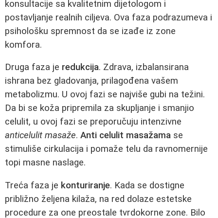
konsultacije sa kvalitetnim dijetologom i
postavljanje realnih ciljeva. Ova faza podrazumeva i
psihološku spremnost da se izađe iz zone
komfora.
Druga faza je
redukcija
. Zdrava, izbalansirana
ishrana bez gladovanja, prilagođena vašem
metabolizmu. U ovoj fazi se najviše gubi na težini.
Da bi se koža pripremila za skupljanje i smanjio
celulit, u ovoj fazi se preporučuju intenzivne
anticelulit masaže
.
Anti celulit masažama
se
stimuliše cirkulacija i pomaže telu da ravnomernije
topi masne naslage.
Treća faza je
konturiranje
. Kada se dostigne
približno željena kilaža, na red dolaze estetske
procedure za one preostale tvrdokorne zone. Bilo