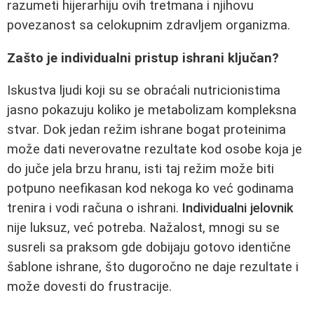
razumeti hijerarhiju ovih tretmana i njihovu
povezanost sa celokupnim zdravljem organizma.
Zašto je individualni pristup ishrani ključan?
Iskustva ljudi koji su se obraćali nutricionistima
jasno pokazuju koliko je metabolizam kompleksna
stvar. Dok jedan režim ishrane bogat proteinima
može dati neverovatne rezultate kod osobe koja je
do juče jela brzu hranu, isti taj režim može biti
potpuno neefikasan kod nekoga ko već godinama
trenira i vodi računa o ishrani.
Individualni jelovnik
nije luksuz, već potreba. Nažalost, mnogi su se
susreli sa praksom gde dobijaju gotovo identične
šablone ishrane, što dugoročno ne daje rezultate i
može dovesti do frustracije.