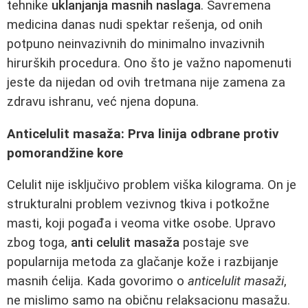
tehnike
uklanjanja masnih naslaga
. Savremena
medicina danas nudi spektar rešenja, od onih
potpuno neinvazivnih do minimalno invazivnih
hirurških procedura. Ono što je važno napomenuti
jeste da nijedan od ovih tretmana nije zamena za
zdravu ishranu, već njena dopuna.
Anticelulit masaža: Prva linija odbrane protiv
pomorandžine kore
Celulit nije isključivo problem viška kilograma. On je
strukturalni problem vezivnog tkiva i potkožne
masti, koji pogađa i veoma vitke osobe. Upravo
zbog toga,
anti celulit masaža
postaje sve
popularnija metoda za glačanje kože i razbijanje
masnih ćelija. Kada govorimo o
anticelulit masaži
,
ne mislimo samo na običnu relaksacionu masažu.