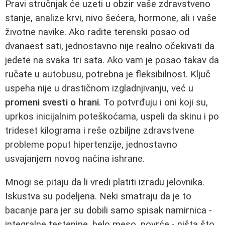
Pravi stručnjak će uzeti u obzir vaše zdravstveno
stanje, analize krvi, nivo šećera, hormone, ali i vaše
životne navike. Ako radite terenski posao od
dvanaest sati, jednostavno nije realno očekivati da
jedete na svaka tri sata. Ako vam je posao takav da
ručate u autobusu, potrebna je fleksibilnost. Ključ
uspeha nije u drastičnom izgladnjivanju, već u
promeni svesti o hrani
. To potvrđuju i oni koji su,
uprkos inicijalnim poteškoćama, uspeli da skinu i po
trideset kilograma i reše ozbiljne zdravstvene
probleme poput hipertenzije, jednostavno
usvajanjem novog načina ishrane.
Mnogi se pitaju da li vredi platiti izradu jelovnika.
Iskustva su podeljena. Neki smatraju da je to
bacanje para jer su dobili samo spisak namirnica -
integralne testenine, belo meso, povrće - ništa što