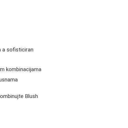
:
 a sofisticiran
jim kombinacijama
u usnama
kombinujte Blush