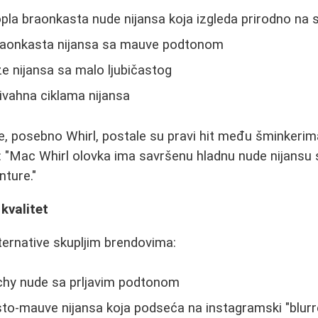
pla braonkasta nude nijansa koja izgleda prirodno na
braonkasta nijansa sa mauve podtonom
ze nijansa sa malo ljubičastog
ivahna ciklama nijansa
, posebno Whirl, postale su pravi hit među šminkerim
e: "Mac Whirl olovka ima savršenu hladnu nude nijansu
nture."
kvalitet
ternative skupljim brendovima:
chy nude sa prljavim podtonom
to-mauve nijansa koja podseća na instagramski "blurr