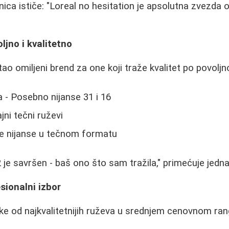
nica ističe: "Loreal no hesitation je apsolutna zvezda 
ljno i kvalitetno
o omiljeni brend za one koji traže kvalitet po povoljno
ja - Posebno nijanse 31 i 16
ajni tečni ruževi
ne nijanse u tečnom formatu
 je savršen - baš ono što sam tražila," primećuje jedna
sionalni izbor
e od najkvalitetnijih ruževa u srednjem cenovnom ran