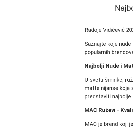
Najbo
Radoje Vidičević
20
Saznajte koje nude 
popularnih brendova
Najbolji Nude i Ma
U svetu šminke, ru
matte nijanse koje 
predstaviti najbolj
MAC Ruževi - Kvali
MAC je brend koji j