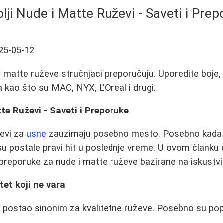
lji Nude i Matte Ruževi - Saveti i Pre
25-05-12
i matte ruževe stručnjaci preporučuju. Uporedite boje, 
 kao što su MAC, NYX, L'Oreal i drugi.
tte Ruževi - Saveti i Preporuke
ževi za
usne
zauzimaju posebno mesto. Posebno kada s
su postale pravi hit u poslednje vreme. U ovom člank
e preporuke za nude i matte ruževe bazirane na iskustvi
tet koji ne vara
e postao sinonim za kvalitetne ruževe. Posebno su pop