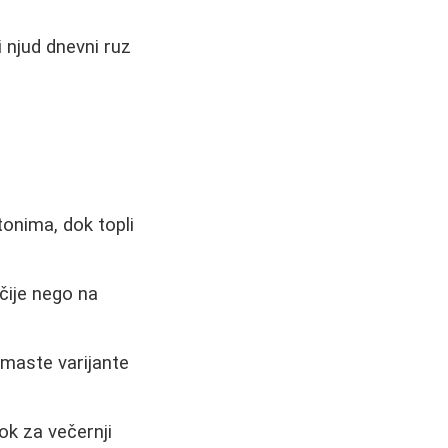
i njud dnevni ruz
tonima, dok topli
čije nego na
emaste varijante
ok za večernji