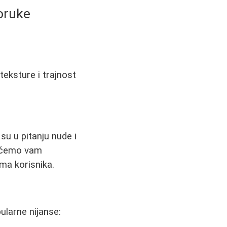
poruke
teksture i trajnost
u u pitanju nude i
u ćemo vam
ma korisnika.
ularne nijanse: