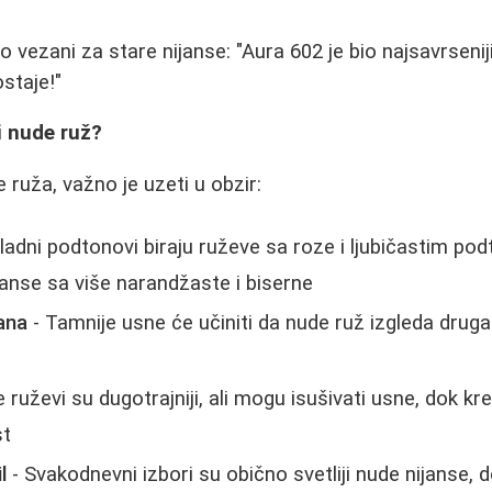
 vezani za stare nijanse: "Aura 602 je bio najsavrsenij
staje!"
i nude ruž?
 ruža, važno je uzeti u obzir:
ladni podtonovi biraju ruževe sa roze i ljubičastim pod
janse sa više narandžaste i biserne
ana
- Tamnije usne će učiniti da nude ruž izgleda druga
 ruževi su dugotrajniji, ali mogu isušivati usne, dok kr
st
l
- Svakodnevni izbori su obično svetliji nude nijanse, d