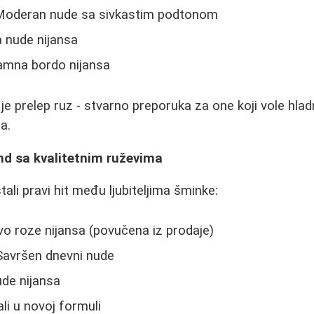
Moderan nude sa sivkastim podtonom
a nude nijansa
amna bordo nijansa
e prelep ruz - stvarno preporuka za one koji vole hladn
a.
nd sa kvalitetnim ruževima
ali pravi hit među ljubiteljima šminke:
avo roze nijansa (povučena iz prodaje)
Savršen dnevni nude
de nijansa
ali u novoj formuli