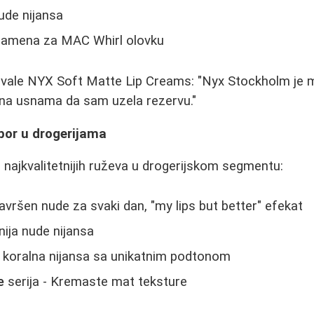
nude nijansa
zamena za MAC Whirl olovku
hvale NYX Soft Matte Lip Creams: "Nyx Stockholm je m
an na usnama da sam uzela rezervu."
izbor u drogerijama
d najkvalitetnijih ruževa u drogerijskom segmentu:
avršen nude za svaki dan, "my lips but better" efekat
ija nude nijansa
koralna nijansa sa unikatnim podtonom
e
serija - Kremaste mat teksture