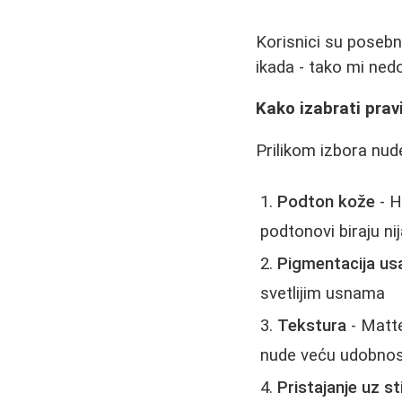
Korisnici su posebno
ikada - tako mi nedo
Kako izabrati prav
Prilikom izbora nude
Podton kože
- H
podtonovi biraju ni
Pigmentacija us
svetlijim usnama
Tekstura
- Matte
nude veću udobno
Pristajanje uz sti