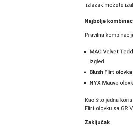
izlazak možete izab
Najbolje kombinaci
Pravilna kombinacij
MAC Velvet Teddy
izgled
Blush Flirt olov
NYX Mauve olovka
Kao što jedna koris
Flirt olovku sa GR V
Zaključak