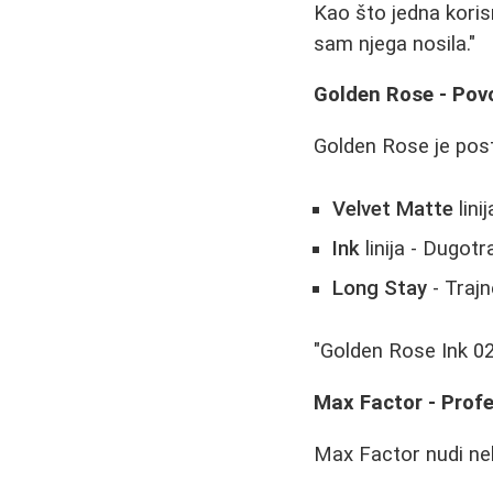
Kao što jedna koris
sam njega nosila."
Golden Rose - Povo
Golden Rose je posta
Velvet Matte
lini
Ink
linija - Dugotr
Long Stay
- Traj
"Golden Rose Ink 02
Max Factor - Profe
Max Factor nudi nek