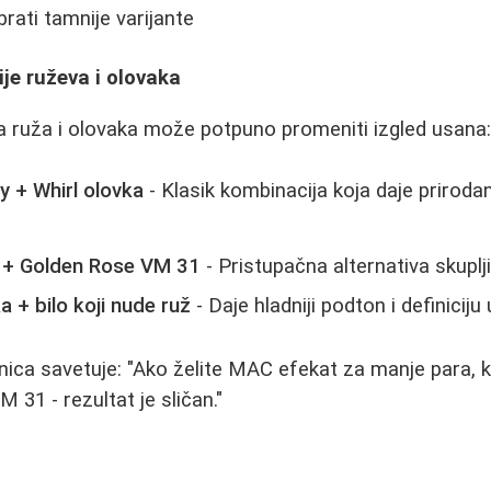
rati tamnije varijante
je ruževa i olovaka
a ruža i olovaka može potpuno promeniti izgled usana
 + Whirl olovka
- Klasik kombinacija koja daje prirodan
ka + Golden Rose VM 31
- Pristupačna alternativa skupl
 + bilo koji nude ruž
- Daje hladniji podton i definicij
nica savetuje: "Ako želite MAC efekat za manje para, 
M 31 - rezultat je sličan."