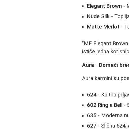
Elegant Brown
- 
Nude Silk
- Toplij
Matte Merlot
- T
"MF Elegant Brown j
ističe jedna korisnic
Aura - Domaći bre
Aura karmini su post
624
- Kultna prlj
602 Ring a Bell
- 
635
- Moderna nu
627
- Slična 624, 