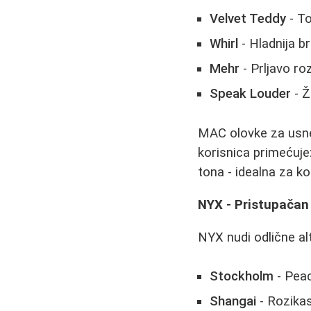
Velvet Teddy
- To
Whirl
- Hladnija 
Mehr
- Prljavo ro
Speak Louder
- Ž
MAC olovke za usne
korisnica primećuj
tona - idealna za ko
NYX - Pristupačan 
NYX nudi odlične al
Stockholm
- Pea
Shangai
- Rozikas