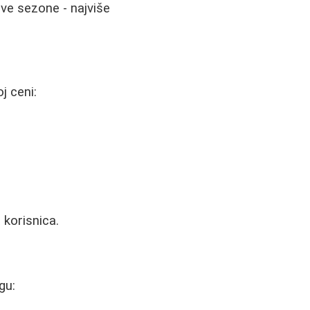
ove sezone - najviše
j ceni:
 korisnica.
gu: