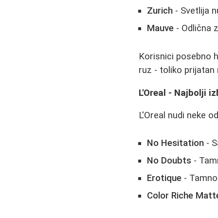
Zurich
- Svetlija 
Mauve
- Odlična 
Korisnici posebno 
ruz - toliko prijat
L'Oreal - Najbolji 
L'Oreal nudi neke o
No Hesitation
- S
No Doubts
- Tamn
Erotique
- Tamno 
Color Riche Matt