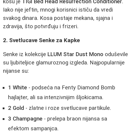
kosu je
TIGI Bed Head Resurrection Conditioner
.
Iako nije jeftin, mnogi korisnici ističu da vredi
svakog dinara. Kosa postaje mekana, sjajna i
zdravija, što potvrđuju i frizeri.
2. Svetlucave Senke za Kapke
Senke iz kolekcije
LLUM Star Dust Mono
oduševile
su ljubiteljice glamuroznog izgleda. Najpopularnije
nijanse su:
1 White
- podseća na Fenty Diamond Bomb
hajlajter, ali sa intenzivnijim šljokicama.
2 Gold
- zlatne i roze svetlucave partikule.
3 Champagne
- prelepa braon nijansa sa
efektom sampanjca.