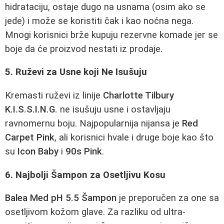
hidrataciju, ostaje dugo na usnama (osim ako se
jede) i može se koristiti čak i kao noćna nega.
Mnogi korisnici brže kupuju rezervne komade jer se
boje da će proizvod nestati iz prodaje.
5. Ruževi za Usne koji Ne Isušuju
Kremasti ruževi iz linije
Charlotte Tilbury
K.I.S.S.I.N.G.
ne isušuju usne i ostavljaju
ravnomernu boju. Najpopularnija nijansa je
Red
Carpet Pink
, ali korisnici hvale i druge boje kao što
su
Icon Baby
i
90s Pink
.
6. Najbolji Šampon za Osetljivu Kosu
Balea Med pH 5.5 Šampon
je preporučen za one sa
osetljivom kožom glave. Za razliku od ultra-