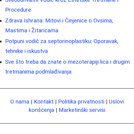
Procedure
Zdrava Ishrana: Mitovi i Činjenice o Ovsima,
Mastima i Žitaricama
Potpuni vodič za septorinoplastiku: Oporavak,
tehnike i iskustva
Sve što treba da znate o mezoterapiji lica i drugim
tretmanima podmlađivanja
O nama
|
Kontakt
|
Politika privatnosti
|
Uslovi
korišćenja
|
Marketinški servisi