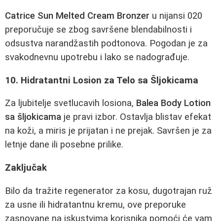
Catrice Sun Melted Cream Bronzer
u nijansi 020
preporučuje se zbog savršene blendabilnosti i
odsustva narandžastih podtonova. Pogodan je za
svakodnevnu upotrebu i lako se nadograđuje.
10. Hidratantni Losion za Telo sa Šljokicama
Za ljubitelje svetlucavih losiona,
Balea Body Lotion
sa šljokicama
je pravi izbor. Ostavlja blistav efekat
na koži, a miris je prijatan i ne prejak. Savršen je za
letnje dane ili posebne prilike.
Zaključak
Bilo da tražite regenerator za kosu, dugotrajan ruž
za usne ili hidratantnu kremu, ove preporuke
zasnovane na iskustvima korisnika pomoći će vam