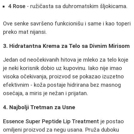
4 Rose
- ružičasta sa duhromatskim šljokicama.
Ove senke savršeno funkcionišu i same i kao toperi
preko mat nijansi.
3. Hidratantna Krema za Telo sa Divnim Mirisom
Jedan od neočekivanih hitova je mleko za telo koje
je neki korisnik dobio uz kupovinu. Iako nije imao
visoka očekivanja, proizvod se pokazao izuzetno
efektivnim - koža postaje hidrirana bez masnog
osećaja, a miris je nežan i prijatan.
4. Najbolji Tretman za Usne
Essence Super Peptide Lip Treatment
je postao
omiljeni proizvod za negu usana. Pruža duboku