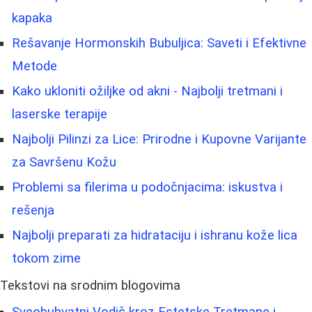
kapaka
Rešavanje Hormonskih Bubuljica: Saveti i Efektivne
Metode
Kako ukloniti ožiljke od akni - Najbolji tretmani i
laserske terapije
Najbolji Pilinzi za Lice: Prirodne i Kupovne Varijante
za Savršenu Kožu
Problemi sa filerima u podočnjacima: iskustva i
rešenja
Najbolji preparati za hidrataciju i ishranu kože lica
tokom zime
Tekstovi na srodnim blogovima
Sveobuhvatni Vodič kroz Estetske Tretmane i