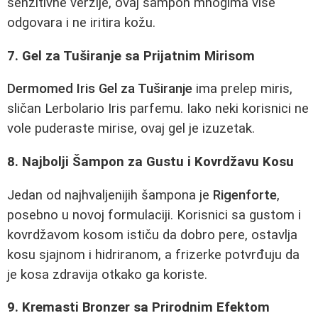
senzitivne verzije, ovaj šampon mnogima više
odgovara i ne iritira kožu.
7. Gel za Tuširanje sa Prijatnim Mirisom
Dermomed Iris Gel za Tuširanje
ima prelep miris,
sličan Lerbolario Iris parfemu. Iako neki korisnici ne
vole puderaste mirise, ovaj gel je izuzetak.
8. Najbolji Šampon za Gustu i Kovrdžavu Kosu
Jedan od najhvaljenijih šampona je
Rigenforte
,
posebno u novoj formulaciji. Korisnici sa gustom i
kovrdžavom kosom ističu da dobro pere, ostavlja
kosu sjajnom i hidriranom, a frizerke potvrđuju da
je kosa zdravija otkako ga koriste.
9. Kremasti Bronzer sa Prirodnim Efektom