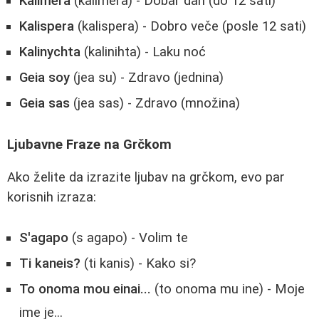
Kalimera
(kalimera) - Dobar dan (do 12 sati)
Kalispera
(kalispera) - Dobro veče (posle 12 sati)
Kalinychta
(kalinihta) - Laku noć
Geia soy
(jea su) - Zdravo (jednina)
Geia sas
(jea sas) - Zdravo (množina)
Ljubavne Fraze na Grčkom
Ako želite da izrazite ljubav na grčkom, evo par
korisnih izraza:
S'agapo
(s agapo) - Volim te
Ti kaneis?
(ti kanis) - Kako si?
To onoma mou einai...
(to onoma mu ine) - Moje
ime je...