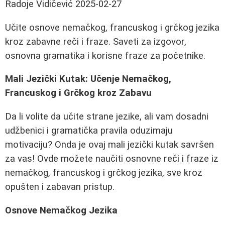
Radoje Vidičević
2025-02-27
Učite osnove nemačkog, francuskog i grčkog jezika
kroz zabavne reči i fraze. Saveti za izgovor,
osnovna gramatika i korisne fraze za početnike.
Mali Jezički Kutak: Učenje Nemačkog,
Francuskog i Grčkog kroz Zabavu
Da li volite da učite strane jezike, ali vam dosadni
udžbenici i gramatička pravila oduzimaju
motivaciju? Onda je ovaj mali jezički kutak savršen
za vas! Ovde možete naučiti osnovne reči i fraze iz
nemačkog, francuskog i grčkog jezika, sve kroz
opušten i zabavan pristup.
Osnove Nemačkog Jezika