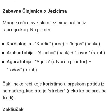
Zabavne Činjenice o Jezicima
Mnoge reči u svetskim jezicima potiču iz
starogrčkog. Na primer:
Kardiologija
- "Kardia" (srce) + "logos" (nauka)
Arahnofobija
- "Arachni" (pauk) + "fovos" (strah)
Agorafobija
- "Agora" (otvoren prostor) +
"fovos" (strah)
Čak i neke reči koje koristimo u srpskom potiču iz
nemačkog, kao što je "streber" (neko ko se previše
trudi).
Zaključak