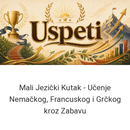
Mali Jezički Kutak - Učenje
Nemačkog, Francuskog i Grčkog
kroz Zabavu