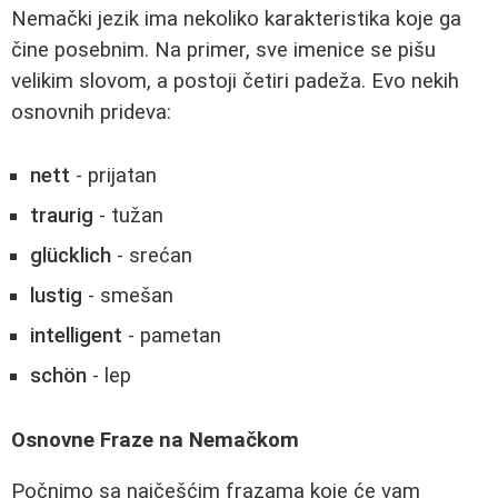
Nemački jezik ima nekoliko karakteristika koje ga
čine posebnim. Na primer, sve imenice se pišu
velikim slovom, a postoji četiri padeža. Evo nekih
osnovnih prideva:
nett
- prijatan
traurig
- tužan
glücklich
- srećan
lustig
- smešan
intelligent
- pametan
schön
- lep
Osnovne Fraze na Nemačkom
Počnimo sa najčešćim frazama koje će vam