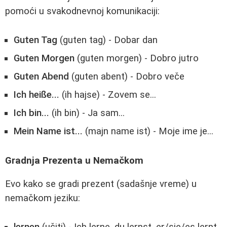
pomoći u svakodnevnoj komunikaciji:
Guten Tag
(guten tag) - Dobar dan
Guten Morgen
(guten morgen) - Dobro jutro
Guten Abend
(guten abent) - Dobro veče
Ich heiße...
(ih hajse) - Zovem se...
Ich bin...
(ih bin) - Ja sam...
Mein Name ist...
(majn name ist) - Moje ime je...
Gradnja Prezenta u Nemačkom
Evo kako se gradi prezent (sadašnje vreme) u
nemačkom jeziku:
lernen
(učiti) - Ich lerne, du lernst, er/sie/es lernt,