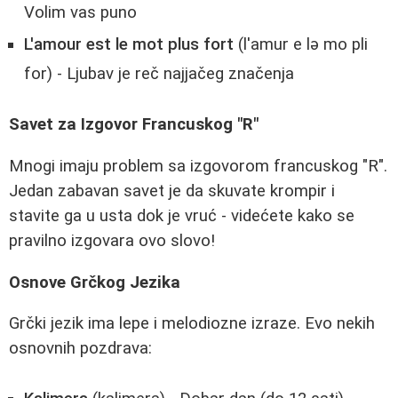
Volim vas puno
L'amour est le mot plus fort
(l'amur e lə mo pli
for) - Ljubav je reč najjačeg značenja
Savet za Izgovor Francuskog "R"
Mnogi imaju problem sa izgovorom francuskog "R".
Jedan zabavan savet je da skuvate krompir i
stavite ga u usta dok je vruć - videćete kako se
pravilno izgovara ovo slovo!
Osnove Grčkog Jezika
Grčki jezik ima lepe i melodiozne izraze. Evo nekih
osnovnih pozdrava: