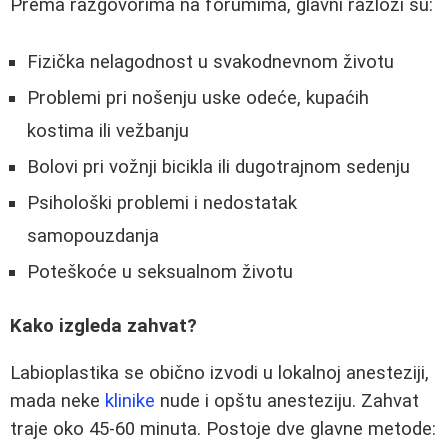
Prema razgovorima na forumima, glavni razlozi su:
Fizička nelagodnost u svakodnevnom životu
Problemi pri nošenju uske odeće, kupaćih
kostima ili vežbanju
Bolovi pri vožnji bicikla ili dugotrajnom sedenju
Psihološki problemi i nedostatak
samopouzdanja
Poteškoće u seksualnom životu
Kako izgleda zahvat?
Labioplastika se obično izvodi u lokalnoj anesteziji,
mada neke
klinike
nude i opštu anesteziju. Zahvat
traje oko 45-60 minuta. Postoje dve glavne metode: