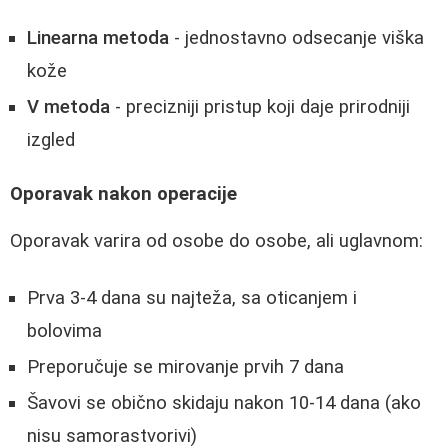
Linearna metoda
- jednostavno odsecanje viška
kože
V metoda
- precizniji pristup koji daje prirodniji
izgled
Oporavak nakon operacije
Oporavak varira od osobe do osobe, ali uglavnom:
Prva 3-4 dana su najteža, sa oticanjem i
bolovima
Preporučuje se mirovanje prvih 7 dana
Šavovi se obično skidaju nakon 10-14 dana (ako
nisu samorastvorivi)