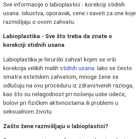
Sve informacije o labioplastici - korekciji stidnih
usana. Iskustva, oporavak, cene i saveti za one koje
razmišljaju o ovom zahvatu.
Labioplastika - Sve što treba da znate o
korekciji stidnih usana
Labioplastika je hirurški zahvat kojim se vrši
korekcija velikih malih
stidnih usana
. Iako se često
smatra estetskim zahvatom, mnoge žene se
odlučuju na ovu proceduru iz zdravstvenih razloga,
kao što su nelagodnost pri nošenju uske odeće,
bolovi pri fizičkim aktivnostama ili problemi u
seksualnom životu.
Zašto žene razmišljaju o labioplastici?