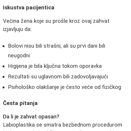
Iskustva pacijentica
Većina žena koje su prošle kroz ovaj zahvat
izjavljuju da:
Bolovi nisu bili strašni, ali su prvi dani bili
neugodni
Higijena je bila ključna tokom oporavka
Rezultati su uglavnom bili zadovoljavajući
Psihološko olakšanje je često veće od fizičkog
Česta pitanja
Da li je zahvat opasan?
Labioplastika se smatra bezbednom procedurom