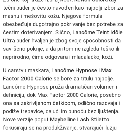
tečni puder je često navođen kao najbolji izbor za
masnu i mešovitu kožu. Njegova formula
obezbeđuje dugotrajno pokrivanje bez potrebe za
čestim doterivanjem. Slično,
Lancôme Teint Idôle
Ultra
puder hvaljen je zbog svoje sposobnosti da
savršeno pokrije, a da pritom ne izgleda teško ili
neprirodno, čime odgovara i mladalаčkoj koži.
U carstvu maskara,
Lancôme Hypnose
i
Max
Factor 2000 Calorie
se bore za titulu najbolje.
Lancôme Hypnose pruža dramatičan volumen i
definiciju, dok Max Factor 2000 Calorie, posebno
ona sa zakrivljenom četkicom, odlično razdvaja i
podiže trepavice, dajući im punoću bez ljuštenja.
Nove verzije poput
Maybelline Lash Stiletto
fokusiraju se na produkživanje, stvarajući iluzju