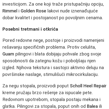
investicijom. Za one koji traže pristupačniju opciju,
Rimmel
i
Golden Rose
lakovi nude iznenađujuće
dobar kvalitet i postojanost po povoljnim cenama.
Posebni tretmani i otkrića
Pored redovne nege, postoje i proizvodi namenjeni
rešavanju specifičnih problema. Protiv celulita,
Guam
pilingovi i blata dobijaju pohvale zbog svoje
sposobnosti da zategnu kožu i poboljšaju njen
izgled. Njihova tekstura i sastojci aktivno deluju na
površinske naslage, stimulišući mikrocirkulaciju.
Za negu stopala, proizvodi poput
Scholl Heel Repair
kreme pružaju brzo rešenje za ispucale pete.
Redovnom upotrebom, stopala postaju mekana i
glatka. Pilingovi za stopala, poput onih od
Balea
ili