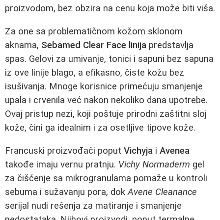
proizvodom, bez obzira na cenu koja može biti viša.
Za one sa problematičnom kožom sklonom
aknama,
Sebamed Clear Face linija
predstavlja
spas. Gelovi za umivanje, tonici i sapuni bez sapuna
iz ove linije blago, a efikasno, čiste kožu bez
isušivanja. Mnoge korisnice primećuju smanjenje
upala i crvenila već nakon nekoliko dana upotrebe.
Ovaj pristup nezi, koji poštuje prirodni zaštitni sloj
kože, čini ga idealnim i za osetljive tipove kože.
Francuski proizvođači poput
Vichyja
i
Avenea
takođe imaju vernu pratnju.
Vichy Normaderm
gel
za čišćenje sa mikrogranulama pomaže u kontroli
sebuma i sužavanju pora, dok
Avene Cleanance
serijal nudi rešenja za matiranje i smanjenje
nedostataka. Njihovi proizvodi, poput termalne