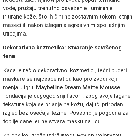
vode, pružaju trenutno osveženje i umirenje
iritirane kože, što ih čini neizostavnim tokom letnjih
meseci ili nakon izlaganja agresivnim spoljašnjim
uticajima.
Dekorativna kozmetika: Stvaranje savršenog
tena
Kada je reč o dekorativnoj kozmetici, tečni puderi i
maskare se najčešće ističu kao proizvodi koji
menjaju igru.
Maybelline Dream Matte Mousse
fondacija je dugogodišnji favorit zbog svoje lagane
teksture koja se prianja na kožu, dajući prirodan
izgled bez osećaja težine. Posebno je pogodna za
toplije dane jer ne stvara masku na licu.
Za one koji traže izdržljivost,
Revlon ColorStay