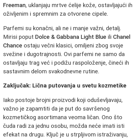
Freeman
, uklanjaju mrtve ćelije kože, ostavljajući ih
oživljenim i spremnim za otvorene cipele.
Parfemi su konačni, ali ne i manje važni, detalj.
Mirisi poput
Dolce & Gabbana Light Blue
ili
Chanel
Chance
ostaju večni klasici, omiljeni zbog svoje
svežine i dugotrajnosti. Ovi parfemi ne samo da
ostavljaju trag već i podižu raspoloženje, čineći ih
sastavnim delom svakodnevne rutine.
Zaključak: Lična putovanja u svetu kozmetike
Iako postoje brojni proizvodi koji oduševljavaju,
važno je zapamtiti da je put do savršenog
kozmetičkog asortimana veoma ličan. Ono što
čuda radi za jednu osobu, možda neće imati isti
efekat na drugu. Ključ je u strpljivom istraživanju,