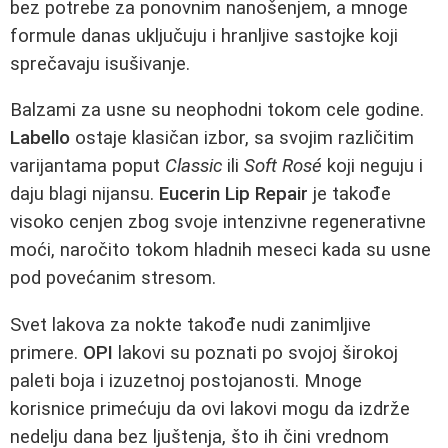
bez potrebe za ponovnim nanošenjem, a mnoge
formule danas uključuju i hranljive sastojke koji
sprečavaju isušivanje.
Balzami za usne su neophodni tokom cele godine.
Labello
ostaje klasičan izbor, sa svojim različitim
varijantama poput
Classic
ili
Soft Rosé
koji neguju i
daju blagi nijansu.
Eucerin Lip Repair
je takođe
visoko cenjen zbog svoje intenzivne regenerativne
moći, naročito tokom hladnih meseci kada su usne
pod povećanim stresom.
Svet lakova za nokte takođe nudi zanimljive
primere.
OPI
lakovi su poznati po svojoj širokoj
paleti boja i izuzetnoj postojanosti. Mnoge
korisnice primećuju da ovi lakovi mogu da izdrže
nedelju dana bez ljuštenja, što ih čini vrednom