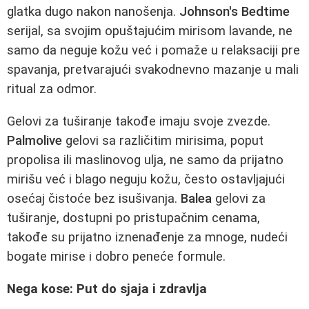
glatka dugo nakon nanošenja.
Johnson's Bedtime
serijal, sa svojim opuštajućim mirisom lavande, ne
samo da neguje kožu već i pomaže u relaksaciji pre
spavanja, pretvarajući svakodnevno mazanje u mali
ritual za odmor.
Gelovi za tuširanje takođe imaju svoje zvezde.
Palmolive
gelovi sa različitim mirisima, poput
propolisa ili maslinovog ulja, ne samo da prijatno
mirišu već i blago neguju kožu, često ostavljajući
osećaj čistoće bez isušivanja.
Balea
gelovi za
tuširanje, dostupni po pristupačnim cenama,
takođe su prijatno iznenađenje za mnoge, nudeći
bogate mirise i dobro peneće formule.
Nega kose: Put do sjaja i zdravlja