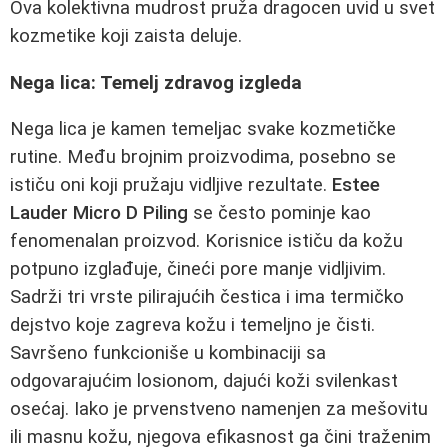
Ova kolektivna mudrost pruža dragocen uvid u svet
kozmetike koji zaista deluje.
Nega lica: Temelj zdravog izgleda
Nega lica je kamen temeljac svake kozmetičke
rutine. Među brojnim proizvodima, posebno se
ističu oni koji pružaju vidljive rezultate.
Estee
Lauder Micro D Piling
se često pominje kao
fenomenalan proizvod. Korisnice ističu da kožu
potpuno izglađuje, čineći pore manje vidljivim.
Sadrži tri vrste pilirajućih čestica i ima termičko
dejstvo koje zagreva kožu i temeljno je čisti.
Savršeno funkcioniše u kombinaciji sa
odgovarajućim losionom, dajući koži svilenkast
osećaj. Iako je prvenstveno namenjen za mešovitu
ili masnu kožu, njegova efikasnost ga čini traženim