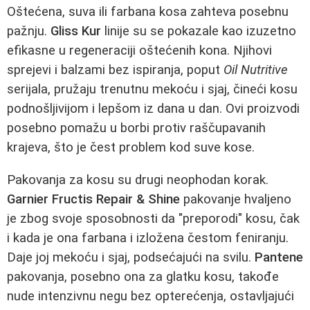
Oštećena, suva ili farbana kosa zahteva posebnu
pažnju.
Gliss Kur
linije su se pokazale kao izuzetno
efikasne u regeneraciji oštećenih kona. Njihovi
sprejevi i balzami bez ispiranja, poput
Oil Nutritive
serijala, pružaju trenutnu mekoću i sjaj, čineći kosu
podnošljivijom i lepšom iz dana u dan. Ovi proizvodi
posebno pomažu u borbi protiv raščupavanih
krajeva, što je čest problem kod suve kose.
Pakovanja za kosu su drugi neophodan korak.
Garnier Fructis Repair & Shine
pakovanje hvaljeno
je zbog svoje sposobnosti da "preporodi" kosu, čak
i kada je ona farbana i izložena čestom feniranju.
Daje joj mekoću i sjaj, podsećajući na svilu.
Pantene
pakovanja, posebno ona za glatku kosu, takođe
nude intenzivnu negu bez opterećenja, ostavljajući