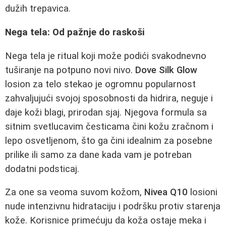
dužih trepavica.
Nega tela: Od pažnje do raskoši
Nega tela je ritual koji može podići svakodnevno
tuširanje na potpuno novi nivo.
Dove Silk Glow
losion za telo stekao je ogromnu popularnost
zahvaljujući svojoj sposobnosti da hidrira, neguje i
daje koži blagi, prirodan sjaj. Njegova formula sa
sitnim svetlucavim česticama čini kožu zračnom i
lepo osvetljenom, što ga čini idealnim za posebne
prilike ili samo za dane kada vam je potreban
dodatni podsticaj.
Za one sa veoma suvom kožom,
Nivea Q10
losioni
nude intenzivnu hidrataciju i podršku protiv starenja
kože. Korisnice primećuju da koža ostaje meka i