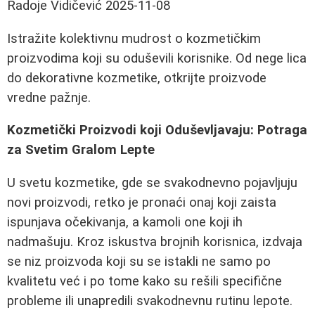
Radoje Vidičević
2025-11-08
Istražite kolektivnu mudrost o kozmetičkim
proizvodima koji su oduševili korisnike. Od nege lica
do dekorativne kozmetike, otkrijte proizvode
vredne pažnje.
Kozmetički Proizvodi koji Oduševljavaju: Potraga
za Svetim Gralom Lepte
U svetu kozmetike, gde se svakodnevno pojavljuju
novi proizvodi, retko je pronaći onaj koji zaista
ispunjava očekivanja, a kamoli one koji ih
nadmašuju. Kroz iskustva brojnih korisnica, izdvaja
se niz proizvoda koji su se istakli ne samo po
kvalitetu već i po tome kako su rešili specifične
probleme ili unapredili svakodnevnu rutinu lepote.