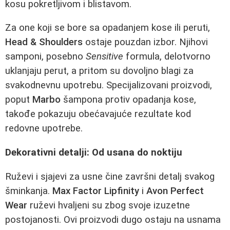
kosu pokretljivom i blistavom.
Za one koji se bore sa opadanjem kose ili peruti,
Head & Shoulders
ostaje pouzdan izbor. Njihovi
samponi, posebno
Sensitive
formula, delotvorno
uklanjaju perut, a pritom su dovoljno blagi za
svakodnevnu upotrebu. Specijalizovani proizvodi,
poput
Marbo
šampona protiv opadanja kose,
takođe pokazuju obećavajuće rezultate kod
redovne upotrebe.
Dekorativni detalji: Od usana do noktiju
Ruževi i sjajevi za usne čine završni detalj svakog
šminkanja.
Max Factor Lipfinity
i
Avon Perfect
Wear
ruževi hvaljeni su zbog svoje izuzetne
postojanosti. Ovi proizvodi dugo ostaju na usnama