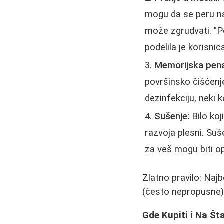
mogu da se peru n
može zgrudvati. "Po
podelila je korisni
Memorijska pena 
površinsko čišćenje
dezinfekciju, neki 
Sušenje:
Bilo koj
razvoja plesni. Su
za veš mogu biti o
Zlatno pravilo: Najb
(često nepropusne)
Gde Kupiti i Na Št