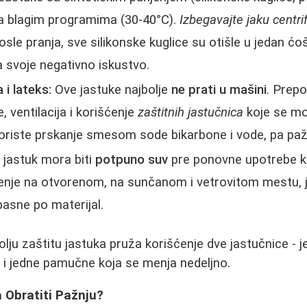
a blagim programima (30-40°C).
Izbegavajte jaku centri
sle pranja, sve silikonske kuglice su otišle u jedan ćoš
ca svoje negativno iskustvo.
i lateks:
Ove jastuke najbolje
ne prati u mašini
. Prep
, ventilacija i korišćenje
zaštitnih jastučnica
koje se mo
koriste prskanje smesom sode bikarbone i vode, pa pažl
i jastuk mora biti
potpuno suv
pre ponovne upotrebe k
šenje na otvorenom, na sunčanom i vetrovitom mestu, je
pasne po materijal.
olju zaštitu jastuka pruža korišćenje dve jastučnice - 
 i jedne pamučne koja se menja nedeljno.
a Obratiti Pažnju?