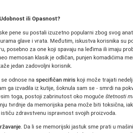
Udobnost ili Opasnost?
ske pene su postali izuzetno popularni zbog svog anat
urama glave i vrata. Međutim, iskustva korisnika su p
ru, posebno za one koji spavaju na leđima ili imaju pr
meo memosan klasik je odličan, punjen komadićima me
 kaže jedan zadovoljni korisnik.
ri se odnose na
specifičan miris
koji može trajati nedel
 ga izvadila iz kutije, šoknula sam se - smrdi na pokva
 Osim toga, postoji zabrinutost oko moguće
štetnosti m
ju tvrdnje da memorijska pena može biti toksična, iak
i ističu zdravstvenu ispravnost svojih proizvoda.
ržavanje
. Da li se memorijski jastuk sme prati u mašin