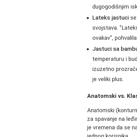
dugogodišnjim is
Lateks jastuci
se 
svojstava. "Lateks
ovakav", pohvalila
Jastuci sa bamb
temperaturu i bud
izuzetno prozrače
je veliki plus.
Anatomski vs. Klas
Anatomski (konturni)
za spavanje na leđi
je vremena da se na
jednog korisnika.