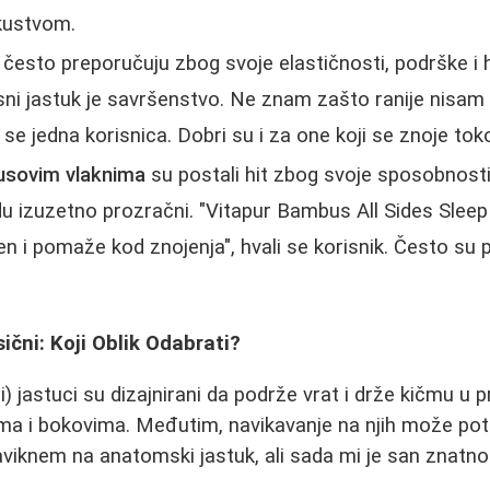
kustvom.
često preporučuju zbog svoje elastičnosti, podrške i 
ni jastuk je savršenstvo. Ne znam zašto ranije nisam is
 se jedna korisnica. Dobri su i za one koji se znoje to
usovim vlaknima
su postali hit zbog svoje sposobnosti
u izuzetno prozračni. "Vitapur Bambus All Sides Sleep 
n i pomaže kod znojenja", hvali se korisnik. Često su p
ični: Koji Oblik Odabrati?
 jastuci su dizajnirani da podrže vrat i drže kičmu u prav
ma i bokovima. Međutim, navikavanje na njih može potr
viknem na anatomski jastuk, ali sada mi je san znatno b