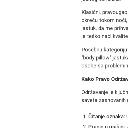
Klasični, pravougaon
okreću tokom noći, i
jastuk, da me prihva
je teško naći kvalite
Posebnu kategoriju
"body pillow" jastuk
osobe sa problemima
Kako Pravo Održav
Održavanje je ključ
saveta zasnovanih n
Čitanje oznaka:
U
Pranje u mašini: