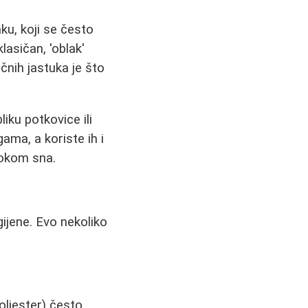
ku, koji se često
lasičan, 'oblak'
čnih jastuka je što
liku potkovice ili
gama, a koriste ih i
tokom sna.
ijene. Evo nekoliko
oliester) često