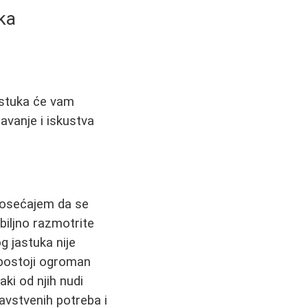
ka
astuka će vam
avanje i iskustva
i osećajem da se
biljno razmotrite
og jastuka nije
 postoji ogroman
aki od njih nudi
ravstvenih potreba i