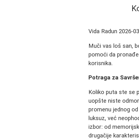
K
Vida Radun
2026-03
Muči vas loš san, b
pomoći da pronađete
korisnika.
Potraga za Savrše
Koliko puta ste se 
uopšte niste odmori
promenu jednog od 
luksuz, već neophod
izbor: od memorijske
drugačije karakteris