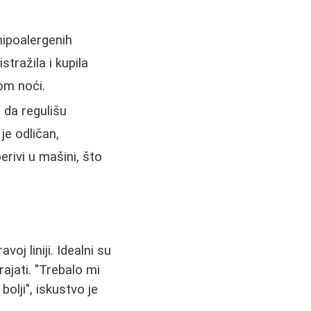
hipoalergenih
tražila i kupila
kom noći.
 da regulišu
je odličan,
erivi u mašini, što
oj liniji. Idealni su
ajati. "Trebalo mi
olji", iskustvo je