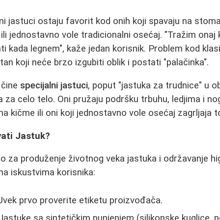
i jastuci ostaju favorit kod onih koji spavaju na stoma
li jednostavno vole tradicionalni osećaj. "Tražim onaj k
ti kada legnem", kaže jedan korisnik. Problem kod klasi
tan koji neće brzo izgubiti oblik i postati "palačinka".
 čine
specijalni jastuci
, poput "jastuka za trudnice" u ob
a za celo telo. Oni pružaju podršku trbuhu, ledjima i no
 kičme ili oni koji jednostavno vole osećaj zagrljaja 
ati Jastuk?
no za produženje životnog veka jastuka i održavanje hig
a iskustvima korisnika:
vek prvo proverite etiketu proizvođača.
Jastuke sa sintetičkim punjenjem (silikonske kuglice, p