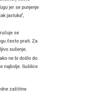
fugu
jer se punjenje
ak jastuka",
oručuje se
gu često prati. Za
jivo sušenje.
ako ne bi došlo do
 najbolje. Sušilice
jedne zaštitne