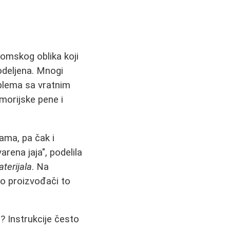
omskog oblika koji
odeljena. Mnogi
oblema sa vratnim
morijske pene i
jama, pa čak i
rena jaja", podelila
aterijala
. Na
o proizvođači to
i? Instrukcije često