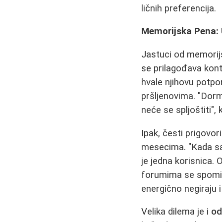
ličnih preferencija.
Memorijska Pena: 
Jastuci od memorij
se prilagođava kont
hvale njihovu potpo
pršljenovima. "Dor
neće se spljoštiti",
Ipak, česti prigovo
mesecima. "Kada sam
je jedna korisnica.
forumima se spomin
energično negiraju 
Velika dilema je i
od