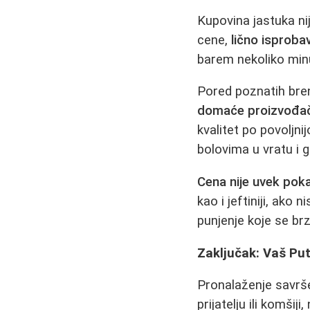
Kupovina jastuka nij
cene,
lično isproba
barem nekoliko minu
Pored poznatih bren
domaće proizvođa
kvalitet po povoljni
bolovima u vratu i g
Cena nije uvek poka
kao i jeftiniji, ako 
punjenje koje se br
Zaključak: Vaš Pu
Pronalaženje savrš
prijatelju ili komši