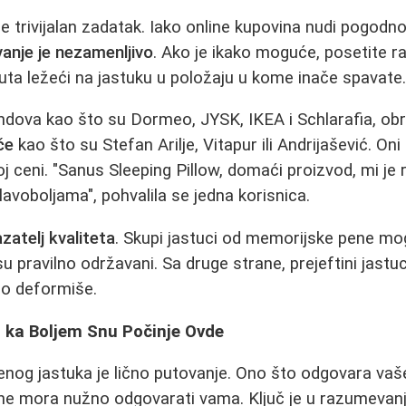
e trivijalan zadatak. Iako online kupovina nudi pogodno
vanje je nezamenljivo
. Ako je ikako moguće, posetite ra
ta ležeći na jastuku u položaju u kome inače spavate
dova kao što su Dormeo, JYSK, IKEA i Schlarafia, obra
če
kao što su Stefan Arilje, Vitapur ili Andrijašević. On
joj ceni. "Sanus Sleeping Pillow, domaći proizvod, mi je
lavoboljama", pohvalila se jedna korisnica.
zatelj kvaliteta
. Skupi jastuci od memorijske pene mo
nisu pravilno održavani. Sa druge strane, prejeftini jast
zo deformiše.
t ka Boljem Snu Počinje Ovde
enog jastuka je lično putovanje. Ono što odgovara vaš
ji, ne mora nužno odgovarati vama. Ključ je u razumevanj