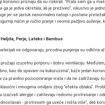
i korisnici priznaju da su riskirali. "Prala sam ga u maš
ga je jedva okretala, ali je preživeo", iskustvo je jedn
uge jer se jastuk nenormalno natopi i postane pretežak
gurniji način je
ručno pranje i veoma pažljivo sušenje
, 
 Heljda, Perje, Lateks i Bambus
terijali ne odgovaraju, prirodna punjenja su odlična al
pružaju izuzetnu potporu i dobru ventilaciju. Međutim
bno, kao da spavam na kukuruzima", kaže jedan korisnik.
ni za pravilno pozicioniranje vrata i da ne zadržavaju to
klasični i mnogima omiljeni zbog "efekta oblaka". Prob
u izazvati alergije i zahtevaju redovno protresanje i o
jednostavan - protresem ga uveče i ništa više", deli kori