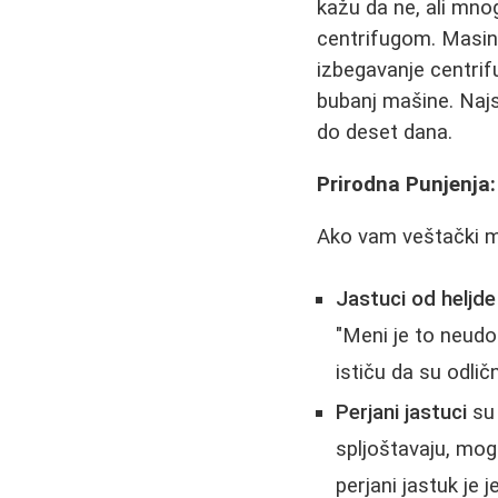
kažu da ne, ali mnog
centrifugom. Masina 
izbegavanje centrif
bubanj mašine. Najsi
do deset dana.
Prirodna Punjenja:
Ako vam veštački ma
Jastuci od heljde
"Meni je to neudo
ističu da su odlič
Perjani jastuci
su 
spljoštavaju, mog
perjani jastuk je 