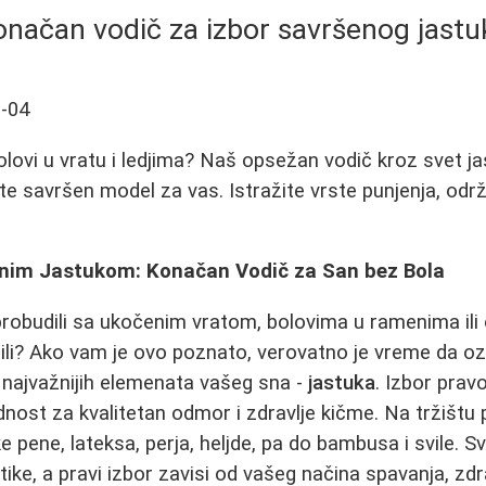
onačan vodič za izbor savršenog jastu
-04
olovi u vratu i ledjima? Naš opsežan vodič kroz svet j
 savršen model za vas. Istražite vrste punjenja, održ
nim Jastukom: Konačan Vodič za San bez Bola
probudili sa ukočenim vratom, bolovima u ramenima il
li? Ako vam je ovo poznato, verovatno je vreme da oz
najvažnijih elemenata vašeg sna -
jastuka
. Izbor prav
nost za kvalitetan odmor i zdravlje kičme. Na tržištu
 pene, lateksa, perja, heljde, pa do bambusa i svile. Sv
tike, a pravi izbor zavisi od vašeg načina spavanja, zd