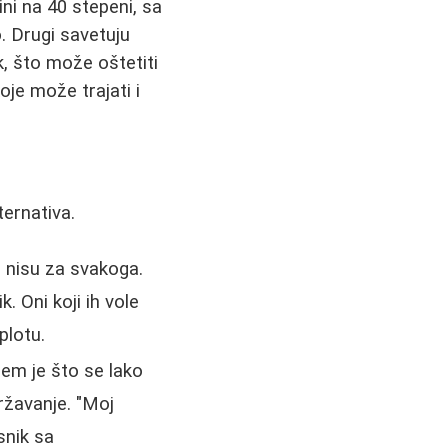
ini na 40 stepeni, sa
o. Drugi savetuju
, što može oštetiti
koje može trajati i
ternativa.
, nisu za svakoga.
 Oni koji ih vole
plotu.
lem je što se lako
državanje. "Moj
snik sa