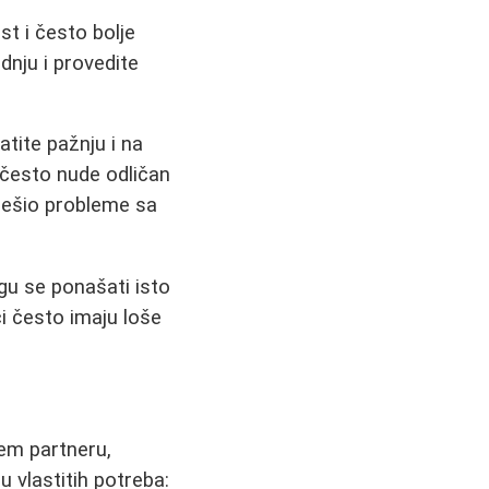
st i često bolje
dnju i provedite
.
tite pažnju i na
i često nude odličan
 rešio probleme sa
gu se ponašati isto
uci često imaju loše
em partneru,
u vlastitih potreba: