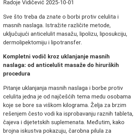
Radoje Vidičević
2025-10-01
Sve što treba da znate o borbi protiv celulita i
masnih naslaga. Istražite različite metode,
uključujući anticelulit masažu, lipolizu, liposukciju,
dermolipektomiju i lipotransfer.
Kompletni vodič kroz uklanjanje masnih
naslaga: od anticelulit masaže do hirurških
procedura
Pitanje uklanjanja masnih naslaga i borbe protiv
celulita jedna je od najčešćih tema medu osobama
koje se bore sa viškom kilograma. Želja za brzim
rešenjem često vodi ka isprobavanju raznih tableta,
čajeva i dijetetskih suplemenata. Međutim, kako
brojna iskustva pokazuju, čarobna pilula za