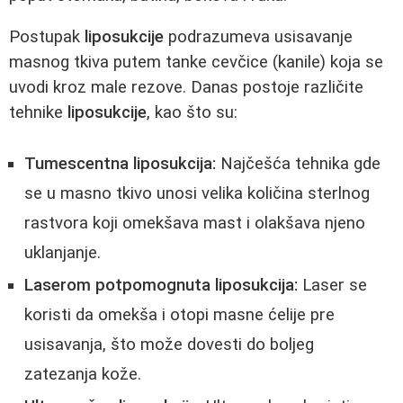
Postupak
liposukcije
podrazumeva usisavanje
masnog tkiva putem tanke cevčice (kanile) koja se
uvodi kroz male rezove. Danas postoje različite
tehnike
liposukcije
, kao što su:
Tumescentna liposukcija:
Najčešća tehnika gde
se u masno tkivo unosi velika količina sterlnog
rastvora koji omekšava mast i olakšava njeno
uklanjanje.
Laserom potpomognuta liposukcija:
Laser se
koristi da omekša i otopi masne ćelije pre
usisavanja, što može dovesti do boljeg
zatezanja kože.