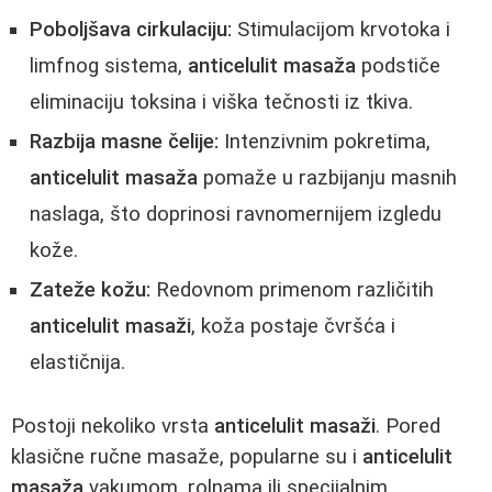
Poboljšava cirkulaciju:
Stimulacijom krvotoka i
limfnog sistema,
anticelulit masaža
podstiče
eliminaciju toksina i viška tečnosti iz tkiva.
Razbija masne čelije:
Intenzivnim pokretima,
anticelulit masaža
pomaže u razbijanju masnih
naslaga, što doprinosi ravnomernijem izgledu
kože.
Zateže kožu:
Redovnom primenom različitih
anticelulit masaži
, koža postaje čvršća i
elastičnija.
Postoji nekoliko vrsta
anticelulit masaži
. Pored
klasične ručne masaže, popularne su i
anticelulit
masaža
vakumom, rolnama ili specijalnim