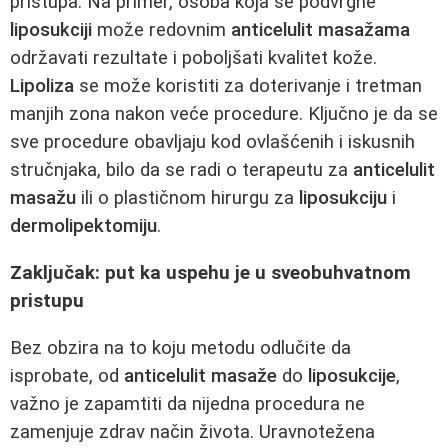
pristupa. Na primer, osoba koja se podvrgne
liposukciji
može redovnim
anticelulit masažama
održavati rezultate i poboljšati kvalitet kože.
Lipoliza
se može koristiti za doterivanje i tretman
manjih zona nakon veće procedure. Ključno je da se
sve procedure obavljaju kod ovlašćenih i iskusnih
stručnjaka, bilo da se radi o terapeutu za
anticelulit
masažu
ili o plastičnom hirurgu za
liposukciju
i
dermolipektomiju
.
Zaključak: put ka uspehu je u sveobuhvatnom
pristupu
Bez obzira na to koju metodu odlučite da
isprobate, od
anticelulit masaže
do
liposukcije
,
važno je zapamtiti da nijedna procedura ne
zamenjuje zdrav način života. Uravnotežena