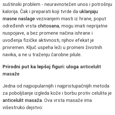
suštinski problem - neuravnotežen unos i potrošnju
kalorija. Čak i preparati koji tvrde da
uklanjaju
masne naslage
vezivanjem masti iz hrane, poput
određenih vrsta
chitosana
, mogu imati neprijatne
nuspojave, a bez promene načina ishrane i
uvođenja fizičke aktivnosti, njihov efekat je
privremen. Ključ uspeha leži u promeni životnih
navika, a ne u traženju čarobne pilule.
Prirodni put ka lepšoj figuri: uloga
anticelulit
masaže
Jedna od najpopularnijih i najpristupačnijih metoda
za poboljšanje izgleda kože i borbu protiv celulita je
anticelulit masaža
. Ova vrsta masaže ima
višestruko dejstvo: