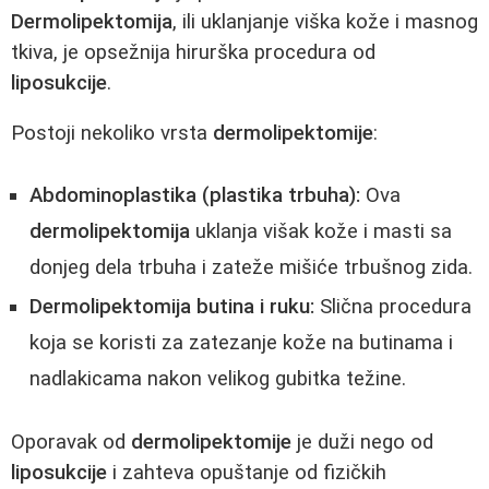
Dermolipektomija
, ili uklanjanje viška kože i masnog
tkiva, je opsežnija hirurška procedura od
liposukcije
.
Postoji nekoliko vrsta
dermolipektomije
:
Abdominoplastika (plastika trbuha):
Ova
dermolipektomija
uklanja višak kože i masti sa
donjeg dela trbuha i zateže mišiće trbušnog zida.
Dermolipektomija butina i ruku:
Slična procedura
koja se koristi za zatezanje kože na butinama i
nadlakicama nakon velikog gubitka težine.
Oporavak od
dermolipektomije
je duži nego od
liposukcije
i zahteva opuštanje od fizičkih