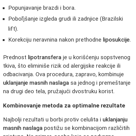
Popunjavanje brazdi i bora.
Poboľjšanje izgleda grudi ili zadnjice (Brazilski
lift).
Korekciju neravnina nakon prethodne
liposukcije
.
Prednost
lipotransfera
je u korišćenju sopstvenog
tkiva, što eliminiše rizik od alergijske reakcije ili
odbacivanja. Ova procedura, zapravo, kombinuje
uklanjanje masnih naslaga
sa jednog i premeštanje
na drugi deo tela, pružajući dvostruku korist.
Kombinovanje metoda za optimalne rezultate
Najbolji rezultati u borbi protiv celulita i
uklanjanju
masnih naslaga
postižu se kombinacijom različitih