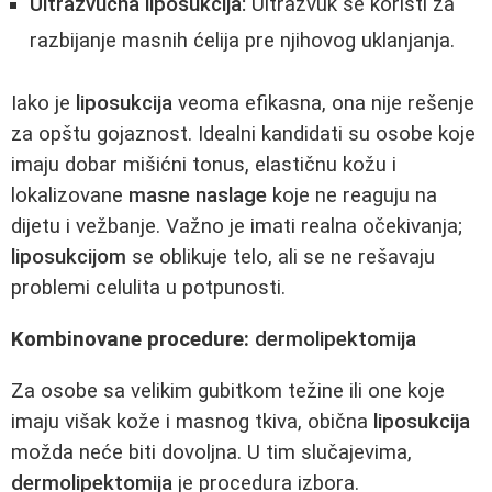
Ultrazvučna liposukcija:
Ultrazvuk se koristi za
razbijanje masnih ćelija pre njihovog uklanjanja.
Iako je
liposukcija
veoma efikasna, ona nije rešenje
za opštu gojaznost. Idealni kandidati su osobe koje
imaju dobar mišićni tonus, elastičnu kožu i
lokalizovane
masne naslage
koje ne reaguju na
dijetu i vežbanje. Važno je imati realna očekivanja;
liposukcijom
se oblikuje telo, ali se ne rešavaju
problemi celulita u potpunosti.
Kombinovane procedure:
dermolipektomija
Za osobe sa velikim gubitkom težine ili one koje
imaju višak kože i masnog tkiva, obična
liposukcija
možda neće biti dovoljna. U tim slučajevima,
dermolipektomija
je procedura izbora.