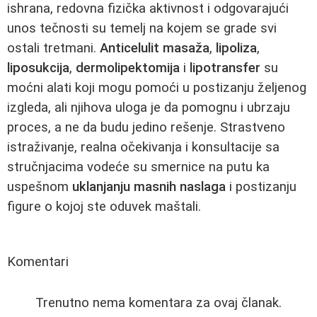
ishrana, redovna fizička aktivnost i odgovarajući
unos tečnosti su temelj na kojem se grade svi
ostali tretmani.
Anticelulit masaža
,
lipoliza
,
liposukcija
,
dermolipektomija
i
lipotransfer
su
moćni alati koji mogu pomoći u postizanju željenog
izgleda, ali njihova uloga je da pomognu i ubrzaju
proces, a ne da budu jedino rešenje. Strastveno
istraživanje, realna očekivanja i konsultacije sa
stručnjacima vodeće su smernice na putu ka
uspešnom
uklanjanju masnih naslaga
i postizanju
figure o kojoj ste oduvek maštali.
Komentari
Trenutno nema komentara za ovaj članak.