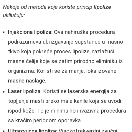
Nekoje od metoda koje koriste princip
lipolize
uključuju:
Injekciona lipoliza:
Ova nehiruška procedura
podrazumeva ubrizgavanje supstance u masno
tkivo koja pokreće proces
lipolize
, razlažući
masne ćelije koje se zatim prirodno eliminišu iz
organizma. Koristi se za manje, lokalizovane
masne naslage
.
Laser lipoliza:
Koristi se laserska energija za
topļjenje masti preko male kanile koja se uvodi
ispod kože. To je minimalno invazivna procedura
sa kraćim periodom oporavka.
Ultrazvučna lipoliza:
Visokofrekventni zvučni