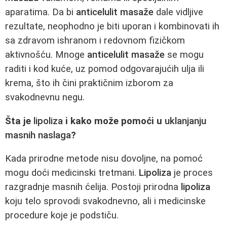
aparatima. Da bi
anticelulit masaže
dale vidljive
rezultate, neophodno je biti uporan i kombinovati ih
sa zdravom ishranom i redovnom fizičkom
aktivnošću. Mnoge
anticelulit masaže
se mogu
raditi i kod kuće, uz pomod odgovarajućih ulja ili
krema, što ih čini praktičnim izborom za
svakodnevnu negu.
Šta je
lipoliza
i kako može pomoći u
uklanjanju
masnih naslaga
?
Kada prirodne metode nisu dovoljne, na pomoć
mogu doći medicinski tretmani.
Lipoliza
je proces
razgradnje masnih ćelija. Postoji prirodna
lipoliza
koju telo sprovodi svakodnevno, ali i medicinske
procedure koje je podstiču.