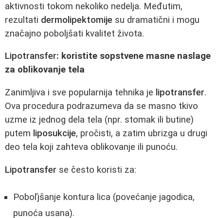
aktivnosti tokom nekoliko nedelja. Međutim,
rezultati
dermolipektomije
su dramatični i mogu
značajno poboljšati kvalitet života.
Lipotransfer
: koristite sopstvene masne naslage
za oblikovanje tela
Zanimljiva i sve popularnija tehnika je
lipotransfer
.
Ova procedura podrazumeva da se masno tkivo
uzme iz jednog dela tela (npr. stomak ili butine)
putem
liposukcije
, pročisti, a zatim ubrizga u drugi
deo tela koji zahteva oblikovanje ili punoću.
Lipotransfer
se često koristi za:
Poboľjšanje kontura lica (povećanje jagodica,
punoća usana).