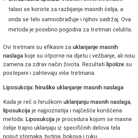
talasi se koriste za razbijanje masnih ćelija, a
onda se telo samoobrađuje i njihov sadržaj. Ova
metoda je posebno pogodna za tretman celulita.
Ovi tretmani su efikasni za
uklanjanje masnih
naslaga
koje su otporne na dijetu i vežbanje, ali nisu
zamena za zdrav način života. Rezultati
lipolize
su
postepeni i zahtevaju više tretmana.
Liposukcija
: hiruško
uklanjanje masnih naslaga
Kada je reč o hiruškom
uklanjanju masnih naslaga
,
liposukcija
je najpoznatija i najčešće korišćena
metoda.
Liposukcija
je procedura kojom se masne
ćelije trajno uklanjaju iz specifičnih delova tela
poput stomaka, butina, bokova i ruku.