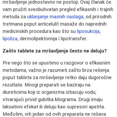
mršavljenje jednostavno ne postoji. Ovaj članak će
vam pružiti sveobuhvatan pregled efikasnih i trajnih
metoda za
uklanjanje masnih naslaga
, od prirodnih
tretmana poput anticelulit masaže do naprednih
medicinskih procedura kao što su
liposukcija
,
lipoliza
, dermolipektomija i lipotransfer.
Zašto tablete za mršavljenje često ne deluju?
Pre nego što se upustimo u razgovor o efikasnim
metodama, važno je razumeti zašto brza rešenja
poput tableta za mršavljenje retko daju dugoročne
rezultate. Mnogi preparati se baziraju na
diureticima koji iz organizma izbacuju vodu,
stvarajući privid gubitka kilograma. Drugi imaju
laksativni efekat ili deluju kao supresori apetita.
Međutim, niti jedan od ovih preparata ne rešava