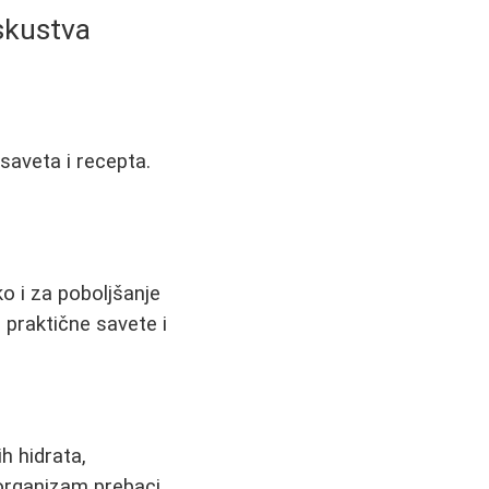
Iskustva
saveta i recepta.
ko i za poboljšanje
 praktične savete i
h hidrata,
 organizam prebaci