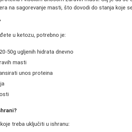
era na sagorevanje masti, što dovodi do stanja koje s
?
uđete u ketozu, potrebno je:
20-50g ugljenih hidrata dnevno
ravih masti
nsirati unos proteina
ja
osti
shrani?
oje treba uključiti u ishranu: