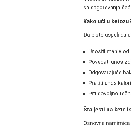
sa sagorevanja šeć
Kako ući u ketozu
Da biste uspeli da 
Unositi manje od 
Povećati unos zd
Odgovarajuće bala
Pratiti unos kalori
Piti dovoljno tečn
Šta jesti na keto i
Osnovne namirnice k