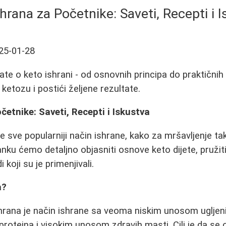
hrana za Početnike: Saveti, Recepti i 
25-01-28
te o keto ishrani - od osnovnih principa do praktičnih 
ketozu i postići željene rezultate.
četnike: Saveti, Recepti i Iskustva
e sve popularniji način ishrane, kako za mršavljenje ta
nku ćemo detaljno objasniti osnove keto dijete, pružiti
i koji su je primenjivali.
a?
shrana je način ishrane sa veoma niskim unosom ugljeni
oteina i visokim unosom zdravih masti. Cilj je da se