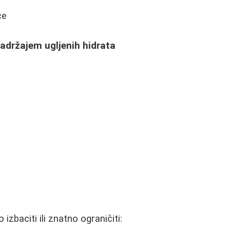
ce
adržajem ugljenih hidrata
izbaciti ili znatno ograničiti: