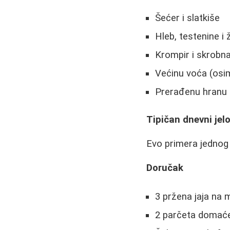
Šećer i slatkiše
Hleb, testenine i 
Krompir i skrobn
Većinu voća (osi
Prerađenu hranu
Tipičan dnevni jel
Evo primera jednog 
Doručak
3 pržena jaja na 
2 parčeta domaće