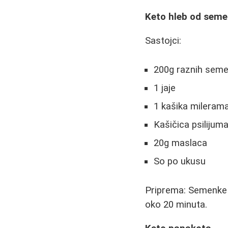
Keto hleb od seme
Sastojci:
200g raznih seme
1 jaje
1 kašika mileram
Kašičica psilijum
20g maslaca
So po ukusu
Priprema: Semenke b
oko 20 minuta.