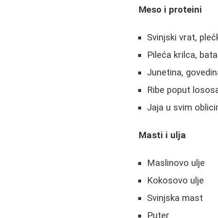
Meso i proteini
Svinjski vrat, pleć
Pileća krilca, ba
Junetina, govedina
Ribe poput lososa
Jaja u svim oblic
Masti i ulja
Maslinovo ulje
Kokosovo ulje
Svinjska mast
Puter