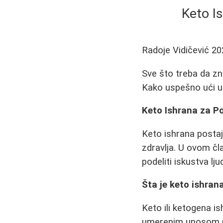
Keto Is
Radoje Vidičević
20
Sve što treba da zna
Kako uspešno ući u 
Keto Ishrana za Po
Keto ishrana postaj
zdravlja. U ovom čla
podeliti iskustva ljud
Šta je keto ishran
Keto ili ketogena i
umerenim unosom pr