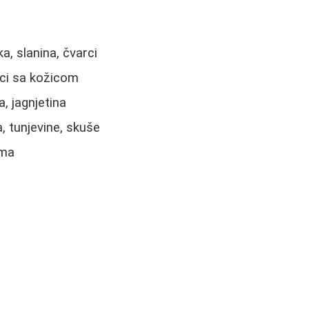
ka, slanina, čvarci
taci sa kožicom
, jagnjetina
, tunjevine, skuše
ima