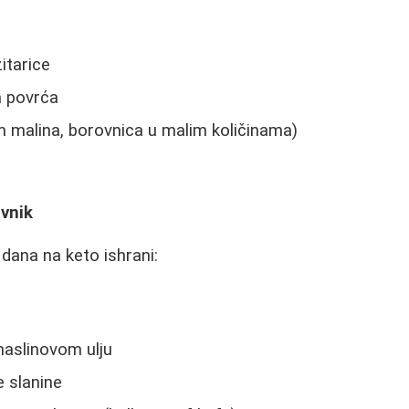
žitarice
a povrća
m malina, borovnica u malim količinama)
ovnik
dana na keto ishrani:
maslinovom ulju
 slanine