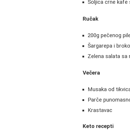
Šoljica crne kafe
Ručak
200g pečenog pil
Šargarepa i brokol
Zelena salata sa
Večera
Musaka od tikvi
Parče punomasno
Krastavac
Keto recepti