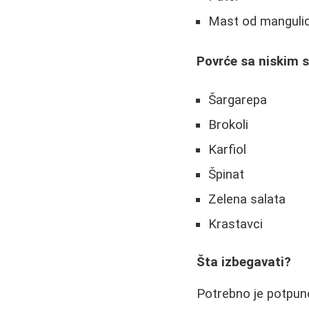
Mast od manguli
Povrće sa niskim s
Šargarepa
Brokoli
Karfiol
Špinat
Zelena salata
Krastavci
Šta izbegavati?
Potrebno je potpuno 