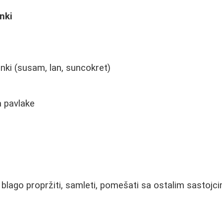
nki
nki (susam, lan, suncokret)
a pavlake
a
lago propržiti, samleti, pomešati sa ostalim sastojc