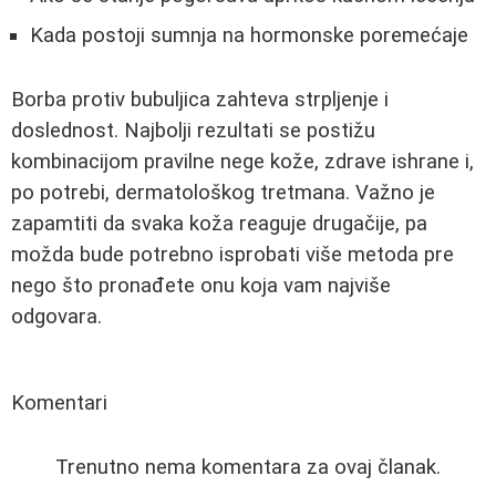
Kada postoji sumnja na hormonske poremećaje
Borba protiv bubuljica zahteva strpljenje i
doslednost. Najbolji rezultati se postižu
kombinacijom pravilne nege kože, zdrave ishrane i,
po potrebi, dermatološkog tretmana. Važno je
zapamtiti da svaka koža reaguje drugačije, pa
možda bude potrebno isprobati više metoda pre
nego što pronađete onu koja vam najviše
odgovara.
Komentari
Trenutno nema komentara za ovaj članak.