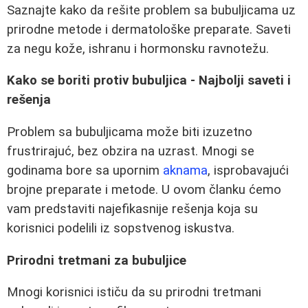
Saznajte kako da rešite problem sa bubuljicama uz
prirodne metode i dermatološke preparate. Saveti
za negu kože, ishranu i hormonsku ravnotežu.
Kako se boriti protiv bubuljica - Najbolji saveti i
rešenja
Problem sa bubuljicama može biti izuzetno
frustrirajuć, bez obzira na uzrast. Mnogi se
godinama bore sa upornim
aknama
, isprobavajući
brojne preparate i metode. U ovom članku ćemo
vam predstaviti najefikasnije rešenja koja su
korisnici podelili iz sopstvenog iskustva.
Prirodni tretmani za bubuljice
Mnogi korisnici ističu da su prirodni tretmani