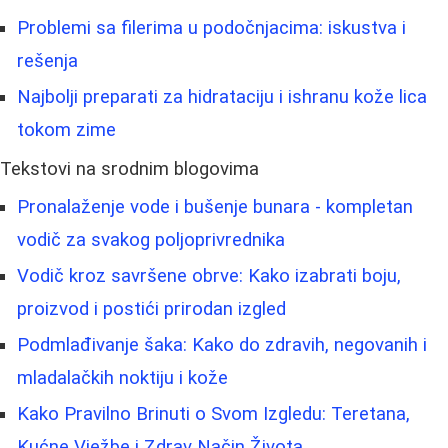
Problemi sa filerima u podočnjacima: iskustva i
rešenja
Najbolji preparati za hidrataciju i ishranu kože lica
tokom zime
Tekstovi na srodnim blogovima
Pronalaženje vode i bušenje bunara - kompletan
vodič za svakog poljoprivrednika
Vodič kroz savršene obrve: Kako izabrati boju,
proizvod i postići prirodan izgled
Podmlađivanje šaka: Kako do zdravih, negovanih i
mladalačkih noktiju i kože
Kako Pravilno Brinuti o Svom Izgledu: Teretana,
Kućne Vježbe i Zdrav Način Života