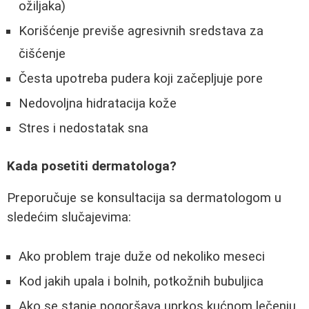
ožiljaka)
Korišćenje previše agresivnih sredstava za
čišćenje
Česta upotreba pudera koji začepljuje pore
Nedovoljna hidratacija kože
Stres i nedostatak sna
Kada posetiti dermatologa?
Preporučuje se konsultacija sa dermatologom u
sledećim slučajevima:
Ako problem traje duže od nekoliko meseci
Kod jakih upala i bolnih, potkožnih bubuljica
Ako se stanje pogoršava uprkos kućnom lečenju