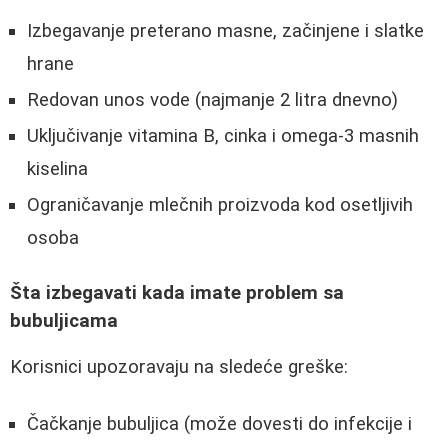
Izbegavanje preterano masne, začinjene i slatke
hrane
Redovan unos vode (najmanje 2 litra dnevno)
Uključivanje vitamina B, cinka i omega-3 masnih
kiselina
Ograničavanje mlečnih proizvoda kod osetljivih
osoba
Šta izbegavati kada imate problem sa
bubuljicama
Korisnici upozoravaju na sledeće greške:
Čačkanje bubuljica (može dovesti do infekcije i