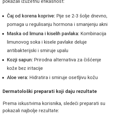
pokazali izuzetnu efikasnost:
Čaj od korena koprive:
Pije se 2-3 šolje dnevno,
pomaga u regulisanju hormona i smanjenju akni
Maska od limuna i kiselih pavlaka:
Kombinacija
limunovog soka i kisele pavlake deluje
antibakterijski i smiruje upalu
Kozji sapun:
Prirodna alternativa za čišćenje
kože bez iritacije
Aloe vera:
Hidratira i smiruje osetljivu kožu
Dermatološki preparati koji daju rezultate
Prema iskustvima korisnika, sledeći preparati su
pokazali najbolje rezultate: