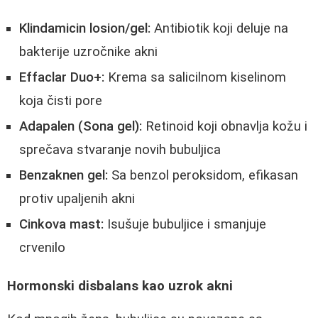
Klindamicin losion/gel:
Antibiotik koji deluje na
bakterije uzročnike akni
Effaclar Duo+:
Krema sa salicilnom kiselinom
koja čisti pore
Adapalen (Sona gel):
Retinoid koji obnavlja kožu i
sprečava stvaranje novih bubuljica
Benzaknen gel:
Sa benzol peroksidom, efikasan
protiv upaljenih akni
Cinkova mast:
Isušuje bubuljice i smanjuje
crvenilo
Hormonski disbalans kao uzrok akni