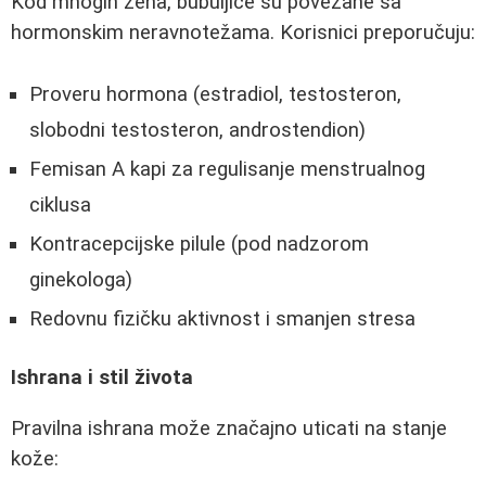
Kod mnogih žena, bubuljice su povezane sa
hormonskim neravnotežama. Korisnici preporučuju:
Proveru hormona (estradiol, testosteron,
slobodni testosteron, androstendion)
Femisan A kapi za regulisanje menstrualnog
ciklusa
Kontracepcijske pilule (pod nadzorom
ginekologa)
Redovnu fizičku aktivnost i smanjen stresa
Ishrana i stil života
Pravilna ishrana može značajno uticati na stanje
kože: