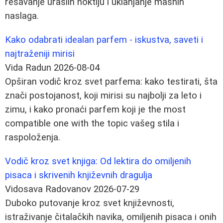
rešavanje uraslih noktiju i uklanjanje masnih
naslaga.
Kako odabrati idealan parfem - iskustva, saveti i
najtraženiji mirisi
Vida Radun
2026-08-04
Opširan vodič kroz svet parfema: kako testirati, šta
znači postojanost, koji mirisi su najbolji za leto i
zimu, i kako pronaći parfem koji je the most
compatible one with the topic vašeg stila i
raspoloženja.
Vodič kroz svet knjiga: Od lektira do omiljenih
pisaca i skrivenih književnih dragulja
Vidosava Radovanov
2026-07-29
Duboko putovanje kroz svet književnosti,
istraživanje čitalačkih navika, omiljenih pisaca i onih