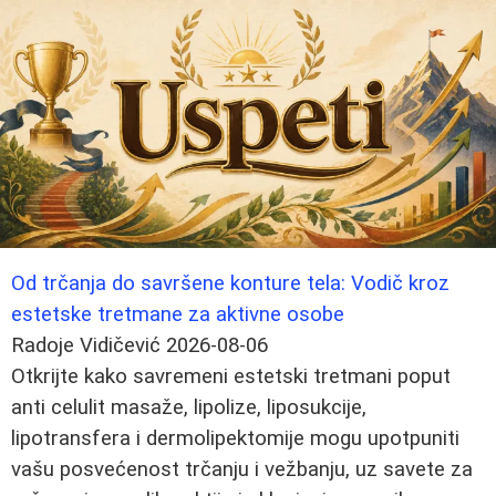
Od trčanja do savršene konture tela: Vodič kroz
estetske tretmane za aktivne osobe
Radoje Vidičević
2026-08-06
Otkrijte kako savremeni estetski tretmani poput
anti celulit masaže, lipolize, liposukcije,
lipotransfera i dermolipektomije mogu upotpuniti
vašu posvećenost trčanju i vežbanju, uz savete za