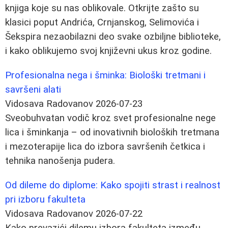
knjiga koje su nas oblikovale. Otkrijte zašto su
klasici poput Andrića, Crnjanskog, Selimovića i
Šekspira nezaobilazni deo svake ozbiljne biblioteke,
i kako oblikujemo svoj književni ukus kroz godine.
Profesionalna nega i šminka: Biološki tretmani i
savršeni alati
Vidosava Radovanov
2026-07-23
Sveobuhvatan vodič kroz svet profesionalne nege
lica i šminkanja – od inovativnih bioloških tretmana
i mezoterapije lica do izbora savršenih četkica i
tehnika nanošenja pudera.
Od dileme do diplome: Kako spojiti strast i realnost
pri izboru fakulteta
Vidosava Radovanov
2026-07-22