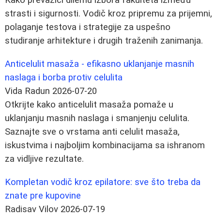
Kako prevazići dilemu izbora fakulteta između
strasti i sigurnosti. Vodič kroz pripremu za prijemni,
polaganje testova i strategije za uspešno
studiranje arhitekture i drugih traženih zanimanja.
Anticelulit masaža - efikasno uklanjanje masnih
naslaga i borba protiv celulita
Vida Radun
2026-07-20
Otkrijte kako anticelulit masaža pomaže u
uklanjanju masnih naslaga i smanjenju celulita.
Saznajte sve o vrstama anti celulit masaža,
iskustvima i najboljim kombinacijama sa ishranom
za vidljive rezultate.
Kompletan vodič kroz epilatore: sve što treba da
znate pre kupovine
Radisav Vilov
2026-07-19