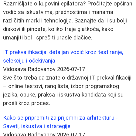
Razmišljate o kupovini epilatora? Pročitajte opširan
vodič sa iskustvima, prednostima i manama
različitih marki i tehnologija. Saznajte da li su bolji
diskovi ili pincete, koliko traje glatkoća, kako
umanjiti bol i sprečiti urasle dlačice.
IT prekvalifikacija: detaljan vodič kroz testiranje,
selekciju i očekivanja
Vidosava Radovanov
2026-07-17
Sve što treba da znate o državnoj IT prekvalifikaciji
– online testovi, rang lista, izbor programskog
jezika, obuke, praksa i iskustva kandidata koji su
prošli kroz proces.
Kako se pripremiti za prijemni za arhitekturu -
Saveti, iskustva i strategije
Vidosava Radovanov
2026-07-17