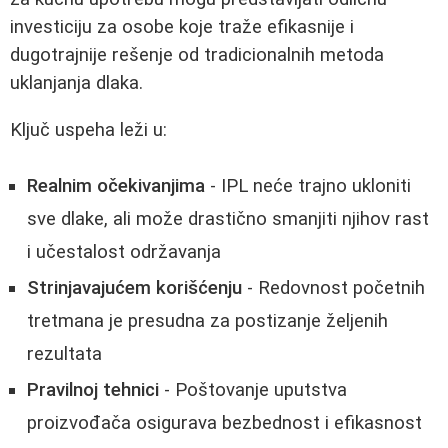
investiciju za osobe koje traže efikasnije i
dugotrajnije rešenje od tradicionalnih metoda
uklanjanja dlaka.
Ključ uspeha leži u:
Realnim očekivanjima
- IPL neće trajno ukloniti
sve dlake, ali može drastično smanjiti njihov rast
i učestalost održavanja
Strinjavajućem korišćenju
- Redovnost početnih
tretmana je presudna za postizanje željenih
rezultata
Pravilnoj tehnici
- Poštovanje uputstva
proizvođača osigurava bezbednost i efikasnost