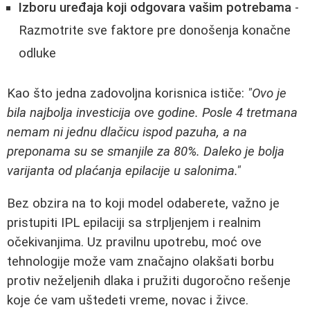
Izboru uređaja koji odgovara vašim potrebama
-
Razmotrite sve faktore pre donošenja konačne
odluke
Kao što jedna zadovoljna korisnica ističe:
"Ovo je
bila najbolja investicija ove godine. Posle 4 tretmana
nemam ni jednu dlačicu ispod pazuha, a na
preponama su se smanjile za 80%. Daleko je bolja
varijanta od plaćanja epilacije u salonima."
Bez obzira na to koji model odaberete, važno je
pristupiti IPL epilaciji sa strpljenjem i realnim
očekivanjima. Uz pravilnu upotrebu, moć ove
tehnologije može vam značajno olakšati borbu
protiv neželjenih dlaka i pružiti dugoročno rešenje
koje će vam uštedeti vreme, novac i živce.