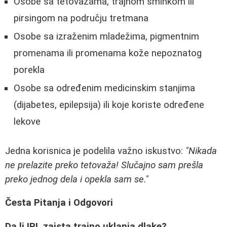
Osobe sa tetovažama, trajnom šminkom ili
pirsingom na području tretmana
Osobe sa izraženim mladežima, pigmentnim
promenama ili promenama kože nepoznatog
porekla
Osobe sa određenim medicinskim stanjima
(dijabetes, epilepsija) ili koje koriste određene
lekove
Jedna korisnica je podelila važno iskustvo:
"Nikada
ne prelazite preko tetovaža! Slučajno sam prešla
preko jednog dela i opekla sam se."
Česta Pitanja i Odgovori
Da li IPL zaista trajno uklanja dlake?