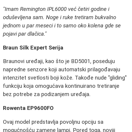
"Imam Remington IPL6000 već četiri godine i
oduševljena sam. Noge i ruke tretiram bukvalno
jednom u par meseci i to samo oko kolena gde se
pojavi par dlačica."
Braun Silk Expert Serija
Braunovi uređaji, kao što je BD5001, poseduju
napredne senzore koji automatski prilagođavaju
intenzitet svetlosti boji kože. Takođe nude "gliding"
funkciju koja omogućava kontinuirano tretiranje
bez potrebe za podizanjem uređaja.
Rowenta EP9600FO
Ovaj model predstavlja povoljnu opciju sa
mogućnošću zamene lampi. Pored toga, noviji