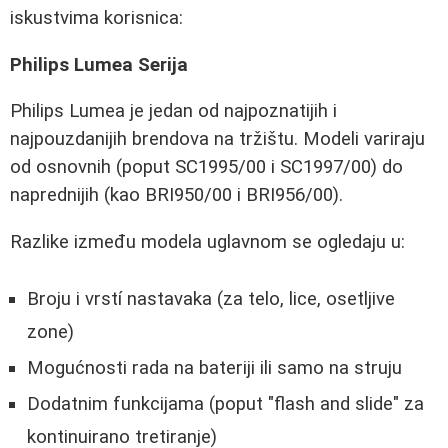
iskustvima korisnica:
Philips Lumea Serija
Philips Lumea je jedan od najpoznatijih i
najpouzdanijih brendova na tržištu. Modeli variraju
od osnovnih (poput SC1995/00 i SC1997/00) do
naprednijih (kao BRI950/00 i BRI956/00).
Razlike između modela uglavnom se ogledaju u:
Broju i vrstí nastavaka (za telo, lice, osetljive
zone)
Mogućnosti rada na bateriji ili samo na struju
Dodatnim funkcijama (poput "flash and slide" za
kontinuirano tretiranje)