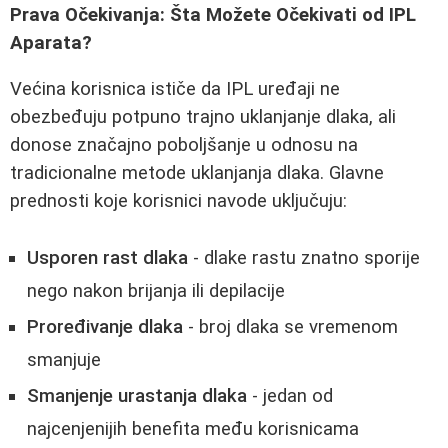
Prava Očekivanja: Šta Možete Očekivati od IPL
Aparata?
Većina korisnica ističe da IPL uređaji ne
obezbeđuju potpuno trajno uklanjanje dlaka, ali
donose značajno poboljšanje u odnosu na
tradicionalne metode uklanjanja dlaka. Glavne
prednosti koje korisnici navode uključuju:
Usporen rast dlaka
- dlake rastu znatno sporije
nego nakon brijanja ili depilacije
Proređivanje dlaka
- broj dlaka se vremenom
smanjuje
Smanjenje urastanja dlaka
- jedan od
najcenjenijih benefita među korisnicama