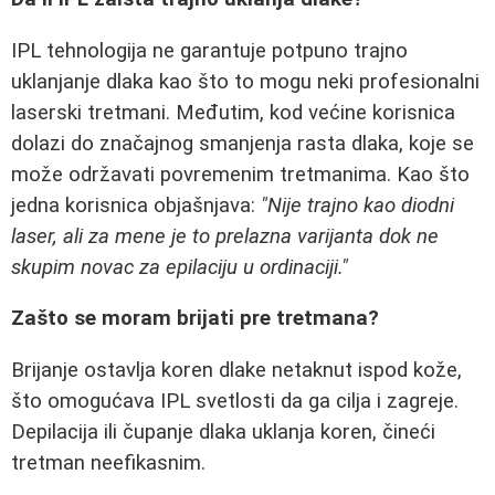
IPL tehnologija ne garantuje potpuno trajno
uklanjanje dlaka kao što to mogu neki profesionalni
laserski tretmani. Međutim, kod većine korisnica
dolazi do značajnog smanjenja rasta dlaka, koje se
može održavati povremenim tretmanima. Kao što
jedna korisnica objašnjava:
"Nije trajno kao diodni
laser, ali za mene je to prelazna varijanta dok ne
skupim novac za epilaciju u ordinaciji."
Zašto se moram brijati pre tretmana?
Brijanje ostavlja koren dlake netaknut ispod kože,
što omogućava IPL svetlosti da ga cilja i zagreje.
Depilacija ili čupanje dlaka uklanja koren, čineći
tretman neefikasnim.