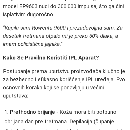
model EP9603 nudi do 300.000 impulsa, što ga čini
isplativim dugoročno.
"Kupila sam Rowentu 9600 i prezadovoljna sam. Za
desetak tretmana otpalo mi je preko 50% dlaka, a
imam policistične jajnike."
Kako Se Pravilno Koristiti IPL Aparat?
Postupanje prema uputstvu proizvođača ključno je
za bezbedno i efikasno korišćenje IPL uređaja. Evo
osnovnih koraka koji se ponavljaju u većini
uputstava:
Prethodno brijanje
- Koža mora biti potpuno
obrijana dan pre tretmana. Depilacija (čupanje