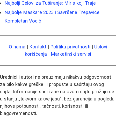
Najbolji Gelovi za Tuširanje: Miris koji Traje
Najbolje Maskare 2023 i Savršene Trepavice:
Kompletan Vodič
O nama
|
Kontakt
|
Politika privatnosti
|
Uslovi
korišćenja
|
Marketinški servisi
Urednici i autori ne preuzimaju nikakvu odgovornost
za bilo kakve greške ili propuste u sadržaju ovog
sajta. Informacije sadržane na ovom sajtu pružaju se
u stanju „takvom kakve jesu“, bez garancija u pogledu
njihove potpunosti, tačnosti, korisnosti ili
blagovremenosti.