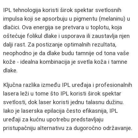
IPL tehnologija koristi širok spektar svetlosnih
impulsa koji se apsorbuju u pigmentu (melaninu) u
dlačici. Ova energija se pretvara u toplotu, koja
oštećuje folikul dlake i usporava ili zaustavlja njen
dalji rast. Za postizanje optimalnih rezultata,
neophodno je da dlake budu tamnije od tona vaše
kože - idealna kombinacija je svetla koža i tamne
dlake.
Ključna razlika između IPL uređaja i profesionalnih
lasera leži u tome što IPL koristi širok spektar
svetlosti, dok laser koristi jednu talasnu dužinu.
Iako je laserska epilacija često efikasnija, IPL
uređaji za kućnu upotrebu predstavljaju
pristupačniju alternativu za dugoročno održavanje.