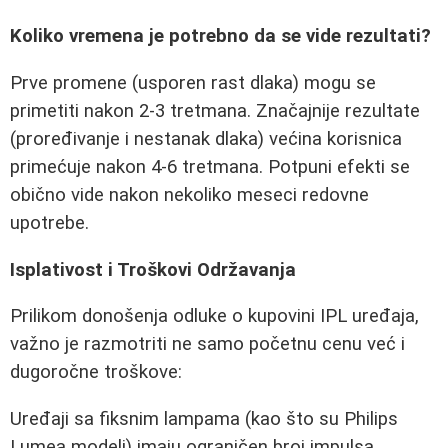
Koliko vremena je potrebno da se vide rezultati?
Prve promene (usporen rast dlaka) mogu se
primetiti nakon 2-3 tretmana. Značajnije rezultate
(proređivanje i nestanak dlaka) većina korisnica
primećuje nakon 4-6 tretmana. Potpuni efekti se
obično vide nakon nekoliko meseci redovne
upotrebe.
Isplativost i Troškovi Održavanja
Prilikom donošenja odluke o kupovini IPL uređaja,
važno je razmotriti ne samo početnu cenu već i
dugoročne troškove:
Uređaji sa fiksnim lampama (kao što su Philips
Lumea modeli) imaju ograničen broj impulsa