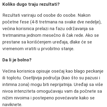
Koliko dugo traju rezultati?
Rezultati variraju od osobe do osobe. Nakon
početne fese (4-8 tretmana na svake dve nedelje),
većina korisnica prelazi na fazu održavanja sa
tretmanima jednom mesečno ili čak rede. Ako se
prestane sa korišćenjem uređaja, dlake će se
vremenom vratiti u prvobitno stanje.
Da li je bolno?
Većina korisnica opisuje osećaj kao blago peckanje
ili toplotu. Osetljivija područja (kao što su pazusi i
intimna zona) mogu biti neprijatnija. Uređaji sa više
nivoa intenziteta omogućavaju vam da počnete sa
nižim nivoima i postepeno povećavate kako se
naviknete.