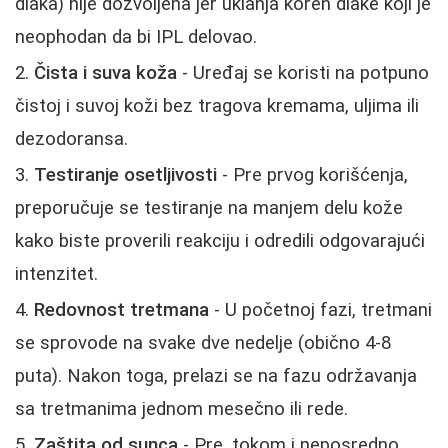
dlaka) nije dozvoljena jer uklanja koren dlake koji je
neophodan da bi IPL delovao.
Čista i suva koža
- Uređaj se koristi na potpuno
čistoj i suvoj koži bez tragova kremama, uljima ili
dezodoransa.
Testiranje osetljivosti
- Pre prvog korišćenja,
preporučuje se testiranje na manjem delu kože
kako biste proverili reakciju i odredili odgovarajući
intenzitet.
Redovnost tretmana
- U početnoj fazi, tretmani
se sprovode na svake dve nedelje (obično 4-8
puta). Nakon toga, prelazi se na fazu održavanja
sa tretmanima jednom mesečno ili rede.
Zaštita od sunca
- Pre, tokom i neposredno