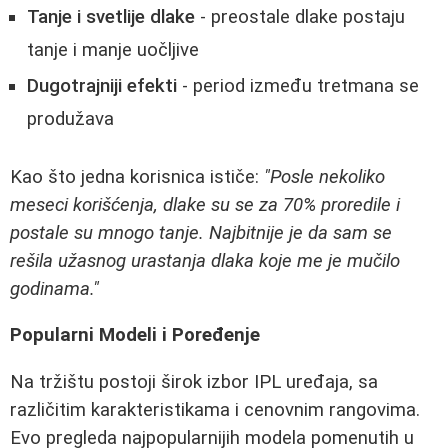
Tanje i svetlije dlake
- preostale dlake postaju
tanje i manje uočljive
Dugotrajniji efekti
- period između tretmana se
produžava
Kao što jedna korisnica ističe:
"Posle nekoliko
meseci korišćenja, dlake su se za 70% proredile i
postale su mnogo tanje. Najbitnije je da sam se
rešila užasnog urastanja dlaka koje me je mučilo
godinama."
Popularni Modeli i Poređenje
Na tržištu postoji širok izbor IPL uređaja, sa
različitim karakteristikama i cenovnim rangovima.
Evo pregleda najpopularnijih modela pomenutih u