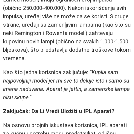
(obično 250.000-400.000). Nakon iskorišćenja svih
impulsa, uređaj više ne može da se koristi. S druge
strane, uređaji sa zamenljivim lampama (kao što su
neki Remington i Rowenta modeli) zahtevaju
kupovinu novih lampi (obično na svakih 1.000-1.500
bljeskova), što predstavlja dodatne troškove tokom
vremena.
Kao što jedna korisnica zaključuje:
"Kupila sam
najpovoljniji model jer mi sve to deluje isto i samo su
imena naduvana. Aparat je jeftin, a zamenske lampe
nisu skupe."
Zaključak: Da Li Vredi Uložiti u IPL Aparat?
Na osnovu brojnih iskustava korisnica, IPL aparati
za kućnu upotrebu mogu predstavljati odličnu