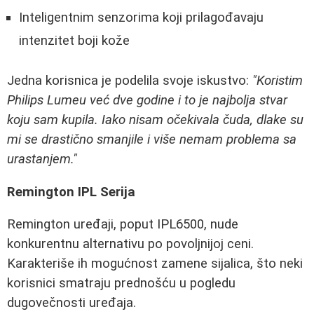
Inteligentnim senzorima koji prilagođavaju
intenzitet boji kože
Jedna korisnica je podelila svoje iskustvo:
"Koristim
Philips Lumeu već dve godine i to je najbolja stvar
koju sam kupila. Iako nisam očekivala čuda, dlake su
mi se drastično smanjile i više nemam problema sa
urastanjem."
Remington IPL Serija
Remington uređaji, poput IPL6500, nude
konkurentnu alternativu po povoljnijoj ceni.
Karakteriše ih mogućnost zamene sijalica, što neki
korisnici smatraju prednošću u pogledu
dugovečnosti uređaja.