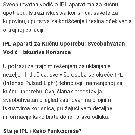
Sveobuhvatan vodič o IPL aparatima za kućnu
upotrebu. Istraži iskustva korisnica, savete za
kupovinu, uputstva za korišćenje i realna očekivanja
o trajnoj epilaciji.
IPL Aparati za Kućnu Upotrebu: Sveobuhvatan
Vodič i Iskustva Korisnica
U potrazi za trajnim rešenjem za uklanjanje
neželjenih dlačica, sve više osoba se okreće IPL
(Intense Pulsed Light) tehnologiji namenjenoj za
kućnu upotrebu. Ovaj članak predstavlja
sveobuhvatan pregled zasnovan na brojnim
iskustvima korisnica, pružajući vam detaljne
informacije kako biste doneli pravu odluku.
Šta je IPL i Kako Funkcioniše?