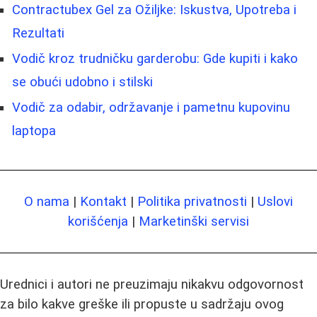
Contractubex Gel za Ožiljke: Iskustva, Upotreba i
Rezultati
Vodič kroz trudničku garderobu: Gde kupiti i kako
se obući udobno i stilski
Vodič za odabir, održavanje i pametnu kupovinu
laptopa
O nama
|
Kontakt
|
Politika privatnosti
|
Uslovi
korišćenja
|
Marketinški servisi
Urednici i autori ne preuzimaju nikakvu odgovornost
za bilo kakve greške ili propuste u sadržaju ovog