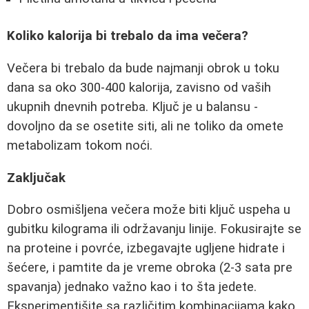
Koliko kalorija bi trebalo da ima večera?
Večera bi trebalo da bude najmanji obrok u toku
dana sa oko 300-400 kalorija, zavisno od vaših
ukupnih dnevnih potreba. Ključ je u balansu -
dovoljno da se osetite siti, ali ne toliko da omete
metabolizam tokom noći.
Zaključak
Dobro osmišljena večera može biti ključ uspeha u
gubitku kilograma ili održavanju linije. Fokusirajte se
na proteine i povrće, izbegavajte ugljene hidrate i
šećere, i pamtite da je vreme obroka (2-3 sata pre
spavanja) jednako važno kao i to šta jedete.
Eksperimentišite sa različitim kombinacijama kako