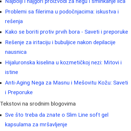
Najbolji i najgori proizvodi za negu i šminkanje lica
Problemi sa filerima u podočnjacima: iskustva i
rešenja
Kako se boriti protiv prvih bora - Saveti i preporuke
Rešenje za iritaciju i bubuljice nakon depilacije
nausnica
Hijaluronska kiselina u kozmetičkoj nezi: Mitovi i
istine
Anti-Aging Nega za Masnu i Mešovitu Kožu: Saveti
i Preporuke
Tekstovi na srodnim blogovima
Sve što treba da znate o Slim Line soft gel
kapsulama za mršavljenje