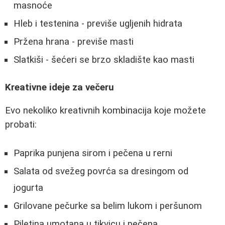
masnoće
Hleb i testenina - previše ugljenih hidrata
Pržena hrana - previše masti
Slatkiši - šećeri se brzo skladište kao masti
Kreativne ideje za večeru
Evo nekoliko kreativnih kombinacija koje možete
probati:
Paprika punjena sirom i pečena u rerni
Salata od svežeg povrća sa dresingom od
jogurta
Grilovane pečurke sa belim lukom i peršunom
Piletina umotana u tikvicu i pečena