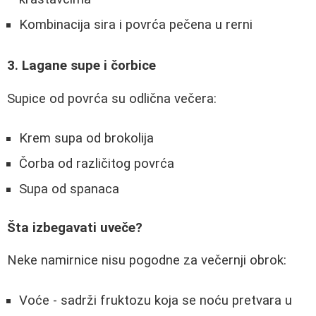
Kombinacija sira i povrća pečena u rerni
3. Lagane supe i čorbice
Supice od povrća su odlična večera:
Krem supa od brokolija
Čorba od različitog povrća
Supa od spanaca
Šta izbegavati uveče?
Neke namirnice nisu pogodne za večernji obrok:
Voće - sadrži fruktozu koja se noću pretvara u