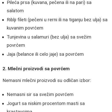
Pileća prsa (kuvana, pečena ili na pari) sa
salatom
Riblji fileti (pečeni u rerni ili na tiganju bez ulja) sa
kuvanim povrćem
Tunjevina u salamuri (bez ulja) sa svežim
povrćem
Jaja (belance ili celo jaje) sa povrćem
2. Mlečni proizvodi sa povrćem
Nemasni mlečni proizvodi su odličan izbor:
Nemasni sir sa svežim povrćem
Jogurt sa niskim procentom masti sa
krastavcima