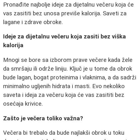
Pronađite najbolje ideje za dijetalnu večeru koja će
vas zasititi bez unosa previše kalorija. Saveti za
lagane i zdrave obroke.
Ideje za dijetalnu večeru koja zasiti bez viška
kalorija
Mnogi se bore sa izborom prave večere kada žele
da smršaju ili održe liniju. Ključ je u tome da obrok
bude lagan, bogat proteinima i vlaknima, a da sadrži
minimalno ugljenih hidrata i masti. Evo nekoliko
saveta i ideja za večeru koja će vas zasititi bez
osećaja krivice.
Zašto je večera toliko važna?
Večera bi trebalo da bude najlakši obrok u toku