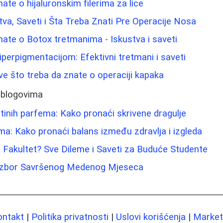
ate o hijaluronskim filerima za lice
stva, Saveti i Šta Treba Znati Pre Operacije Nosa
nate o Botox tretmanima - Iskustva i saveti
iperpigmentacijom: Efektivni tretmani i saveti
Sve što treba da znate o operaciji kapaka
 blogovima
ftinih parfema: Kako pronaći skrivene dragulje
ma: Kako pronaći balans između zdravlja i izgleda
i Fakultet? Sve Dileme i Saveti za Buduće Studente
 Izbor Savršenog Medenog Mjeseca
ontakt
|
Politika privatnosti
|
Uslovi korišćenja
|
Marketi