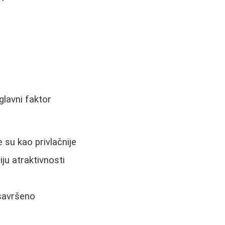
glavni faktor
 su kao privlačnije
u atraktivnosti
 savršeno