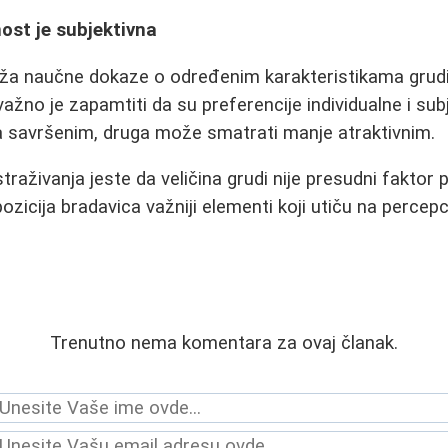
nost je subjektivna
uža naučne dokaze o određenim karakteristikama grudi 
ažno je zapamtiti da su preferencije individualne i sub
 savršenim, druga može smatrati manje atraktivnim.
traživanja jeste da veličina grudi nije presudni faktor p
pozicija bradavica važniji elementi koji utiču na percepc
Trenutno nema komentara za ovaj članak.