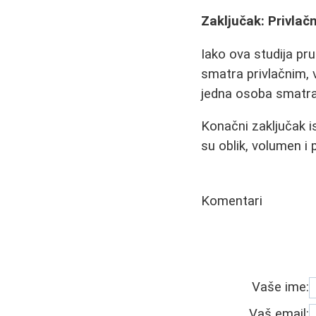
Zaključak: Privlač
Iako ova studija pr
smatra privlačnim, v
jedna osoba smatra
Konačni zaključak is
su oblik, volumen i 
Komentari
Vaše ime:
Vaš email: