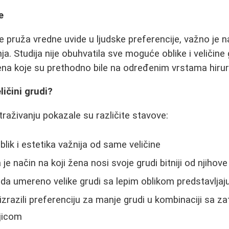
e
je pruža vredne uvide u ljudske preferencije, važno je
. Studija nije obuhvatila sve moguće oblike i veličine gr
na koje su prethodno bile na određenim vrstama hirur
ličini grudi?
traživanju pokazale su različite stavove:
oblik i estetika važnija od same veličine
je način na koji žena nosi svoje grudi bitniji od njihove
 da umereno velike grudi sa lepim oblikom predstavljaju
 izrazili preferenciju za manje grudi u kombinaciji sa z
jicom