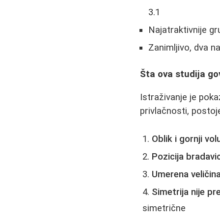
3.1
Najatraktivnije g
Zanimljivo, dva na
Šta ova studija gov
Istraživanje je poka
privlačnosti, postoj
Oblik i gornji vo
Pozicija bradavi
Umerena veličin
Simetrija nije p
simetrične