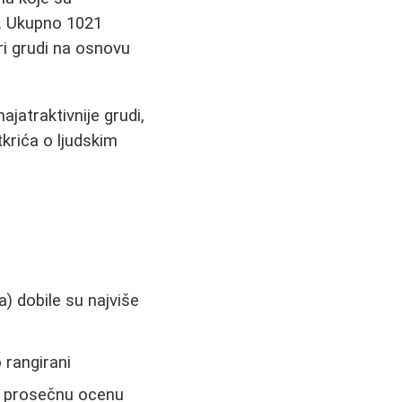
e. Ukupno 1021
ri grudi na osnovu
ajatraktivnije grudi,
krića o ljudskim
) dobile su najviše
 rangirani
lo prosečnu ocenu