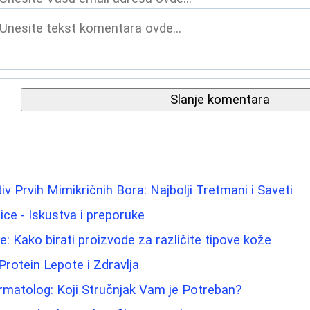
Slanje komentara
iv Prvih Mimikričnih Bora: Najbolji Tretmani i Saveti
lice - Iskustva i preporuke
: Kako birati proizvode za različite tipove kože
Protein Lepote i Zdravlja
rmatolog: Koji Stručnjak Vam je Potreban?