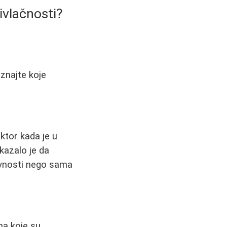
ivlačnosti?
aznajte koje
aktor kada je u
kazalo je da
tivnosti nego sama
na koje su