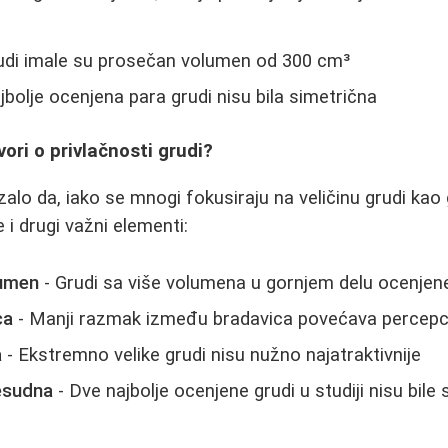
rudi imale su prosečan volumen od 300 cm³
jbolje ocenjena para grudi nisu bila simetrična
ori o privlačnosti grudi?
zalo da, iako se mnogi fokusiraju na veličinu grudi kao 
e i drugi važni elementi:
lumen
- Grudi sa više volumena u gornjem delu ocenjene
ca
- Manji razmak između bradavica povećava percepcij
a
- Ekstremno velike grudi nisu nužno najatraktivnije
resudna
- Dve najbolje ocenjene grudi u studiji nisu bile