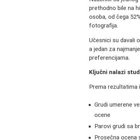
prethodno bile na h
osoba, od čega 52% 
fotografija.
Učesnici su davali o
a jedan za najmanje
preferencijama.
Ključni nalazi stud
Prema rezultatima i
Grudi umerene vel
ocene
Parovi grudi sa b
Prosečna ocena sv