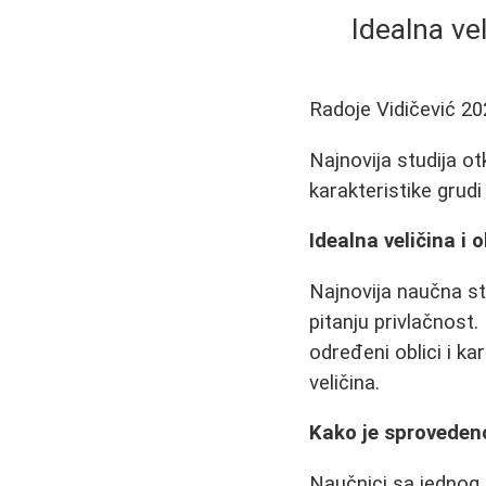
Idealna vel
Radoje Vidičević
20
Najnovija studija otk
karakteristike grudi 
Idealna veličina i o
Najnovija naučna stu
pitanju privlačnost.
određeni oblici i ka
veličina.
Kako je sprovedeno
Naučnici sa jednog a