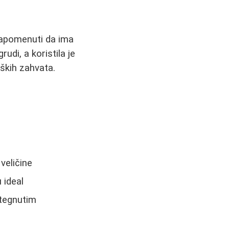
 napomenuti da ima
udi, a koristila je
ških zahvata.
 veličine
 ideal
ategnutim