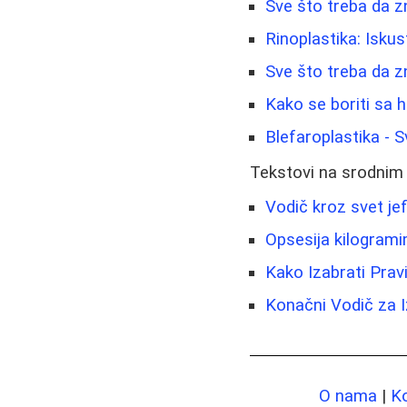
Sve što treba da zn
Rinoplastika: Isku
Sve što treba da z
Kako se boriti sa h
Blefaroplastika - 
Tekstovi na srodnim
Vodič kroz svet je
Opsesija kilogrami
Kako Izabrati Prav
Konačni Vodič za
O nama
|
K