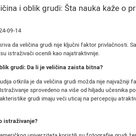
ičina i oblik grudi: Šta nauka kaže o pr
24-09-14
riva da veličina grudi nije ključni faktor privlačnosti. S
su istraživači ocenili kao najatraktivnije.
blik grudi: Da li je veličina zaista bitna?
dija otkrila je da veličina grudi možda nije najvažniji f
 Istraživanje sprovedeno na više od hiljadu učesnika po
rakteristike grudi imaju veći uticaj na percepciju atrak
 istraživanje?
meričkog univerziteta koristili su fotografije grudi že