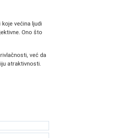
koje većina ljudi
jektivne. Ono što
rivlačnosti, već da
iju atraktivnosti.