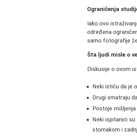
Ograničenja studij
Iako ovo istraživan
određena ograničenja
samo fotografije že
Šta ljudi misle o ve
Diskusije o ovom is
Neki ističu da je 
Drugi smatraju da 
Postoje mišljenja
Neki ispitanici su
stomakom i zadn