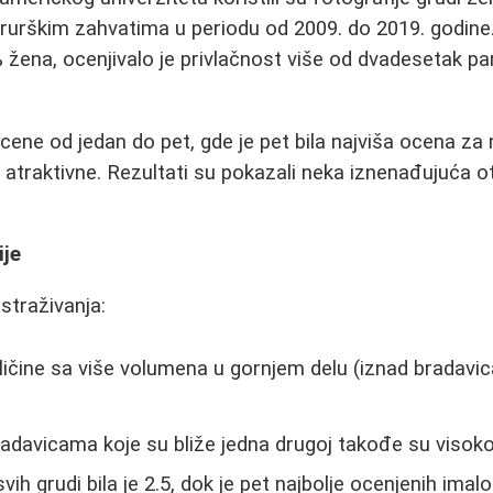
irurškim zahvatima u periodu od 2009. do 2019. godin
žena, ocenjivalo je privlačnost više od dvadesetak pa
cene od jedan do pet, gde je pet bila najviša ocena za n
 atraktivne. Rezultati su pokazali neka iznenađujuća ot
ije
straživanja:
ičine sa više volumena u gornjem delu (iznad bradavica
radavicama koje su bliže jedna drugoj takođe su visoko
ih grudi bila je 2.5, dok je pet najbolje ocenjenih ima