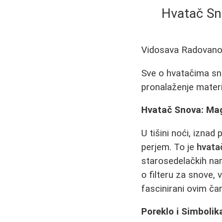
Hvatač Sno
Vidosava Radovan
Sve o hvatačima snov
pronalaženje materija
Hvatač Snova: Mag
U tišini noći, iznad
perjem. To je
hvata
starosedelačkih na
o filteru za snove, v
fascinirani ovim ča
Poreklo i Simbolik