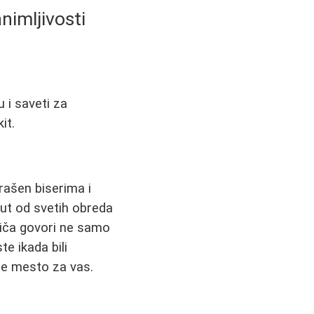
nimljivosti
 i saveti za
it.
krašen biserima i
put od svetih obreda
riča govori ne samo
te ikada bili
 je mesto za vas.