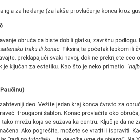
da igla za heklanje (za lakše provlačenje konca kroz gu
č
avanje obruča da biste dobili glatku, završnu podlogu. 
 satensku traku ili konac
. Fiksirajte početak lepkom ili 
jte, preklapajući svaki navoj, dok ne prekrijete ceo 
k je ključan za estetiku. Kao što je neko primetio:
"najb
 (Paučinu)
najzahtevniji deo. Vežite jedan kraj konca čvrsto za obru
praveći trougaoni šablon. Konac provlačite oko obruča,
 tako mrežu koja se sužava ka centru. Ključ je da ne za
ačena. Ako pogrešite, možete se vratiti i ispraviti. Ka
ala:
"radi po tutorijalu... ta devojka ume da objasni"
. Na 