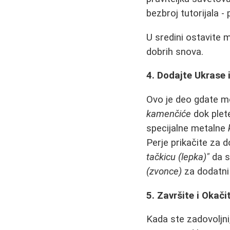
bezbroj tutorijala 
U sredini ostavite m
dobrih snova.
4. Dodajte Ukrase i
Ovo je deo gdate m
kamenčiće
dok plete
specijalne metalne
Perje prikačite za do
tačkicu (lepka)"
da s
(zvonce)
za dodatni 
5. Završite i Okači
Kada ste zadovoljni