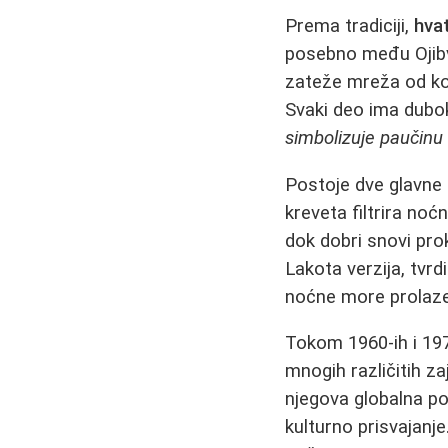
Prema tradiciji,
hva
posebno među Ojibva
zateže mreža od kon
Svaki deo ima dubo
simbolizuje paučinu 
Postoje dve glavne
kreveta filtrira no
dok dobri snovi prok
Lakota verzija, tvr
noćne more prolaze 
Tokom 1960-ih i 19
mnogih različitih za
njegova globalna pop
kulturno prisvajanje