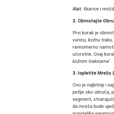
Alat
: škarice i mož
2. Obmotajte Obru
Prvi korak je obmot
vunicu, kožnu traku,
ravnomerno namotava
učvrstite. Ovaj kora
kožnim trakicama"
.
3. Ispletite Mrežu
Ovo je najbitniji i 
petlje oko obruča, 
segment, stvarajući
da mreža bude ujedn
praviteljka savetov