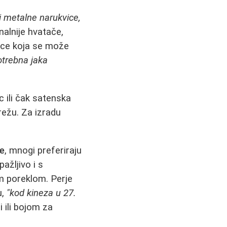
li metalne narukvice,
nalnije hvatače,
 žice koja se može
otrebna jaka
c ili čak satenska
mrežu. Za izradu
je
, mnogi preferiraju
ažljivo i s
im poreklom. Perje
u,
"kod kineza u 27.
 ili bojom za