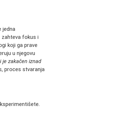
e jedna
 zahteva fokus i
ogi koji ga prave
veruju u njegovu
 je zakačen iznad
as, proces stvaranja
 eksperimentišete.