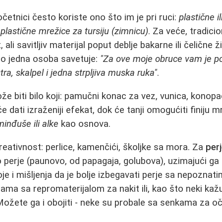
očetnici često koriste ono što im je pri ruci:
plastične i
 plastične mrežice za tursiju (zimnicu)
. Za veće, tradicio
, ali savitljiv materijal poput deblje bakarne ili čelične
što jedna osoba savetuje:
"Za ove moje obruce vam je p
tra, skalpel i jedna strpljiva muska ruka"
.
e biti bilo koji: pamučni konac za vez, vunica, konopa
će dati izraženiji efekat, dok će tanji omogućiti finiju 
minđuše ili alke
kao osnova.
reativnost: perlice, kamenčići, školjke sa mora. Za
per
perje (paunovo, od papagaja, golubova), uzimajući ga p
e i mišljenja da je bolje izbegavati perje sa nepoznat
ama sa repromaterijalom za nakit ili, kao što neki kaž
Možete ga i obojiti - neke su probale sa senkama za oči