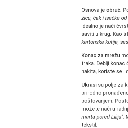
Osnova je
obruč
. P
žicu, čak i isečke od
idealno je naći čvrst
saviti u krug. Kao 
kartonska kutija, ses
Konac za mrežu
mož
traka. Deblji konac 
nakita, koriste se i
Ukrasi
su polje za k
prirodno pronađeno 
poštovanjem. Postoj
možete naći u radnj
marta pored Lilija"
. 
tekstil.