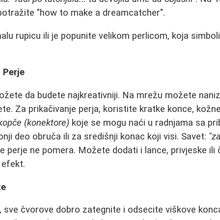
- potražite "how to make a dreamcatcher".
alu rupicu ili je popunite velikom perlicom, koja simboli
 Perje
ožete da budete najkreativniji. Na mrežu možete nani
te. Za prikačivanje perja, koristite kratke konce, kožne 
kopče (konektore)
koje se mogu naći u radnjama sa pri
nji deo obruča ili za središnji konac koji visi. Savet:
"z
e perje ne pomera. Možete dodati i lance, privjeske ili
efekt.
te
, sve čvorove dobro zategnite i odsecite viškove konca