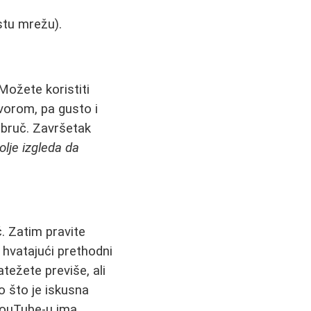
stu mrežu).
Možete koristiti
čvorom, pa gusto i
obruč. Završetak
olje izgleda da
č. Zatim pravite
 hvatajući prethodni
težete previše, ali
o što je iskusna
YouTube-u ima