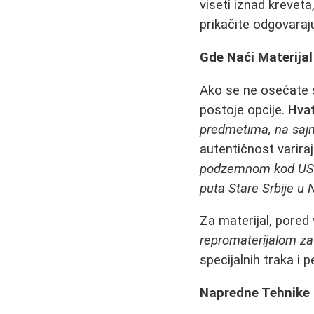
viseti iznad kreveta
prikačite odgovaraju
Gde Naći Materijal
Ako se ne osećate s
postoje opcije.
Hvat
predmetima, na sajm
autentičnost varira
podzemnom kod U
puta Stare Srbije u 
Za materijal, pored
repromaterijalom za
specijalnih traka i p
Napredne Tehnike i