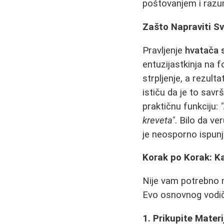
poštovanjem i razu
Zašto Napraviti S
Pravljenje
hvatača 
entuzijastkinja na 
strpljenje, a rezult
ističu da je to savrš
praktičnu funkciju:
kreveta"
. Bilo da ve
je neosporno ispunj
Korak po Korak: Ka
Nije vam potrebno mn
Evo osnovnog vodiča
1. Prikupite Materi