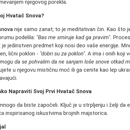
mevanjem njegovog porekla.
voj Hvatač Snova?
snova
nije samo zanat; to je meditativan čin. Kao što j
forumu podelila:
"Bas me smiruje kad ga pravim"
. Proces
at je jedinstven predmet koji nosi deo vaše energije. Mn
en, lični poklon -
"dobri su za poklon"
. A ima i onih koji 
"mogu da se pohvalim da ne sanjam loše snove otkad mi
rujete u njegovu mističnu moć ili ga cenite kao lep ukr
avajući.
ko Napraviti Svoj Prvi Hvatač Snova
ogo da biste započeli. Ključ je u strpljenju i želji da
 inspirisanog iskustvima brojnih majstorica.
jal