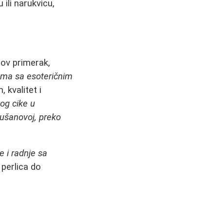
 ili narukvicu,
tov primerak,
ama sa esoteričnim
 kvalitet i
og cike u
ušanovoj, preko
 i radnje sa
 perlica do