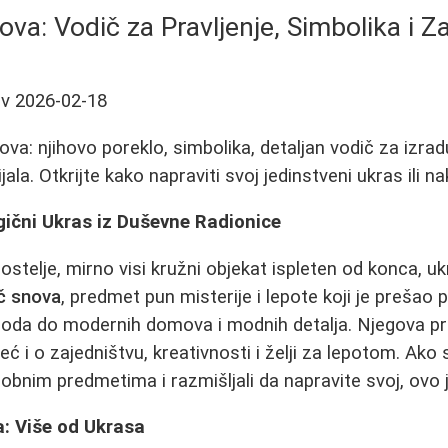
va: Vodič za Pravljenje, Simbolika i Za
ov
2026-02-18
a: njihovo poreklo, simbolika, detaljan vodič za izradu
la. Otkrijte kako napraviti svoj jedinstveni ukras ili nak
ični Ukras iz Duševne Radionice
 postelje, mirno visi kružni objekat ispleten od konca, u
č snova
, predmet pun misterije i lepote koji je prešao 
roda do modernih domova i modnih detalja. Njegova p
eć i o zajedništvu, kreativnosti i želji za lepotom. Ako s
robnim predmetima i razmišljali da napravite svoj, ovo
a: Više od Ukrasa