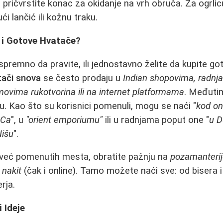
, pričvrstite konac za okidanje na vrh obruča. Za ogrlicu
ći lančić ili kožnu traku.
 i Gotove Hvatače?
premno da pravite, ili jednostavno želite da kupite go
ači snova
se često prodaju u
Indian shopovima, radnj
ovima rukotvorina ili na internet platformama
. Međutim,
ju. Kao što su korisnici pomenuli, mogu se naći "
kod on
SCa
", u
"orient emporiumu"
ili u radnjama poput one "
u D
Nišu
".
 već pomenutih mesta, obratite pažnju na
pozamanterije
 nakit
(čak i online). Tamo možete naći sve: od bisera i
erja.
 Ideje