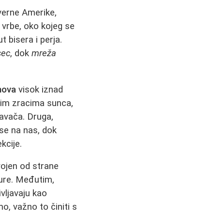
erne Amerike,
 vrbe, oko kojeg se
 bisera i perja.
sec
, dok
mreža
nova
visok iznad
rvim zracima sunca,
pavača. Druga,
 se na nas, dok
kcije.
vojen od strane
ture. Međutim,
ivljavaju kao
o, važno to činiti s