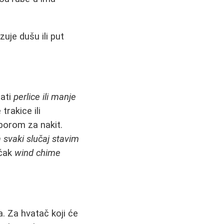
zuje dušu ili put
zati
perlice ili manje
trakice ili
borom za nakit.
a svaki slučaj stavim
 čak
wind chime
. Za hvatač koji će