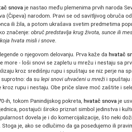
tač snova
je nastao među plemenima prvih naroda Sev
 (Čipeva) narodom. Pravi se od savitljivog obruča od
ca ili žila, a potom ukrašava svetim predmetima poput
ko značenje:
obruč predstavlja krug života, sunce ili me
koja hvata misli i snove
.
 legende o njegovom delovanju. Prva kaže da
hvatač s
ćne more - loši snovi se zapletu u mrežu i nestaju sa p
lizaju kroz središnju rupu i spuštaju se niz perje na s
di suprotno: da su
lepi snovi uhvaćeni u mreži
i spuštaju
kroz rupu i nestaju. Obe priče slave moć zaštite i sele
70-ih, tokom Panindijskog pokreta,
hvatač snova
je us
jednica, postajući široko priznat simbol jedinstva i kul
ularnost dovela je i do komercijalizacije, što neki dož
. Stoga je, ako se odlučimo da ga posedujemo ili pravim