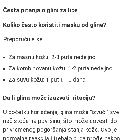
Česta pitanja o glini za lice
Koliko često koristiti masku od gline?
Preporučuje se:
Za masnu kožu: 2-3 puta nedeljno
Za kombinovanu kožu: 1-2 puta nedeljno
Za suvu kožu: 1 put u 10 dana
Da li glina može izazvati iritaciju?
U početku korišćenja, glina može "izvući" sve
nečistoće na površinu, što može dovesti do
privremenog pogoršanja stanja kože. Ovo je
normalna reakcija i trebalo bi da prođe nakon