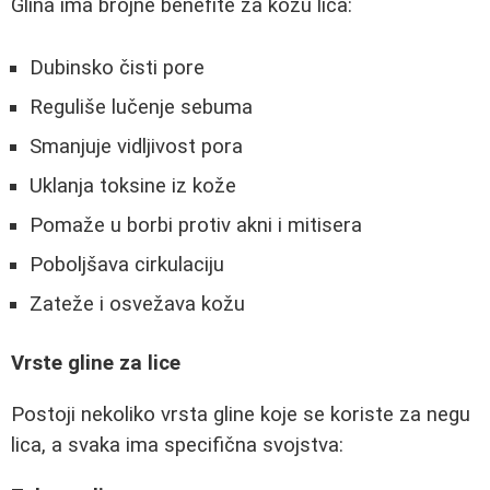
Glina ima brojne benefite za kožu lica:
Dubinsko čisti pore
Reguliše lučenje sebuma
Smanjuje vidljivost pora
Uklanja toksine iz kože
Pomaže u borbi protiv akni i mitisera
Poboljšava cirkulaciju
Zateže i osvežava kožu
Vrste gline za lice
Postoji nekoliko vrsta gline koje se koriste za negu
lica, a svaka ima specifična svojstva: