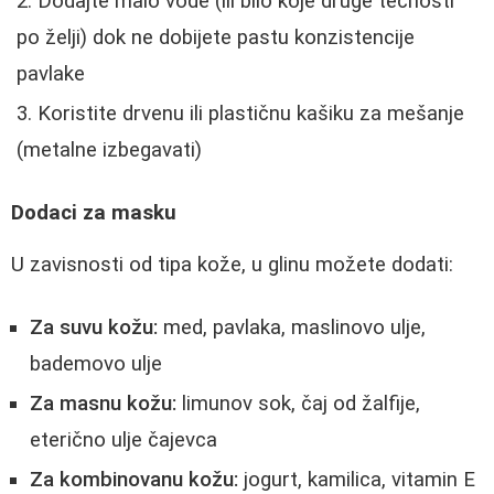
Dodajte malo vode (ili bilo koje druge tečnosti
po želji) dok ne dobijete pastu konzistencije
pavlake
Koristite drvenu ili plastičnu kašiku za mešanje
(metalne izbegavati)
Dodaci za masku
U zavisnosti od tipa kože, u glinu možete dodati:
Za suvu kožu:
med, pavlaka, maslinovo ulje,
bademovo ulje
Za masnu kožu:
limunov sok, čaj od žalfije,
eterično ulje čajevca
Za kombinovanu kožu:
jogurt, kamilica, vitamin E