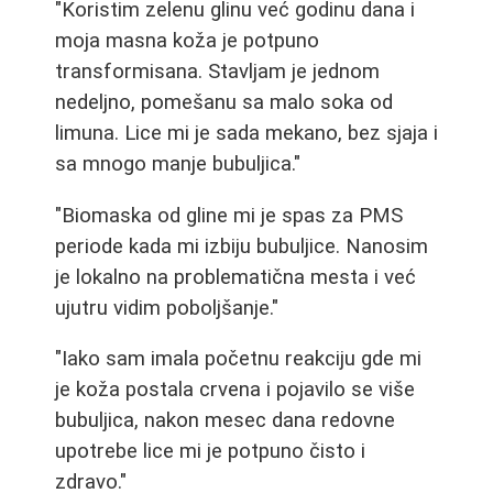
"Koristim zelenu glinu već godinu dana i
moja masna koža je potpuno
transformisana. Stavljam je jednom
nedeljno, pomešanu sa malo soka od
limuna. Lice mi je sada mekano, bez sjaja i
sa mnogo manje bubuljica."
"Biomaska od gline mi je spas za PMS
periode kada mi izbiju bubuljice. Nanosim
je lokalno na problematična mesta i već
ujutru vidim poboljšanje."
"Iako sam imala početnu reakciju gde mi
je koža postala crvena i pojavilo se više
bubuljica, nakon mesec dana redovne
upotrebe lice mi je potpuno čisto i
zdravo."