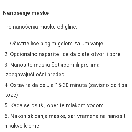
Nanosenje maske
Pre nanošenja maske od gline:
Očistite lice blagim gelom za umivanje
Opcionalno naparite lice da biste otvorili pore
Nanosite masku četkicom ili prstima,
izbegavajući očni predeo
Ostavite da deluje 15-30 minuta (zavisno od tipa
kože)
Kada se osuši, operite mlakom vodom
Nakon skidanja maske, sat vremena ne nanositi
nikakve kreme