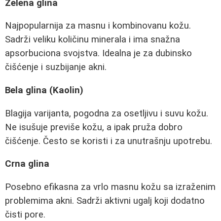
Zelena glina
Najpopularnija za masnu i kombinovanu kožu.
Sadrži veliku količinu minerala i ima snažna
apsorbuciona svojstva. Idealna je za dubinsko
čišćenje i suzbijanje akni.
Bela glina (Kaolin)
Blagija varijanta, pogodna za osetljivu i suvu kožu.
Ne isušuje previše kožu, a ipak pruža dobro
čišćenje. Često se koristi i za unutrašnju upotrebu.
Crna glina
Posebno efikasna za vrlo masnu kožu sa izraženim
problemima akni. Sadrži aktivni ugalj koji dodatno
čisti pore.