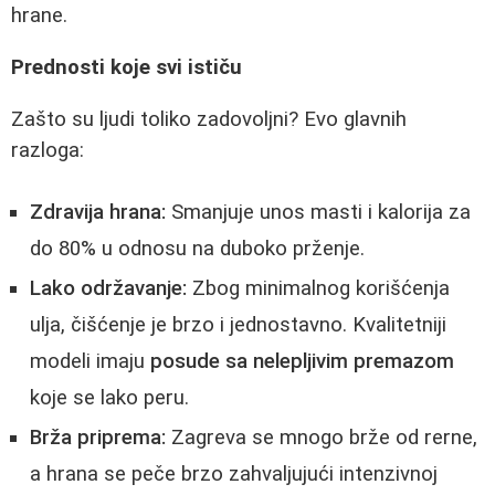
hrane.
Prednosti koje svi ističu
Zašto su ljudi toliko zadovoljni? Evo glavnih
razloga:
Zdravija hrana:
Smanjuje unos masti i kalorija za
do 80% u odnosu na duboko prženje.
Lako održavanje:
Zbog minimalnog korišćenja
ulja, čišćenje je brzo i jednostavno. Kvalitetniji
modeli imaju
posude sa nelepljivim premazom
koje se lako peru.
Brža priprema:
Zagreva se mnogo brže od rerne,
a hrana se peče brzo zahvaljujući intenzivnoj