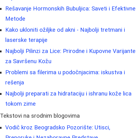
Rešavanje Hormonskih Bubuljica: Saveti i Efektivne
Metode
Kako ukloniti ožiljke od akni - Najbolji tretmani i
laserske terapije
Najbolji Pilinzi za Lice: Prirodne i Kupovne Varijante
za Savršenu Kožu
Problemi sa filerima u podočnjacima: iskustva i
rešenja
Najbolji preparati za hidrataciju i ishranu kože lica
tokom zime
Tekstovi na srodnim blogovima
Vodič kroz Beogradsko Pozorište: Utisci,
Preporuke i Nezaboravne Predstave