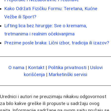
Kako Održati Fizičku Formu: Teretana, Kućne
Vežbe ili Sport?
Lifting lica bez hirurgije: Sve o kremama,
tretmanima i realnim očekivanjima
Prezime posle braka: Lični izbor, tradicija ili izazov?
O nama
|
Kontakt
|
Politika privatnosti
|
Uslovi
korišćenja
|
Marketinški servisi
Urednici i autori ne preuzimaju nikakvu odgovornost
za bilo kakve greške ili propuste u sadržaju ovog
sajta. Informacije sadržane na ovom sajtu pružaju se