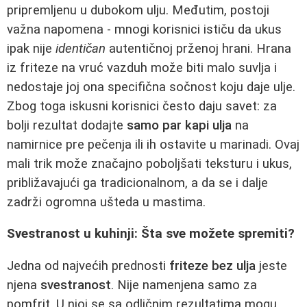
pripremljenu u dubokom ulju. Međutim, postoji
važna napomena - mnogi korisnici ističu da ukus
ipak nije
identičan
autentičnoj prženoj hrani. Hrana
iz friteze na vruć vazduh može biti malo suvlja i
nedostaje joj ona specifična sočnost koju daje ulje.
Zbog toga iskusni korisnici često daju savet: za
bolji rezultat dodajte
samo par kapi ulja
na
namirnice pre pečenja ili ih ostavite u marinadi. Ovaj
mali trik može značajno poboljšati teksturu i ukus,
približavajući ga tradicionalnom, a da se i dalje
zadrži ogromna ušteda u mastima.
Svestranost u kuhinji: Šta sve možete spremiti?
Jedna od najvećih prednosti
friteze bez ulja
jeste
njena
svestranost
. Nije namenjena samo za
pomfrit. U njoj se sa odličnim rezultatima mogu