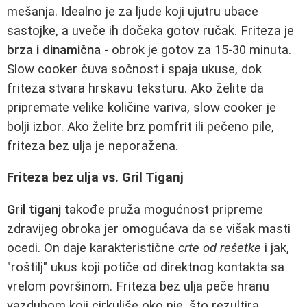
mešanja. Idealno je za ljude koji ujutru ubace
sastojke, a uveče ih dočeka gotov ručak. Friteza je
brza i dinamična
- obrok je gotov za 15-30 minuta.
Slow cooker čuva sočnost i spaja ukuse, dok
friteza stvara hrskavu teksturu. Ako želite da
pripremate velike količine variva, slow cooker je
bolji izbor. Ako želite brz pomfrit ili pečeno pile,
friteza bez ulja je neporažena.
Friteza bez ulja vs. Gril Tiganj
Gril tiganj
takođe pruža mogućnost pripreme
zdravijeg obroka jer omogućava da se višak masti
ocedi. On daje karakteristične
crte od rešetke
i jak,
"roštilj" ukus koji potiče od direktnog kontakta sa
vrelom površinom. Friteza bez ulja peče hranu
vazduhom koji cirkuliše oko nje, što rezultira