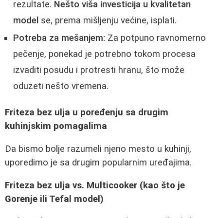
rezultate.
Nešto viša investicija u kvalitetan
model
se, prema mišljenju većine, isplati.
Potreba za mešanjem:
Za potpuno ravnomerno
pečenje, ponekad je potrebno tokom procesa
izvaditi posudu i protresti hranu, što može
oduzeti nešto vremena.
Friteza bez ulja u poređenju sa drugim
kuhinjskim pomagalima
Da bismo bolje razumeli njeno mesto u kuhinji,
uporedimo je sa drugim popularnim uređajima.
Friteza bez ulja vs. Multicooker (kao što je
Gorenje ili Tefal model)