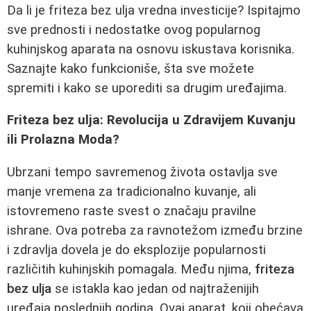
Da li je friteza bez ulja vredna investicije? Ispitajmo
sve prednosti i nedostatke ovog popularnog
kuhinjskog aparata na osnovu iskustava korisnika.
Saznajte kako funkcioniše, šta sve možete
spremiti i kako se uporediti sa drugim uređajima.
Friteza bez ulja: Revolucija u Zdravijem Kuvanju
ili Prolazna Moda?
Ubrzani tempo savremenog života ostavlja sve
manje vremena za tradicionalno kuvanje, ali
istovremeno raste svest o značaju pravilne
ishrane. Ova potreba za ravnotežom između brzine
i zdravlja dovela je do eksplozije popularnosti
različitih kuhinjskih pomagala. Među njima,
friteza
bez ulja
se istakla kao jedan od najtraženijih
uređaja poslednjih godina. Ovaj aparat, koji obećava