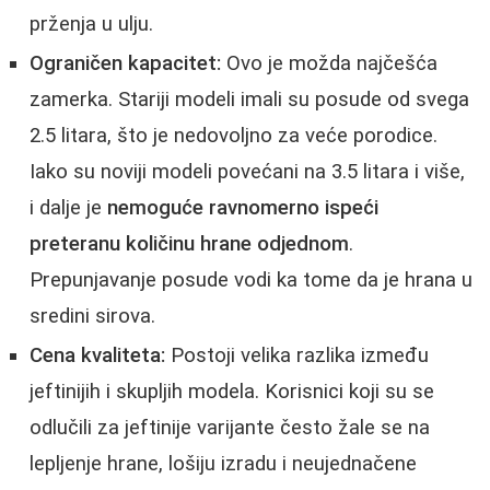
prženja u ulju.
Ograničen kapacitet:
Ovo je možda najčešća
zamerka. Stariji modeli imali su posude od svega
2.5 litara, što je nedovoljno za veće porodice.
Iako su noviji modeli povećani na 3.5 litara i više,
i dalje je
nemoguće ravnomerno ispeći
preteranu količinu hrane odjednom
.
Prepunjavanje posude vodi ka tome da je hrana u
sredini sirova.
Cena kvaliteta:
Postoji velika razlika između
jeftinijih i skupljih modela. Korisnici koji su se
odlučili za jeftinije varijante često žale se na
lepljenje hrane, lošiju izradu i neujednačene