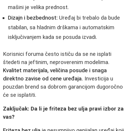
mašini je velika prednost.
Dizajn i bezbednost:
Uređaj bi trebalo da bude
stabilan, sa hladnim drškama i automatskim
isključivanjem kada se posuda izvadi.
Korisnici foruma često ističu da se ne isplati
štedeti na jeftinim, neproverenim modelima.
Kvalitet materijala, veličina posude i snaga
direktno zavise od cene uređaja.
Investicija u
pouzdan brend sa dobrom garancijom dugoročno
će se isplatiti.
Zaključak: Da li je friteza bez ulja pravi izbor za
vas?
Friteza bez ulja
je nesumnjivo genijalan uređaj koji