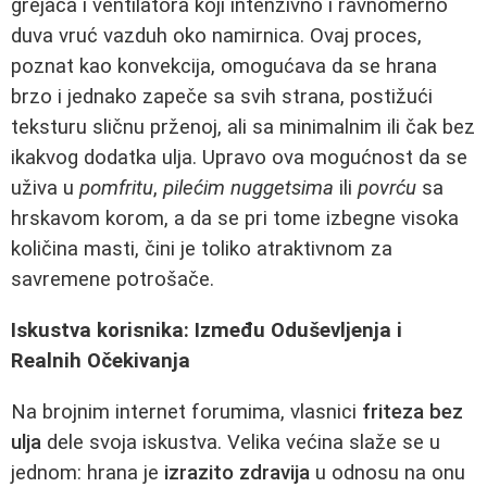
grejača i ventilatora koji intenzivno i ravnomerno
duva vruć vazduh oko namirnica. Ovaj proces,
poznat kao konvekcija, omogućava da se hrana
brzo i jednako zapeče sa svih strana, postižući
teksturu sličnu prženoj, ali sa minimalnim ili čak bez
ikakvog dodatka ulja. Upravo ova mogućnost da se
uživa u
pomfritu
,
pilećim nuggetsima
ili
povrću
sa
hrskavom korom, a da se pri tome izbegne visoka
količina masti, čini je toliko atraktivnom za
savremene potrošače.
Iskustva korisnika: Između Oduševljenja i
Realnih Očekivanja
Na brojnim internet forumima, vlasnici
friteza bez
ulja
dele svoja iskustva. Velika većina slaže se u
jednom: hrana je
izrazito zdravija
u odnosu na onu