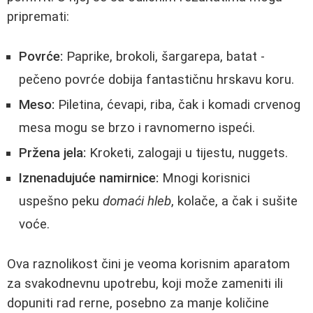
pripremati:
Povrće:
Paprike, brokoli, šargarepa, batat -
pečeno povrće dobija fantastičnu hrskavu koru.
Meso:
Piletina, ćevapi, riba, čak i komadi crvenog
mesa mogu se brzo i ravnomerno ispeći.
Pržena jela:
Kroketi, zalogaji u tijestu, nuggets.
Iznenadujuće namirnice:
Mnogi korisnici
uspešno peku
domaći hleb
, kolače, a čak i sušite
voće.
Ova raznolikost čini je veoma korisnim aparatom
za svakodnevnu upotrebu, koji može zameniti ili
dopuniti rad rerne, posebno za manje količine