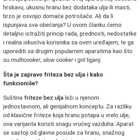
hrskavu, ukusnu hranu bez dodataka ulja ili masti,
brzo je osvojio domaće potrošače. Ali da li
ispunjava sva obećanja? U ovom članku ćemo
detaljno istražiti princip rada, prednosti, nedostatke
i realna iskustva korisnika sa ovim uređajem, te ga
uporediti sa drugim popularnim aparatima kao što
su
multicooker
,
slow cooker
i
gril tiganj
.
Šta je zapravo friteza bez ulja i kako
funkcioniše?
Suština
friteze bez ulja
leži u njenom
jednostavnom, ali genijalnom konceptu. Za razliku
od klasične friteze koja hranu potapa u vrelo ulje,
ova varijanta koristi snagu vrućeg vazduha. Aparat
se sastoji od glavne posude za hranu, snažnog