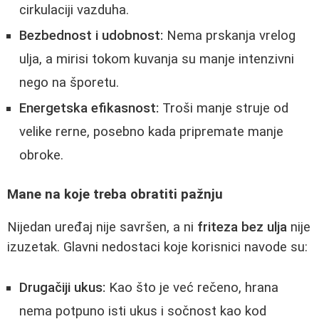
cirkulaciji vazduha.
Bezbednost i udobnost:
Nema prskanja vrelog
ulja, a mirisi tokom kuvanja su manje intenzivni
nego na šporetu.
Energetska efikasnost:
Troši manje struje od
velike rerne, posebno kada pripremate manje
obroke.
Mane na koje treba obratiti pažnju
Nijedan uređaj nije savršen, a ni
friteza bez ulja
nije
izuzetak. Glavni nedostaci koje korisnici navode su:
Drugačiji ukus:
Kao što je već rečeno, hrana
nema potpuno isti ukus i sočnost kao kod