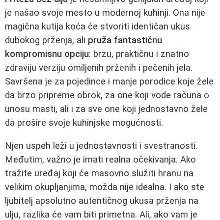
je našao svoje mesto u modernoj kuhinji. Ona nije
magična kutija koća će stvoriti identičan ukus
dubokog prženja, ali
pruža fantastičnu
kompromisnu opciju
: brzu, praktičnu i znatno
zdraviju verziju omiljenih prženih i pečenih jela.
Savršena je za pojedince i manje porodice koje žele
da brzo pripreme obrok, za one koji vode računa o
unosu masti, ali i za sve one koji jednostavno žele
da prošire svoje kuhinjske mogućnosti.
Njen uspeh leži u jednostavnosti i svestranosti.
Međutim, važno je imati realna očekivanja. Ako
tražite uređaj koji će masovno služiti hranu na
velikim okupljanjima, možda nije idealna. I ako ste
ljubitelj apsolutno autentičnog ukusa prženja na
ulju, razlika će vam biti primetna. Ali, ako vam je