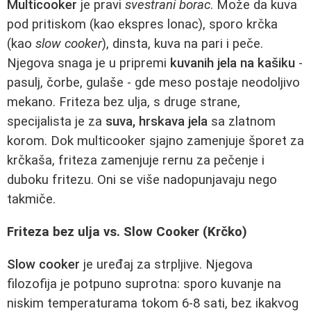
Multicooker
je pravi
svestrani borac
. Može da kuva
pod pritiskom (kao ekspres lonac), sporo krčka
(kao
slow cooker
), dinsta, kuva na pari i peče.
Njegova snaga je u pripremi
kuvanih jela na kašiku
-
pasulj, čorbe, gulaše - gde meso postaje neodoljivo
mekano. Friteza bez ulja, s druge strane,
specijalista je za
suva, hrskava jela
sa zlatnom
korom. Dok multicooker sjajno zamenjuje šporet za
krčkaša, friteza zamenjuje rernu za pečenje i
duboku fritezu. Oni se više nadopunjavaju nego
takmiče.
Friteza bez ulja vs. Slow Cooker (Krčko)
Slow cooker
je uređaj za strpljive. Njegova
filozofija je potpuno suprotna: sporo kuvanje na
niskim temperaturama tokom 6-8 sati, bez ikakvog