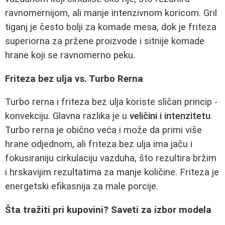
ravnomernijom, ali manje intenzivnom koricom. Gril
tiganj je često bolji za komade mesa, dok je friteza
superiorna za pržene proizvode i sitnije komade
hrane koji se ravnomerno peku.
Friteza bez ulja vs. Turbo Rerna
Turbo rerna i friteza bez ulja koriste sličan princip -
konvekciju. Glavna razlika je u
veličini i intenzitetu
.
Turbo rerna je obično veća i može da primi više
hrane odjednom, ali friteza bez ulja ima jaču i
fokusiraniju cirkulaciju vazduha, što rezultira bržim
i hrskavijim rezultatima za manje količine. Friteza je
energetski efikasnija za male porcije.
Šta tražiti pri kupovini? Saveti za izbor modela