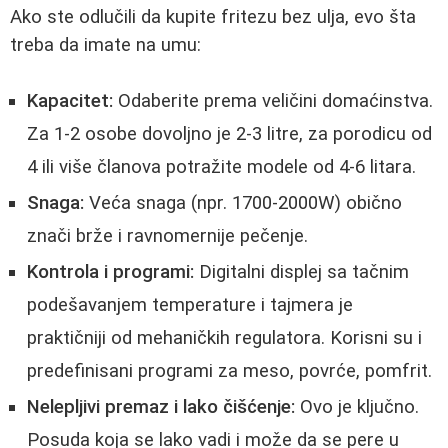
Ako ste odlučili da kupite fritezu bez ulja, evo šta
treba da imate na umu:
Kapacitet:
Odaberite prema veličini domaćinstva.
Za 1-2 osobe dovoljno je 2-3 litre, za porodicu od
4 ili više članova potražite modele od 4-6 litara.
Snaga:
Veća snaga (npr. 1700-2000W) obično
znači brže i ravnomernije pečenje.
Kontrola i programi:
Digitalni displej sa tačnim
podešavanjem temperature i tajmera je
praktičniji od mehaničkih regulatora. Korisni su i
predefinisani programi za meso, povrće, pomfrit.
Nelepljivi premaz i lako čišćenje:
Ovo je ključno.
Posuda koja se lako vadi i može da se pere u