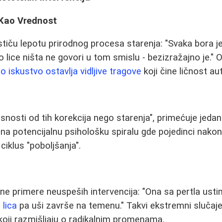
 Kao Vrednost
ističu lepotu prirodnog procesa starenja: "Svaka bora 
 lice ništa ne govori u tom smislu - bezizražajno je." 
o iskustvo ostavlja vidljive tragove
koji čine ličnost a
snosti od tih korekcija nego starenja", primećuje jedan
a potencijalnu psihološku spiralu gde pojedinci nakon 
ciklus "poboljšanja".
jne primere neuspeših intervencija: "Ona sa pertla ust
 lica
pa uši završe na temenu." Takvi ekstremni slučaje
oji razmišljaju o radikalnim promenama.