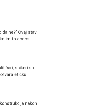
o da ne?" Ovaj stav
ako im to donosi
tičari, spikeri su
 otvara etičku
ekonstrukcija nakon