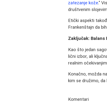
zatezanje kože
." V
društvenim slojevi
Etički aspekti takođ
Frankenštajn da bih 
Zaključak: Balans
Kao što jedan sagovo
lični izbor, ali klj
realnim očekivanjim
Konačno, možda najv
kim se družimo, da l
Komentari