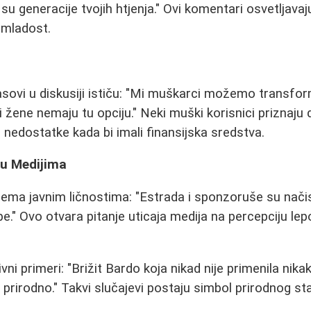
 su generacije tvojih htjenja." Ovi komentari osvetljavaj
 mladost.
asovi u diskusiji ističu: "Mi muškarci možemo transfor
 žene nemaju tu opciju." Neki muški korisnici priznaju d
 nedostatke kada bi imali finansijska sredstva.
 u Medijima
rema javnim ličnostima: "Estrada i sponzoruše su načis
pe." Ovo otvara pitanje uticaja medija na percepciju lepo
vni primeri: "Brižit Bardo koja nikad nije primenila nik
je prirodno." Takvi slučajevi postaju simbol prirodnog st