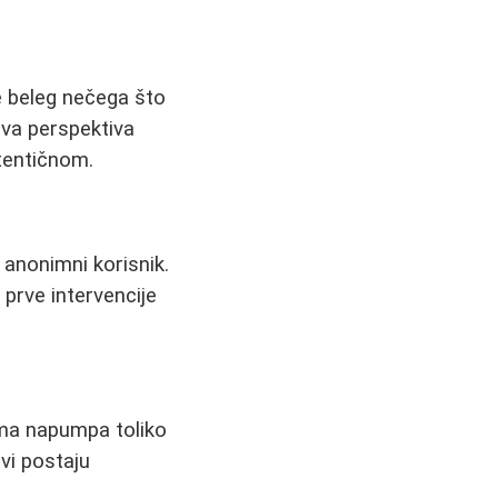
je beleg nečega što
Ova perspektiva
utentičnom.
 anonimni korisnik.
prve intervencije
ima napumpa toliko
vi postaju