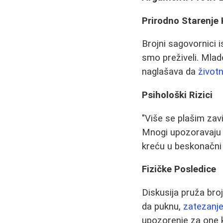
Prirodno Starenje
Brojni sagovornici 
smo preživeli. Mlado
naglašava da
životn
Psihološki Rizici
"Više se plašim zavi
Mnogi upozoravaju n
kreću u beskonačni 
Fizičke Posledice
Diskusija pruža bro
da puknu,
zatezanje
upozorenje za one k