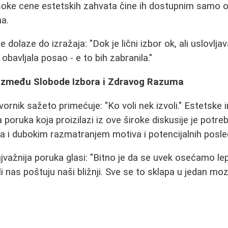
isoke cene estetskih zahvata čine ih dostupnim samo
ma.
e dolaze do izražaja: "Dok je lični izbor ok, ali uslovlj
obavljala posao - e to bih zabranila."
 Između Slobode Izbora i Zdravog Razuma
rnik sažeto primećuje: "Ko voli nek izvoli." Estetske i
učna poruka koja proizilazi iz ove široke diskusije je po
a i dubokim razmatranjem motiva i potencijalnih posle
ažnija poruka glasi: "Bitno je da se uvek osećamo lepo
i nas poštuju naši bližnji. Sve se to sklapa u jedan moz