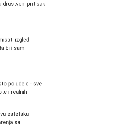
u društveni pritisak
misati izgled
a bi i sami
to poludele - sve
te i realnih
akvu estetsku
arenja sa