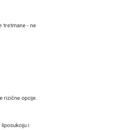
ke tretmane - ne
 rizične opcije.
liposukciju i