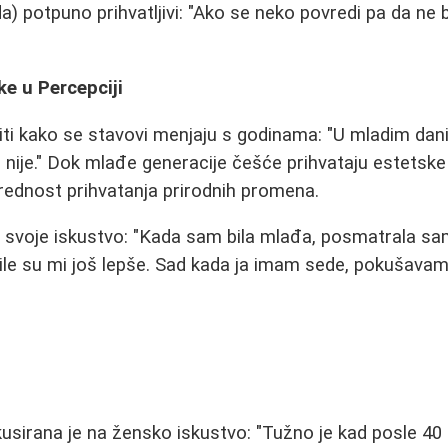
a) potpuno prihvatljivi: "Ako se neko povredi pa da ne 
ke u Percepciji
titi kako se stavovi menjaju s godinama: "U mladim dani
 nije." Dok mlađe generacije češće prihvataju estetske 
vrednost prihvatanja prirodnih promena.
i svoje iskustvo: "Kada sam bila mlađa, posmatrala sa
ile su mi još lepše. Sad kada ja imam sede, pokušava
a
kusirana je na žensko iskustvo: "Tužno je kad posle 40 