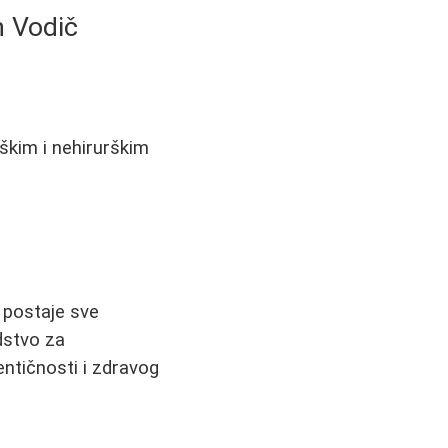
n Vodič
rškim i nehirurškim
postaje sve
dstvo za
ntičnosti i zdravog