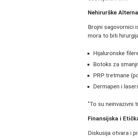
Nehirurške Alterna
Brojni sagovornici i
mora to biti hirurgij
Hijaluronske filer
Botoks za smanji
PRP tretmane (p
Dermapen i lasers
"To su neinvazivni t
Finansijska i Etič
Diskusija otvara i p