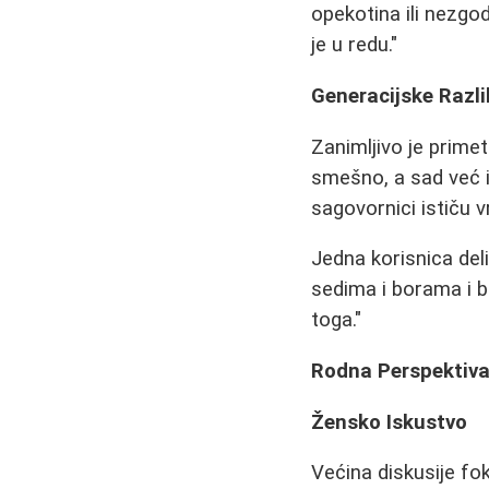
opekotina ili nezgod
je u redu."
Generacijske Razli
Zanimljivo je prime
smešno, a sad već i
sagovornici ističu 
Jedna korisnica del
sedima i borama i b
toga."
Rodna Perspektiv
Žensko Iskustvo
Većina diskusije fo