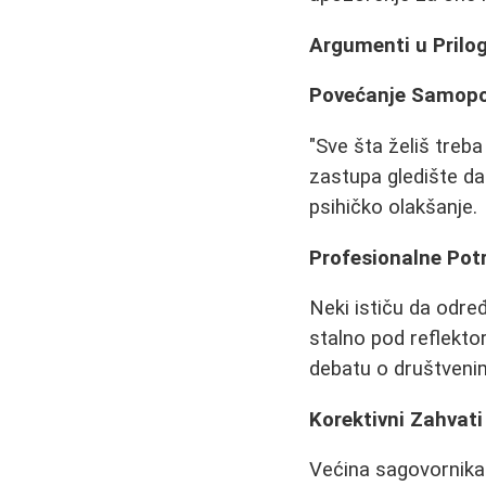
Argumenti u Prilo
Povećanje Samop
"Sve šta želiš treb
zastupa gledište da
psihičko olakšanje.
Profesionalne Pot
Neki ističu da određ
stalno pod reflekto
debatu o društveni
Korektivni Zahvati
Većina sagovornika 