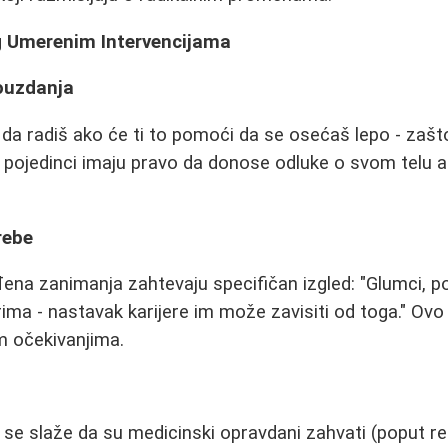
g Umerenim Intervencijama
ouzdanja
a da radiš ako će ti to pomoći da se osećaš lepo - zašt
 pojedinci imaju pravo da donose odluke o svom telu 
rebe
ena zanimanja zahtevaju specifičan izgled: "Glumci, poli
rima - nastavak karijere im može zavisiti od toga." Ovo
m očekivanjima.
se slaže da su medicinski opravdani zahvati (poput r