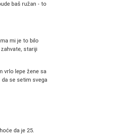
bude baš ružan - to
ma mi je to bilo
zahvate, stariji
m vrlo lepe žene sa
m da se setim svega
hoće da je 25.