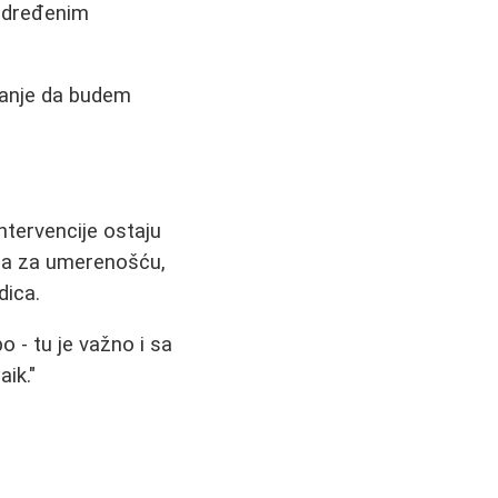
 određenim
avanje da budem
ntervencije ostaju
treba za umerenošću,
dica.
 - tu je važno i sa
aik."