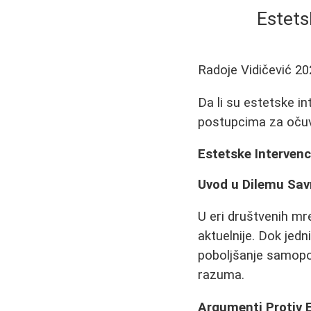
Estets
Radoje Vidičević
20
Da li su estetske in
postupcima za očuva
Estetske Intervenci
Uvod u Dilemu Sa
U eri društvenih mr
aktuelnije. Dok jed
poboljšanje samopou
razuma.
Argumenti Protiv E