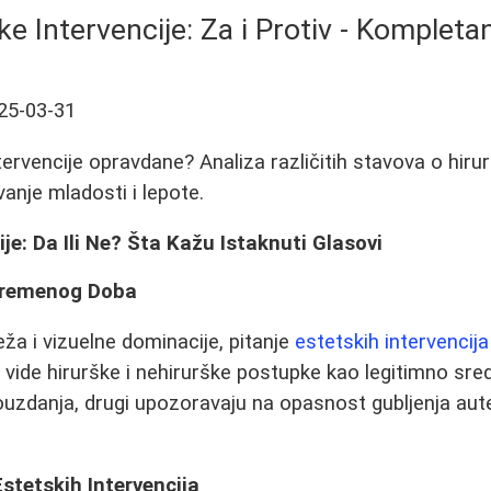
ke Intervencije: Za i Protiv - Kompleta
25-03-31
tervencije opravdane? Analiza različitih stavova o hiru
nje mladosti i lepote.
je: Da Ili Ne? Šta Kažu Istaknuti Glasovi
vremenog Doba
eža i vizuelne dominacije, pitanje
estetskih intervencija
ni vide hirurške i nehirurške postupke kao legitimno sre
zdanja, drugi upozoravaju na opasnost gubljenja aute
stetskih Intervencija