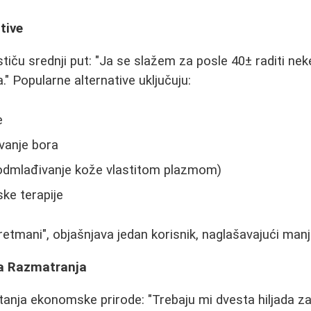
tive
stiču srednji put: "Ja se slažem za posle 40± raditi ne
a." Popularne alternative uključuju:
e
vanje bora
odmlađivanje kože vlastitom plazmom)
ke terapije
retmani", objašnjava jedan korisnik, naglašavajući manje
ka Razmatranja
itanja ekonomske prirode: "Trebaju mi dvesta hiljada za 