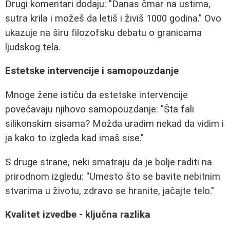
Drugi komentari dodaju: "Danas čmar na ustima,
sutra krila i možeš da letiš i živiš 1000 godina." Ovo
ukazuje na širu filozofsku debatu o granicama
ljudskog tela.
Estetske intervencije i samopouzdanje
Mnoge žene ističu da estetske intervencije
povećavaju njihovo samopouzdanje: "Šta fali
silikonskim sisama? Možda uradim nekad da vidim i
ja kako to izgleda kad imaš sise."
S druge strane, neki smatraju da je bolje raditi na
prirodnom izgledu: "Umesto što se bavite nebitnim
stvarima u životu, zdravo se hranite, jačajte telo."
Kvalitet izvedbe - ključna razlika