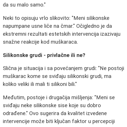
da su malo samo."
Neki to opisuju vrlo slikovito: "Meni silikonske
napumpane usne liče na čmar." Očigledno je da
ekstremni rezultati estetskih intervencija izazivaju
snažne reakcije kod muškaraca.
Silikonske grudi - privlačne ili ne?
Slična je situacija i sa povećanjem grudi: "Ne postoji
muškarac kome se sviđaju silikonski grudi, ma
koliko veliki ili mali ti silikoni bili."
Međutim, postoje i drugačija mišljenja: "Meni se
sviđaju neke silikonske sise koje su dobro
odrađene." Ovo sugerira da kvalitet izvedene
intervencije može biti ključan faktor u percepciji