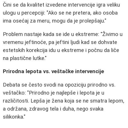
Čini se da kvalitet izvedene intervencije igra veliku
ulogu u percepciji: "Ako se ne pretera, ako osoba
ima osećaj za meru, mogu da je prolepšaju."
Problem nastaje kada se ide u ekstreme: "Živimo u
vremenu jeftinoće, pa jeftini ljudi kad se dohvate
estetskih korekcija idu u ekstreme i počnu da liče
na plastične lutke."
Prirodna lepota vs. veštačke intervencije
Debata se često svodi na opoziciju prirodno vs.
veštačko: "Prirodno je najlepše i lepota je u
različitosti. Lepša je žena koja se ne smatra lepom,
a održana, zdravog tela i duha, nego svaka
silikonka."