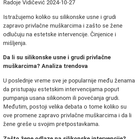
Radoje Vidičević
2024-10-27
Istražujemo koliko su silikonske usne i grudi
zapravo privlačne muškarcima i zašto se žene
odlučuju na estetske intervencije. Činjenice i
mišljenja.
Da li su silikonske usne i grudi privlačne
muškarcima? Analiza trendova
U poslednje vreme sve je popularnije među ženama
da pristupaju estetskim intervencijama poput
pumpanja usana silikonom ili povećanja grudi.
Međutim, postoji velika debata o tome koliko su
ove promene zapravo privlačne muškarcima i da li
žene greše u svojim pretpostavkama.
Zašto žene odlaze na silikonske intervencije?