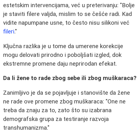
estetskim intervencijama, već u preterivanju: "Bolje
je staviti filere valjda, mislim to se češće radi. Kad
vidite napumpane usne, to često nisu silikoni već
fileri
."
Ključna razlika je u tome da umerene korekcije
mogu delovati prirodno i poboljšati izgled, dok
ekstremne promene daju neprirodan efekat.
Da li žene to rade zbog sebe ili zbog muškaraca?
Zanimljivo je da se pojavljuje i stanovište da žene
ne rade ove promene zbog muškaraca: "One ne
treba da znaju za to, zato što su izabrana
demografska grupa za testiranje razvoja
transhumanizma."