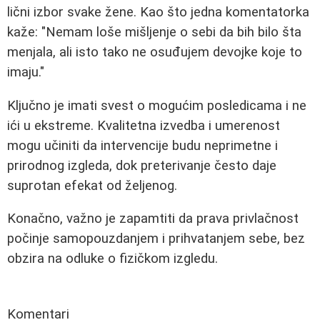
lični izbor svake žene. Kao što jedna komentatorka
kaže: "Nemam loše mišljenje o sebi da bih bilo šta
menjala, ali isto tako ne osuđujem devojke koje to
imaju."
Ključno je imati svest o mogućim posledicama i ne
ići u ekstreme. Kvalitetna izvedba i umerenost
mogu učiniti da intervencije budu neprimetne i
prirodnog izgleda, dok preterivanje često daje
suprotan efekat od željenog.
Konačno, važno je zapamtiti da prava privlačnost
počinje samopouzdanjem i prihvatanjem sebe, bez
obzira na odluke o fizičkom izgledu.
Komentari