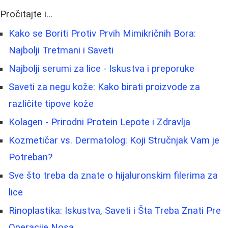
Pročitajte i...
Kako se Boriti Protiv Prvih Mimikričnih Bora:
Najbolji Tretmani i Saveti
Najbolji serumi za lice - Iskustva i preporuke
Saveti za negu kože: Kako birati proizvode za
različite tipove kože
Kolagen - Prirodni Protein Lepote i Zdravlja
Kozmetičar vs. Dermatolog: Koji Stručnjak Vam je
Potreban?
Sve što treba da znate o hijaluronskim filerima za
lice
Rinoplastika: Iskustva, Saveti i Šta Treba Znati Pre
Operacije Nosa