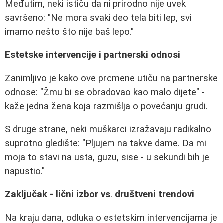
Međutim, neki ističu da ni prirodno nije uvek
savršeno: "Ne mora svaki deo tela biti lep, svi
imamo nešto što nije baš lepo."
Estetske intervencije i partnerski odnosi
Zanimljivo je kako ove promene utiču na partnerske
odnose: "Žmu bi se obradovao kao malo dijete" -
kaže jedna žena koja razmišlja o povećanju grudi.
S druge strane, neki muškarci izražavaju radikalno
suprotno gledište: "Pljujem na takve dame. Da mi
moja to stavi na usta, guzu, sise - u sekundi bih je
napustio."
Zaključak - lični izbor vs. društveni trendovi
Na kraju dana, odluka o estetskim intervencijama je