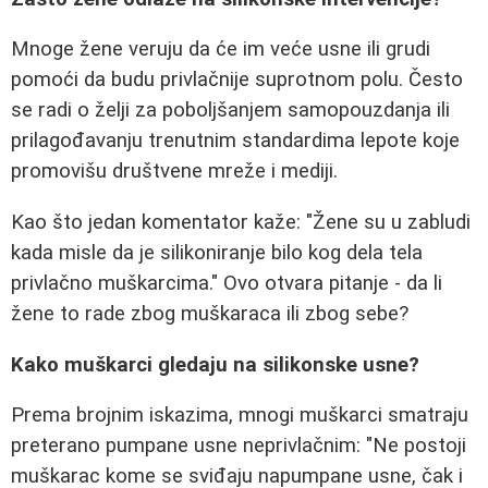
Mnoge žene veruju da će im veće usne ili grudi
pomoći da budu privlačnije suprotnom polu. Često
se radi o želji za poboljšanjem samopouzdanja ili
prilagođavanju trenutnim standardima lepote koje
promovišu društvene mreže i mediji.
Kao što jedan komentator kaže: "Žene su u zabludi
kada misle da je silikoniranje bilo kog dela tela
privlačno muškarcima." Ovo otvara pitanje - da li
žene to rade zbog muškaraca ili zbog sebe?
Kako muškarci gledaju na silikonske usne?
Prema brojnim iskazima, mnogi muškarci smatraju
preterano pumpane usne neprivlačnim: "Ne postoji
muškarac kome se sviđaju napumpane usne, čak i