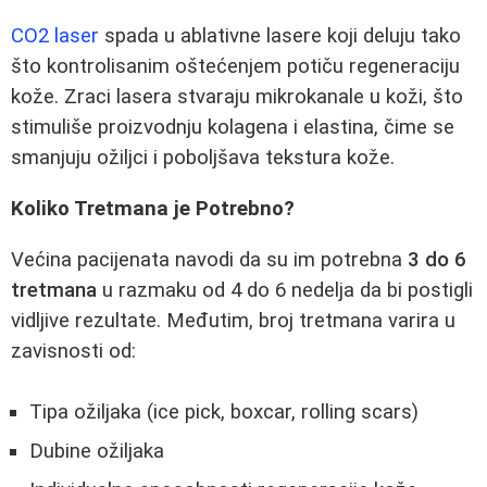
CO2 laser
spada u ablativne lasere koji deluju tako
što kontrolisanim oštećenjem potiču regeneraciju
kože. Zraci lasera stvaraju mikrokanale u koži, što
stimuliše proizvodnju kolagena i elastina, čime se
smanjuju ožiljci i poboljšava tekstura kože.
Koliko Tretmana je Potrebno?
Većina pacijenata navodi da su im potrebna
3 do 6
tretmana
u razmaku od 4 do 6 nedelja da bi postigli
vidljive rezultate. Međutim, broj tretmana varira u
zavisnosti od:
Tipa ožiljaka (ice pick, boxcar, rolling scars)
Dubine ožiljaka