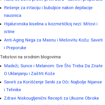
Rešenje za iritaciju i bubuljice nakon depilacije
nausnica
Hijaluronska kiselina u kozmetičkoj nezi: Mitovi i
istine
Anti-Aging Nega za Masnu i Mešovitu Kožu: Saveti
i Preporuke
Tekstovi na srodnim blogovima
Madeži, Sunce i Melanom: Sve Što Treba Da Znate
O Uklanjanju i Zaštiti Kože
Saveti za Korišćenje Senki za Oči: Najbolje Nijanse
i Tehnike
Zdravi Niskougljenični Recepti za Ukusne Obroke