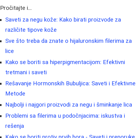
Pročitajte i...
Saveti za negu kože: Kako birati proizvode za
različite tipove kože
Sve što treba da znate o hijaluronskim filerima za
lice
Kako se boriti sa hiperpigmentacijom: Efektivni
tretmani i saveti
Rešavanje Hormonskih Bubuljica: Saveti i Efektivne
Metode
Najbolji i najgori proizvodi za negu i šminkanje lica
Problemi sa filerima u podočnjacima: iskustva i
rešenja
Kako se boriti protiv prvih bora - Saveti i preporuke