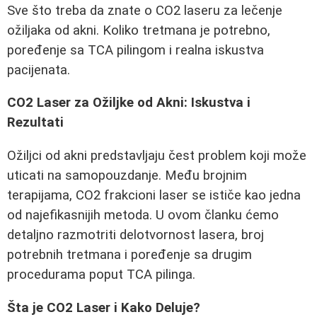
Sve što treba da znate o CO2 laseru za lečenje
ožiljaka od akni. Koliko tretmana je potrebno,
poređenje sa TCA pilingom i realna iskustva
pacijenata.
CO2 Laser za Ožiljke od Akni: Iskustva i
Rezultati
Ožiljci od akni predstavljaju čest problem koji može
uticati na samopouzdanje. Među brojnim
terapijama, CO2 frakcioni laser se ističe kao jedna
od najefikasnijih metoda. U ovom članku ćemo
detaljno razmotriti delotvornost lasera, broj
potrebnih tretmana i poređenje sa drugim
procedurama poput TCA pilinga.
Šta je CO2 Laser i Kako Deluje?