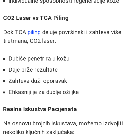
Individualne sposobnosti regeneracije kože
CO2 Laser vs TCA Piling
Dok TCA
piling
deluje površinski i zahteva više
tretmana, CO2 laser:
Dubiše penetrira u kožu
Daje brže rezultate
Zahteva duži oporavak
Efikasniji je za dublje ožiljke
Realna Iskustva Pacijenata
Na osnovu brojnih iskustava, možemo izdvojiti
nekoliko ključnih zaključaka: