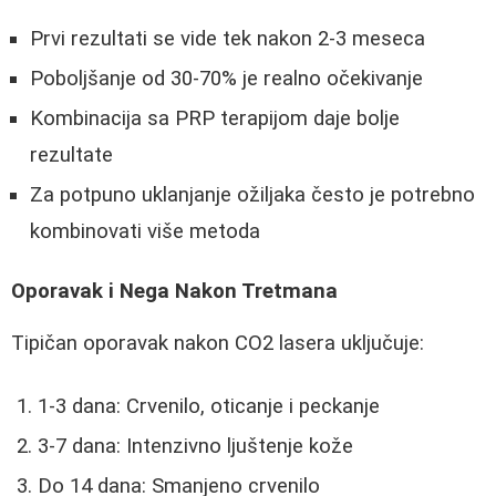
Prvi rezultati se vide tek nakon 2-3 meseca
Poboljšanje od 30-70% je realno očekivanje
Kombinacija sa PRP terapijom daje bolje
rezultate
Za potpuno uklanjanje ožiljaka često je potrebno
kombinovati više metoda
Oporavak i Nega Nakon Tretmana
Tipičan oporavak nakon CO2 lasera uključuje:
1-3 dana: Crvenilo, oticanje i peckanje
3-7 dana: Intenzivno ljuštenje kože
Do 14 dana: Smanjeno crvenilo