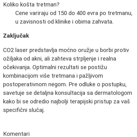
Koliko košta tretman?
Cene variraju od 150 do 400 evra po tretmanu,
u zavisnosti od klinike i obima zahvata.
Zaključak
CO2 laser predstavlja moćno oružje u borbi protiv
ožiljaka od akni, ali zahteva strpljenje i realna
očekivanja. Optimalni rezultati se postižu
kombinacijom više tretmana i pažljivom
postoperativnom negom. Pre odluke o postupku,
savetuje se detaljna konsultacija sa dermatologom
kako bi se odredio najbolji terapijski pristup za vaš
specifični slučaj.
Komentari