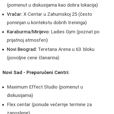
(pomenut u diskusijama kao dobra lokacija)
Vračar:
X-Centar u Zahumskoj 25 (često
pominjan u kontekstu dobrih treninga)
Karaburma/Mirijevo:
Ladies Gym (poznat po
prijatnoj atmosferi)
Novi Beograd:
Teretana Arena u 63. bloku
(povoljne cene članarina)
Novi Sad - Preporučeni Centri:
Maximum Effect Studio (pomenut u
diskusijama)
Flex centar (ponude večernje termine za
zaposlene)