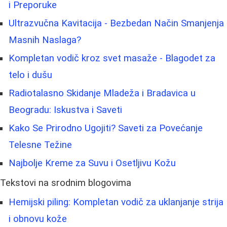
i Preporuke
Ultrazvučna Kavitacija - Bezbedan Način Smanjenja
Masnih Naslaga?
Kompletan vodič kroz svet masaže - Blagodet za
telo i dušu
Radiotalasno Skidanje Mladeža i Bradavica u
Beogradu: Iskustva i Saveti
Kako Se Prirodno Ugojiti? Saveti za Povećanje
Telesne Težine
Najbolje Kreme za Suvu i Osetljivu Kožu
Tekstovi na srodnim blogovima
Hemijski piling: Kompletan vodič za uklanjanje strija
i obnovu kože