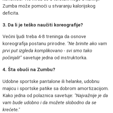
Zumba može pomoći u stvaranju kalorijskog
deficita.
3. Da li je teško naučiti koreografije?
Većini ljudi treba 4-8 treninga da osnove
koreografija postanu prirodne.
"Ne brinite ako vam
prvi put izgleda komplikovano - svi smo tako
počinjali!"
savetuje jedna od instruktorka.
4. Šta obući na Zumbu?
Udobne sportske pantalone ili helanke, udobnu
majicu i sportske patike sa dobrom amortizacijom.
Kako jedna od polaznica savetuje:
"Najvažnije je da
vam bude udobno i da možete slobodno da se
krećete."