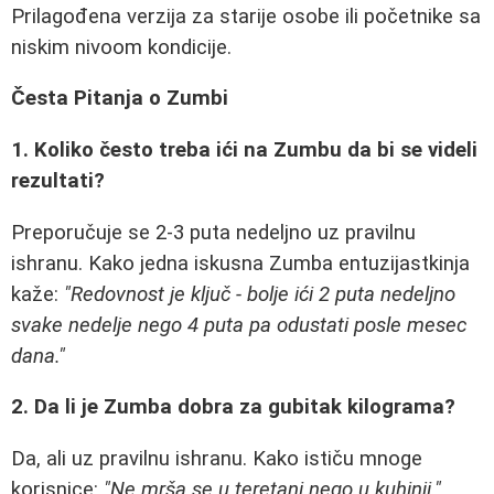
Prilagođena verzija za starije osobe ili početnike sa
niskim nivoom kondicije.
Česta Pitanja o Zumbi
1. Koliko često treba ići na Zumbu da bi se videli
rezultati?
Preporučuje se 2-3 puta nedeljno uz pravilnu
ishranu. Kako jedna iskusna Zumba entuzijastkinja
kaže:
"Redovnost je ključ - bolje ići 2 puta nedeljno
svake nedelje nego 4 puta pa odustati posle mesec
dana."
2. Da li je Zumba dobra za gubitak kilograma?
Da, ali uz pravilnu ishranu. Kako ističu mnoge
korisnice:
"Ne mrša se u teretani nego u kuhinji."