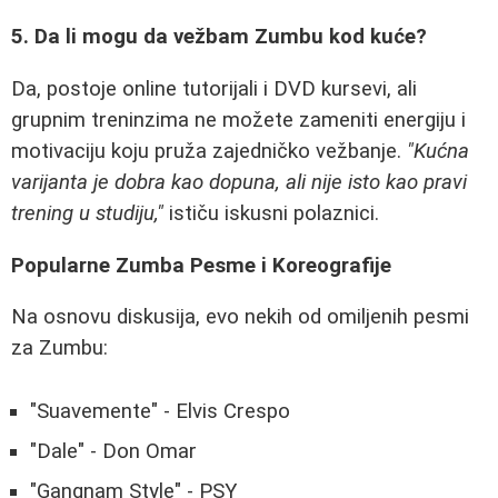
5. Da li mogu da vežbam Zumbu kod kuće?
Da, postoje online tutorijali i DVD kursevi, ali
grupnim treninzima ne možete zameniti energiju i
motivaciju koju pruža zajedničko vežbanje.
"Kućna
varijanta je dobra kao dopuna, ali nije isto kao pravi
trening u studiju,"
ističu iskusni polaznici.
Popularne Zumba Pesme i Koreografije
Na osnovu diskusija, evo nekih od omiljenih pesmi
za Zumbu:
"Suavemente" - Elvis Crespo
"Dale" - Don Omar
"Gangnam Style" - PSY