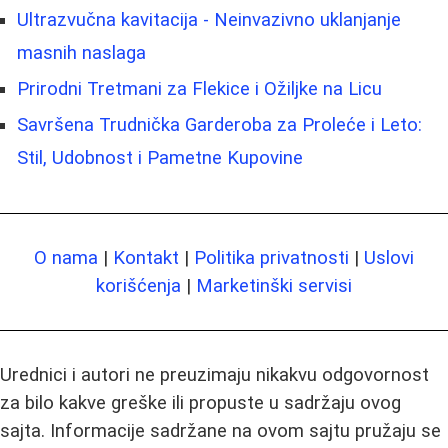
Ultrazvučna kavitacija - Neinvazivno uklanjanje
masnih naslaga
Prirodni Tretmani za Flekice i Ožiljke na Licu
Savršena Trudnička Garderoba za Proleće i Leto:
Stil, Udobnost i Pametne Kupovine
O nama
|
Kontakt
|
Politika privatnosti
|
Uslovi
korišćenja
|
Marketinški servisi
Urednici i autori ne preuzimaju nikakvu odgovornost
za bilo kakve greške ili propuste u sadržaju ovog
sajta. Informacije sadržane na ovom sajtu pružaju se