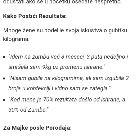
odustati ako se u početku osećate nespretno.
Kako Postići Rezultate:
Mnoge žene su podelile svoja iskustva o gubitku
kilograma:
"Idem na zumbu već 8 meseci, 3 puta nedeljno i
smršala sam 9kg uz promenu ishrane."
"Nisam gubila na kilogramima, ali sam izgubila 2
broja u konfekciji i vidno sam se zategla."
"Kod mene je 70% rezultata došlo od ishrane, a
30% od Zumbe."
Za Majke posle Porodaja: