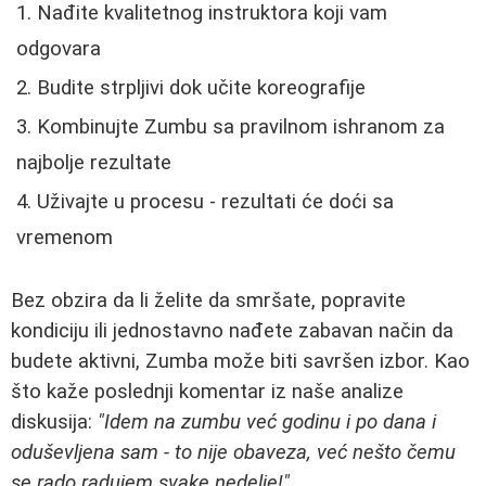
Nađite kvalitetnog instruktora koji vam
odgovara
Budite strpljivi dok učite koreografije
Kombinujte Zumbu sa pravilnom ishranom za
najbolje rezultate
Uživajte u procesu - rezultati će doći sa
vremenom
Bez obzira da li želite da smršate, popravite
kondiciju ili jednostavno nađete zabavan način da
budete aktivni, Zumba može biti savršen izbor. Kao
što kaže poslednji komentar iz naše analize
diskusija:
"Idem na zumbu već godinu i po dana i
oduševljena sam - to nije obaveza, već nešto čemu
se rado radujem svake nedelje!"