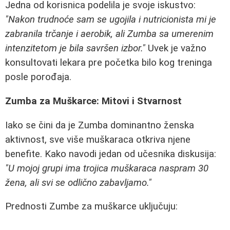
Jedna od korisnica podelila je svoje iskustvo:
"Nakon trudnoće sam se ugojila i nutricionista mi je
zabranila trčanje i aerobik, ali Zumba sa umerenim
intenzitetom je bila savršen izbor."
Uvek je važno
konsultovati lekara pre početka bilo kog treninga
posle porođaja.
Zumba za Muškarce: Mitovi i Stvarnost
Iako se čini da je Zumba dominantno ženska
aktivnost, sve više muškaraca otkriva njene
benefite. Kako navodi jedan od učesnika diskusija:
"U mojoj grupi ima trojica muškaraca naspram 30
žena, ali svi se odlično zabavljamo."
Prednosti Zumbe za muškarce uključuju: