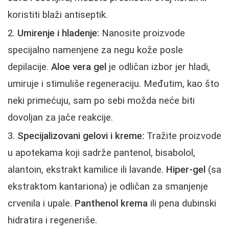
koristiti blaži antiseptik.
Umirenje i hladenje:
Nanosite proizvode
specijalno namenjene za negu kože posle
depilacije.
Aloe vera gel
je odličan izbor jer hladi,
umiruje i stimuliše regeneraciju. Međutim, kao što
neki primećuju, sam po sebi možda neće biti
dovoljan za jače reakcije.
Specijalizovani gelovi i kreme:
Tražite proizvode
u apotekama koji sadrže pantenol, bisabolol,
alantoin, ekstrakt kamilice ili lavande.
Hiper-gel
(sa
ekstraktom kantariona) je odličan za smanjenje
crvenila i upale.
Panthenol krema
ili pena dubinski
hidratira i regeneriše.