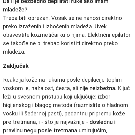
Da li je bezbedno depilirati ruke ako imam
mladeže?
Treba biti oprezan. Vosak se ne nanosi direktno
preko izraženih i izbočenih mladeža. Uvek
obavestite kozmetičarku o njima. Električni epilator
se takođe ne bi trebao koristiti direktno preko
mladeža.
Zaključak
Reakcija kože na rukama posle depilacije toplim
voskom je, nažalost, česta, ali
nije neizbežna
. Ključ
leži u svesnom pristupu koji uključuje: izbor
higijenskog i blagog metoda (razmislite o hladnom
vosku ili šećernoj pasti), pedantnu pripremu kože
pre tretmana, i - što je najvažnije -
doslednu i
pravilnu negu posle tretmana
umirujućim,