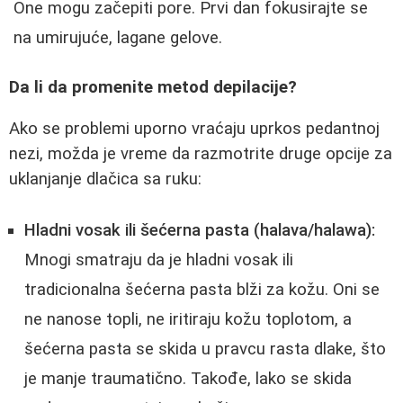
One mogu začepiti pore. Prvi dan fokusirajte se
na umirujuće, lagane gelove.
Da li da promenite metod depilacije?
Ako se problemi uporno vraćaju uprkos pedantnoj
nezi, možda je vreme da razmotrite druge opcije za
uklanjanje dlačica sa ruku:
Hladni vosak ili šećerna pasta (halava/halawa):
Mnogi smatraju da je hladni vosak ili
tradicionalna šećerna pasta blži za kožu. Oni se
ne nanose topli, ne iritiraju kožu toplotom, a
šećerna pasta se skida u pravcu rasta dlake, što
je manje traumatično. Takođe, lako se skida