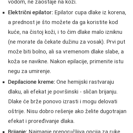
vodom, ne zaostaje na koži.
Električni epilator:
Epilator cupa dlake iz korena,
a prednost je što možete da ga koristite kod
kuće, na čistoj koži, i to čim dlake malo izniknu
(ne morate da čekate dužinu za vosak). Prvi put
može biti bolno, ali sa vremenom dlake slabe, a
koža se navikne. Nakon epilacije, primenite istu
negu za umirenje.
Depilacione kreme:
One hemijski rastvaraju
dlaku, ali efekat je površinski - sličan brijanju.
Dlake će brže ponovo izrasti i mogu delovati
oštrije. Nisu dobro rešenje ako želite dugotrajan
efekat i proređivanje dlaka.
Brijanje:
Najmanje preporučljiva opcija za ruke.