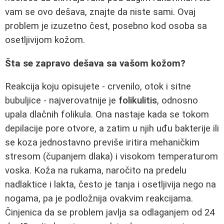
vam se ovo dešava, znajte da niste sami. Ovaj
problem je izuzetno čest, posebno kod osoba sa
osetljivijom kožom.
Šta se zapravo dešava sa vašom kožom?
Reakcija koju opisujete - crvenilo, otok i sitne
bubuljice - najverovatnije je
folikulitis
, odnosno
upala dlаčnih folikula. Ona nastaje kada se tokom
depilacije pore otvore, a zatim u njih uđu bakterije ili
se koza jednostavno previše iritira mehaničkim
stresom (čupanjem dlaka) i visokom temperaturom
voska. Koža na rukama, naročito na predelu
nadlaktice i lakta, često je tanja i osetljivija nego na
nogama, pa je podložnija ovakvim reakcijama.
Činjenica da se problem javlja sa odlaganjem od 24