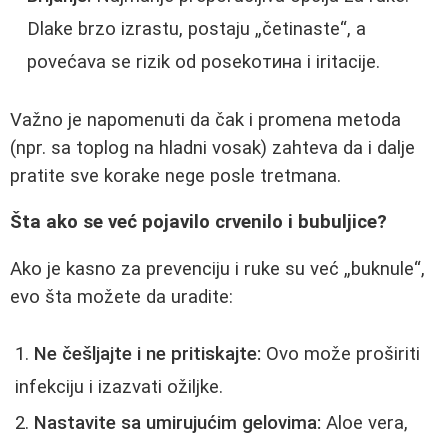
Dlake brzo izrastu, postaju „četinaste“, a
povećava se rizik od posekoтина i iritacije.
Važno je napomenuti da čak i promena metoda
(npr. sa toplog na hladni vosak) zahteva da i dalje
pratite sve korake nege posle tretmana.
Šta ako se već pojavilo crvenilo i bubuljice?
Ako je kasno za prevenciju i ruke su već „buknule“,
evo šta možete da uradite:
Ne češljajte i ne pritiskajte:
Ovo može proširiti
infekciju i izazvati ožiljke.
Nastavite sa umirujućim gelovima:
Aloe vera,