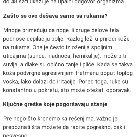
do 48 sati ukazuje na upalni odgovor organizma.
Zašto se ovo dešava samo sa rukama?
Mnoge primećuju da noge ili druge delove tela
podnose depilaciju bolje. Razlog leži u prirodi kože
na rukama. Ona je često izloženija spoljnim
uticajima (sunce, hladnoća, hemikalije), može biti
suvlja, a dlake su obično tanje i pliće. Kada se takva
koža podvrgne agresivnijem tretmanu poput toplog
voska, lako dolazi do iritacije. Pored toga, ruke su
konstantno u pokretu, što može otežati oporavak.
Ključne greške koje pogoršavaju stanje
Pre nego što krenemo ka rešenjima, važno je
prepoznati šta možete da radite pogrešno, čak i
nesvesno: