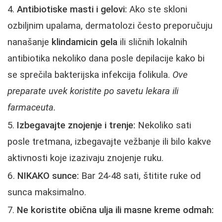
Antibiotiske masti i gelovi:
Ako ste skloni
ozbiljnim upalama, dermatolozi često preporučuju
nanašanje
klindamicin gela
ili sličnih lokalnih
antibiotika nekoliko dana posle depilacije kako bi
se sprečila bakterijska infekcija folikula.
Ove
preparate uvek koristite po savetu lekara ili
farmaceuta.
Izbegavajte znojenje i trenje:
Nekoliko sati
posle tretmana, izbegavajte vežbanje ili bilo kakve
aktivnosti koje izazivaju znojenje ruku.
NIKAKO sunce:
Bar 24-48 sati, štitite ruke od
sunca maksimalno.
Ne koristite obična ulja ili masne kreme odmah: