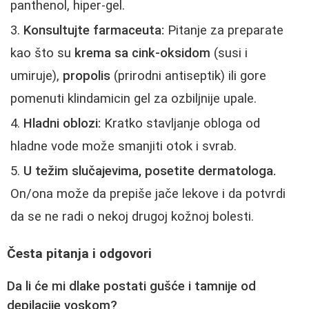
panthenol, hiper-gel.
Konsultujte farmaceuta:
Pitanje za preparate
kao što su
krema sa cink-oksidom
(susi i
umiruje),
propolis
(prirodni antiseptik) ili gore
pomenuti klindamicin gel za ozbiljnije upale.
Hladni oblozi:
Kratko stavljanje obloga od
hladne vode može smanjiti otok i svrab.
U težim slučajevima, posetite dermatologa.
On/ona može da prepiše jače lekove i da potvrdi
da se ne radi o nekoj drugoj kožnoj bolesti.
Česta pitanja i odgovori
Da li će mi dlake postati gušće i tamnije od
depilacije voskom?