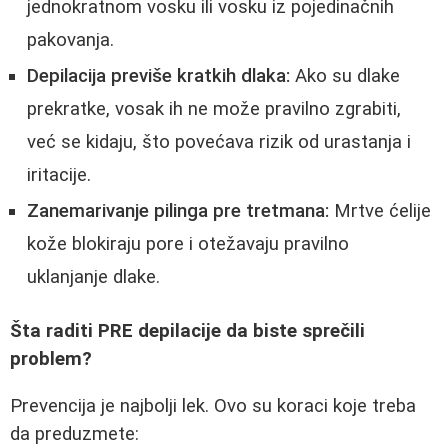
jednokratnom vosku ili vosku iz pojedinačnih
pakovanja.
Depilacija previše kratkih dlaka:
Ako su dlake
prekratke, vosak ih ne može pravilno zgrabiti,
već se kidaju, što povećava rizik od urastanja i
iritacije.
Zanemarivanje pilinga pre tretmana:
Mrtve ćelije
kože blokiraju pore i otežavaju pravilno
uklanjanje dlake.
Šta raditi PRE depilacije da biste sprečili
problem?
Prevencija je najbolji lek. Ovo su koraci koje treba
da preduzmete: