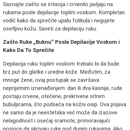
Saznajte zašto se iritacija i crvenilo javljaju na
rukama posle depilacije toplim voskom. Kompletan
vodič kako da sprečite upalu folikula i negujete
osetljivu kožu. Saveti za depilaciju ruku.
Zašto Ruke „Buknu“ Posle Depilacije Voskom i
Kako Da To Sprečite
Depilacija ruku toplim voskom trebalo bi da bude
brz put do glatke i uredne kože. Međutim, za
mnoge žene, ovaj postupak se završava
neprijatnim iznenađenjem: dan ili dva kasnije, rude
postaju crvene, otečene, prekrivene sitnim
bubuljicama, što podseća na kožni osip. Ova pojava
ne samo da je neestetska već može da izazove
nelagodnost i osećaj sramote, primoravajući
nosioce da skrivaju ruke pod dugim rukavima. Ako