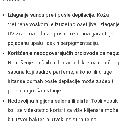
Izlaganje suncu pre i posle depilacije:
Koža
tretirana voskom je izuzetno osetljiva. Izlaganje
UV zracima odmah posle tretmana garantuje
pojačanu upalu i čak hiperpigmentaciju.
Korišćenje neodgovarajućih proizvoda za negu:
Nanošenje običnih hidratantnih krema ili tečnog
sapuna koji sadrže parfeme, alkohol ili druge
iritanse odmah posle depilacije može začepiti
pore i pogoršati stanje.
Nedovoljna higijena salona ili alata:
Topli vosak
koji se višekratno koristi za više klijenata može
biti izvor bakterija. Uvek insistirajte na