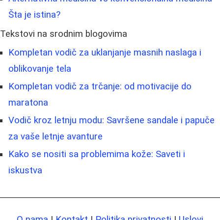
Šta je istina?
Tekstovi na srodnim blogovima
Kompletan vodič za uklanjanje masnih naslaga i
oblikovanje tela
Kompletan vodič za trčanje: od motivacije do
maratona
Vodič kroz letnju modu: Savršene sandale i papuče
za vaše letnje avanture
Kako se nositi sa problemima kože: Saveti i
iskustva
O nama
|
Kontakt
|
Politika privatnosti
|
Uslovi