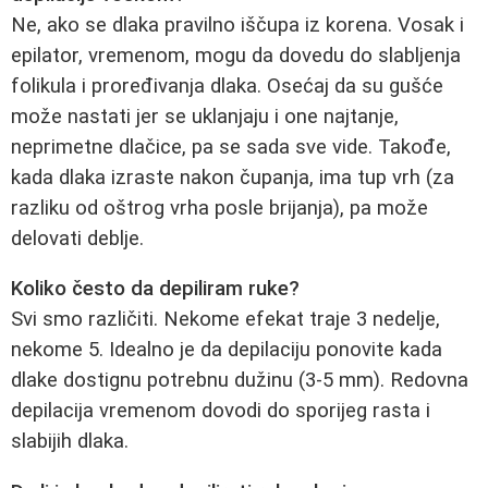
Ne, ako se dlaka pravilno iščupa iz korena. Vosak i
epilator, vremenom, mogu da dovedu do slabljenja
folikula i proređivanja dlaka. Osećaj da su gušće
može nastati jer se uklanjaju i one najtanje,
neprimetne dlačice, pa se sada sve vide. Takođe,
kada dlaka izraste nakon čupanja, ima tup vrh (za
razliku od oštrog vrha posle brijanja), pa može
delovati deblje.
Koliko često da depiliram ruke?
Svi smo različiti. Nekome efekat traje 3 nedelje,
nekome 5. Idealno je da depilaciju ponovite kada
dlake dostignu potrebnu dužinu (3-5 mm). Redovna
depilacija vremenom dovodi do sporijeg rasta i
slabijih dlaka.