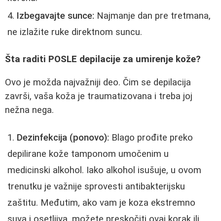
Izbegavajte sunce:
Najmanje dan pre tretmana,
ne izlažite ruke direktnom suncu.
Šta raditi POSLE depilacije za umirenje kože?
Ovo je možda najvažniji deo. Čim se depilacija
završi, vaša koža je traumatizovana i treba joj
nežna nega.
Dezinfekcija (ponovo):
Blago prođite preko
depilirane kože tamponom umočenim u
medicinski alkohol. Iako alkohol isušuje, u ovom
trenutku je važnije sprovesti antibakterijsku
zaštitu. Međutim, ako vam je koza ekstremno
suva i osetljiva, možete preskočiti ovaj korak ili