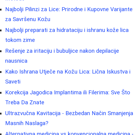
Najbolji Pilinzi za Lice: Prirodne i Kupovne Varijante
za Savršenu Kožu
Najbolji preparati za hidrataciju i ishranu kože lica
tokom zime
Rešenje za iritaciju i bubuljice nakon depilacije
nausnica
Kako Ishrana Utječe na Kožu Lica: Lična Iskustva i
Saveti
Korekcija Jagodica Implantima ili Filerima: Sve Što
Treba Da Znate
Ultrazvučna Kavitacija - Bezbedan Način Smanjenja
Masnih Naslaga?
Alternativna medicina vs konvencionalna medicina -