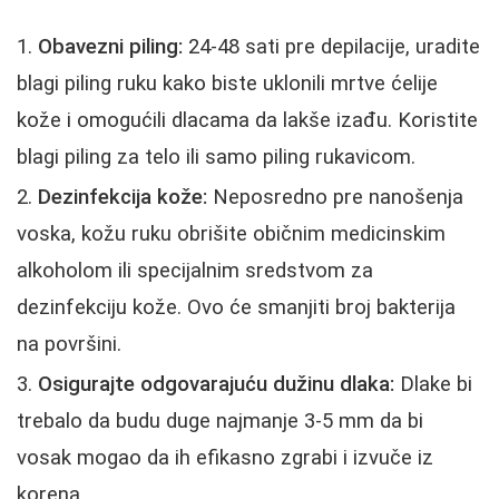
Obavezni piling:
24-48 sati pre depilacije, uradite
blagi piling ruku kako biste uklonili mrtve ćelije
kože i omogućili dlacama da lakše izađu. Koristite
blagi piling za telo ili samo piling rukavicom.
Dezinfekcija kože:
Neposredno pre nanošenja
voska, kožu ruku obrišite običnim medicinskim
alkoholom ili specijalnim sredstvom za
dezinfekciju kože. Ovo će smanjiti broj bakterija
na površini.
Osigurajte odgovarajuću dužinu dlaka:
Dlake bi
trebalo da budu duge najmanje 3-5 mm da bi
vosak mogao da ih efikasno zgrabi i izvuče iz
korena.