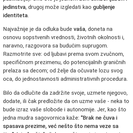
jedinstva
, drugoj može izgledati kao
gubljenje
identiteta
.
Najvažnije je da odluka bude
vaša
, doneta na
osnovu sopstvenih vrednosti, životnih okolnosti i,
naravno, razgovora sa budućim suprugom.
Razmotrite sve: od ljubavi prema svom zvučnom,
specifičnom prezimenu, do potencijalnih graničnih
prelaza sa decom; od želje da očuvate lozu svog
oca, do jednostavnosti administrativnih procedura.
Bilo da odlučite da zadržite svoje, uzmete njegovo,
dodate, ili čak predložite da on uzme vaše - neka to
bude izraz vaše slobode i autonomije. Jer, kao što
jedna mudra sagovornica kaže:
"Brak ne čuva i
spasava prezime, već nešto što nema veze sa