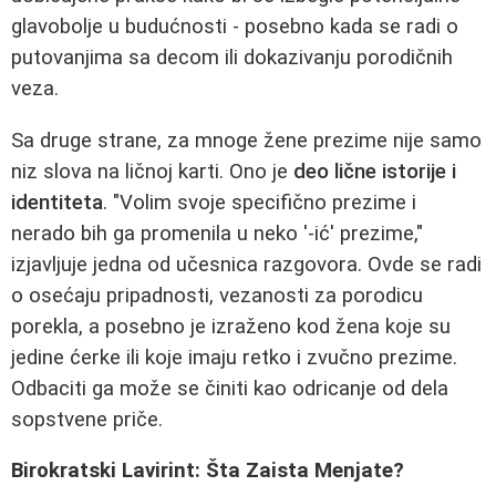
glavobolje u budućnosti - posebno kada se radi o
putovanjima sa decom ili dokazivanju porodičnih
veza.
Sa druge strane, za mnoge žene prezime nije samo
niz slova na ličnoj karti. Ono je
deo lične istorije i
identiteta
. "Volim svoje specifično prezime i
nerado bih ga promenila u neko '-ić' prezime,"
izjavljuje jedna od učesnica razgovora. Ovde se radi
o osećaju pripadnosti, vezanosti za porodicu
porekla, a posebno je izraženo kod žena koje su
jedine ćerke ili koje imaju retko i zvučno prezime.
Odbaciti ga može se činiti kao odricanje od dela
sopstvene priče.
Birokratski Lavirint: Šta Zaista Menjate?