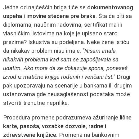
Jedna od najčešćih briga tiče se
dokumentovanog
uspeha i imovine stečene pre braka
. Šta će biti sa
diplomama, naučnim radovima, sertifikatima ili
vlasničkim listovima na koje je upisano staro
prezime? Iskustva su podeljena. Neke žene ističu
da nikakav problem nisu imale:
"Nisam imala
nikakvih problema kad sam se zapošljavala sa
udatim. Ako mora da se dokazuje spona, poneseš
izvod iz matične knjige rođenih i venčani list."
Drugi
pak upozoravaju na scenarije u bankama ili drugim
ustanovama gde neusaglašenost podataka može
stvoriti trenutne neprilike.
Procedura promene podrazumeva ažuriranje
lične
karte, pasoša, vozačke dozvole, radne i
zdravstvene knjižice
. Promena na bankovnim