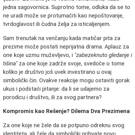
jedna sagovornica. Suprotno tome, odluka da se to
ne uradi može se protumačiti kao nepoštovanje,
tvrdoglavost ili čudna želja za isticaljenjem.
Sam trenutak na venčanju kada matičar pita za
prezime može postati neprijatna drama. Aplauz za
one koje uzmu muževljevo, i
"zabezeknuto gledanje i
tišina"
za one koje zadrže svoje, svedoče o tome
koliko je društvo još uvek investirano u ovaj
simbolički čin. Ovakve reakcije mogu ostaviti gorak
ukus i podstaći pitanje: da li se udajemo za
porodicu i društvo, ili za svog partnera?
Kompromis kao Rešenje? Dilema Dva Prezimena
Za one koje ne žele da se potpuno odreknu svog
identiteta, ali žele da simbolički prihvate novu