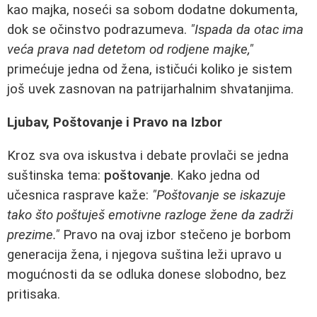
kao majka, noseći sa sobom dodatne dokumenta,
dok se očinstvo podrazumeva.
"Ispada da otac ima
veća prava nad detetom od rodjene majke,"
primećuje jedna od žena, ističući koliko je sistem
još uvek zasnovan na patrijarhalnim shvatanjima.
Ljubav, Poštovanje i Pravo na Izbor
Kroz sva ova iskustva i debate provlači se jedna
suštinska tema:
poštovanje
. Kako jedna od
učesnica rasprave kaže:
"Poštovanje se iskazuje
tako što poštuješ emotivne razloge žene da zadrži
prezime."
Pravo na ovaj izbor stečeno je borbom
generacija žena, i njegova suština leži upravo u
mogućnosti da se odluka donese slobodno, bez
pritisaka.