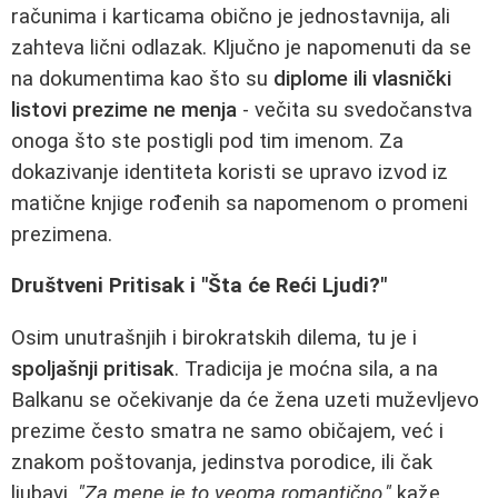
računima i karticama obično je jednostavnija, ali
zahteva lični odlazak. Ključno je napomenuti da se
na dokumentima kao što su
diplome ili vlasnički
listovi prezime ne menja
- večita su svedočanstva
onoga što ste postigli pod tim imenom. Za
dokazivanje identiteta koristi se upravo izvod iz
matične knjige rođenih sa napomenom o promeni
prezimena.
Društveni Pritisak i "Šta će Reći Ljudi?"
Osim unutrašnjih i birokratskih dilema, tu je i
spoljašnji pritisak
. Tradicija je moćna sila, a na
Balkanu se očekivanje da će žena uzeti muževljevo
prezime često smatra ne samo običajem, već i
znakom poštovanja, jedinstva porodice, ili čak
ljubavi.
"Za mene je to veoma romantično,"
kaže