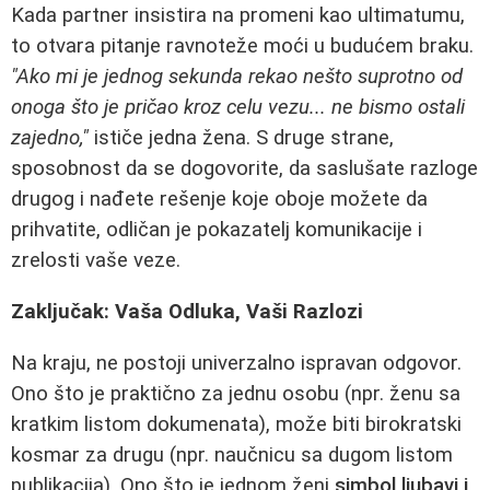
Kada partner insistira na promeni kao ultimatumu,
to otvara pitanje ravnoteže moći u budućem braku.
"Ako mi je jednog sekunda rekao nešto suprotno od
onoga što je pričao kroz celu vezu... ne bismo ostali
zajedno,"
ističe jedna žena. S druge strane,
sposobnost da se dogovorite, da saslušate razloge
drugog i nađete rešenje koje oboje možete da
prihvatite, odličan je pokazatelj komunikacije i
zrelosti vaše veze.
Zaključak: Vaša Odluka, Vaši Razlozi
Na kraju, ne postoji univerzalno ispravan odgovor.
Ono što je praktično za jednu osobu (npr. ženu sa
kratkim listom dokumenata), može biti birokratski
kosmar za drugu (npr. naučnicu sa dugom listom
publikacija). Ono što je jednom ženi
simbol ljubavi i