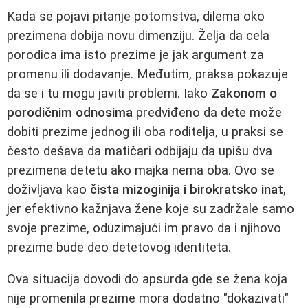
Kada se pojavi pitanje potomstva, dilema oko
prezimena dobija novu dimenziju. Želja da cela
porodica ima isto prezime je jak argument za
promenu ili dodavanje. Međutim, praksa pokazuje
da se i tu mogu javiti problemi. Iako
Zakonom o
porodičnim odnosima
predviđeno da dete može
dobiti prezime jednog ili oba roditelja, u praksi se
često dešava da matičari odbijaju da upišu dva
prezimena detetu ako majka nema oba. Ovo se
doživljava kao
čista mizoginija i birokratsko inat
,
jer efektivno kažnjava žene koje su zadržale samo
svoje prezime, oduzimajući im pravo da i njihovo
prezime bude deo detetovog identiteta.
Ova situacija dovodi do apsurda gde se žena koja
nije promenila prezime mora dodatno "dokazivati"