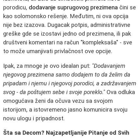
porodicu,
dodavanje suprugovog prezimena
čini se
kao solomonsko rešenje. Međutim, ni ova opcija
nije bez izazova. Dugacak potpis, administrativne
greške gde se izostavi jedno od prezimena, ili pak
društveni komentari na račun "kompleksaša" - sve
to može umanjivati privlačnost ove opcije.
Ipak, za mnoge je ovo idealan put:
"Dodavanjem
njegovog prezimena samo dodajem to da želim da
pripadam i njemu i njegovoj porodici, a zadržavanjem
svog - da poštujem sebe i svoje poreklo."
Ova odluka
omogućava ženi da očuva vezu sa svojom
istorijom, a istovremeno jasno komunicira svoju
novu ulogu i pripadnost.
Šta sa Decom? Najzapetljanije Pitanje od Svih