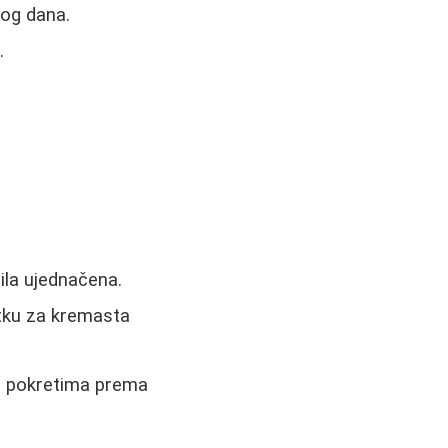
og dana.
.
ila ujednačena.
etku za kremasta
u pokretima prema