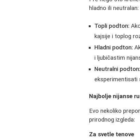
hladno ili neutralan:
Topli podton:
Ako 
kajsije i toplog r
Hladni podton:
Ak
i ljubičastim nija
Neutralni podton
eksperimentisati 
Najbolje nijanse r
Evo nekoliko prepor
prirodnog izgleda:
Za svetle tenove