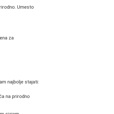
prirodno. Umesto
šena za
m najbolje stajati:
ća na prirodno
im sjajem.