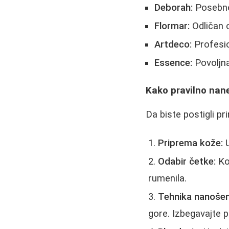
Deborah:
Posebno 
Flormar:
Odličan o
Artdeco:
Profesio
Essence:
Povoljna
Kako pravilno nane
Da biste postigli pr
Priprema kože:
U
Odabir četke:
Kor
rumenila.
Tehnika nanošen
gore. Izbegavajte p