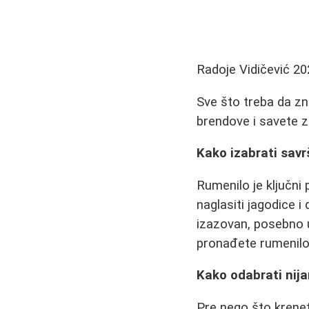
Radoje Vidičević
20
Sve što treba da zn
brendove i savete za
Kako izabrati savr
Rumenilo je ključni 
naglasiti jagodice i
izazovan, posebno u
pronađete rumenilo 
Kako odabrati nij
Pre nego što krenet