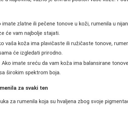
imate zlatne ili pečene tonove u koži, rumenila u nij
oze će vam najbolje stajati.
o vaša koža ima plavičaste ili ružičaste tonove, rumen
nsama će izgledati prirodno.
:
Ako imate sreću da vam koža ima balansirane tonov
sa širokim spektrom boja.
umenila za svaki ten
uka za rumenila koja su hvaljena zbog svoje pigmentacij