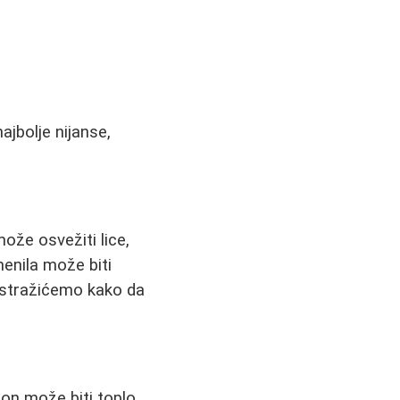
ajbolje nijanse,
može osvežiti lice,
menila može biti
 istražićemo kako da
on može biti toplo,