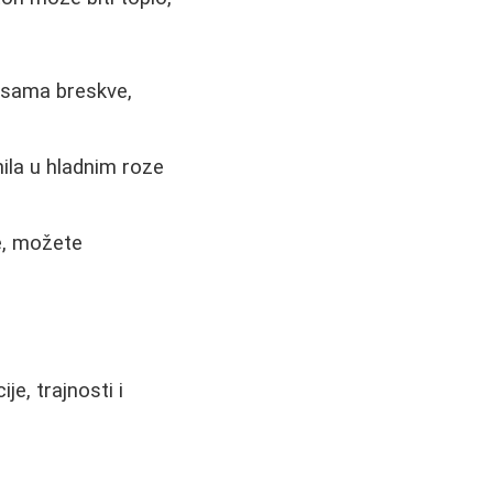
ansama breskve,
ila u hladnim roze
e, možete
e, trajnosti i