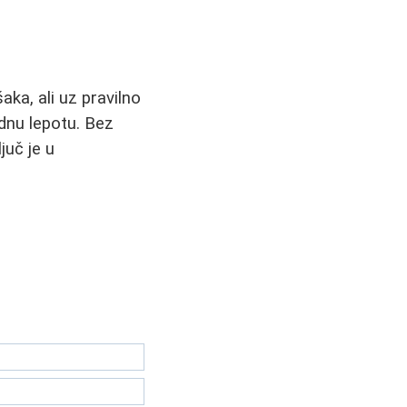
ka, ali uz pravilno
odnu lepotu. Bez
juč je u