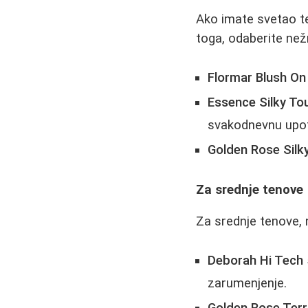
Ako imate svetao te
toga, odaberite než
Flormar Blush On
Essence Silky To
svakodnevnu upo
Golden Rose Silk
Za srednje tenove
Za srednje tenove, n
Deborah Hi Tech 
zarumenjenje.
Golden Rose Terr