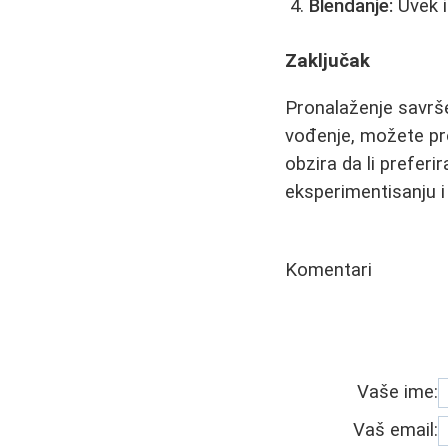
Blendanje:
Uvek iz
Zaključak
Pronalaženje savrše
vođenje, možete pro
obzira da li preferi
eksperimentisanju i
Komentari
Vaše ime:
Vaš email: