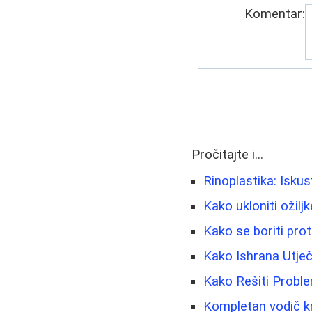
Komentar:
Pročitajte i...
Rinoplastika: Isku
Kako ukloniti ožiljk
Kako se boriti prot
Kako Ishrana Utječ
Kako Rešiti Proble
Kompletan vodič kr