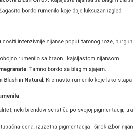
agasito bordo rumenilo koje daje luksuzan izgled.
 nositi intenzivnije nijanse poput tamnog roze, burgun
bojno rumenilo sa braon i kajsijastom nijansom.
omegranate:
Tamno bordo sa blagim sjajem.
Blush in Natural:
Kremasto rumenilo koje lako stapa 
rumenila
litet, neki brendovi se ističu po svojoj pigmentaciji, traj
tupačna cena, izuzetna pigmentacija i širok izbor nijan