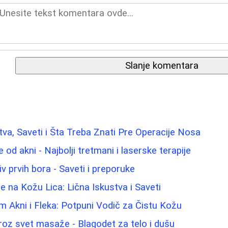
Slanje komentara
stva, Saveti i Šta Treba Znati Pre Operacije Nosa
e od akni - Najbolji tretmani i laserske terapije
iv prvih bora - Saveti i preporuke
e na Kožu Lica: Lična Iskustva i Saveti
m Akni i Fleka: Potpuni Vodič za Čistu Kožu
oz svet masaže - Blagodet za telo i dušu