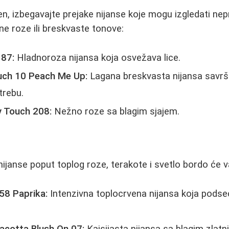
n, izbegavajte prejake nijanse koje mogu izgledati ne
ne roze ili breskvaste tonove:
 87:
Hladnoroza nijansa koja osvežava lice.
uch 10 Peach Me Up:
Lagana breskvasta nijansa savr
trebu.
y Touch 208:
Nežno roze sa blagim sjajem.
ijanse poput toplog roze, terakote i svetlo bordo će va
58 Paprika:
Intenzivna toplocrvena nijansa koja podse
acotta Blush On 07:
Kajsijasta nijansa sa blagim zlatn