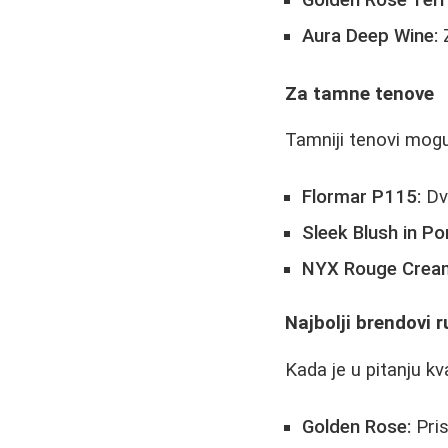
Aura Deep Wine:
Z
Za tamne tenove
Tamniji tenovi mogu
Flormar P115:
Dvo
Sleek Blush in P
NYX Rouge Cream 
Najbolji brendovi 
Kada je u pitanju kva
Golden Rose:
Pris