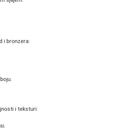
d i bronzera:
boju.
nosti i teksturi:
si.