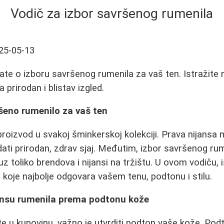
Vodič za izbor savršenog rumenila
25-05-13
ate o izboru savršenog rumenila za vaš ten. Istražite n
 prirodan i blistav izgled.
šeno rumenilo za vaš ten
proizvod u svakoj šminkerskoj kolekciji. Prava nijansa 
 dati prirodan, zdrav sjaj. Međutim, izbor savršenog ru
z toliko brendova i nijansi na tržištu. U ovom vodiču,
koje najbolje odgovara vašem tenu, podtonu i stilu.
ansu rumenila prema podtonu kože
e u kupovinu, važno je utvrditi podton vaše kože. Podt