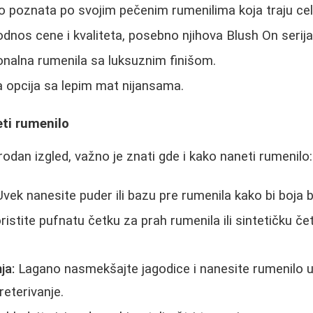
poznata po svojim pečenim rumenilima koja traju cel
dnos cene i kvaliteta, posebno njihova Blush On serija
nalna rumenila sa luksuznim finišom.
 opcija sa lepim mat nijansama.
ti rumenilo
irodan izgled, važno je znati gde i kako naneti rumenilo:
vek nanesite puder ili bazu pre rumenila kako bi boja b
istite pufnatu četku za prah rumenila ili sintetičku č
ja:
Lagano nasmekšajte jagodice i nanesite rumenilo 
reterivanje.