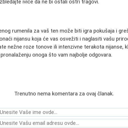
bledajte ivice da ne bi ostali oštri tragovi.
nog rumenila za vaš ten može biti igra pokušaja i greša
naći nijansu koja će vas osvežiti i naglasiti vašu prir
rate nežne roze tonove ili intenzivne terakota nijanse, kl
 pronalaženju onoga što vam najbolje odgovara.
Trenutno nema komentara za ovaj članak.