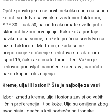
Opšte pravilo je da se prvih nekoliko dana na suncu
koristi sredstvo sa visokim zaštitnim faktorom,
SPF 30 ili čak 50, naročito ako imate svetlu put i
sklonost brzom crvenjenju. Kako koža postaje
naviknuta na sunce, možete preći na sredstvo sa
nižim faktorom. Međutim, nikada se ne
preporučuje korišćenje sredstava sa faktorom
ispod 15, čak i ako imate tamniji ten. Važno je
redovno ponavljati nanošenje sredstva, naročito
nakon kupanja ili znojenja.
Kreme, ulja ili losioni? Šta je najbolje za vas?
Izbor između krema, ulja i losiona zavisi od vaših
ličnih preferencija i tipa kože. Ulja su omiljena zbog
svog sjaja i osećaja koji podseća na tropske