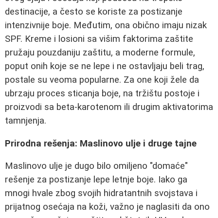
destinacije, a često se koriste za postizanje
intenzivnije boje. Međutim, ona obično imaju nizak
SPF. Kreme i losioni sa višim faktorima zaštite
pružaju pouzdaniju zaštitu, a moderne formule,
poput onih koje se ne lepe i ne ostavljaju beli trag,
postale su veoma popularne. Za one koji žele da
ubrzaju proces sticanja boje, na tržištu postoje i
proizvodi sa beta-karotenom ili drugim aktivatorima
tamnjenja.
Prirodna rešenja: Maslinovo ulje i druge tajne
Maslinovo ulje je dugo bilo omiljeno "domaće"
rešenje za postizanje lepe letnje boje. Iako ga
mnogi hvale zbog svojih hidratantnih svojstava i
prijatnog osećaja na koži, važno je naglasiti da ono