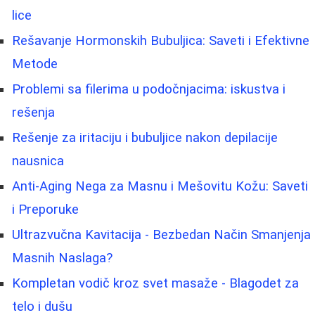
lice
Rešavanje Hormonskih Bubuljica: Saveti i Efektivne
Metode
Problemi sa filerima u podočnjacima: iskustva i
rešenja
Rešenje za iritaciju i bubuljice nakon depilacije
nausnica
Anti-Aging Nega za Masnu i Mešovitu Kožu: Saveti
i Preporuke
Ultrazvučna Kavitacija - Bezbedan Način Smanjenja
Masnih Naslaga?
Kompletan vodič kroz svet masaže - Blagodet za
telo i dušu