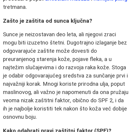
tretmana.
Zašto je zaštita od sunca ključna?
Sunce je neizostavan deo leta, ali njegovi zraci
mogu biti izuzetno štetni. Dugotrajno izlaganje bez
odgovarajuće zaštite može dovesti do
preuranjenog starenja kože, pojave fleka, a u
najtežim slučajevima i do razvoja raka kože. Stoga
je odabir odgovarajućeg sredstva za sunčanje prvi i
najvažniji korak. Mnogi koriste prirodna ulja, poput
maslinovog, ali važno je napomenuti da ona pružaju
veoma nizak zaštitni faktor, obično do SPF 2, i da
ih je najbolje koristiti tek nakon što koža već dobije
osnovnu boju.
Kako odabrati pravi zaštitni faktor (SPF)?