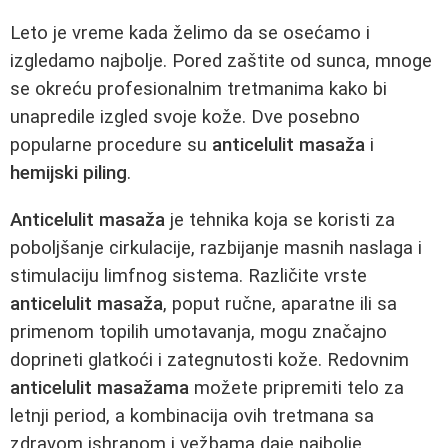
Leto je vreme kada želimo da se osećamo i
izgledamo najbolje. Pored zaštite od sunca, mnoge
se okreću profesionalnim tretmanima kako bi
unapredile izgled svoje kože. Dve posebno
popularne procedure su
anticelulit masaža
i
hemijski piling
.
Anticelulit masaža
je tehnika koja se koristi za
poboljšanje cirkulacije, razbijanje masnih naslaga i
stimulaciju limfnog sistema. Različite vrste
anticelulit masaža
, poput ručne, aparatne ili sa
primenom topilih umotavanja, mogu značajno
doprineti glatkoći i zategnutosti kože. Redovnim
anticelulit masažama
možete pripremiti telo za
letnji period, a kombinacija ovih tretmana sa
zdravom ishranom i vežbama daje najbolje