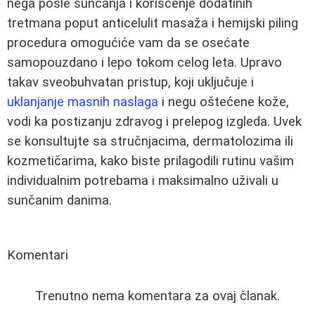
nega posle sunčanja i korišćenje dodatinih
tretmana poput anticelulit masaža i hemijski piling
procedura omogućiće vam da se osećate
samopouzdano i lepo tokom celog leta. Upravo
takav sveobuhvatan pristup, koji uključuje i
uklanjanje masnih naslaga
i negu oštećene kože,
vodi ka postizanju zdravog i prelepog izgleda. Uvek
se konsultujte sa stručnjacima, dermatolozima ili
kozmetičarima, kako biste prilagodili rutinu vašim
individualnim potrebama i maksimalno uživali u
sunčanim danima.
Komentari
Trenutno nema komentara za ovaj članak.