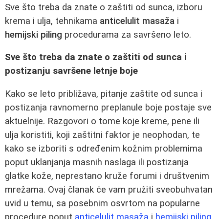
Sve što treba da znate o zaštiti od sunca, izboru
krema i ulja, tehnikama
anticelulit masaža
i
hemijski piling
procedurama za savršeno leto.
Sve što treba da znate o zaštiti od sunca i
postizanju savršene letnje boje
Kako se leto približava, pitanje zaštite od sunca i
postizanja ravnomerno preplanule boje postaje sve
aktuelnije. Razgovori o tome koje kreme, pene ili
ulja koristiti, koji zaštitni faktor je neophodan, te
kako se izboriti s određenim kožnim problemima
poput uklanjanja masnih naslaga ili postizanja
glatke kože, neprestano kruže forumi i društvenim
mrežama. Ovaj članak će vam pružiti sveobuhvatan
uvid u temu, sa posebnim osvrtom na popularne
procedure poput
anticelulit masaža
i
hemijski piling