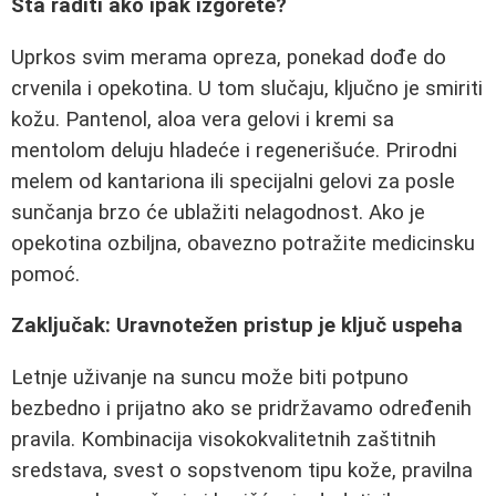
Šta raditi ako ipak izgorete?
Uprkos svim merama opreza, ponekad dođe do
crvenila i opekotina. U tom slučaju, ključno je smiriti
kožu. Pantenol, aloa vera gelovi i kremi sa
mentolom deluju hladeće i regenerišuće. Prirodni
melem od kantariona ili specijalni gelovi za posle
sunčanja brzo će ublažiti nelagodnost. Ako je
opekotina ozbiljna, obavezno potražite medicinsku
pomoć.
Zaključak: Uravnotežen pristup je ključ uspeha
Letnje uživanje na suncu može biti potpuno
bezbedno i prijatno ako se pridržavamo određenih
pravila. Kombinacija visokokvalitetnih zaštitnih
sredstava, svest o sopstvenom tipu kože, pravilna