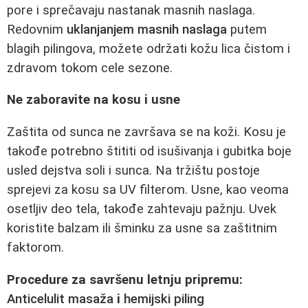
pore i sprečavaju nastanak masnih naslaga.
Redovnim
uklanjanjem masnih naslaga
putem
blagih pilingova, možete održati kožu lica čistom i
zdravom tokom cele sezone.
Ne zaboravite na kosu i usne
Zaštita od sunca ne završava se na koži. Kosu je
takođe potrebno štititi od isušivanja i gubitka boje
usled dejstva soli i sunca. Na tržištu postoje
sprejevi za kosu sa UV filterom. Usne, kao veoma
osetljiv deo tela, takođe zahtevaju pažnju. Uvek
koristite balzam ili šminku za usne sa zaštitnim
faktorom.
Procedure za savršenu letnju pripremu:
Anticelulit masaža
i
hemijski piling