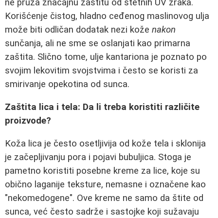
ne pruža značajnu zaštitu od štetnih UV zraka.
Korišćenje čistog, hladno ceđenog maslinovog ulja
može biti odličan dodatak nezi kože
nakon
sunčanja, ali ne sme se oslanjati kao primarna
zaštita. Slično tome, ulje kantariona je poznato po
svojim lekovitim svojstvima i često se koristi za
smirivanje opekotina od sunca.
Zaštita lica i tela: Da li treba koristiti različite
proizvode?
Koža lica je često osetljivija od kože tela i sklonija
je začepljivanju pora i pojavi bubuljica. Stoga je
pametno koristiti posebne kreme za lice, koje su
obično laganije teksture, nemasne i označene kao
"nekomedogene". Ove kreme ne samo da štite od
sunca, već često sadrže i sastojke koji sužavaju