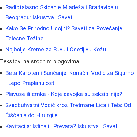
Radiotalasno Skidanje Mladeža i Bradavica u
Beogradu: Iskustva i Saveti
Kako Se Prirodno Ugojiti? Saveti za Povećanje
Telesne Težine
Najbolje Kreme za Suvu i Osetljivu Kožu
Tekstovi na srodnim blogovima
Beta Karoten i Sunčanje: Konačni Vodič za Sigurno
i Lepo Preplanulost
Plavuse ili crnke - Koje devojke su seksipilnije?
Sveobuhvatni Vodič kroz Tretmane Lica i Tela: Od
Ćišćenja do Hirurgije
Kavitacija: Istina ili Prevara? Iskustva i Saveti