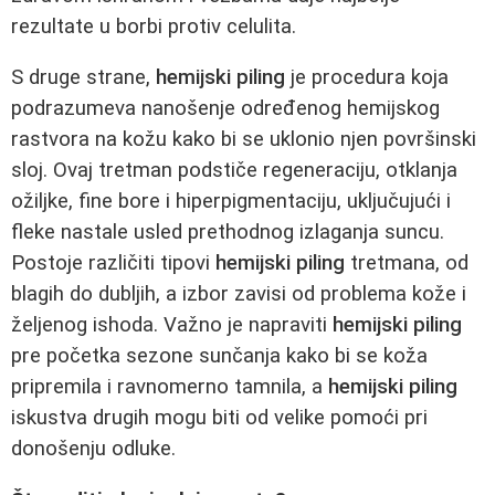
rezultate u borbi protiv celulita.
S druge strane,
hemijski piling
je procedura koja
podrazumeva nanošenje određenog hemijskog
rastvora na kožu kako bi se uklonio njen površinski
sloj. Ovaj tretman podstiče regeneraciju, otklanja
ožiljke, fine bore i hiperpigmentaciju, uključujući i
fleke nastale usled prethodnog izlaganja suncu.
Postoje različiti tipovi
hemijski piling
tretmana, od
blagih do dubljih, a izbor zavisi od problema kože i
željenog ishoda. Važno je napraviti
hemijski piling
pre početka sezone sunčanja kako bi se koža
pripremila i ravnomerno tamnila, a
hemijski piling
iskustva drugih mogu biti od velike pomoći pri
donošenju odluke.