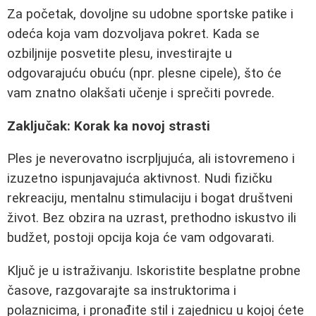
Za početak, dovoljne su udobne sportske patike i
odeća koja vam dozvoljava pokret. Kada se
ozbiljnije posvetite plesu, investirajte u
odgovarajuću obuću (npr. plesne cipele), što će
vam znatno olakšati učenje i sprečiti povrede.
Zaključak: Korak ka novoj strasti
Ples je neverovatno iscrpljujuća, ali istovremeno i
izuzetno ispunjavajuća aktivnost. Nudi fizičku
rekreaciju, mentalnu stimulaciju i bogat društveni
život. Bez obzira na uzrast, prethodno iskustvo ili
budžet, postoji opcija koja će vam odgovarati.
Ključ je u istraživanju. Iskoristite besplatne probne
časove, razgovarajte sa instruktorima i
polaznicima, i pronađite stil i zajednicu u kojoj ćete