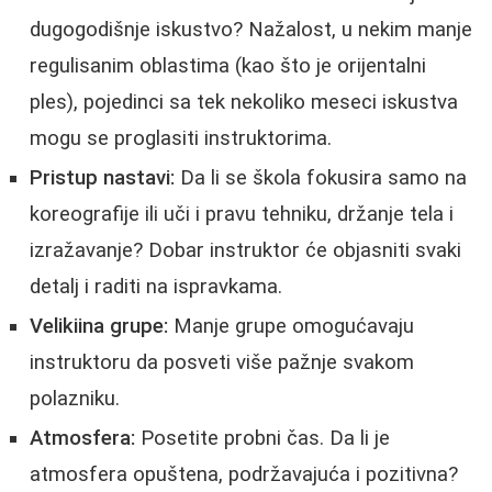
dugogodišnje iskustvo? Nažalost, u nekim manje
regulisanim oblastima (kao što je orijentalni
ples), pojedinci sa tek nekoliko meseci iskustva
mogu se proglasiti instruktorima.
Pristup nastavi:
Da li se škola fokusira samo na
koreografije ili uči i pravu tehniku, držanje tela i
izražavanje? Dobar instruktor će objasniti svaki
detalj i raditi na ispravkama.
Velikiina grupe:
Manje grupe omogućavaju
instruktoru da posveti više pažnje svakom
polazniku.
Atmosfera:
Posetite probni čas. Da li je
atmosfera opuštena, podržavajuća i pozitivna?