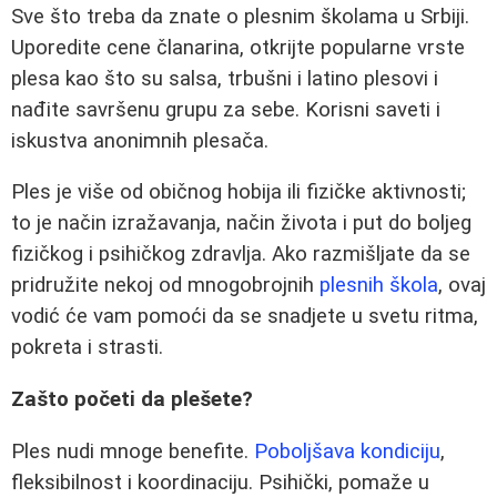
Sve što treba da znate o plesnim školama u Srbiji.
Uporedite cene članarina, otkrijte popularne vrste
plesa kao što su salsa, trbušni i latino plesovi i
nađite savršenu grupu za sebe. Korisni saveti i
iskustva anonimnih plesača.
Ples je više od običnog hobija ili fizičke aktivnosti;
to je način izražavanja, način života i put do boljeg
fizičkog i psihičkog zdravlja. Ako razmišljate da se
pridružite nekoj od mnogobrojnih
plesnih škola
, ovaj
vodić će vam pomoći da se snadjete u svetu ritma,
pokreta i strasti.
Zašto početi da plešete?
Ples nudi mnoge benefite.
Poboljšava kondiciju
,
fleksibilnost i koordinaciju. Psihički, pomaže u