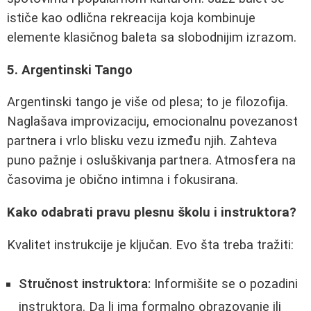
ističe kao odlična rekreacija koja kombinuje
elemente klasičnog baleta sa slobodnijim izrazom.
5. Argentinski Tango
Argentinski tango je više od plesa; to je filozofija.
Naglašava improvizaciju, emocionalnu povezanost
partnera i vrlo blisku vezu između njih. Zahteva
puno pažnje i osluškivanja partnera. Atmosfera na
časovima je obično intimna i fokusirana.
Kako odabrati pravu plesnu školu i instruktora?
Kvalitet instrukcije je ključan. Evo šta treba tražiti:
Stručnost instruktora:
Informišite se o pozadini
instruktora. Da li ima formalno obrazovanje ili