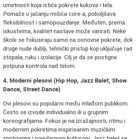
umetnosti koja ističe pokrete kukova i tela.
Pomaže u jačanju mišića core-a, poboljšava
fleksibilnost i samopouzdanje. Međutim, prema
iskustvima, kvalitet nastave može varirati. Neke
škole se fokusiraju samo na osnovne pokrete, dok
druge nude dublji, tehnički pristup koji uključuje rad
stopala, ruku i izolacije. Cilj je da se postigne
potpuna kontrola nad telom.
4. Moderni plesovi (Hip Hop, Jazz Balet, Show
Dance, Street Dance)
Ovi plesovi su popularni među mlađom publikom.
Često se izvode individualno ili u grupnim
koreografijama. Fokus je na izražajnosti, ritmu i
modernim pokretima inspirisanim muzičkim
spotovima i popularnom kulturom. Jazz balet se