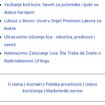
Vezbanje kod kuće: Saveti za početnike i ljude sa
diskus hernijom
Luksuz u Bocici: Uvod u Svijet Premium Lakova za
Nokte
Ultrazvučno čišćenje lica - iskustva, prednosti i
saveti
Neinvazivno Zatezanje Lica: Šta Treba da Znate o
Radiotalasnom Liftingu
O nama
|
Kontakt
|
Politika privatnosti
|
Uslovi
korišćenja
|
Marketinški servisi