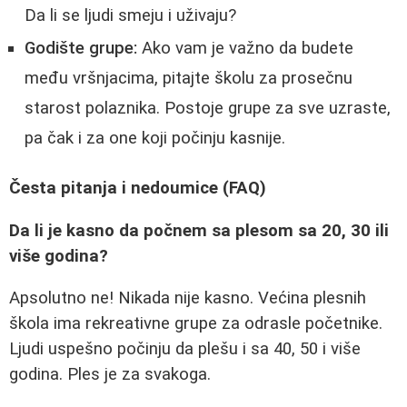
Da li se ljudi smeju i uživaju?
Godište grupe:
Ako vam je važno da budete
među vršnjacima, pitajte školu za prosečnu
starost polaznika. Postoje grupe za sve uzraste,
pa čak i za one koji počinju kasnije.
Česta pitanja i nedoumice (FAQ)
Da li je kasno da počnem sa plesom sa 20, 30 ili
više godina?
Apsolutno ne! Nikada nije kasno. Većina plesnih
škola ima rekreativne grupe za odrasle početnike.
Ljudi uspešno počinju da plešu i sa 40, 50 i više
godina. Ples je za svakoga.