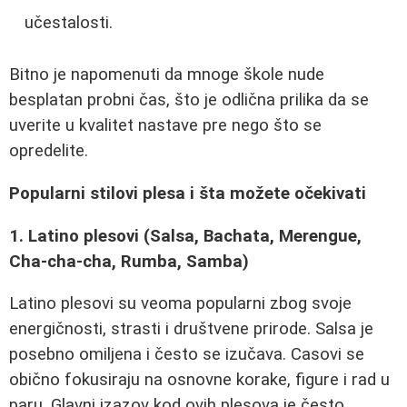
učestalosti.
Bitno je napomenuti da mnoge škole nude
besplatan probni čas, što je odlična prilika da se
uverite u kvalitet nastave pre nego što se
opredelite.
Popularni stilovi plesa i šta možete očekivati
1. Latino plesovi (Salsa, Bachata, Merengue,
Cha-cha-cha, Rumba, Samba)
Latino plesovi su veoma popularni zbog svoje
energičnosti, strasti i društvene prirode. Salsa je
posebno omiljena i često se izučava. Casovi se
obično fokusiraju na osnovne korake, figure i rad u
paru. Glavni izazov kod ovih plesova je često