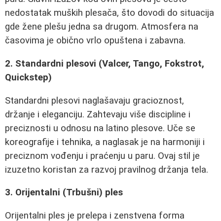
nedostatak muških plesača, što dovodi do situacija
gde žene plešu jedna sa drugom. Atmosfera na
časovima je obično vrlo opuštena i zabavna.
2. Standardni plesovi (Valcer, Tango, Fokstrot,
Quickstep)
Standardni plesovi naglašavaju gracioznost,
držanje i eleganciju. Zahtevaju više discipline i
preciznosti u odnosu na latino plesove. Uče se
koreografije i tehnika, a naglasak je na harmoniji i
preciznom vođenju i praćenju u paru. Ovaj stil je
izuzetno koristan za razvoj pravilnog držanja tela.
3. Orijentalni (Trbušni) ples
Orijentalni ples je prelepa i zenstvena forma