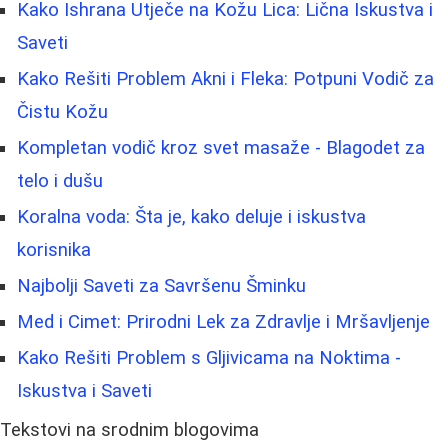
Kako Ishrana Utječe na Kožu Lica: Lična Iskustva i
Saveti
Kako Rešiti Problem Akni i Fleka: Potpuni Vodič za
Čistu Kožu
Kompletan vodič kroz svet masaže - Blagodet za
telo i dušu
Koralna voda: Šta je, kako deluje i iskustva
korisnika
Najbolji Saveti za Savršenu Šminku
Med i Cimet: Prirodni Lek za Zdravlje i Mršavljenje
Kako Rešiti Problem s Gljivicama na Noktima -
Iskustva i Saveti
Tekstovi na srodnim blogovima