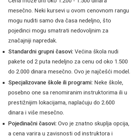
Cena može biti oko 1.200 - 1.500 dinara
mesečno. Neki kursevi u ovom cenovnom rangu
mogu nuditi samo dva časa nedeljno, što
pojedinci mogu smatrati nedovoljnim za
značajniji napredak.
Standardni grupni časovi:
Većina škola nudi
pakete od 2 puta nedeljno za cenu od oko 1.500
do 2.000 dinara mesečno. Ovo je najčešći model.
Specjalizovane škole ili programi:
Neke škole,
posebno one sa renomiranim instruktorima ili u
prestižnijim lokacijama, naplaćuju do 2.600
dinara i više mesečno.
Pojedinačni časovi:
Ovo je znatno skuplja opcija,
a cena varira u zavisnosti od instruktora i