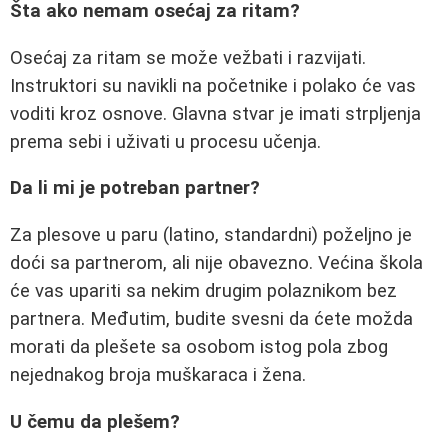
Šta ako nemam osećaj za ritam?
Osećaj za ritam se može vežbati i razvijati.
Instruktori su navikli na početnike i polako će vas
voditi kroz osnove. Glavna stvar je imati strpljenja
prema sebi i uživati u procesu učenja.
Da li mi je potreban partner?
Za plesove u paru (latino, standardni) poželjno je
doći sa partnerom, ali nije obavezno. Većina škola
će vas upariti sa nekim drugim polaznikom bez
partnera. Međutim, budite svesni da ćete možda
morati da plešete sa osobom istog pola zbog
nejednakog broja muškaraca i žena.
U čemu da plešem?