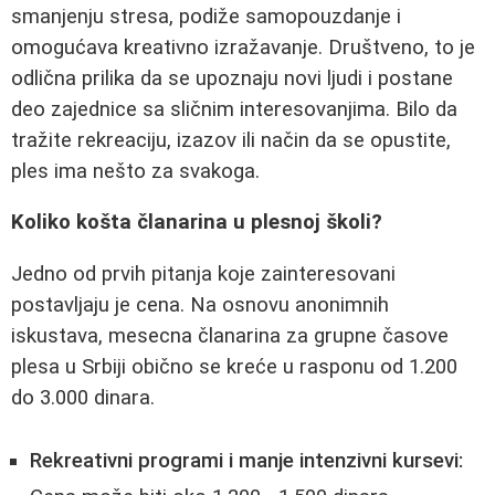
smanjenju stresa, podiže samopouzdanje i
omogućava kreativno izražavanje. Društveno, to je
odlična prilika da se upoznaju novi ljudi i postane
deo zajednice sa sličnim interesovanjima. Bilo da
tražite rekreaciju, izazov ili način da se opustite,
ples ima nešto za svakoga.
Koliko košta članarina u plesnoj školi?
Jedno od prvih pitanja koje zainteresovani
postavljaju je cena. Na osnovu anonimnih
iskustava, mesecna članarina za grupne časove
plesa u Srbiji obično se kreće u rasponu od 1.200
do 3.000 dinara.
Rekreativni programi i manje intenzivni kursevi: