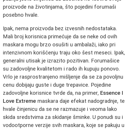
proizvode na životinjama, što pojedini forumaši
posebno hvale.
Ipak, nema proizvoda bez izvesnih nedostataka.
Mali broj korisnica primećuje da se neke od ovih
maskara mogu brzo osušiti u ambalaži, iako pri
intenzivnom korišćenju traju oko šest meseci. Ipak,
generalni utisak je izrazito pozitivan. Forumašice
su zadovoljne kvalitetom i rado ih kupuju ponovo.
Vrlo je rasprostranjeno mišljenje da se za povoljnu
cenu dobijaju guste i duge trepavice. Pojedine
zadovoljne korisnice tvrde da, na primer,
Essence I
Love Extreme
maskara daje efekat nadogradnje, te
hvale činjenicu da se ne razmazuje i veoma lako
skida sredstvima za skidanje šminke. U ponudi su i
vodootporne verzije svih maskara, koje se pakuju u