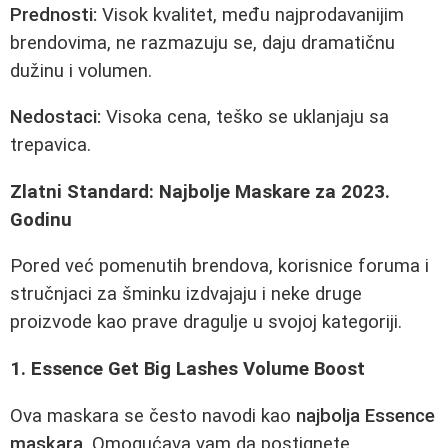
Prednosti:
Visok kvalitet, među najprodavanijim
brendovima, ne razmazuju se, daju dramatičnu
dužinu i volumen.
Nedostaci:
Visoka cena, teško se uklanjaju sa
trepavica.
Zlatni Standard: Najbolje Maskare za 2023.
Godinu
Pored već pomenutih brendova, korisnice foruma i
stručnjaci za šminku izdvajaju i neke druge
proizvode kao prave dragulje u svojoj kategoriji.
1. Essence Get Big Lashes Volume Boost
Ova maskara se često navodi kao
najbolja Essence
maskara
. Omogućava vam da postignete