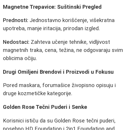
Magnetne Trepavice: Suštinski Pregled
Prednosti:
Jednostavno korišćenje, višekratna
upotreba, manje iritacija, prirodan izgled.
Nedostaci:
Zahteva učenje tehnike, vidljivost
magnetnih traka, cena, težina, ne odgovaraju svim
oblicima očiju.
Drugi Omiljeni Brendovi i Proizvodi u Fokusu
Pored maskara, forumašice živopisno opisuju i
druge kozmetičke kategorije.
Golden Rose Tečni Puderi i Senke
Korisnici ističu da su Golden Rose tečni puderi,
posebno HD Foundation i 2in1 Foundation and