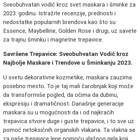
Sveobuhvatan vodič kroz svet maskara i šminke za
2023. godinu. Istražite recenzije, prednosti i
nedostatke popularnih brendova kao što su
Essence, Maybelline, Golden Rose i drugi, uz savete
za trajnu šminku i magnetne trepavice.
Savršene Trepavice: Sveobuhvatan Vodič kroz
Najbolje Maskare i Trendove u Šminkanju 2023.
U svetu dekorativne kozmetike, maskara zauzima
posebno mesto. To je taj mali čarobnjak koji može
da transformiše pogled, da očima da dubinu,
ekspresiju i dramatičnost. Današnje generacije
maskara su u mogućnosti da i od najkraćih
trepavica stvore duge i guste trepavice, i to sve uz
pomoć netoksičnih organskih vlakana. Ta vlakna se
za naše trepavice lepe pomoću vlažnog gela koji