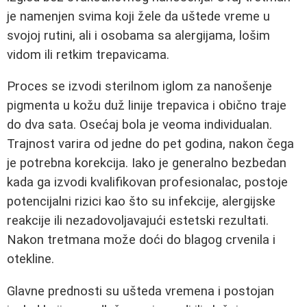
je namenjen svima koji žele da uštede vreme u
svojoj rutini, ali i osobama sa alergijama, lošim
vidom ili retkim trepavicama.
Proces se izvodi sterilnom iglom za nanošenje
pigmenta u kožu duž linije trepavica i obično traje
do dva sata. Osećaj bola je veoma individualan.
Trajnost varira od jedne do pet godina, nakon čega
je potrebna korekcija. Iako je generalno bezbedan
kada ga izvodi kvalifikovan profesionalac, postoje
potencijalni rizici kao što su infekcije, alergijske
reakcije ili nezadovoljavajući estetski rezultati.
Nakon tretmana može doći do blagog crvenila i
otekline.
Glavne prednosti su ušteda vremena i postojan