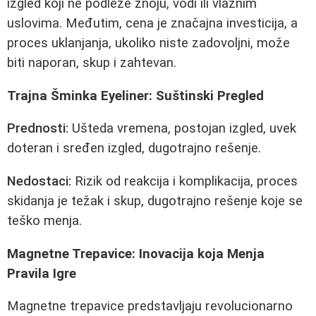
izgled koji ne podleže znoju, vodi ili vlažnim
uslovima. Međutim, cena je značajna investicija, a
proces uklanjanja, ukoliko niste zadovoljni, može
biti naporan, skup i zahtevan.
Trajna Šminka Eyeliner: Suštinski Pregled
Prednosti:
Ušteda vremena, postojan izgled, uvek
doteran i sređen izgled, dugotrajno rešenje.
Nedostaci:
Rizik od reakcija i komplikacija, proces
skidanja je težak i skup, dugotrajno rešenje koje se
teško menja.
Magnetne Trepavice: Inovacija koja Menja
Pravila Igre
Magnetne trepavice predstavljaju revolucionarno