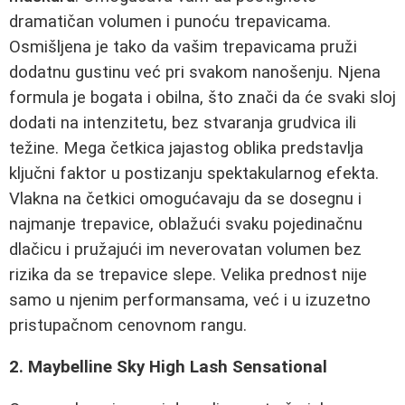
dramatičan volumen i punoću trepavicama.
Osmišljena je tako da vašim trepavicama pruži
dodatnu gustinu već pri svakom nanošenju. Njena
formula je bogata i obilna, što znači da će svaki sloj
dodati na intenzitetu, bez stvaranja grudvica ili
težine. Mega četkica jajastog oblika predstavlja
ključni faktor u postizanju spektakularnog efekta.
Vlakna na četkici omogućavaju da se dosegnu i
najmanje trepavice, oblažući svaku pojedinačnu
dlačicu i pružajući im neverovatan volumen bez
rizika da se trepavice slepe. Velika prednost nije
samo u njenim performansama, već i u izuzetno
pristupačnom cenovnom rangu.
2. Maybelline Sky High Lash Sensational