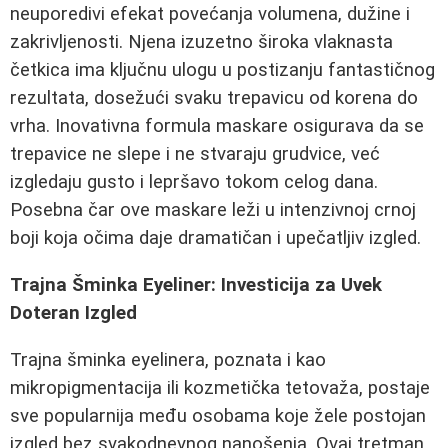
neuporedivi efekat povećanja volumena, dužine i
zakrivljenosti. Njena izuzetno široka vlaknasta
četkica ima ključnu ulogu u postizanju fantastičnog
rezultata, dosežući svaku trepavicu od korena do
vrha. Inovativna formula maskare osigurava da se
trepavice ne slepe i ne stvaraju grudvice, već
izgledaju gusto i lepršavo tokom celog dana.
Posebna čar ove maskare leži u intenzivnoj crnoj
boji koja očima daje dramatičan i upečatljiv izgled.
Trajna Šminka Eyeliner: Investicija za Uvek
Doteran Izgled
Trajna šminka eyelinera, poznata i kao
mikropigmentacija ili kozmetička tetovaža, postaje
sve popularnija među osobama koje žele postojan
izgled bez svakodnevnog nanošenja. Ovaj tretman