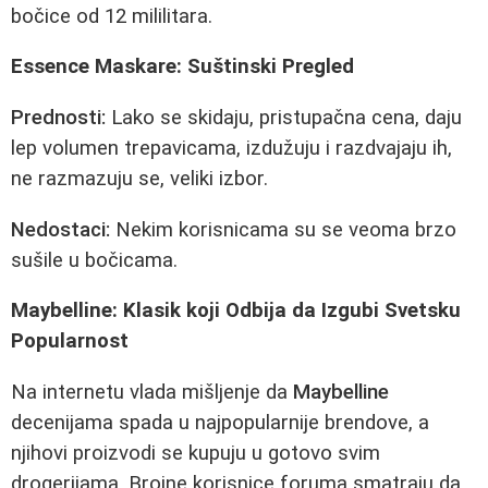
bočice od 12 mililitara.
Essence Maskare: Suštinski Pregled
Prednosti:
Lako se skidaju, pristupačna cena, daju
lep volumen trepavicama, izdužuju i razdvajaju ih,
ne razmazuju se, veliki izbor.
Nedostaci:
Nekim korisnicama su se veoma brzo
sušile u bočicama.
Maybelline: Klasik koji Odbija da Izgubi Svetsku
Popularnost
Na internetu vlada mišljenje da
Maybelline
decenijama spada u najpopularnije brendove, a
njihovi proizvodi se kupuju u gotovo svim
drogerijama. Brojne korisnice foruma smatraju da