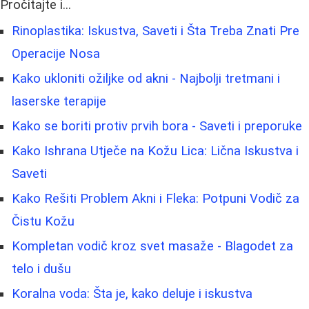
Pročitajte i...
Rinoplastika: Iskustva, Saveti i Šta Treba Znati Pre
Operacije Nosa
Kako ukloniti ožiljke od akni - Najbolji tretmani i
laserske terapije
Kako se boriti protiv prvih bora - Saveti i preporuke
Kako Ishrana Utječe na Kožu Lica: Lična Iskustva i
Saveti
Kako Rešiti Problem Akni i Fleka: Potpuni Vodič za
Čistu Kožu
Kompletan vodič kroz svet masaže - Blagodet za
telo i dušu
Koralna voda: Šta je, kako deluje i iskustva