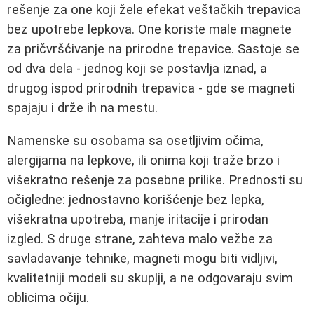
rešenje za one koji žele efekat veštačkih trepavica
bez upotrebe lepkova. One koriste male magnete
za pričvršćivanje na prirodne trepavice. Sastoje se
od dva dela - jednog koji se postavlja iznad, a
drugog ispod prirodnih trepavica - gde se magneti
spajaju i drže ih na mestu.
Namenske su osobama sa osetljivim očima,
alergijama na lepkove, ili onima koji traže brzo i
višekratno rešenje za posebne prilike. Prednosti su
očigledne: jednostavno korišćenje bez lepka,
višekratna upotreba, manje iritacije i prirodan
izgled. S druge strane, zahteva malo vežbe za
savladavanje tehnike, magneti mogu biti vidljivi,
kvalitetniji modeli su skuplji, a ne odgovaraju svim
oblicima očiju.