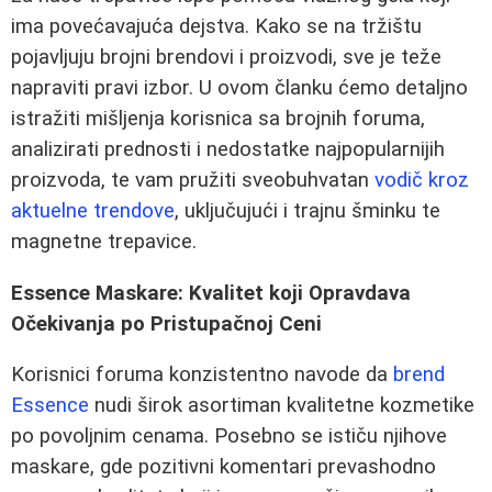
ima povećavajuća dejstva. Kako se na tržištu
pojavljuju brojni brendovi i proizvodi, sve je teže
napraviti pravi izbor. U ovom članku ćemo detaljno
istražiti mišljenja korisnica sa brojnih foruma,
analizirati prednosti i nedostatke najpopularnijih
proizvoda, te vam pružiti sveobuhvatan
vodič kroz
aktuelne trendove
, uključujući i trajnu šminku te
magnetne trepavice.
Essence Maskare: Kvalitet koji Opravdava
Očekivanja po Pristupačnoj Ceni
Korisnici foruma konzistentno navode da
brend
Essence
nudi širok asortiman kvalitetne kozmetike
po povoljnim cenama. Posebno se ističu njihove
maskare, gde pozitivni komentari prevashodno