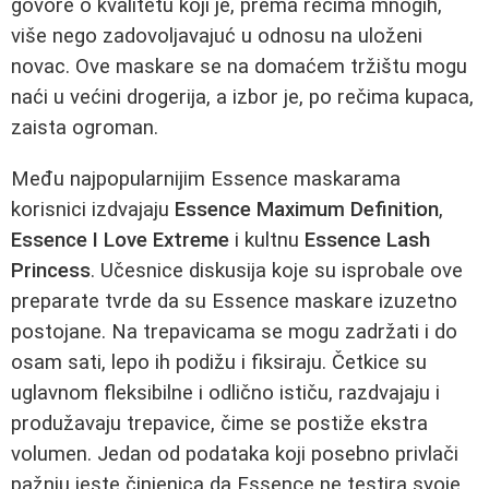
govore o kvalitetu koji je, prema rečima mnogih,
više nego zadovoljavajuć u odnosu na uloženi
novac. Ove maskare se na domaćem tržištu mogu
naći u većini drogerija, a izbor je, po rečima kupaca,
zaista ogroman.
Među najpopularnijim Essence maskarama
korisnici izdvajaju
Essence Maximum Definition
,
Essence I Love Extreme
i kultnu
Essence Lash
Princess
. Učesnice diskusija koje su isprobale ove
preparate tvrde da su Essence maskare izuzetno
postojane. Na trepavicama se mogu zadržati i do
osam sati, lepo ih podižu i fiksiraju. Četkice su
uglavnom fleksibilne i odlično ističu, razdvajaju i
produžavaju trepavice, čime se postiže ekstra
volumen. Jedan od podataka koji posebno privlači
pažnju jeste činjenica da Essence ne testira svoje