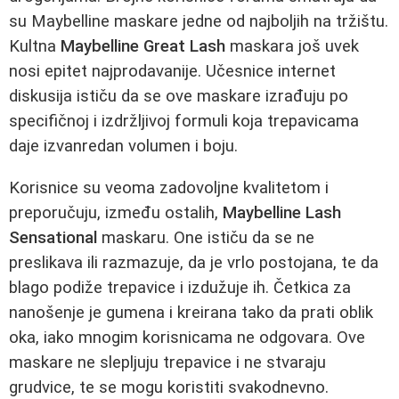
su Maybelline maskare jedne od najboljih na tržištu.
Kultna
Maybelline Great Lash
maskara još uvek
nosi epitet najprodavanije. Učesnice internet
diskusija ističu da se ove maskare izrađuju po
specifičnoj i izdržljivoj formuli koja trepavicama
daje izvanredan volumen i boju.
Korisnice su veoma zadovoljne kvalitetom i
preporučuju, između ostalih,
Maybelline Lash
Sensational
maskaru. One ističu da se ne
preslikava ili razmazuje, da je vrlo postojana, te da
blago podiže trepavice i izdužuje ih. Četkica za
nanošenje je gumena i kreirana tako da prati oblik
oka, iako mnogim korisnicama ne odgovara. Ove
maskare ne slepljuju trepavice i ne stvaraju
grudvice, te se mogu koristiti svakodnevno.