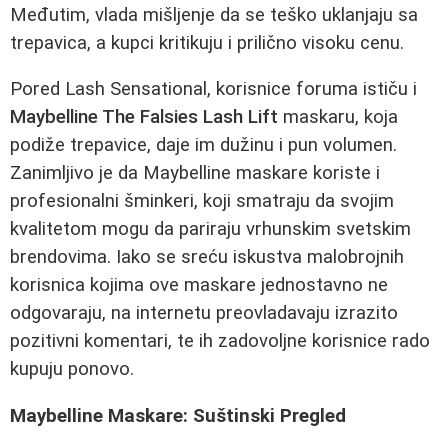
Međutim, vlada mišljenje da se teško uklanjaju sa
trepavica, a kupci kritikuju i prilično visoku cenu.
Pored Lash Sensational, korisnice foruma ističu i
Maybelline The Falsies Lash Lift
maskaru, koja
podiže trepavice, daje im dužinu i pun volumen.
Zanimljivo je da Maybelline maskare koriste i
profesionalni šminkeri, koji smatraju da svojim
kvalitetom mogu da pariraju vrhunskim svetskim
brendovima. Iako se sreću iskustva malobrojnih
korisnica kojima ove maskare jednostavno ne
odgovaraju, na internetu preovladavaju izrazito
pozitivni komentari, te ih zadovoljne korisnice rado
kupuju ponovo.
Maybelline Maskare: Suštinski Pregled