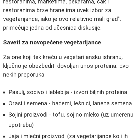
restoranima, marketima, pekarama, čak i
restoranima brze hrane ima uvek izbor za
vegetarijance, iako je ovo relativno mali grad",
primećuje jedna od učesnica diskusije.
Saveti za novopečene vegetarijance
Za one koji tek kreću u vegetarijansku ishranu,
ključno je obezbediti dovoljan unos proteina. Evo
nekih preporuka:
Pasulj, sočivo i leblebija - izvori biljnih proteina
Orasi i semena - bademi, lešnici, lanena semena
Sojini proizvodi - tofu, sojino mleko (uz umerenu
upotrebu)
Jaja i mlečni proizvodi (za vegetarijance koji ih