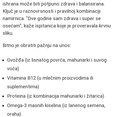
ishrana može biti potpuno zdrava i balansirana.
Ključ je u raznovrsnosti i pravilnoj kombinaciji
namirnica. "Dve godine sam zdrava i super se
osećam", kaže ispitanica koje je proveravala krvnu
sliku.
Bitno je obratiti pažnju na unos:
Gvožđa (iz lisnatog povrća, mahunarki i suvog
voća)
Vitamina B12 (u mlečnim proizvodima ili
suplementima)
Proteina (iz kombinacija mahunarki i žitarica)
Omega-3 masnih kiselina (iz lanenog semena,
oraha)