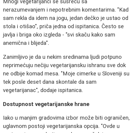
Mnogi vegetarijanci se susreću sa
nerazumevanjem i nepotrebnim komentarima. "Kad
sam rekla da idem na jogu, jedan dečko je ustao od
stola i otišao", priča jedna od ispitanica. Često se
javlja i briga oko izgleda - "svi skaču kako sam
anemična i blijeda".
Zanimljivo je da u nekim sredinama ljudi potpuno
neprimećuju nečiju vegetarijansku ishranu sve dok
ne odbije komad mesa. "Moje cimerke u Sloveniji su
tek posle deset dana skontale da sam
vegetarijanac", dodaje ispitanica.
Dostupnost vegetarijanske hrane
Iako u manjim gradovima izbor može biti ograničen,
uglavnom postoji vegetarijanska opcija. "Ovde u