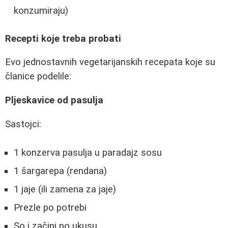
konzumiraju)
Recepti koje treba probati
Evo jednostavnih vegetarijanskih recepata koje su
članice podelile:
Pljeskavice od pasulja
Sastojci:
1 konzerva pasulja u paradajz sosu
1 šargarepa (rendana)
1 jaje (ili zamena za jaje)
Prezle po potrebi
So i začini po ukusu