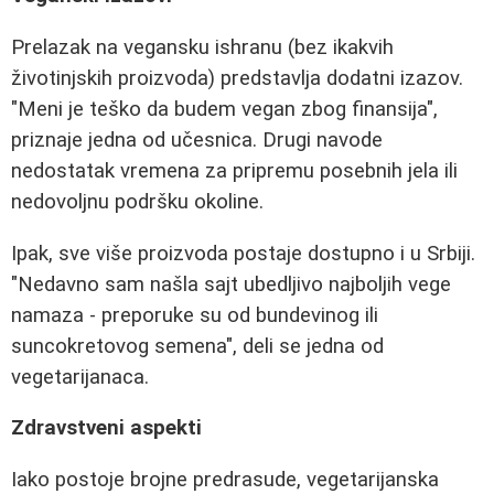
Prelazak na vegansku ishranu (bez ikakvih
životinjskih proizvoda) predstavlja dodatni izazov.
"Meni je teško da budem vegan zbog finansija",
priznaje jedna od učesnica. Drugi navode
nedostatak vremena za pripremu posebnih jela ili
nedovoljnu podršku okoline.
Ipak, sve više proizvoda postaje dostupno i u Srbiji.
"Nedavno sam našla sajt ubedljivo najboljih vege
namaza - preporuke su od bundevinog ili
suncokretovog semena", deli se jedna od
vegetarijanaca.
Zdravstveni aspekti
Iako postoje brojne predrasude, vegetarijanska