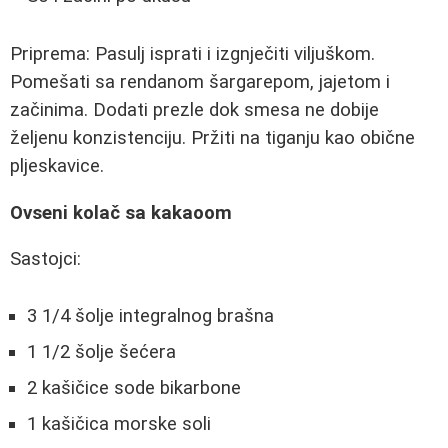
Priprema: Pasulj isprati i izgnječiti viljuškom.
Pomešati sa rendanom šargarepom, jajetom i
začinima. Dodati prezle dok smesa ne dobije
željenu konzistenciju. Pržiti na tiganju kao obične
pljeskavice.
Ovseni kolač sa kakaoom
Sastojci:
3 1/4 šolje integralnog brašna
1 1/2 šolje šećera
2 kašičice sode bikarbone
1 kašičica morske soli