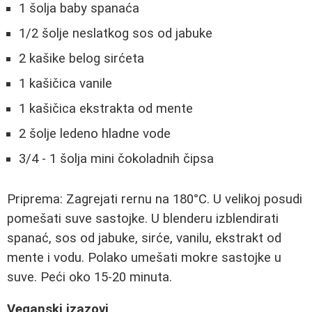
1 šolja baby spanaća
1/2 šolje neslatkog sos od jabuke
2 kašike belog sirćeta
1 kašičica vanile
1 kašičica ekstrakta od mente
2 šolje ledeno hladne vode
3/4 - 1 šolja mini čokoladnih čipsa
Priprema: Zagrejati rernu na 180°C. U velikoj posudi
pomešati suve sastojke. U blenderu izblendirati
spanać, sos od jabuke, sirće, vanilu, ekstrakt od
mente i vodu. Polako umešati mokre sastojke u
suve. Peći oko 15-20 minuta.
Veganski izazovi