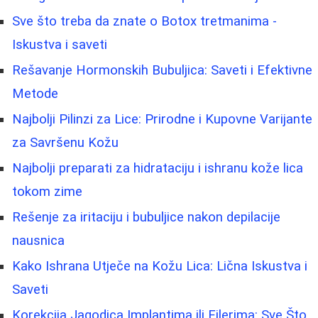
Sve što treba da znate o Botox tretmanima -
Iskustva i saveti
Rešavanje Hormonskih Bubuljica: Saveti i Efektivne
Metode
Najbolji Pilinzi za Lice: Prirodne i Kupovne Varijante
za Savršenu Kožu
Najbolji preparati za hidrataciju i ishranu kože lica
tokom zime
Rešenje za iritaciju i bubuljice nakon depilacije
nausnica
Kako Ishrana Utječe na Kožu Lica: Lična Iskustva i
Saveti
Korekcija Jagodica Implantima ili Filerima: Sve Što