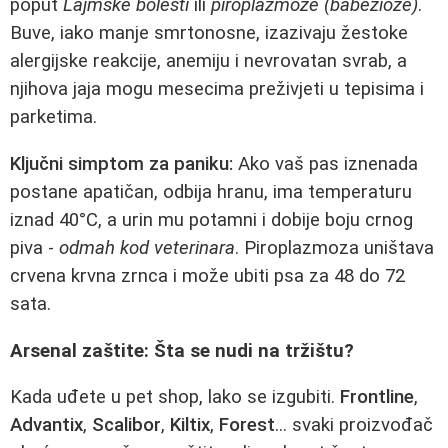
poput
Lajmske bolesti
ili
piroplazmoze (babezioze)
.
Buve, iako manje smrtonosne, izazivaju žestoke
alergijske reakcije, anemiju i nevrovatan svrab, a
njihova jaja mogu mesecima preživjeti u tepisima i
parketima.
Ključni simptom za paniku:
Ako vaš pas iznenada
postane apatičan, odbija hranu, ima temperaturu
iznad 40°C, a urin mu potamni i dobije boju crnog
piva -
odmah kod veterinara
. Piroplazmoza uništava
crvena krvna zrnca i može ubiti psa za 48 do 72
sata.
Arsenal zaštite: Šta se nudi na tržištu?
Kada uđete u pet shop, lako se izgubiti.
Frontline
,
Advantix
,
Scalibor
,
Kiltix
,
Forest
... svaki proizvođač