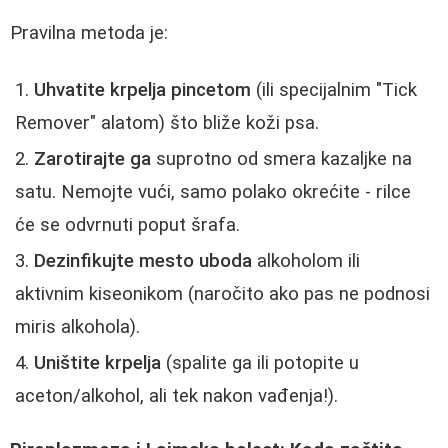
Pravilna metoda je:
Uhvatite krpelja pincetom
(ili specijalnim "Tick
Remover" alatom) što bliže koži psa.
Zarotirajte ga
suprotno od smera kazaljke na
satu. Nemojte vući, samo polako okrećite - rilce
će se odvrnuti poput šrafa.
Dezinfikujte mesto uboda
alkoholom ili
aktivnim kiseonikom (naročito ako pas ne podnosi
miris alkohola).
Uništite krpelja
(spalite ga ili potopite u
aceton/alkohol, ali tek nakon vađenja!).