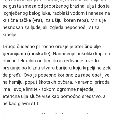
se gusta smesa od proprženog brašna, ulja i dosta
izgnječenog belog luka, razblaži vodom i nanese na
kritične tačke (vrat, iza ušiju, koren repa). Miris je
nesnosan za ljude, ali izgleda nepodnošljiv i za
krpelje.
Drugo čudesno prirodno oružje je
eterično ulje
geranijuma (muškatle)
. Nanošenje nekoliko kapi na
običnu tekstilnu ogrlicu ili razređivanje u vodi i
prskanje po krznu stvara barijeru koju krpelji ne žele
da pređu. Ovo je posebno korisno za rase osetljive
na hemiju, poput škotskih ovčara. Naravno, priroda
ima i svoje limite - tokom ogromne najezde,
eterična ulja služe više kao pomoćno sredstvo, a
ne kao glavni štit.