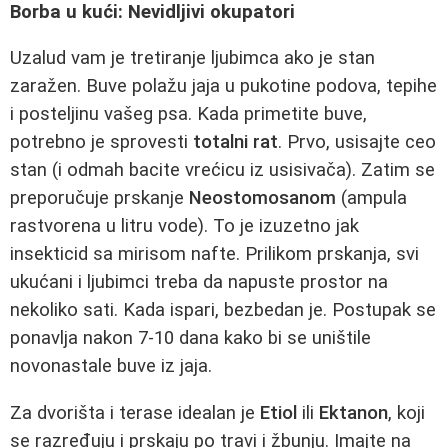
Borba u kući: Nevidljivi okupatori
Uzalud vam je tretiranje ljubimca ako je stan
zaražen. Buve polažu jaja u pukotine podova, tepihe
i posteljinu vašeg psa. Kada primetite buve,
potrebno je sprovesti
totalni rat
. Prvo, usisajte ceo
stan (i odmah bacite vrećicu iz usisivača). Zatim se
preporučuje prskanje
Neostomosanom
(ampula
rastvorena u litru vode). To je izuzetno jak
insekticid sa mirisom nafte. Prilikom prskanja, svi
ukućani i ljubimci treba da napuste prostor na
nekoliko sati. Kada ispari, bezbedan je. Postupak se
ponavlja nakon 7-10 dana kako bi se uništile
novonastale buve iz jaja.
Za dvorišta i terase idealan je
Etiol
ili
Ektanon
, koji
se razređuju i prskaju po travi i žbunju. Imajte na