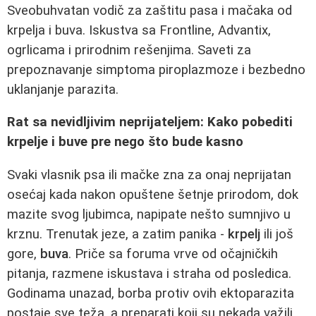
Sveobuhvatan vodič za zaštitu pasa i mačaka od
krpelja i buva. Iskustva sa Frontline, Advantix,
ogrlicama i prirodnim rešenjima. Saveti za
prepoznavanje simptoma piroplazmoze i bezbedno
uklanjanje parazita.
Rat sa nevidljivim neprijateljem: Kako pobediti
krpelje i buve pre nego što bude kasno
Svaki vlasnik psa ili mačke zna za onaj neprijatan
osećaj kada nakon opuštene šetnje prirodom, dok
mazite svog ljubimca, napipate nešto sumnjivo u
krznu. Trenutak jeze, a zatim panika -
krpelj
ili još
gore,
buva
. Priče sa foruma vrve od očajničkih
pitanja, razmene iskustava i straha od posledica.
Godinama unazad, borba protiv ovih ektoparazita
postaje sve teža, a preparati koji su nekada važili