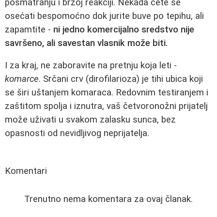
posmatranju i brzoj reakciji. Nekada ćete se
osećati bespomoćno dok jurite buve po tepihu, ali
zapamtite -
ni jedno komercijalno sredstvo nije
savršeno, ali savestan vlasnik može biti.
I za kraj, ne zaboravite na pretnju koja leti -
komarce
. Srčani crv (dirofilarioza) je tihi ubica koji
se širi uštanjem komaraca. Redovnim testiranjem i
zaštitom spolja i iznutra, vaš četvoronožni prijatelj
može uživati u svakom zalasku sunca, bez
opasnosti od nevidljivog neprijatelja.
Komentari
Trenutno nema komentara za ovaj članak.