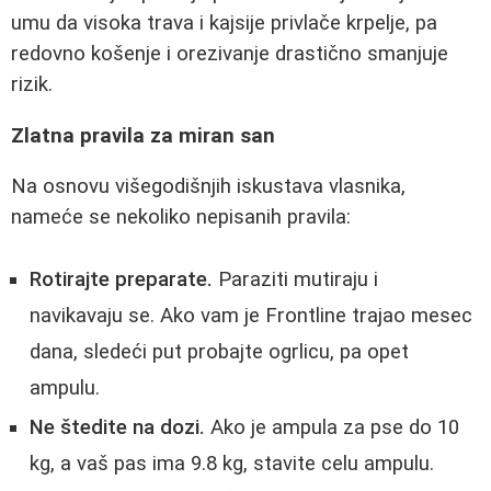
umu da visoka trava i kajsije privlače krpelje, pa
redovno košenje i orezivanje drastično smanjuje
rizik.
Zlatna pravila za miran san
Na osnovu višegodišnjih iskustava vlasnika,
nameće se nekoliko nepisanih pravila:
Rotirajte preparate.
Paraziti mutiraju i
navikavaju se. Ako vam je Frontline trajao mesec
dana, sledeći put probajte ogrlicu, pa opet
ampulu.
Ne štedite na dozi.
Ako je ampula za pse do 10
kg, a vaš pas ima 9.8 kg, stavite celu ampulu.