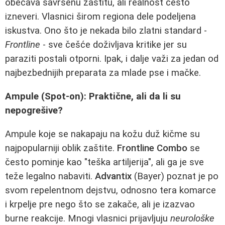
obećava savršenu zaštitu, ali realnost često
izneveri. Vlasnici širom regiona dele podeljena
iskustva. Ono što je nekada bilo zlatni standard -
Frontline
- sve češće doživljava kritike jer su
paraziti postali otporni. Ipak, i dalje važi za jedan od
najbezbednijih preparata za mlade pse i mačke.
Ampule (Spot-on): Praktične, ali da li su
nepogrešive?
Ampule koje se nakapaju na kožu duž kičme su
najpopularniji oblik zaštite.
Frontline Combo
se
često pominje kao "teška artiljerija", ali ga je sve
teže legalno nabaviti.
Advantix
(Bayer) poznat je po
svom repelentnom dejstvu, odnosno tera komarce
i krpelje pre nego što se zakače, ali je izazvao
burne reakcije. Mnogi vlasnici prijavljuju
neurološke