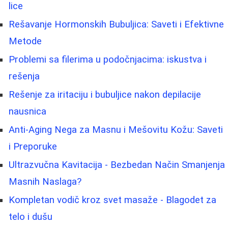
lice
Rešavanje Hormonskih Bubuljica: Saveti i Efektivne
Metode
Problemi sa filerima u podočnjacima: iskustva i
rešenja
Rešenje za iritaciju i bubuljice nakon depilacije
nausnica
Anti-Aging Nega za Masnu i Mešovitu Kožu: Saveti
i Preporuke
Ultrazvučna Kavitacija - Bezbedan Način Smanjenja
Masnih Naslaga?
Kompletan vodič kroz svet masaže - Blagodet za
telo i dušu