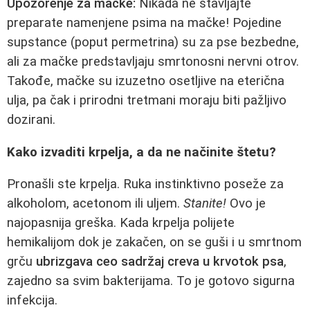
Upozorenje za mačke:
Nikada ne stavljajte
preparate namenjene psima na mačke! Pojedine
supstance (poput permetrina) su za pse bezbedne,
ali za mačke predstavljaju smrtonosni nervni otrov.
Takođe, mačke su izuzetno osetljive na eterična
ulja, pa čak i prirodni tretmani moraju biti pažljivo
dozirani.
Kako izvaditi krpelja, a da ne načinite štetu?
Pronašli ste krpelja. Ruka instinktivno poseže za
alkoholom, acetonom ili uljem.
Stanite!
Ovo je
najopasnija greška. Kada krpelja polijete
hemikalijom dok je zakačen, on se guši i u smrtnom
grču
ubrizgava ceo sadržaj creva u krvotok psa
,
zajedno sa svim bakterijama. To je gotovo sigurna
infekcija.