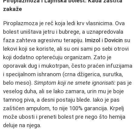
Piroplazmoza i Lajmska bolest: Kada zaštita
zakaže
Piroplazmoza je reč koja ledi krv vlasnicima. Ova
bolest uništava jetru i bubrege, a uznapredovala
faza zahteva agresivnu terapiju.
Imizol
i
Dovicin
su
lekovi koji se koriste, ali su oni sami po sebi otrovi
koji dodatno opterećuju organizam. Zato je
oporavak dug i mukotrpan, često praćen infuzijama
i specijalnom ishranom (crna džigerica, surutka,
belo meso).
Simptom koji ne smete ignorisati:
pas je
veselog duha, ali se lako zamara, urin mu je boje
tamnog piva, a desni postaju blede. Iako je pas
zaštićen ampulom, to nije 100% garancija. Krpelj
može ubosti i preneti bolest pre nego što hemija
deluje na njega.