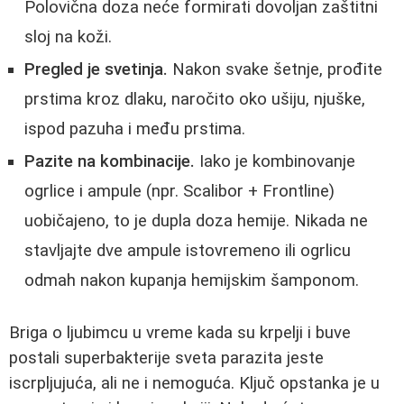
Polovična doza neće formirati dovoljan zaštitni
sloj na koži.
Pregled je svetinja.
Nakon svake šetnje, prođite
prstima kroz dlaku, naročito oko ušiju, njuške,
ispod pazuha i među prstima.
Pazite na kombinacije.
Iako je kombinovanje
ogrlice i ampule (npr. Scalibor + Frontline)
uobičajeno, to je dupla doza hemije. Nikada ne
stavljajte dve ampule istovremeno ili ogrlicu
odmah nakon kupanja hemijskim šamponom.
Briga o ljubimcu u vreme kada su krpelji i buve
postali superbakterije sveta parazita jeste
iscrpljujuća, ali ne i nemoguća. Ključ opstanka je u