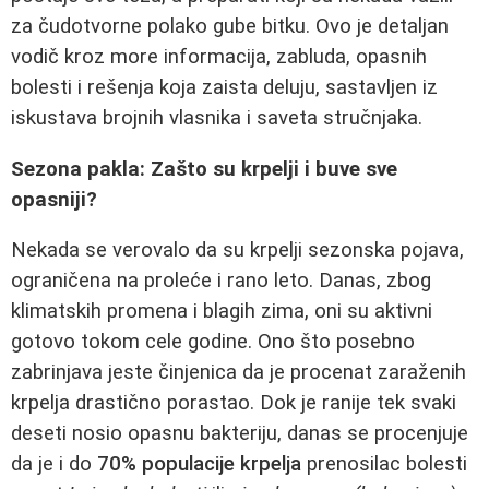
za čudotvorne polako gube bitku. Ovo je detaljan
vodič kroz more informacija, zabluda, opasnih
bolesti i rešenja koja zaista deluju, sastavljen iz
iskustava brojnih vlasnika i saveta stručnjaka.
Sezona pakla: Zašto su krpelji i buve sve
opasniji?
Nekada se verovalo da su krpelji sezonska pojava,
ograničena na proleće i rano leto. Danas, zbog
klimatskih promena i blagih zima, oni su aktivni
gotovo tokom cele godine. Ono što posebno
zabrinjava jeste činjenica da je procenat zaraženih
krpelja drastično porastao. Dok je ranije tek svaki
deseti nosio opasnu bakteriju, danas se procenjuje
da je i do
70% populacije krpelja
prenosilac bolesti