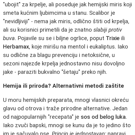
"ubojit" za krpelje, ali poseduje jak hemijski miris koji
smeta kućnim ljubimcima u stanu. Scalibor je
"nevidljiviji" - nema jak miris, odlično štiti od krpelja,
ali su korisnici primetili da je znatno
slabiji protiv
buva
. Pojavile su se i biljne ogrlice, poput
Trixie
ili
Herbamax
, koje mirišu na mentol i eukaliptus. Iako
su odlične za blagu prevenciju i netoksične, u
sezoni najezde krpelja jednostavno nisu dovoljno
jake - paraziti bukvalno "šetaju" preko njih.
Hemija ili priroda? Alternativni metodi zaštite
U moru hemijskih preparata, mnogi vlasnici okreću
glavu od otrova i traže prirodne alternative. Jedan
od najpopularnijih "recepata" je
sos od belog luka
.
Iako zvuči bapski, mnogi se kunu da je to jedino što
im je sačuvalo pse.
Princip je jednostavan:
napravi