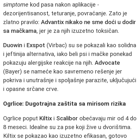
simptome
kod pasa nakon aplikacije -
dezorijentisanost, teturanje, povraćanje. Zato je
zlatno pravilo:
Advantix nikako ne sme doći u dodir
sa mačkama
, jer je za njih izuzetno toksičan.
Duowin
i
Exspot
(Virbac) su se pokazali kao solidna
i jeftinija alternativa, iako beli psi i mačke ponekad
pokazuju alergijske reakcije na njih.
Advocate
(Bayer) se nameće kao savremeno rešenje jer
pokriva i unutrašnje i spoljašnje parazite, uključujući
i opasne srčane crve.
Ogrlice: Dugotrajna zaštita sa mirisom rizika
Ogrlice poput
Kiltix
i
Scalibor
obećavaju mir od 4 do
8 meseci. Idealne su za pse koji žive u dvorištima.
Kiltix se pokazao kao izuzetno efikasan, gotovo