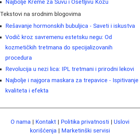
Najbolje Kreme za Suvu i Osetljivu Kožu
Tekstovi na srodnim blogovima
Rešavanje hormonskih bubuljica - Saveti i iskustva
Vodič kroz savremenu estetsku negu: Od
kozmetičkih tretmana do specijalizovanih
procedura
Revolucija u nezi lica: IPL tretmani i prirodni lekovi
Najbolje i najgora maskara za trepavice - Ispitivanje
kvaliteta i efekta
O nama
|
Kontakt
|
Politika privatnosti
|
Uslovi
korišćenja
|
Marketinški servisi