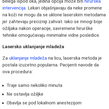
belega ispod oka, jedina opcija može biti
hirurška
intervencija
. Lekari objašnjavaju da neke promene
na koži ne mogu da se uklone laserskim metodama
jer zahtevaju precizniji zahvat. Iako se mnogi boje
ožiljaka nakon operacije, savremene hirurške
tehnike omogućavaju minimalne vidne posledice.
Lasersko uklanjanje mladeža
Za
uklanjanje mladeža
na licu, laserska metoda je
postala izuzetno popularna. Pacijenti navode da
ova procedura:
Traje samo nekoliko minuta
Ne ostavlja ožiljke
Obavlja se pod lokalnom anestezijom