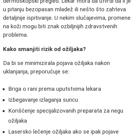
dermoskopski pregled. Lekar mora da utvrdi da li je
u pitanju bezopasan mladež ili nešto što zahteva
detaljnije ispitivanje. U nekim slučajevima, promene
na koži mogu biti znak ozbiljnijih zdravstvenih
problema.
Kako smanjiti rizik od ožiljaka?
Da bi se minimizirala pojava ožiljaka nakon
uklanjanja, preporučuje se:
Briga o rani prema uputstvima lekara
Izbegavanje izlaganja suncu
Korišćenje specijalizovanih preparata za negu
ožiljaka
Lasersko lečenje ožiljaka ako se ipak pojave