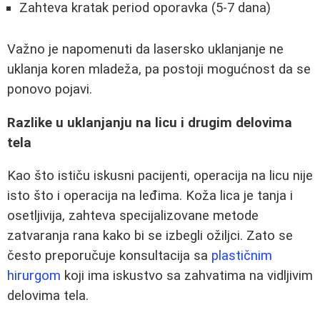
Zahteva kratak period oporavka (5-7 dana)
Važno je napomenuti da lasersko uklanjanje ne
uklanja koren mladeža, pa postoji mogućnost da se
ponovo pojavi.
Razlike u uklanjanju na licu i drugim delovima
tela
Kao što ističu iskusni pacijenti, operacija na licu nije
isto što i operacija na leđima. Koža lica je tanja i
osetljivija, zahteva specijalizovane metode
zatvaranja rana kako bi se izbegli ožiljci. Zato se
često preporučuje konsultacija sa
plastičnim
hirurgom
koji ima iskustvo sa zahvatima na vidljivim
delovima tela.