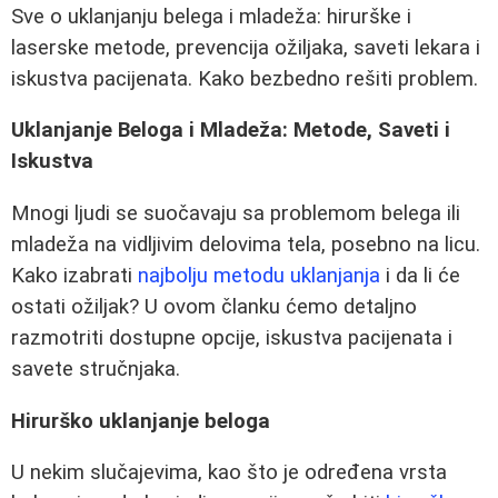
Sve o uklanjanju belega i mladeža: hirurške i
laserske metode, prevencija ožiljaka, saveti lekara i
iskustva pacijenata. Kako bezbedno rešiti problem.
Uklanjanje Beloga i Mladeža: Metode, Saveti i
Iskustva
Mnogi ljudi se suočavaju sa problemom belega ili
mladeža na vidljivim delovima tela, posebno na licu.
Kako izabrati
najbolju metodu uklanjanja
i da li će
ostati ožiljak? U ovom članku ćemo detaljno
razmotriti dostupne opcije, iskustva pacijenata i
savete stručnjaka.
Hirurško uklanjanje beloga
U nekim slučajevima, kao što je određena vrsta