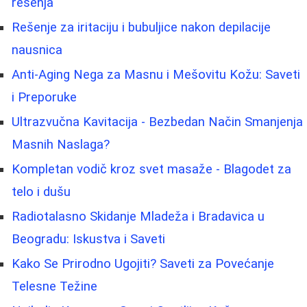
rešenja
Rešenje za iritaciju i bubuljice nakon depilacije
nausnica
Anti-Aging Nega za Masnu i Mešovitu Kožu: Saveti
i Preporuke
Ultrazvučna Kavitacija - Bezbedan Način Smanjenja
Masnih Naslaga?
Kompletan vodič kroz svet masaže - Blagodet za
telo i dušu
Radiotalasno Skidanje Mladeža i Bradavica u
Beogradu: Iskustva i Saveti
Kako Se Prirodno Ugojiti? Saveti za Povećanje
Telesne Težine