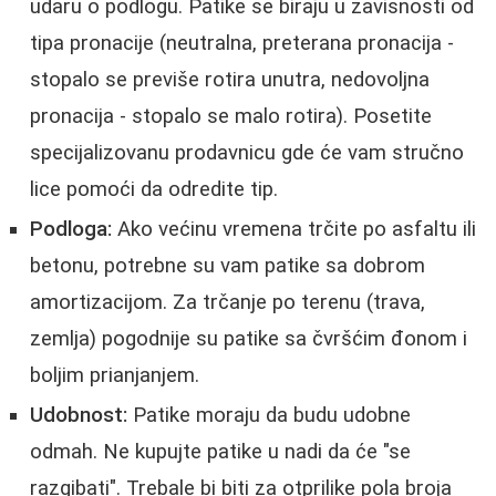
udaru o podlogu. Patike se biraju u zavisnosti od
tipa pronacije (neutralna, preterana pronacija -
stopalo se previše rotira unutra, nedovoljna
pronacija - stopalo se malo rotira). Posetite
specijalizovanu prodavnicu gde će vam stručno
lice pomoći da odredite tip.
Podloga:
Ako većinu vremena trčite po asfaltu ili
betonu, potrebne su vam patike sa dobrom
amortizacijom. Za trčanje po terenu (trava,
zemlja) pogodnije su patike sa čvršćim đonom i
boljim prianjanjem.
Udobnost:
Patike moraju da budu udobne
odmah. Ne kupujte patike u nadi da će "se
razgibati". Trebale bi biti za otprilike pola broja