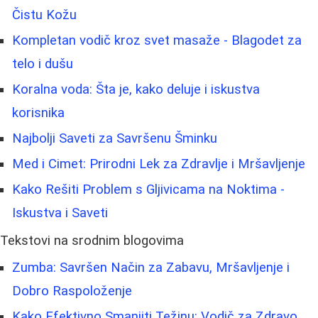
Čistu Kožu
Kompletan vodič kroz svet masaže - Blagodet za
telo i dušu
Koralna voda: Šta je, kako deluje i iskustva
korisnika
Najbolji Saveti za Savršenu Šminku
Med i Cimet: Prirodni Lek za Zdravlje i Mršavljenje
Kako Rešiti Problem s Gljivicama na Noktima -
Iskustva i Saveti
Tekstovi na srodnim blogovima
Zumba: Savršen Način za Zabavu, Mršavljenje i
Dobro Raspoloženje
Kako Efektivno Smanjiti Težinu: Vodič za Zdravo