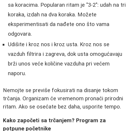
sa koracima. Popularan ritam je "3-2": udah na tri
koraka, izdah na dva koraka. Možete
eksperimentisati da nađete ono što vama
odgovara.
Udišite i kroz nos i kroz usta. Kroz nos se
vazduh filtrira i zagreva, dok usta omogućavaju
brži unos veće količine vazduha pri većem
naporu.
Nemojte se previše fokusirati na disanje tokom
trčanja. Organizam će vremenom pronaći prirodni
ritam. Ako se osećate bez daha, usporite tempo.
Kako započeti sa trčanjem? Program za
potpune početnike