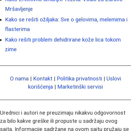
Mršavljenje
Kako se rešiti ožiljaka: Sve o gelovima, melemima i
flasterima
Kako rešiti problem dehidrirane kože lica tokom
zime
O nama
|
Kontakt
|
Politika privatnosti
|
Uslovi
korišćenja
|
Marketinški servisi
Urednici i autori ne preuzimaju nikakvu odgovornost
za bilo kakve greške ili propuste u sadržaju ovog
sajta. Informacije sadržane na ovom sajtu pružaju se