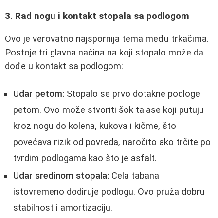
3. Rad nogu i kontakt stopala sa podlogom
Ovo je verovatno najspornija tema među trkačima.
Postoje tri glavna načina na koji stopalo može da
dođe u kontakt sa podlogom:
Udar petom:
Stopalo se prvo dotakne podloge
petom. Ovo može stvoriti šok talase koji putuju
kroz nogu do kolena, kukova i kičme, što
povećava rizik od povreda, naročito ako trčite po
tvrdim podlogama kao što je asfalt.
Udar sredinom stopala:
Cela tabana
istovremeno dodiruje podlogu. Ovo pruža dobru
stabilnost i amortizaciju.