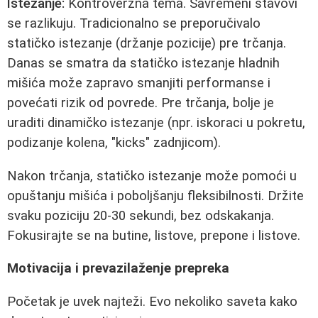
Istezanje:
Kontroverzna tema. Savremeni stavovi
se razlikuju. Tradicionalno se preporučivalo
statičko istezanje (držanje pozicije) pre trčanja.
Danas se smatra da statičko istezanje hladnih
mišića može zapravo smanjiti performanse i
povećati rizik od povrede. Pre trčanja, bolje je
uraditi dinamičko istezanje (npr. iskoraci u pokretu,
podizanje kolena, "kicks" zadnjicom).
Nakon trčanja, statičko istezanje može pomoći u
opuštanju mišića i poboljšanju fleksibilnosti. Držite
svaku poziciju 20-30 sekundi, bez odskakanja.
Fokusirajte se na butine, listove, prepone i listove.
Motivacija i prevazilaženje prepreka
Početak je uvek najteži. Evo nekoliko saveta kako