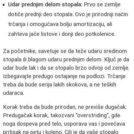
Udar prednjim delom stopala:
Prvo se zemlje
dotiče prednji deo stopala. Ovo je prirodniji način
trčanja i omogućava bolju amortizaciju, ali
zahteva jače listove i donji deo potkolenice.
Za početnike, savetuje se da teže udaru sredinom
stopala ili blagom udaru prednjim delom. Ključ je da
udar bude lak i da se stopalo brzo odvoji od zemlje.
Izbegavajte predugo ostajanje na podlozi. Trčanje
treba da bude serija lakih skokova, a ne teških
udaraca.
Korak treba da bude prirodan, ne previše dugačak.
Predugačak korak, takozvani "overstriding", gde
noga dospeva pred telo, usporava vas i povećava
pritisak na petu i koleno. Cilj je da vaše stopalo