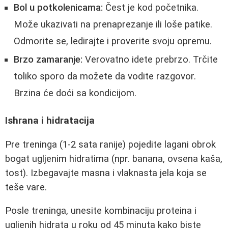
Bol u potkolenicama:
Čest je kod početnika.
Može ukazivati na prenaprezanje ili loše patike.
Odmorite se, ledirajte i proverite svoju opremu.
Brzo zamaranje:
Verovatno idete prebrzo. Trčite
toliko sporo da možete da vodite razgovor.
Brzina će doći sa kondicijom.
Ishrana i hidratacija
Pre treninga (1-2 sata ranije) pojedite lagani obrok
bogat ugljenim hidratima (npr. banana, ovsena kaša,
tost). Izbegavajte masna i vlaknasta jela koja se
teše vare.
Posle treninga, unesite kombinaciju proteina i
ugljenih hidrata u roku od 45 minuta kako biste