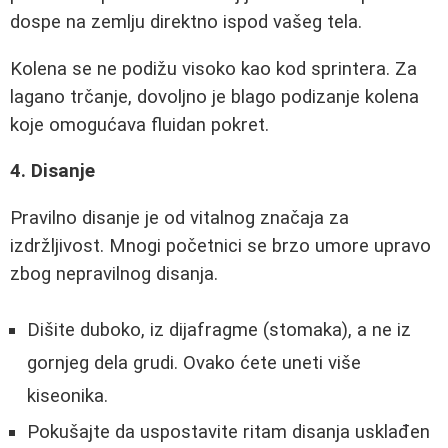
dospe na zemlju direktno ispod vašeg tela.
Kolena se ne podižu visoko kao kod sprintera. Za
lagano trčanje, dovoljno je blago podizanje kolena
koje omogućava fluidan pokret.
4. Disanje
Pravilno disanje je od vitalnog značaja za
izdržljivost. Mnogi početnici se brzo umore upravo
zbog nepravilnog disanja.
Dišite duboko, iz dijafragme (stomaka), a ne iz
gornjeg dela grudi. Ovako ćete uneti više
kiseonika.
Pokušajte da uspostavite ritam disanja usklađen