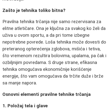
Zašto je tehnika toliko bitna?
Pravilna tehnika trčanja nije samo rezervisana za
elitne atletičare. Ona je ključna za svakog ko želi da
uživa u ovom sportu, a da pri tome izbegne
nepotrebne povrede. Loša tehnika može dovesti do
preteranog opterećenja zglobova, mišića i tetiva,
što vremenom rezultira bolovima, upalama, pa čak i
ozbiljnijim povredama. S druge strane, efikasna
tehnika omogućava ekonomičnije korišćenje
energije, što vam omogućava da trčite duže i brže
sa manje napora.
Osnovni elementi pravilne tehnike trčanja
1. Položaj tela i glave