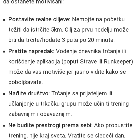
da ostanete motivisani:
Postavite realne ciljeve:
Nemojte na početku
težiti da istrčite 5km. Cilj za prvu nedelju može
biti da trčite/hodate 3 puta po 20 minuta.
Pratite napredak:
Vodenje dnevnika trčanja ili
korišćenje aplikacija (poput Strave ili Runkeeper)
može da vas motivíše jer jasno vidite kako se
poboljšavate.
Nađite društvo:
Trčanje sa prijateljem ili
učlanjenje u trkačku grupu može učiniti trening
zabavnijim i obaveznijim.
Ne budite prestrogi prema sebi:
Ako propustite
trening, nije kraj sveta. Vratite se sledeći dan.