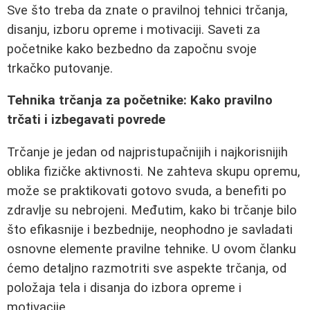
Sve što treba da znate o pravilnoj tehnici trčanja,
disanju, izboru opreme i motivaciji. Saveti za
početnike kako bezbedno da započnu svoje
trkačko putovanje.
Tehnika trčanja za početnike: Kako pravilno
trčati i izbegavati povrede
Trčanje je jedan od najpristupačnijih i najkorisnijih
oblika fizičke aktivnosti. Ne zahteva skupu opremu,
može se praktikovati gotovo svuda, a benefiti po
zdravlje su nebrojeni. Međutim, kako bi trčanje bilo
što efikasnije i bezbednije, neophodno je savladati
osnovne elemente pravilne tehnike. U ovom članku
ćemo detaljno razmotriti sve aspekte trčanja, od
položaja tela i disanja do izbora opreme i
motivacije.