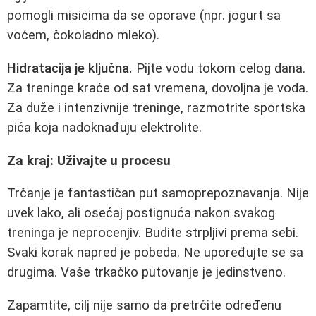
pomogli misicima da se oporave (npr. jogurt sa
voćem, čokoladno mleko).
Hidratacija je ključna.
Pijte vodu tokom celog dana.
Za treninge kraće od sat vremena, dovoljna je voda.
Za duže i intenzivnije treninge, razmotrite sportska
pića koja nadoknađuju elektrolite.
Za kraj: Uživajte u procesu
Trčanje je fantastičan put samoprepoznavanja. Nije
uvek lako, ali osećaj postignuća nakon svakog
treninga je neprocenjiv. Budite strpljivi prema sebi.
Svaki korak napred je pobeda. Ne upoređujte se sa
drugima. Vaše trkačko putovanje je jedinstveno.
Zapamtite, cilj nije samo da pretrčite određenu