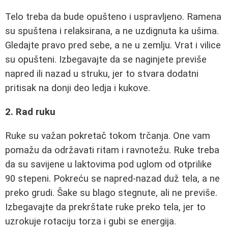
Telo treba da bude opušteno i uspravljeno. Ramena
su spuštena i relaksirana, a ne uzdignuta ka ušima.
Gledajte pravo pred sebe, a ne u zemlju. Vrat i vilice
su opušteni. Izbegavajte da se naginjete previše
napred ili nazad u struku, jer to stvara dodatni
pritisak na donji deo ledja i kukove.
2. Rad ruku
Ruke su važan pokretač tokom trčanja. One vam
pomažu da održavati ritam i ravnotežu. Ruke treba
da su savijene u laktovima pod uglom od otprilike
90 stepeni. Pokreću se napred-nazad duž tela, a ne
preko grudi. Šake su blago stegnute, ali ne previše.
Izbegavajte da prekrštate ruke preko tela, jer to
uzrokuje rotaciju torza i gubi se energija.