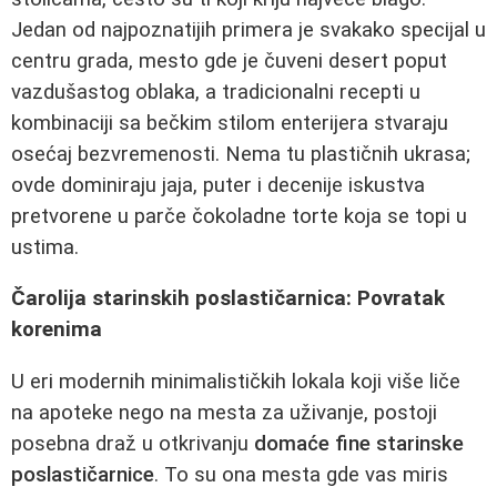
Jedan od najpoznatijih primera je svakako specijal u
centru grada, mesto gde je čuveni desert poput
vazdušastog oblaka, a tradicionalni recepti u
kombinaciji sa bečkim stilom enterijera stvaraju
osećaj bezvremenosti. Nema tu plastičnih ukrasa;
ovde dominiraju jaja, puter i decenije iskustva
pretvorene u parče čokoladne torte koja se topi u
ustima.
Čarolija starinskih poslastičarnica: Povratak
korenima
U eri modernih minimalističkih lokala koji više liče
na apoteke nego na mesta za uživanje, postoji
posebna draž u otkrivanju
domaće fine starinske
poslastičarnice
. To su ona mesta gde vas miris