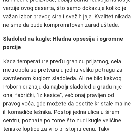
verzije ovog deserta, što samo dokazuje koliko je
važan izbor pravog sira i svežih jaja. Kvalitet nikada
ne sme da bude kompromitovan zarad uštede.
Sladoled na kugle: Hladna opsesija i ogromne
porcije
Kada temperature pređu granicu prijatnog, cela
metropola se pretvara u jednu veliku potragu za
savršenom kuglom sladoleda. Ali ne bilo kakvog.
Pobornici znaju da
najbolji sladoled u gradu
nije
onaj fabrički, "iz kesice", već onaj pravljen od
pravog voća, gde možete da osetite kristale maline
ili komadiće lešnika. Postoji jedna ulica u širem
centru, poznata po tome što nudi kugle veličine
teniske loptice za vrlo pristojnu cenu. Takvi