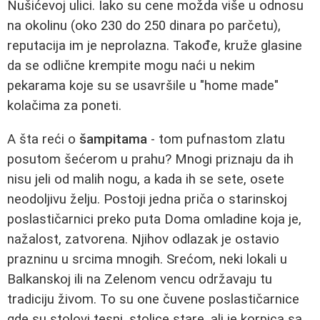
Nušićevoj ulici. Iako su cene možda više u odnosu
na okolinu (oko 230 do 250 dinara po parčetu),
reputacija im je neprolazna. Takođe, kruže glasine
da se odlične krempite mogu naći u nekim
pekarama koje su se usavršile u "home made"
kolačima za poneti.
A šta reći o
šampitama
- tom pufnastom zlatu
posutom šećerom u prahu? Mnogi priznaju da ih
nisu jeli od malih nogu, a kada ih se sete, osete
neodoljivu želju. Postoji jedna priča o starinskoj
poslastičarnici preko puta Doma omladine koja je,
nažalost, zatvorena. Njihov odlazak je ostavio
prazninu u srcima mnogih. Srećom, neki lokali u
Balkanskoj ili na Zelenom vencu održavaju tu
tradiciju živom. To su one čuvene poslastičarnice
gde su stolovi tesni, stolice stare, ali je korpica sa