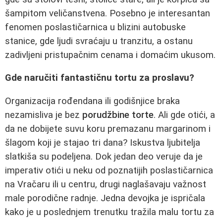
šampitom veličanstvena. Posebno je interesantan
fenomen poslastičarnica u blizini autobuske
stanice, gde ljudi svraćaju u tranzitu, a ostanu
zadivljeni pristupačnim cenama i domaćim ukusom.
Gde naručiti fantastičnu tortu za proslavu?
Organizacija rođendana ili godišnjice braka
nezamisliva je bez
porudžbine torte
. Ali gde otići, a
da ne dobijete suvu koru premazanu margarinom i
šlagom koji je stajao tri dana? Iskustva ljubitelja
slatkiša su podeljena. Dok jedan deo veruje da je
imperativ otići u neku od poznatijih poslastičarnica
na Vračaru ili u centru, drugi naglašavaju važnost
male porodične radnje. Jedna devojka je ispričala
kako je u poslednjem trenutku tražila malu tortu za