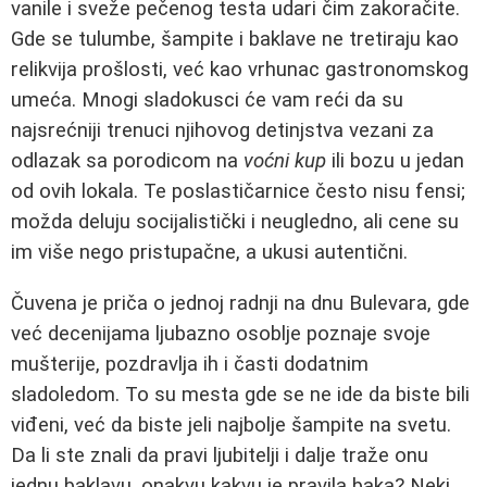
vanile i sveže pečenog testa udari čim zakoračite.
Gde se tulumbe, šampite i baklave ne tretiraju kao
relikvija prošlosti, već kao vrhunac gastronomskog
umeća. Mnogi sladokusci će vam reći da su
najsrećniji trenuci njihovog detinjstva vezani za
odlazak sa porodicom na
voćni kup
ili bozu u jedan
od ovih lokala. Te poslastičarnice često nisu fensi;
možda deluju socijalistički i neugledno, ali cene su
im više nego pristupačne, a ukusi autentični.
Čuvena je priča o jednoj radnji na dnu Bulevara, gde
već decenijama ljubazno osoblje poznaje svoje
mušterije, pozdravlja ih i časti dodatnim
sladoledom. To su mesta gde se ne ide da biste bili
viđeni, već da biste jeli najbolje šampite na svetu.
Da li ste znali da pravi ljubitelji i dalje traže onu
jednu baklavu, onakvu kakvu je pravila baka? Neki