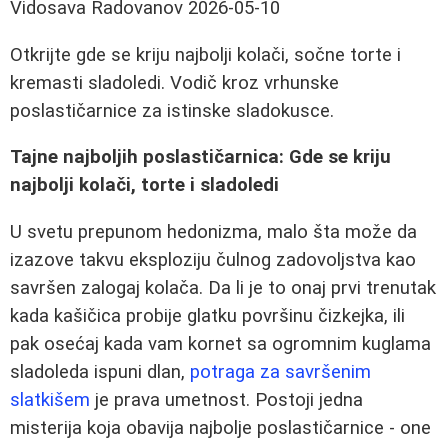
Vidosava Radovanov
2026-05-10
Otkrijte gde se kriju najbolji kolači, sočne torte i
kremasti sladoledi. Vodič kroz vrhunske
poslastičarnice za istinske sladokusce.
Tajne najboljih poslastičarnica: Gde se kriju
najbolji kolači, torte i sladoledi
U svetu prepunom hedonizma, malo šta može da
izazove takvu eksploziju čulnog zadovoljstva kao
savršen zalogaj kolača. Da li je to onaj prvi trenutak
kada kašičica probije glatku površinu čizkejka, ili
pak osećaj kada vam kornet sa ogromnim kuglama
sladoleda ispuni dlan,
potraga za savršenim
slatkišem
je prava umetnost. Postoji jedna
misterija koja obavija najbolje poslastičarnice - one