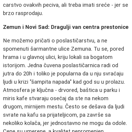
carstvo ovakvih peciva, ali treba imati sreće - jer se
brzo rasprodaju.
Zemun i Novi Sad: Dragulji van centra prestonice
Ne možemo pričati o poslastičarstvu, a ne
spomenuti šarmantne ulice Zemuna. Tu se, pored
hrama i u glavnoj ulici, kriju lokali sa bogatom
istorijom. Jedna čuvena poslastičarnica radi od
jutra do 20h i toliko je popularna da u nju svraćaju
ljudi u krizi "šampita napada" kad god su u prolazu.
Atmosfera je ključna - drvored, baštica u parku i
miris kafe stvaraju osećaj da ste na nekom
drugom, mirnijem mestu. Često se dešava da ljudi
svrate na kafu sa prijateljicom, pa završe sa
nekoliko kolača, jer jednostavno ne mogu da odole.
Cene su umerene, a kvalitet nepromenjen.