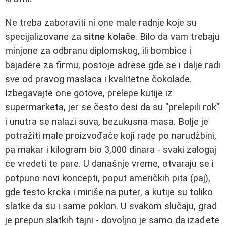
Ne treba zaboraviti ni one male radnje koje su
specijalizovane za
sitne kolače
. Bilo da vam trebaju
minjone za odbranu diplomskog, ili bombice i
bajadere za firmu, postoje adrese gde se i dalje radi
sve od pravog maslaca i kvalitetne čokolade.
Izbegavajte one gotove, prelepe kutije iz
supermarketa, jer se često desi da su "prelepili rok"
i unutra se nalazi suva, bezukusna masa. Bolje je
potražiti male proizvođače koji rade po narudžbini,
pa makar i kilogram bio 3,000 dinara - svaki zalogaj
će vredeti te pare. U današnje vreme, otvaraju se i
potpuno novi koncepti, poput američkih pita (paj),
gde testo krcka i miriše na puter, a kutije su toliko
slatke da su i same poklon. U svakom slučaju, grad
je prepun slatkih tajni - dovoljno je samo da izađete