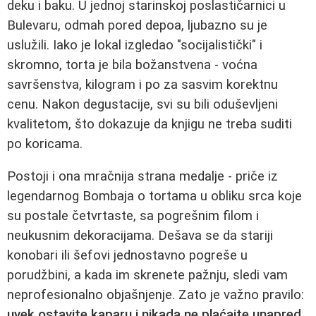
deku i baku. U jednoj starinskoj poslastičarnici u
Bulevaru, odmah pored depoa, ljubazno su je
uslužili. Iako je lokal izgledao "socijalistički" i
skromno, torta je bila božanstvena - voćna
savršenstva, kilogram i po za sasvim korektnu
cenu. Nakon degustacije, svi su bili oduševljeni
kvalitetom, što dokazuje da knjigu ne treba suditi
po koricama.
Postoji i ona mračnija strana medalje - priče iz
legendarnog Bombaja o tortama u obliku srca koje
su postale četvrtaste, sa pogrešnim filom i
neukusnim dekoracijama. Dešava se da stariji
konobari ili šefovi jednostavno pogreše u
porudžbini, a kada im skrenete pažnju, sledi vam
neprofesionalno objašnjenje. Zato je važno pravilo:
uvek ostavite kaparu i nikada ne plaćajte unapred