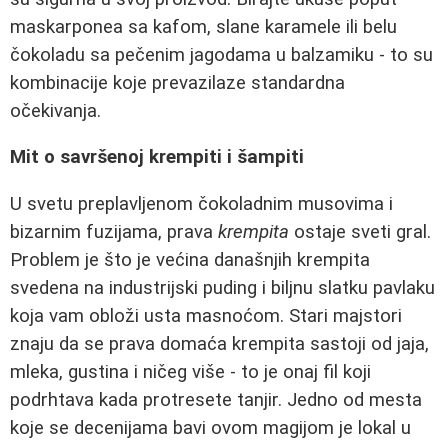
maskarponea sa kafom, slane karamele ili belu
čokoladu sa pečenim jagodama u balzamiku - to su
kombinacije koje prevazilaze standardna
očekivanja.
Mit o savršenoj krempiti i šampiti
U svetu preplavljenom čokoladnim musovima i
bizarnim fuzijama, prava
krempita
ostaje sveti gral.
Problem je što je većina današnjih krempita
svedena na industrijski puding i biljnu slatku pavlaku
koja vam obloži usta masnoćom. Stari majstori
znaju da se prava domaća krempita sastoji od jaja,
mleka, gustina i ničeg više - to je onaj fil koji
podrhtava kada protresete tanjir. Jedno od mesta
koje se decenijama bavi ovom magijom je lokal u