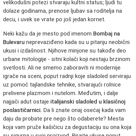
velikodušni potezi stvaraju kultni status; ljudi tu
dolaze godinama, prenose ljubav sa roditelja na
decu, i uvek se vrate po još jedan kornet.
Neki kažu da je mesto pod imenom
Bombaj na
Bulevaru
neprevaziđeno kada su u pitanju neobični
ukusi i izdašnost. Njihove minjone su takođe deo
urbane mitologije - sitni kolači koji nestaju brzinom
svetlosti. Ali ne smemo zaboraviti ni modernije
igrače na sceni, poput radnji koje sladoled serviraju
uz pomoć tajlandske tehnike, stvarajući rolnice
prelivene plazmom i nutelom. Međutim, i dalje
najjači adut ostaje
italijanski sladoled u klasičnoj
poslastičarnici
. Da li znate onaj osećaj kada vam
daju da probate pre nego što odaberete? Mesta
koja vam pruže kašičicu za degustaciju su ona koja
su sigurna u svoj proizvod. Birajte ukuse poput