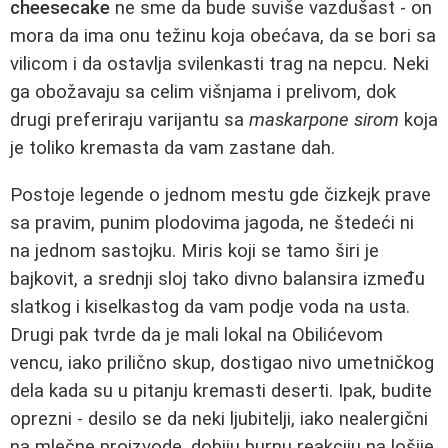
cheesecake
ne sme da bude suviše vazdušast - on
mora da ima onu težinu koja obećava, da se bori sa
vilicom i da ostavlja svilenkasti trag na nepcu. Neki
ga obožavaju sa celim višnjama i prelivom, dok
drugi preferiraju varijantu sa
maskarpone sirom
koja
je toliko kremasta da vam zastane dah.
Postoje legende o jednom mestu gde čizkejk prave
sa pravim, punim plodovima jagoda, ne štedeći ni
na jednom sastojku. Miris koji se tamo širi je
bajkovit, a srednji sloj tako divno balansira između
slatkog i kiselkastog da vam podje voda na usta.
Drugi pak tvrde da je mali lokal na Obilićevom
vencu, iako prilično skup, dostigao nivo umetničkog
dela kada su u pitanju kremasti deserti. Ipak, budite
oprezni - desilo se da neki ljubitelji, iako nealergični
na mlečne proizvode, dobiju burnu reakciju na lošije