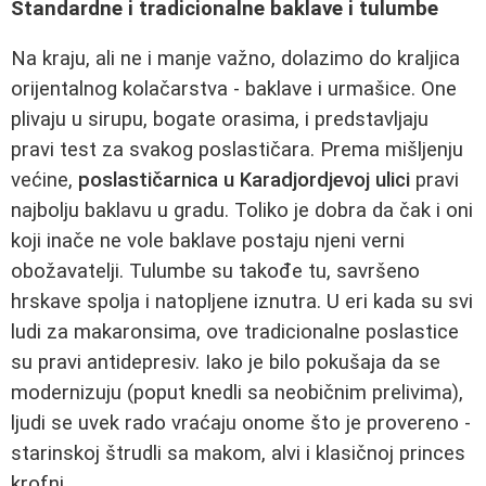
Standardne i tradicionalne baklave i tulumbe
Na kraju, ali ne i manje važno, dolazimo do kraljica
orijentalnog kolačarstva - baklave i urmašice. One
plivaju u sirupu, bogate orasima, i predstavljaju
pravi test za svakog poslastičara. Prema mišljenju
većine,
poslastičarnica u Karadjordjevoj ulici
pravi
najbolju baklavu u gradu. Toliko je dobra da čak i oni
koji inače ne vole baklave postaju njeni verni
obožavatelji. Tulumbe su takođe tu, savršeno
hrskave spolja i natopljene iznutra. U eri kada su svi
ludi za makaronsima, ove tradicionalne poslastice
su pravi antidepresiv. Iako je bilo pokušaja da se
modernizuju (poput knedli sa neobičnim prelivima),
ljudi se uvek rado vraćaju onome što je provereno -
starinskoj štrudli sa makom, alvi i klasičnoj princes
krofni.