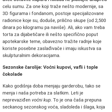
celu sumu. Za one koji traže nešto modernije, sa
3D figurama i fondanom, postoje specijalizovane
radionice koje su, doduše, prilično skupe (od 2,500
dinara po kilogramu pa naviše). Ali, ako vam treba
torta za dijabetičare ili nešto specifično poput
apotekarske teme, obavezno tražite radnje koje
koriste posebne zaslađivače i imaju iskustva sa
skulpturalnim dekoracijama.
Sezonske čarolije: Voćni kupovi, vafli i tople
čokolade
Kako godišnja doba menjaju garderobu, tako se
menja i naša potreba za slatkim. Leti je
neprevaziđen
voćni kup
. To je ona čaša prepuna
seckanog sezonskog voća, sladoleda i šlaga, koja