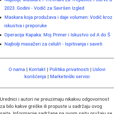
2023. Godini - Vodič za Savršen Izgled
Maskara koja produžava i daje volumen: Vodič kroz
iskustva i preporuke
Operacija Kapaka: Moj Primer i Iskustvo od A do Š
Najbolji masažeri za celulit - Ispitivanja i saveti
O nama
|
Kontakt
|
Politika privatnosti
|
Uslovi
korišćenja
|
Marketinški servisi
Urednici i autori ne preuzimaju nikakvu odgovornost
za bilo kakve greške ili propuste u sadržaju ovog
sajta. Informacije sadržane na ovom sajtu pružaju se