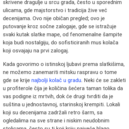
skrivene dragulje u srcu grada, često u sporednim
ulicama, gde majstorstvo i tradicija žive već
decenijama. Ovo nije običan pregled; ovo je
putovanje kroz sočne zalogaje, gde se istražuje
svaki kutak slatke mape, od fenomenalne šampite
koja budi nostalgiju, do sofisticiranih mus kolača
koji osvajaju na prvi zalogaj.
Kada govorimo o istinskoj ljubavi prema slatkišima,
ne možemo zanemariti mitsku raspravu o tome
gde se krije
najbolji kolač u gradu
. Neki će se zakleti
u profiterole čija je količina šećera taman tolika da
vas podigne iz mrtvih, dok će drugi tvrditi da je
suština u jednostavnoj, starinskoj krempiti. Lokali
koji su decenijama zadržali retro šarm, sa
ogledalima na sve strane i niskim neudobnim
stolicama, često su ti koji kriju najveće blago.