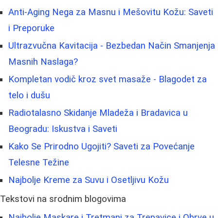
Anti-Aging Nega za Masnu i Mešovitu Kožu: Saveti
i Preporuke
Ultrazvučna Kavitacija - Bezbedan Način Smanjenja
Masnih Naslaga?
Kompletan vodič kroz svet masaže - Blagodet za
telo i dušu
Radiotalasno Skidanje Mladeža i Bradavica u
Beogradu: Iskustva i Saveti
Kako Se Prirodno Ugojiti? Saveti za Povećanje
Telesne Težine
Najbolje Kreme za Suvu i Osetljivu Kožu
Tekstovi na srodnim blogovima
Najbolje Maskare i Tretmani za Trepavice i Obrve u