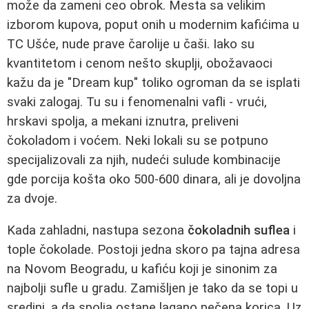
može da zameni ceo obrok. Mesta sa velikim
izborom kupova, poput onih u modernim kafićima u
TC Ušće, nude prave čarolije u čaši. Iako su
kvantitetom i cenom nešto skuplji, obožavaoci
kažu da je "Dream kup" toliko ogroman da se isplati
svaki zalogaj. Tu su i fenomenalni vafli - vrući,
hrskavi spolja, a mekani iznutra, preliveni
čokoladom i voćem. Neki lokali su se potpuno
specijalizovali za njih, nudeći sulude kombinacije
gde porcija košta oko 500-600 dinara, ali je dovoljna
za dvoje.
Kada zahladni, nastupa sezona
čokoladnih suflea
i
tople čokolade. Postoji jedna skoro pa tajna adresa
na Novom Beogradu, u kafiću koji je sinonim za
najbolji sufle u gradu. Zamišljen je tako da se topi u
sredini, a da spolja ostane lagano pečena korica. Uz