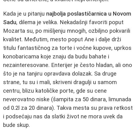
Kada je u pitanju
najbolja poslastičarnica u Novom
Sadu
, dilema je velika. Nekadašnji favoriti poput
Mozarta su, po mišljenju mnogih, ozbiljno pokvarili
kvalitet. Međutim, mesto poput Ane i dalje drži
titulu fantastičnog za torte i voćne kupove, uprkos
konobaricama koje znaju da budu bahate i
nezainteresovane. Enterijer je često hladan, ali ono
što je na tanjiru opravdava dolazak. Sa druge
strane, tu su i mali, skriveni dragulji u samom
centru, blizu katoličke porte, gde su cene
neverovatno niske (šampita za 50 dinara, limunada
od 0.2l za 20 dinara). Takva mesta su prava retkost
i podsećaju nas da slatki život ne mora uvek da
bude skup.