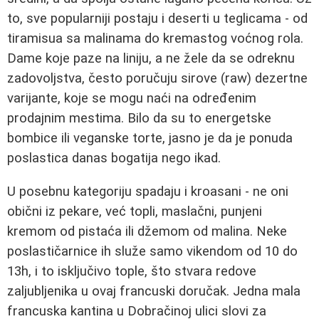
to, sve popularniji postaju i deserti u teglicama - od
tiramisua sa malinama do kremastog voćnog rola.
Dame koje paze na liniju, a ne žele da se odreknu
zadovoljstva, često poručuju sirove (raw) dezertne
varijante, koje se mogu naći na određenim
prodajnim mestima. Bilo da su to energetske
bombice ili veganske torte, jasno je da je ponuda
poslastica danas bogatija nego ikad.
U posebnu kategoriju spadaju i kroasani - ne oni
obični iz pekare, već topli, maslačni, punjeni
kremom od pistaća ili džemom od malina. Neke
poslastičarnice ih služe samo vikendom od 10 do
13h, i to isključivo tople, što stvara redove
zaljubljenika u ovaj francuski doručak. Jedna mala
francuska kantina u Dobračinoj ulici slovi za