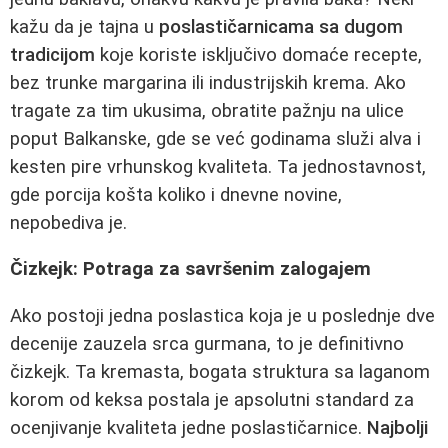
kažu da je tajna u
poslastičarnicama sa dugom
tradicijom
koje koriste isključivo domaće recepte,
bez trunke margarina ili industrijskih krema. Ako
tragate za tim ukusima, obratite pažnju na ulice
poput Balkanske, gde se već godinama služi alva i
kesten pire vrhunskog kvaliteta. Ta jednostavnost,
gde porcija košta koliko i dnevne novine,
nepobediva je.
Čizkejk: Potraga za savršenim zalogajem
Ako postoji jedna poslastica koja je u poslednje dve
decenije zauzela srca gurmana, to je definitivno
čizkejk. Ta kremasta, bogata struktura sa laganom
korom od keksa postala je apsolutni standard za
ocenjivanje kvaliteta jedne poslastičarnice.
Najbolji