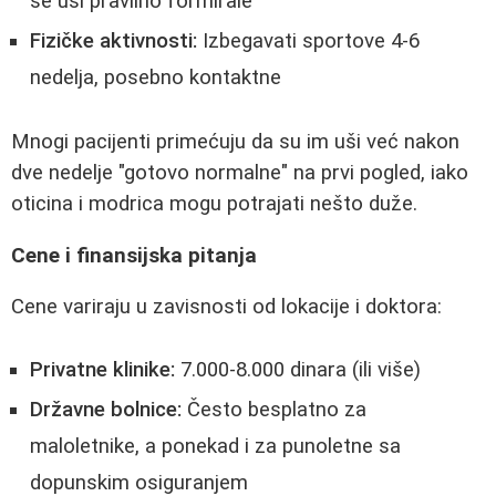
se uši pravilno formirale
Fizičke aktivnosti:
Izbegavati sportove 4-6
nedelja, posebno kontaktne
Mnogi pacijenti primećuju da su im uši već nakon
dve nedelje "gotovo normalne" na prvi pogled, iako
oticina i modrica mogu potrajati nešto duže.
Cene i finansijska pitanja
Cene variraju u zavisnosti od lokacije i doktora:
Privatne klinike:
7.000-8.000 dinara (ili više)
Državne bolnice:
Često besplatno za
maloletnike, a ponekad i za punoletne sa
dopunskim osiguranjem