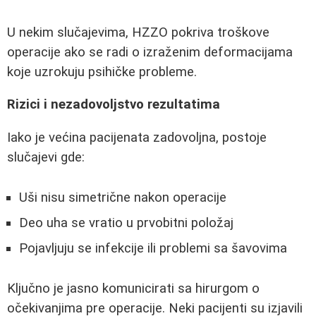
U nekim slučajevima, HZZO pokriva troškove
operacije ako se radi o izraženim deformacijama
koje uzrokuju psihičke probleme.
Rizici i nezadovoljstvo rezultatima
Iako je većina pacijenata zadovoljna, postoje
slučajevi gde:
Uši nisu simetrične nakon operacije
Deo uha se vratio u prvobitni položaj
Pojavljuju se infekcije ili problemi sa šavovima
Ključno je jasno komunicirati sa hirurgom o
očekivanjima pre operacije. Neki pacijenti su izjavili