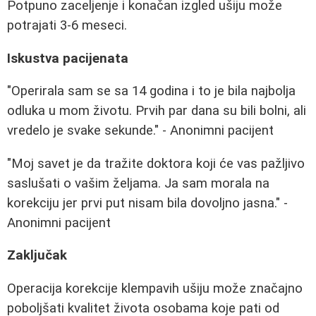
Potpuno zaceljenje i konačan izgled ušiju može
potrajati 3-6 meseci.
Iskustva pacijenata
"Operirala sam se sa 14 godina i to je bila najbolja
odluka u mom životu. Prvih par dana su bili bolni, ali
vredelo je svake sekunde." - Anonimni pacijent
"Moj savet je da tražite doktora koji će vas pažljivo
saslušati o vašim željama. Ja sam morala na
korekciju jer prvi put nisam bila dovoljno jasna." -
Anonimni pacijent
Zaključak
Operacija korekcije klempavih ušiju može značajno
poboljšati kvalitet života osobama koje pati od