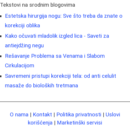
Tekstovi na srodnim blogovima
Estetska hirurgija nogu: Sve što treba da znate o
korekciji oblika
Kako očuvati mladolik izgled lica - Saveti za
antiejdžing negu
Rešavanje Problema sa Venama i Slabom
Cirkulacijom
Savremeni pristupi korekciji tela: od anti celulit
masaže do bioloških tretmana
O nama
|
Kontakt
|
Politika privatnosti
|
Uslovi
korišćenja
|
Marketinški servisi