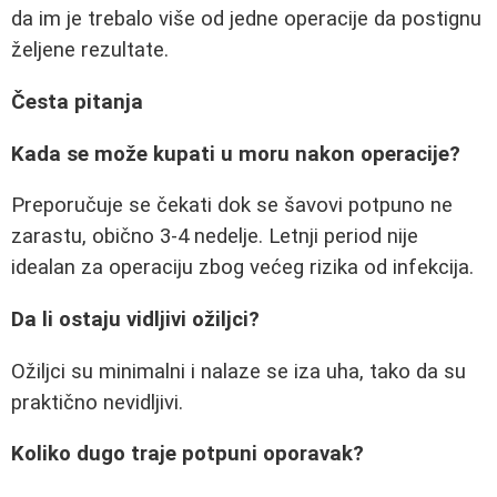
da im je trebalo više od jedne operacije da postignu
željene rezultate.
Česta pitanja
Kada se može kupati u moru nakon operacije?
Preporučuje se čekati dok se šavovi potpuno ne
zarastu, obično 3-4 nedelje. Letnji period nije
idealan za operaciju zbog većeg rizika od infekcija.
Da li ostaju vidljivi ožiljci?
Ožiljci su minimalni i nalaze se iza uha, tako da su
praktično nevidljivi.
Koliko dugo traje potpuni oporavak?