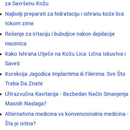
za Savršenu Kožu
Najbolji preparati za hidrataciju i ishranu kože lica
tokom zime
Rešenje za iritaciju i bubuljice nakon depilacije
nausnica
Kako Ishrana Utječe na Kožu Lica: Lična Iskustva i
Saveti
Korekcija Jagodica Implantima ili Filerima: Sve Što
Treba Da Znate
Ultrazvučna Kavitacija - Bezbedan Način Smanjenja
Masnih Naslaga?
Alternativna medicina vs konvencionalna medicina -
Šta je istina?