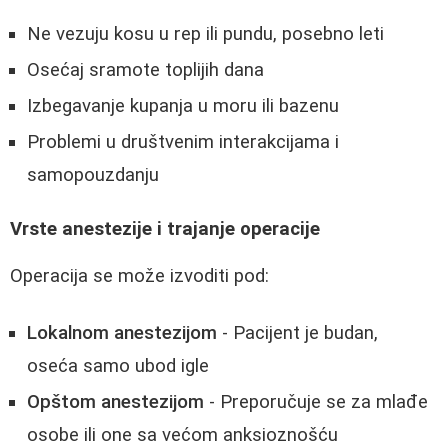
Ne vezuju kosu u rep ili pundu, posebno leti
Osećaj sramote toplijih dana
Izbegavanje kupanja u moru ili bazenu
Problemi u društvenim interakcijama i
samopouzdanju
Vrste anestezije i trajanje operacije
Operacija se može izvoditi pod:
Lokalnom anestezijom
- Pacijent je budan,
oseća samo ubod igle
Opštom anestezijom
- Preporučuje se za mlađe
osobe ili one sa većom anksioznošću