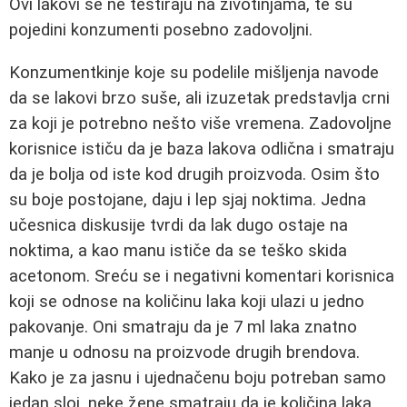
Ovi lakovi se ne testiraju na životinjama, te su
pojedini konzumenti posebno zadovoljni.
Konzumentkinje koje su podelile mišljenja navode
da se lakovi brzo suše, ali izuzetak predstavlja crni
za koji je potrebno nešto više vremena. Zadovoljne
korisnice ističu da je baza lakova odlična i smatraju
da je bolja od iste kod drugih proizvoda. Osim što
su boje postojane, daju i lep sjaj noktima. Jedna
učesnica diskusije tvrdi da lak dugo ostaje na
noktima, a kao manu ističe da se teško skida
acetonom. Sreću se i negativni komentari korisnica
koji se odnose na količinu laka koji ulazi u jedno
pakovanje. Oni smatraju da je 7 ml laka znatno
manje u odnosu na proizvode drugih brendova.
Kako je za jasnu i ujednačenu boju potreban samo
jedan sloj, neke žene smatraju da je količina laka