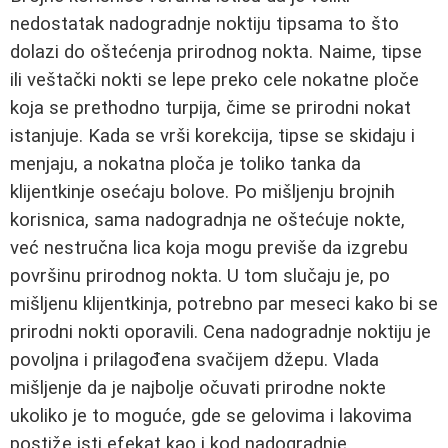
nedostatak nadogradnje noktiju tipsama to što
dolazi do oštećenja prirodnog nokta. Naime, tipse
ili veštački nokti se lepe preko cele nokatne ploče
koja se prethodno turpija, čime se prirodni nokat
istanjuje. Kada se vrši korekcija, tipse se skidaju i
menjaju, a nokatna ploča je toliko tanka da
klijentkinje osećaju bolove. Po mišljenju brojnih
korisnica, sama nadogradnja ne oštećuje nokte,
već nestručna lica koja mogu previše da izgrebu
površinu prirodnog nokta. U tom slučaju je, po
mišljenu klijentkinja, potrebno par meseci kako bi se
prirodni nokti oporavili. Cena nadogradnje noktiju je
povoljna i prilagođena svačijem džepu. Vlada
mišljenje da je najbolje očuvati prirodne nokte
ukoliko je to moguće, gde se gelovima i lakovima
postiže isti efekat kao i kod nadogradnje.