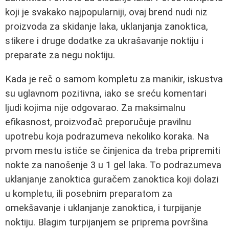
koji je svakako najpopularniji, ovaj brend nudi niz
proizvoda za skidanje laka, uklanjanja zanoktica,
stikere i druge dodatke za ukrašavanje noktiju i
preparate za negu noktiju.
Kada je reč o samom kompletu za manikir, iskustva
su uglavnom pozitivna, iako se sreću komentari
ljudi kojima nije odgovarao. Za maksimalnu
efikasnost, proizvođač preporučuje pravilnu
upotrebu koja podrazumeva nekoliko koraka. Na
prvom mestu ističe se činjenica da treba pripremiti
nokte za nanošenje 3 u 1 gel laka. To podrazumeva
uklanjanje zanoktica guračem zanoktica koji dolazi
u kompletu, ili posebnim preparatom za
omekšavanje i uklanjanje zanoktica, i turpijanje
noktiju. Blagim turpijanjem se priprema površina