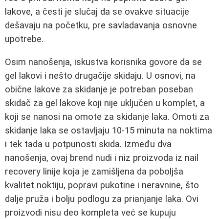
lakove, a česti je slučaj da se ovakve situacije
dešavaju na početku, pre savladavanja osnovne
upotrebe.
Osim nanošenja, iskustva korisnika govore da se
gel lakovi i nešto drugačije skidaju. U osnovi, na
obične lakove za skidanje je potreban poseban
skidač za gel lakove koji nije uključen u komplet, a
koji se nanosi na omote za skidanje laka. Omoti za
skidanje laka se ostavljaju 10-15 minuta na noktima
i tek tada u potpunosti skida. Između dva
nanošenja, ovaj brend nudi i niz proizvoda iz nail
recovery linije koja je zamišljena da poboljša
kvalitet noktiju, popravi pukotine i neravnine, što
dalje pruža i bolju podlogu za prianjanje laka. Ovi
proizvodi nisu deo kompleta već se kupuju