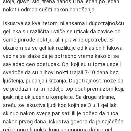
sloja, glavni sloj treba nanositi na jedan po jedan
nokat i odmah sušiti nakon nanošenja.
Iskustva sa kvalitetom, nijansama i dugotrajnošću
gel laka su različita i stiče se utisak da zavise od
same prirode noktiju, ali i pravilne upotrebe. S
obzirom da se gel lak razlikuje od klasičnih lakova,
većina se slaže da je potrebno vreme kako bi se
savladao ceo postupak. Oni koji su u tome uspeli
svedoče da su njihovi nokti trajali 7-10 dana bez
ljuštenja, pucanja i krzanja. Dugotrajnost može da
se produži i na tri nedelje top coat premazom koji,
ipak, nije uključen u komplete. Sa druge strane,
sreću se iskustva ljudi kod kojih se 3 u 1 gel lak
skinuo nakon svega par sati ili je počeo da puca
nakon prvog dana. Iskustva govore da je najčešće
reč o prirodi nokta koja ne poprima dobro gel