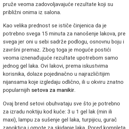
pruže veoma zadovoljavajuće rezultate koji su
približni onima iz salona.
Kao velika prednost se ističe činjenica da je
potrebno svega 15 minuta za nanošenje lakova, pre
svega jer oni u sebi sadrže podlogu, osnovnu boju i
završni premaz. Zbog toga je moguće postići
veoma iznenađujuće rezultate upotrebom samo
jednog gel laka. Ovi lakovi, prema iskustvima
korisnika, dolaze pojedinačno u najrazličitijim
nijansama koje izgledaju odlično, ili u okviru znatno
popularnijih
setova za manikir
.
Ovaj brend setovi obuhvataju sve što je potrebno
za izradu noktiju kod kuće: 3 u 1 gel lak (min ili
maxi), lampu za sušenje gel laka, turpijicu, gurač
zanoktica i omote za skidanje laka. Pored kompleta