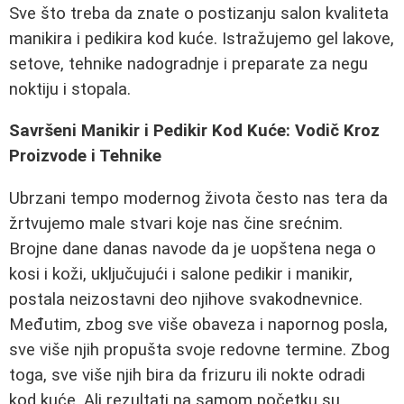
Sve što treba da znate o postizanju salon kvaliteta
manikira i pedikira kod kuće. Istražujemo gel lakove,
setove, tehnike nadogradnje i preparate za negu
noktiju i stopala.
Savršeni Manikir i Pedikir Kod Kuće: Vodič Kroz
Proizvode i Tehnike
Ubrzani tempo modernog života često nas tera da
žrtvujemo male stvari koje nas čine srećnim.
Brojne dane danas navode da je uopštena nega o
kosi i koži, uključujući i salone pedikir i manikir,
postala neizostavni deo njihove svakodnevnice.
Međutim, zbog sve više obaveza i napornog posla,
sve više njih propušta svoje redovne termine. Zbog
toga, sve više njih bira da frizuru ili nokte odradi
kod kuće. Ali rezultati na samom početku su