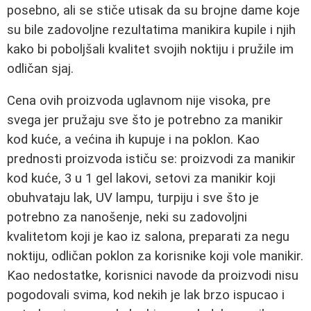
posebno, ali se stiče utisak da su brojne dame koje
su bile zadovoljne rezultatima manikira kupile i njih
kako bi poboljšali kvalitet svojih noktiju i pružile im
odličan sjaj.
Cena ovih proizvoda uglavnom nije visoka, pre
svega jer pružaju sve što je potrebno za manikir
kod kuće, a većina ih kupuje i na poklon. Kao
prednosti proizvoda ističu se: proizvodi za manikir
kod kuće, 3 u 1 gel lakovi, setovi za manikir koji
obuhvataju lak, UV lampu, turpiju i sve što je
potrebno za nanošenje, neki su zadovoljni
kvalitetom koji je kao iz salona, preparati za negu
noktiju, odličan poklon za korisnike koji vole manikir.
Kao nedostatke, korisnici navode da proizvodi nisu
pogodovali svima, kod nekih je lak brzo ispucao i