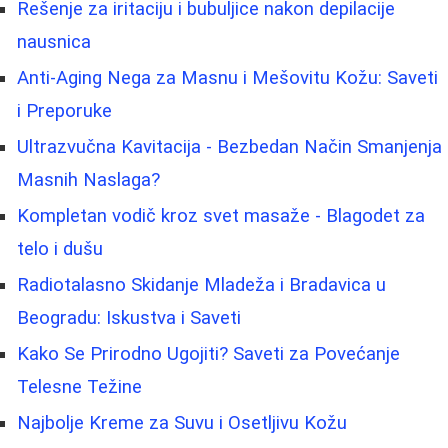
Rešenje za iritaciju i bubuljice nakon depilacije
nausnica
Anti-Aging Nega za Masnu i Mešovitu Kožu: Saveti
i Preporuke
Ultrazvučna Kavitacija - Bezbedan Način Smanjenja
Masnih Naslaga?
Kompletan vodič kroz svet masaže - Blagodet za
telo i dušu
Radiotalasno Skidanje Mladeža i Bradavica u
Beogradu: Iskustva i Saveti
Kako Se Prirodno Ugojiti? Saveti za Povećanje
Telesne Težine
Najbolje Kreme za Suvu i Osetljivu Kožu