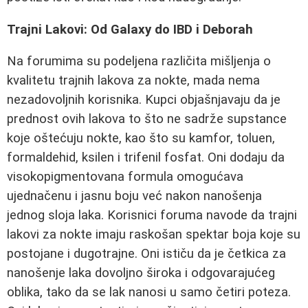
Trajni Lakovi: Od Galaxy do IBD i Deborah
Na forumima su podeljena različita mišljenja o
kvalitetu trajnih lakova za nokte, mada nema
nezadovoljnih korisnika. Kupci objašnjavaju da je
prednost ovih lakova to što ne sadrže supstance
koje oštećuju nokte, kao što su kamfor, toluen,
formaldehid, ksilen i trifenil fosfat. Oni dodaju da
visokopigmentovana formula omogućava
ujednačenu i jasnu boju već nakon nanošenja
jednog sloja laka. Korisnici foruma navode da trajni
lakovi za nokte imaju raskošan spektar boja koje su
postojane i dugotrajne. Oni ističu da je četkica za
nanošenje laka dovoljno široka i odgovarajućeg
oblika, tako da se lak nanosi u samo četiri poteza.