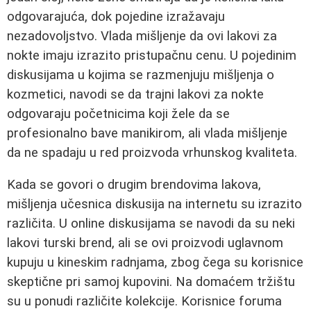
odgovarajuća, dok pojedine izražavaju
nezadovoljstvo. Vlada mišljenje da ovi lakovi za
nokte imaju izrazito pristupačnu cenu. U pojedinim
diskusijama u kojima se razmenjuju mišljenja o
kozmetici, navodi se da trajni lakovi za nokte
odgovaraju početnicima koji žele da se
profesionalno bave manikirom, ali vlada mišljenje
da ne spadaju u red proizvoda vrhunskog kvaliteta.
Kada se govori o drugim brendovima lakova,
mišljenja učesnica diskusija na internetu su izrazito
različita. U online diskusijama se navodi da su neki
lakovi turski brend, ali se ovi proizvodi uglavnom
kupuju u kineskim radnjama, zbog čega su korisnice
skeptične pri samoj kupovini. Na domaćem tržištu
su u ponudi različite kolekcije. Korisnice foruma