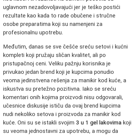
uglavnom nezadovoljavajući jer je teško postići
rezultate kao kada to rade obučene i stručne
osobe preparatima koji su namenjeni za
profesionalnu upotrebu.
Međutim, danas se sve češće sreću setovi i kućni
kompleti koji pružaju sličan kvalitet, ali po
pristupačnoj ceni. Veliku pažnju korisnika je
privukao jedan brend koji je kupcima ponudio
veoma jedinstvena rešenja za manikir kod kuće, a
iskustva su pretežno pozitivna. Iako se sreću
komentari onih kojima proizvodi nisu odgovarali,
učesnice diskusije ističu da ovaj brend kupcima
nudi nekoliko setova i proizvoda za manikir kod
kuće. Oni su se istakli svojim
3 u 1 gel lakovima
koji
su veoma jednostavni za upotrebu, a mogu da