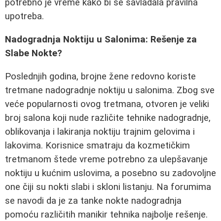
potrebno je vreme kako bi se savladala pravilna
upotreba.
Nadogradnja Noktiju u Salonima: Rešenje za
Slabe Nokte?
Poslednjih godina, brojne žene redovno koriste
tretmane nadogradnje noktiju u salonima. Zbog sve
veće popularnosti ovog tretmana, otvoren je veliki
broj salona koji nude različite tehnike nadogradnje,
oblikovanja i lakiranja noktiju trajnim gelovima i
lakovima. Korisnice smatraju da kozmetičkim
tretmanom štede vreme potrebno za ulepšavanje
noktiju u kućnim uslovima, a posebno su zadovoljne
one čiji su nokti slabi i skloni listanju. Na forumima
se navodi da je za tanke nokte nadogradnja
pomoću različitih manikir tehnika najbolje rešenje.