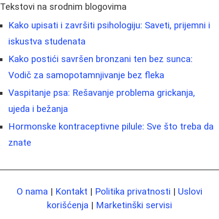
Tekstovi na srodnim blogovima
Kako upisati i završiti psihologiju: Saveti, prijemni i
iskustva studenata
Kako postići savršen bronzani ten bez sunca:
Vodič za samopotamnjivanje bez fleka
Vaspitanje psa: Rešavanje problema grickanja,
ujeda i bežanja
Hormonske kontraceptivne pilule: Sve što treba da
znate
O nama
|
Kontakt
|
Politika privatnosti
|
Uslovi
korišćenja
|
Marketinški servisi