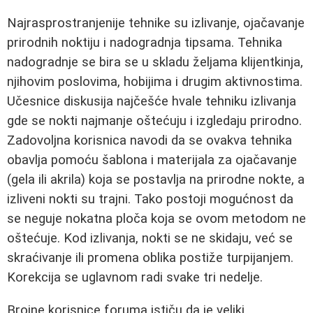
Najrasprostranjenije tehnike su izlivanje, ojačavanje
prirodnih noktiju i nadogradnja tipsama. Tehnika
nadogradnje se bira se u skladu željama klijentkinja,
njihovim poslovima, hobijima i drugim aktivnostima.
Učesnice diskusija najčešće hvale tehniku izlivanja
gde se nokti najmanje oštećuju i izgledaju prirodno.
Zadovoljna korisnica navodi da se ovakva tehnika
obavlja pomoću šablona i materijala za ojačavanje
(gela ili akrila) koja se postavlja na prirodne nokte, a
izliveni nokti su trajni. Tako postoji mogućnost da
se neguje nokatna ploča koja se ovom metodom ne
oštećuje. Kod izlivanja, nokti se ne skidaju, već se
skraćivanje ili promena oblika postiže turpijanjem.
Korekcija se uglavnom radi svake tri nedelje.
Brojne korisnice foruma ističu da je veliki