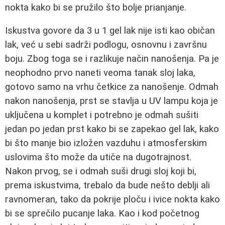
nokta kako bi se pružilo što bolje prianjanje.
Iskustva govore da 3 u 1 gel lak nije isti kao običan
lak, već u sebi sadrži podlogu, osnovnu i završnu
boju. Zbog toga se i razlikuje način nanošenja. Pa je
neophodno prvo naneti veoma tanak sloj laka,
gotovo samo na vrhu četkice za nanošenje. Odmah
nakon nanošenja, prst se stavlja u UV lampu koja je
uključena u komplet i potrebno je odmah sušiti
jedan po jedan prst kako bi se zapekao gel lak, kako
bi što manje bio izložen vazduhu i atmosferskim
uslovima što može da utiče na dugotrajnost.
Nakon prvog, se i odmah suši drugi sloj koji bi,
prema iskustvima, trebalo da bude nešto deblji ali
ravnomeran, tako da pokrije ploču i ivice nokta kako
bi se sprečilo pucanje laka. Kao i kod početnog