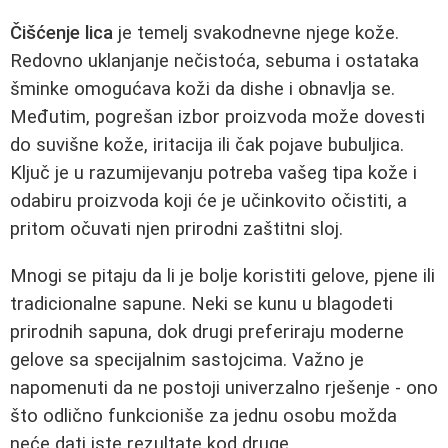
Čišćenje lica
je temelj svakodnevne njege kože.
Redovno uklanjanje nečistoća, sebuma i ostataka
šminke omogućava koži da dishe i obnavlja se.
Međutim, pogrešan izbor proizvoda može dovesti
do suvišne kože, iritacija ili čak pojave bubuljica.
Ključ je u razumijevanju potreba vašeg tipa kože i
odabiru proizvoda koji će je učinkovito očistiti, a
pritom očuvati njen prirodni zaštitni sloj.
Mnogi se pitaju da li je bolje koristiti gelove, pjene ili
tradicionalne sapune. Neki se kunu u blagodeti
prirodnih sapuna, dok drugi preferiraju moderne
gelove sa specijalnim sastojcima. Važno je
napomenuti da ne postoji univerzalno rješenje - ono
što odlično funkcioniše za jednu osobu možda
neće dati iste rezultate kod druge.