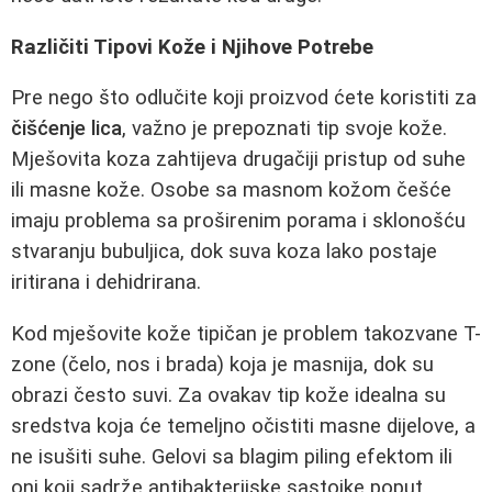
Različiti Tipovi Kože i Njihove Potrebe
Pre nego što odlučite koji proizvod ćete koristiti za
čišćenje lica
, važno je prepoznati tip svoje kože.
Mješovita koza zahtijeva drugačiji pristup od suhe
ili masne kože. Osobe sa masnom kožom češće
imaju problema sa proširenim porama i sklonošću
stvaranju bubuljica, dok suva koza lako postaje
iritirana i dehidrirana.
Kod mješovite kože tipičan je problem takozvane T-
zone (čelo, nos i brada) koja je masnija, dok su
obrazi često suvi. Za ovakav tip kože idealna su
sredstva koja će temeljno očistiti masne dijelove, a
ne isušiti suhe. Gelovi sa blagim piling efektom ili
oni koji sadrže antibakterijske sastojke poput