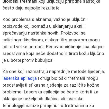
Biološki tretmani
koji uključuju prirodne sastojke
često daju najbolje rezultate.
Kod problema s aknama, važno je uključiti
proizvode koji pomažu u
uklanjanju akni
i
sprečavanju nastanka novih. Proizvodi sa
salicilnom kiselinom, cinkom ili sumporom mogu
biti od velike pomoći. Redovno
čišćenje lica
blagim
sredstvima koja neče dodatno iritirati kožu kĺjučno
je u borbi protiv bubuljica.
Za one koji razmatraju naprednije metode liječenja,
laserska epilacija
i drugi biološki tretmani mogu
predstavljati efikasna rješenja za različite kožne
probleme. Laserska epilacija se često koristi za
uklanjanje neželjenih dlačica, ali laserske
tehnologije nalaze primjenu i u tretmanima za