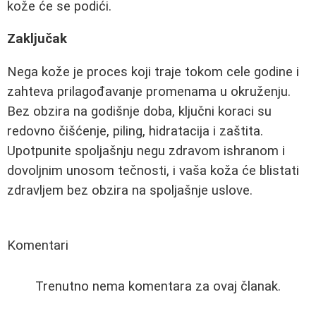
kože će se podići.
Zaključak
Nega kože je proces koji traje tokom cele godine i
zahteva prilagođavanje promenama u okruženju.
Bez obzira na godišnje doba, ključni koraci su
redovno čišćenje, piling, hidratacija i zaštita.
Upotpunite spoljašnju negu zdravom ishranom i
dovoljnim unosom tečnosti, i vaša koža će blistati
zdravljem bez obzira na spoljašnje uslove.
Komentari
Trenutno nema komentara za ovaj članak.