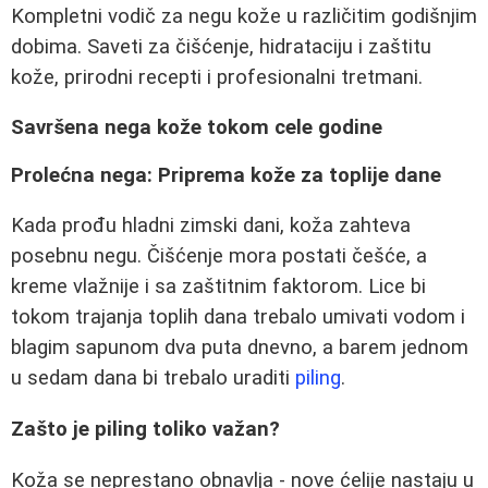
Kompletni vodič za negu kože u različitim godišnjim
dobima. Saveti za čišćenje, hidrataciju i zaštitu
kože, prirodni recepti i profesionalni tretmani.
Savršena nega kože tokom cele godine
Prolećna nega: Priprema kože za toplije dane
Kada prođu hladni zimski dani, koža zahteva
posebnu negu. Čišćenje mora postati češće, a
kreme vlažnije i sa zaštitnim faktorom. Lice bi
tokom trajanja toplih dana trebalo umivati vodom i
blagim sapunom dva puta dnevno, a barem jednom
u sedam dana bi trebalo uraditi
piling
.
Zašto je piling toliko važan?
Koža se neprestano obnavlja - nove ćelije nastaju u