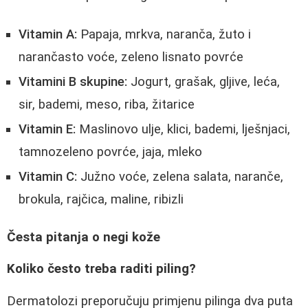
Vitamin A:
Papaja, mrkva, naranča, žuto i
narančasto voće, zeleno lisnato povrće
Vitamini B skupine:
Jogurt, grašak, gljive, leća,
sir, bademi, meso, riba, žitarice
Vitamin E:
Maslinovo ulje, klici, bademi, lješnjaci,
tamnozeleno povrće, jaja, mleko
Vitamin C:
Južno voće, zelena salata, naranče,
brokula, rajčica, maline, ribizli
Česta pitanja o negi kože
Koliko često treba raditi piling?
Dermatolozi preporučuju primjenu pilinga dva puta