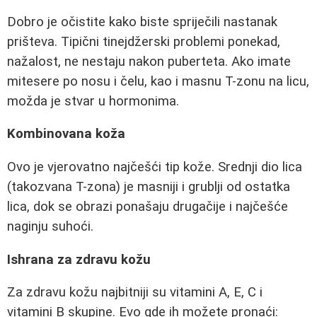
Dobro je očistite kako biste spriječili nastanak
prišteva. Tipični tinejdžerski problemi ponekad,
nažalost, ne nestaju nakon puberteta. Ako imate
mitesere po nosu i čelu, kao i masnu T-zonu na licu,
možda je stvar u hormonima.
Kombinovana koža
Ovo je vjerovatno najčešći tip kože. Srednji dio lica
(takozvana T-zona) je masniji i grublji od ostatka
lica, dok se obrazi ponašaju drugačije i najčešće
naginju suhoći.
Ishrana za zdravu kožu
Za zdravu kožu najbitniji su vitamini A, E, C i
vitamini B skupine. Evo gde ih možete pronaći: