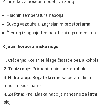
Zimi je koža posebno osetljiva zbog:
Hladnih temperatura napolju
Suvog vazduha u zagrejanim prostorijama
Čestog izlaganja temperaturnim promenama
Ključni koraci zimske nege:
Čišćenje:
Koristite blage čistače bez alkohola
Toniziranje:
Prirodni tonici bez alkohola
Hidratacija:
Bogate kreme sa ceramidima i
masnim kiselinama
Zaštita:
Pre izlaska napolje nanesite zaštitni
sloj