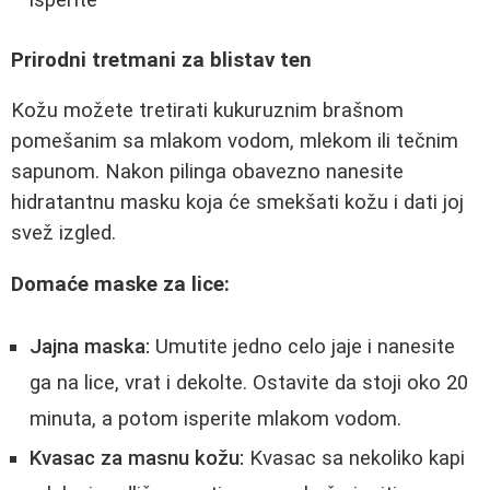
isperite
Prirodni tretmani za blistav ten
Kožu možete tretirati kukuruznim brašnom
pomešanim sa mlakom vodom, mlekom ili tečnim
sapunom. Nakon pilinga obavezno nanesite
hidratantnu masku koja će smekšati kožu i dati joj
svež izgled.
Domaće maske za lice:
Jajna maska:
Umutite jedno celo jaje i nanesite
ga na lice, vrat i dekolte. Ostavite da stoji oko 20
minuta, a potom isperite mlakom vodom.
Kvasac za masnu kožu:
Kvasac sa nekoliko kapi