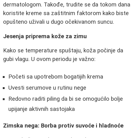
dermatologom. Takođe, trudite se da tokom dana
koristite kreme sa zaštitnim faktorom kako biste
opušteno uživali u dugo očekivanom suncu.
Jesenja priprema kože za zimu
Kako se temperature spuštaju, koža počinje da
gubi vlagu. U ovom periodu je važno:
Početi sa upotrebom bogatijih krema
Uvesti serumove u rutinu nege
Redovno raditi piling da bi se omogućilo bolje
upijanje aktivnih sastojaka
Zimska nega: Borba protiv suvoće i hladnoće