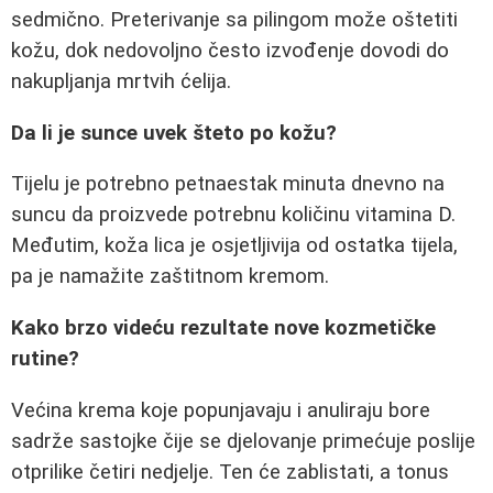
sedmično. Preterivanje sa pilingom može oštetiti
kožu, dok nedovoljno često izvođenje dovodi do
nakupljanja mrtvih ćelija.
Da li je sunce uvek šteto po kožu?
Tijelu je potrebno petnaestak minuta dnevno na
suncu da proizvede potrebnu količinu vitamina D.
Međutim, koža lica je osjetljivija od ostatka tijela,
pa je namažite zaštitnom kremom.
Kako brzo videću rezultate nove kozmetičke
rutine?
Većina krema koje popunjavaju i anuliraju bore
sadrže sastojke čije se djelovanje primećuje poslije
otprilike četiri nedjelje. Ten će zablistati, a tonus