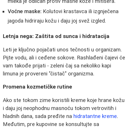
mleka je odličan protiv masne kože i mitisera.
Voćne maske:
Kolutovi krastavca ili izgnječena
jagoda hidriraju kožu i daju joj svež izgled.
Letnja nega: Zaštita od sunca i hidratacija
Leti je ključno pojačati unos tečnosti u organizam.
Pijte vodu, ali i ceđene sokove. Rashlađeni čajevi će
vam takođe prijati - zeleni čaj sa nekoliko kapi
limuna je provereni "čistač" organizma.
Promena kozmetičke rutine
Ako ste tokom zime koristili kreme koje hrane kožu
i daju joj neophodnu masnoću tokom vetrovitih i
hladnih dana, sada pređite na
hidratantne kreme
.
Međutim, pre kupovine se konsultujte sa