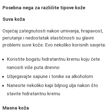
Posebna nega za različite tipove kože
Suva koža
Osjećaj zategnutosti nakon umivanja, hrapavost,
perutanje i nedostatak elastičnosti su glavni
problemi suve kože. Evo nekoliko korisnih savjeta:
Koristite bogatu hidratantnu kremu koju ćete
nanositi više puta dnevno
Izbjegavajte sapune i tonike sa alkoholom
Nanesite nekoliko kapi biljnog ulja nakon što
stavite hidratantnu kremu
Masna koža