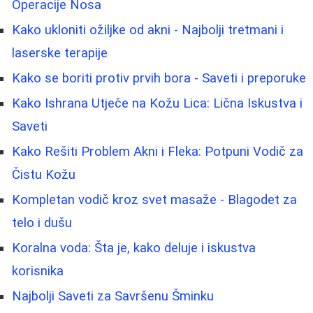
Operacije Nosa
Kako ukloniti ožiljke od akni - Najbolji tretmani i
laserske terapije
Kako se boriti protiv prvih bora - Saveti i preporuke
Kako Ishrana Utječe na Kožu Lica: Lična Iskustva i
Saveti
Kako Rešiti Problem Akni i Fleka: Potpuni Vodič za
Čistu Kožu
Kompletan vodič kroz svet masaže - Blagodet za
telo i dušu
Koralna voda: Šta je, kako deluje i iskustva
korisnika
Najbolji Saveti za Savršenu Šminku