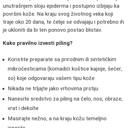
unutrašnjem sloju epiderma i postupno izbijaju ka
površini kože. Na kraju svog životnog veka koji
traje oko 20 dana, te ćelije se odvajaju i potrebno ih
je ukloniti da bi ten ponovo postao blistav.
Kako pravilno izvesti piling?
Koristite preparate sa prirodnim ili sintetičkim
mikročesticama (komadići koštice kajsije, šećer,
so) koje odgovaraju vašem tipu kože
Nikada ne trljajte jako vrhovima prstiju
Nanesite sredstvo za piling na čelo, nos, obraze,
vrat i dekolte
Masirajte nežno, a na kraju kožu temeljno