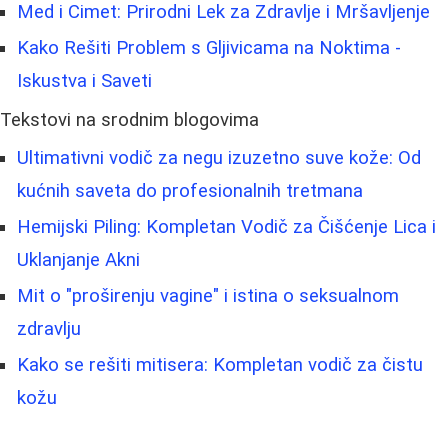
Med i Cimet: Prirodni Lek za Zdravlje i Mršavljenje
Kako Rešiti Problem s Gljivicama na Noktima -
Iskustva i Saveti
Tekstovi na srodnim blogovima
Ultimativni vodič za negu izuzetno suve kože: Od
kućnih saveta do profesionalnih tretmana
Hemijski Piling: Kompletan Vodič za Čišćenje Lica i
Uklanjanje Akni
Mit o "proširenju vagine" i istina o seksualnom
zdravlju
Kako se rešiti mitisera: Kompletan vodič za čistu
kožu