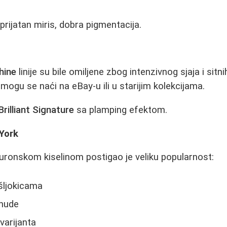
 prijatan miris, dobra pigmentacija.
hine
linije su bile omiljene zbog intenzivnog sjaja i sitni
ogu se naći na eBay-u ili u starijim kolekcijama.
Brilliant Signature
sa plamping efektom.
York
luronskom kiselinom postigao je veliku popularnost:
šljokicama
 nude
 varijanta