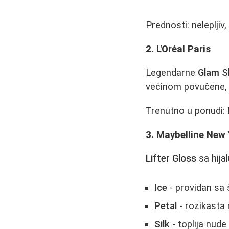
Prednosti: nelepljiv,
2. L'Oréal Paris
Legendarne
Glam S
većinom povučene, m
Trenutno u ponudi:
3. Maybelline New 
Lifter Gloss
sa hija
Ice
- providan sa 
Petal
- rozikasta
Silk
- toplija nude