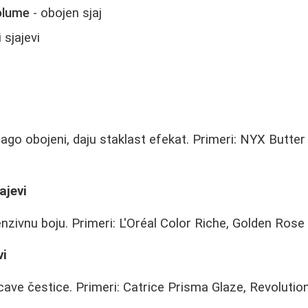
olume
- obojen sjaj
i sjajevi
blago obojeni, daju staklast efekat. Primeri: NYX Butte
ajevi
enzivnu boju. Primeri: L'Oréal Color Riche, Golden Rose 
vi
cave čestice. Primeri: Catrice Prisma Glaze, Revolut