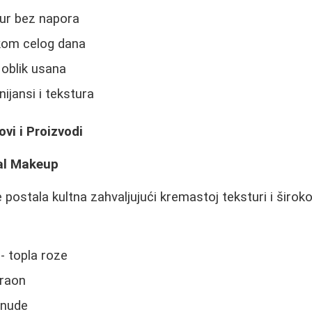
mur bez napora
okom celog dana
 oblik usana
ijansi i tekstura
ovi i Proizvodi
al Makeup
je postala kultna zahvaljujući kremastoj teksturi i širok
- topla roze
braon
 nude