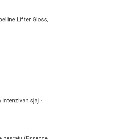
lline Lifter Gloss,
 intenzivan sjaj -
že nestaju (Essence,