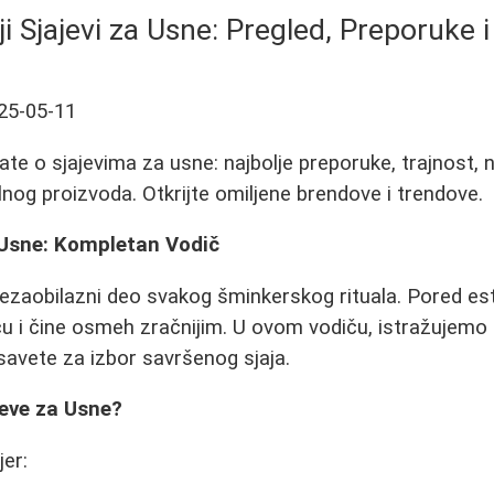
ji Sjajevi za Usne: Pregled, Preporuke i
25-05-11
te o sjajevima za usne: najbolje preporuke, trajnost, n
lnog proizvoda. Otkrijte omiljene brendove i trendove.
a Usne: Kompletan Vodič
nezaobilazni deo svakog šminkerskog rituala. Pored est
oću i čine osmeh zračnijim. U ovom vodiču, istražujemo 
 savete za izbor savršenog sjaja.
eve za Usne?
jer: