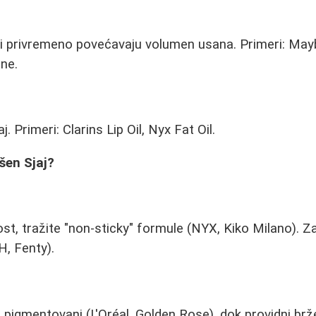
i
i privremeno povećavaju volumen usana. Primeri: Maybe
ne.
. Primeri: Clarins Lip Oil, Nyx Fat Oil.
šen Sjaj?
vost, tražite "non-sticky" formule (NYX, Kiko Milano). Za
H, Fenty).
no pigmentovani (L'Oréal, Golden Rose), dok providni br