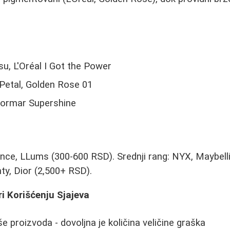
su, L'Oréal I Got the Power
 Petal, Golden Rose 01
Flormar Supershine
nce, LLums (300-600 RSD). Srednji rang: NYX, Maybell
y, Dior (2,500+ RSD).
i Korišćenju Sjajeva
 proizvoda - dovoljna je količina veličine graška