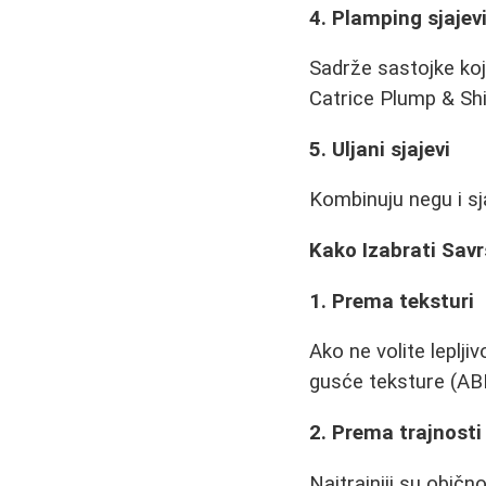
4. Plamping sjajev
Sadrže sastojke koj
Catrice Plump & Shi
5. Uljani sjajevi
Kombinuju negu i sjaj
Kako Izabrati Savr
1. Prema teksturi
Ako ne volite leplji
gusće teksture (AB
2. Prema trajnosti
Najtrajniji su obič