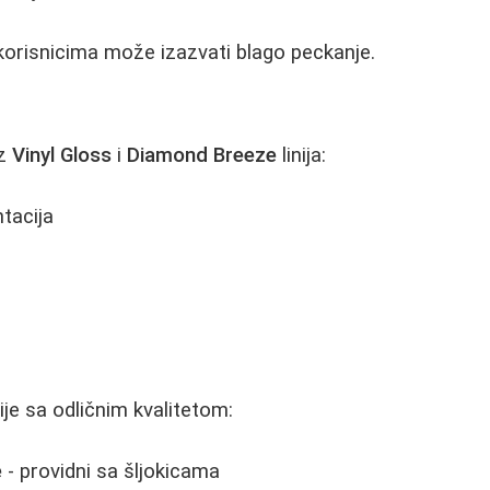
risnicima može izazvati blago peckanje.
iz
Vinyl Gloss
i
Diamond Breeze
linija:
tacija
i
ije sa odličnim kvalitetom:
e
- providni sa šljokicama