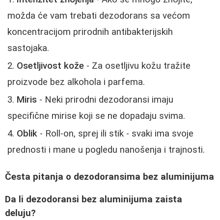
možda će vam trebati dezodorans sa većom
koncentracijom prirodnih antibakterijskih
sastojaka.
Osetljivost kože
- Za osetljivu kožu tražite
proizvode bez alkohola i parfema.
Miris
- Neki prirodni dezodoransi imaju
specifične mirise koji se ne dopadaju svima.
Oblik
- Roll-on, sprej ili stik - svaki ima svoje
prednosti i mane u pogledu nanošenja i trajnosti.
Česta pitanja o dezodoransima bez aluminijuma
Da li dezodoransi bez aluminijuma zaista
deluju?