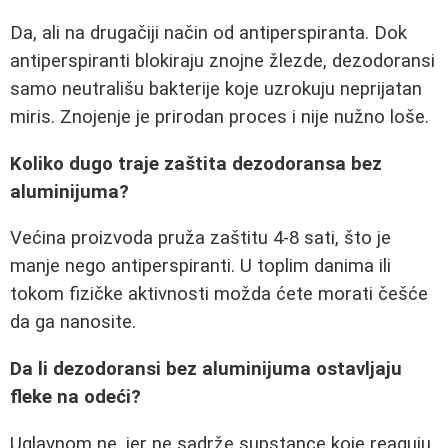
Da, ali na drugačiji način od antiperspiranta. Dok
antiperspiranti blokiraju znojne žlezde, dezodoransi
samo neutrališu bakterije koje uzrokuju neprijatan
miris. Znojenje je prirodan proces i nije nužno loše.
Koliko dugo traje zaštita dezodoransa bez
aluminijuma?
Većina proizvoda pruža zaštitu 4-8 sati, što je
manje nego antiperspiranti. U toplim danima ili
tokom fizičke aktivnosti možda ćete morati češće
da ga nanosite.
Da li dezodoransi bez aluminijuma ostavljaju
fleke na odeći?
Uglavnom ne, jer ne sadrže supstance koje reaguju