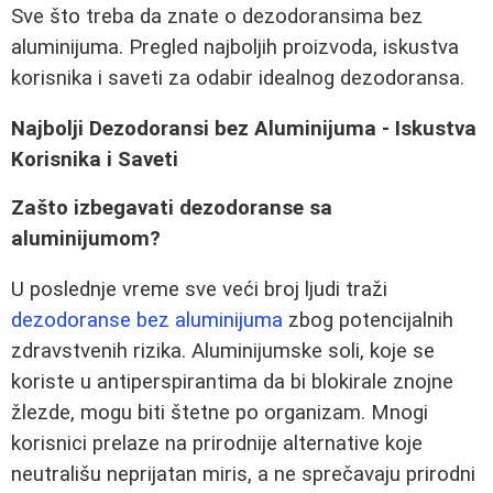
Sve što treba da znate o dezodoransima bez
aluminijuma. Pregled najboljih proizvoda, iskustva
korisnika i saveti za odabir idealnog dezodoransa.
Najbolji Dezodoransi bez Aluminijuma - Iskustva
Korisnika i Saveti
Zašto izbegavati dezodoranse sa
aluminijumom?
U poslednje vreme sve veći broj ljudi traži
dezodoranse bez aluminijuma
zbog potencijalnih
zdravstvenih rizika. Aluminijumske soli, koje se
koriste u antiperspirantima da bi blokirale znojne
žlezde, mogu biti štetne po organizam. Mnogi
korisnici prelaze na prirodnije alternative koje
neutrališu neprijatan miris, a ne sprečavaju prirodni