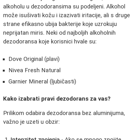
alkoholu u dezodoransima su podeljeni. Alkohol
može isušivati kožu i izazivati iritacije, ali s druge
strane efikasno ubija bakterije koje uzrokuju
neprijatan miris. Neki od najboljih alkoholnih
dezodoransa koje korisnici hvale su:
Dove Original (plavi)
Nivea Fresh Natural
Garnier Mineral (ljubičasti)
Kako izabrati pravi dezodorans za vas?
Prilikom odabira dezodoransa bez aluminijuma,
važno je uzeti u obzir:
Intenzitet znojenja
- Ako se mnogo znojite,