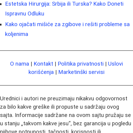
Estetska Hirurgija: Srbija ili Turska? Kako Doneti
Ispravnu Odluku
Kako ojačati mišiće za zgibove i rešiti probleme sa
koljenima
O nama
|
Kontakt
|
Politika privatnosti
|
Uslovi
korišćenja
|
Marketinški servisi
Urednici i autori ne preuzimaju nikakvu odgovornost
za bilo kakve greške ili propuste u sadržaju ovog
sajta. Informacije sadržane na ovom sajtu pružaju se
u stanju „takvom kakve jesu“, bez garancija u pogledu
njihove potpunosti, tačnosti, korisnosti ili