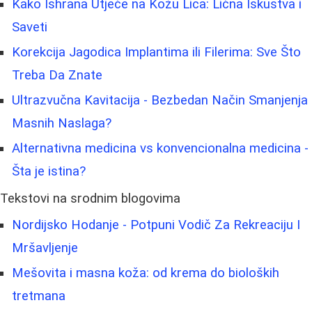
Kako Ishrana Utječe na Kožu Lica: Lična Iskustva i
Saveti
Korekcija Jagodica Implantima ili Filerima: Sve Što
Treba Da Znate
Ultrazvučna Kavitacija - Bezbedan Način Smanjenja
Masnih Naslaga?
Alternativna medicina vs konvencionalna medicina -
Šta je istina?
Tekstovi na srodnim blogovima
Nordijsko Hodanje - Potpuni Vodič Za Rekreaciju I
Mršavljenje
Mešovita i masna koža: od krema do bioloških
tretmana