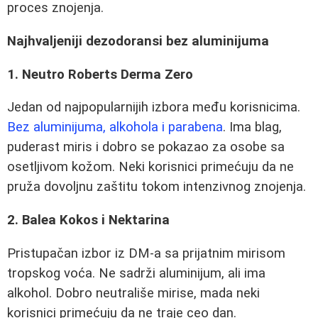
proces znojenja.
Najhvaljeniji dezodoransi bez aluminijuma
1. Neutro Roberts Derma Zero
Jedan od najpopularnijih izbora među korisnicima.
Bez aluminijuma, alkohola i parabena
. Ima blag,
puderast miris i dobro se pokazao za osobe sa
osetljivom kožom. Neki korisnici primećuju da ne
pruža dovoljnu zaštitu tokom intenzivnog znojenja.
2. Balea Kokos i Nektarina
Pristupačan izbor iz DM-a sa prijatnim mirisom
tropskog voća. Ne sadrži aluminijum, ali ima
alkohol. Dobro neutrališe mirise, mada neki
korisnici primećuju da ne traje ceo dan.