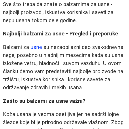
Sve što treba da znate o balzamima za usne -
najbolji proizvodi, iskustva korisnika i saveti za
negu usana tokom cele godine.
Najbolji balzami za usne - Pregled i preporuke
Balzami za
usne
su nezaobilazni deo svakodnevne
nege, posebno u hladnijim mesecima kada su usne
izložene vetru, hladnoći i suvom vazduhu. U ovom
članku ćemo vam predstaviti najbolje proizvode na
tržištu, iskustva korisnika i korisne savete za
održavanje zdravih i mekih usana.
Zašto su balzami za usne važni?
Koža usana je veoma osetljiva jer ne sadrži lojne
žlezde koje bi je prirodno održavale vlažnom. Zbog