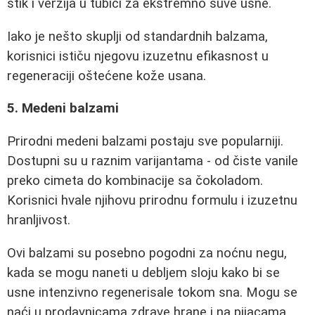
stik i verzija u tubici za ekstremno suve usne.
Iako je nešto skuplji od standardnih balzama,
korisnici ističu njegovu izuzetnu efikasnost u
regeneraciji oštećene kože usana.
5. Medeni balzami
Prirodni medeni balzami postaju sve popularniji.
Dostupni su u raznim varijantama - od čiste vanile
preko cimeta do kombinacije sa čokoladom.
Korisnici hvale njihovu prirodnu formulu i izuzetnu
hranljivost.
Ovi balzami su posebno pogodni za noćnu negu,
kada se mogu naneti u debljem sloju kako bi se
usne intenzivno regenerisale tokom sna. Mogu se
naći u prodavnicama zdrave hrane i na pijacama.