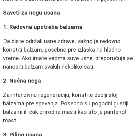
Saveti za negu usana
1. Redovna upotreba balzama
Da biste održali usne zdrave, važno je redovno
koristiti balzam, posebno pre izlaska na hladno
vreme. Ako imate veoma suve usne, preporučuje se
nanositi balzam svakih nekoliko sati.
2. Noćna nega
Za intenzivnu regeneraciju, koristite deblji sloj
balzama pre spavanja. Posebno su pogodni gustiji
balzami ili čak prirodne masti kao što je pantenol
mast.
3. Piling usana