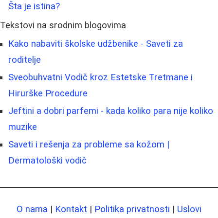
Šta je istina?
Tekstovi na srodnim blogovima
Kako nabaviti školske udžbenike - Saveti za
roditelje
Sveobuhvatni Vodič kroz Estetske Tretmane i
Hirurške Procedure
Jeftini a dobri parfemi - kada koliko para nije koliko
muzike
Saveti i rešenja za probleme sa kožom |
Dermatološki vodič
O nama
|
Kontakt
|
Politika privatnosti
|
Uslovi