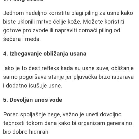
Jednom nedeljno koristite blagi piling za usne kako
biste uklonili mrtve ćelije kože. Možete koristiti
gotove proizvode ili napraviti domaći piling od
šećera i meda.
4. Izbegavanje obližanja usana
Iako je to čest refleks kada su usne suve, obližanje
samo pogoršava stanje jer pljuvačka brzo isparava
i dodatno isušuje usne.
5. Dovoljan unos vode
Pored spoljašnje nege, važno je uneti dovoljno
tečnosti tokom dana kako bi organizam generalno
bio dobro hidriran.