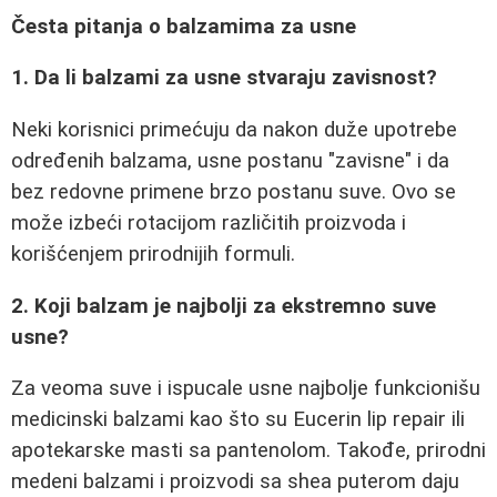
Česta pitanja o balzamima za usne
1. Da li balzami za usne stvaraju zavisnost?
Neki korisnici primećuju da nakon duže upotrebe
određenih balzama, usne postanu "zavisne" i da
bez redovne primene brzo postanu suve. Ovo se
može izbeći rotacijom različitih proizvoda i
korišćenjem prirodnijih formuli.
2. Koji balzam je najbolji za ekstremno suve
usne?
Za veoma suve i ispucale usne najbolje funkcionišu
medicinski balzami kao što su Eucerin lip repair ili
apotekarske masti sa pantenolom. Takođe, prirodni
medeni balzami i proizvodi sa shea puterom daju