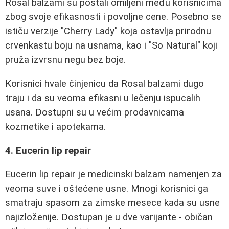
Rosal balzami su postali omiljeni među korisnicima
zbog svoje efikasnosti i povoljne cene. Posebno se
ističu verzije "Cherry Lady" koja ostavlja prirodnu
crvenkastu boju na usnama, kao i "So Natural" koji
pruža izvrsnu negu bez boje.
Korisnici hvale činjenicu da Rosal balzami dugo
traju i da su veoma efikasni u lečenju ispucalih
usana. Dostupni su u većim prodavnicama
kozmetike i apotekama.
4. Eucerin lip repair
Eucerin lip repair je medicinski balzam namenjen za
veoma suve i oštećene usne. Mnogi korisnici ga
smatraju spasom za zimske mesece kada su usne
najizloženije. Dostupan je u dve varijante - običan