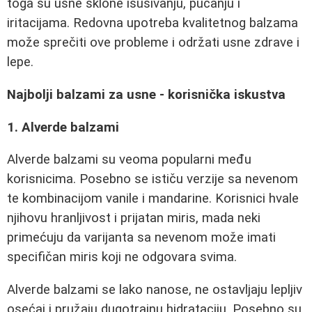
toga su usne sklone isušivanju, pucanju i
iritacijama. Redovna upotreba kvalitetnog balzama
može sprečiti ove probleme i održati usne zdrave i
lepe.
Najbolji balzami za usne - korisnička iskustva
1. Alverde balzami
Alverde balzami su veoma popularni među
korisnicima. Posebno se ističu verzije sa nevenom
te kombinacijom vanile i mandarine. Korisnici hvale
njihovu hranljivost i prijatan miris, mada neki
primećuju da varijanta sa nevenom može imati
specifičan miris koji ne odgovara svima.
Alverde balzami se lako nanose, ne ostavljaju lepljiv
osećaj i pružaju dugotrajnu hidrataciju. Posebno su