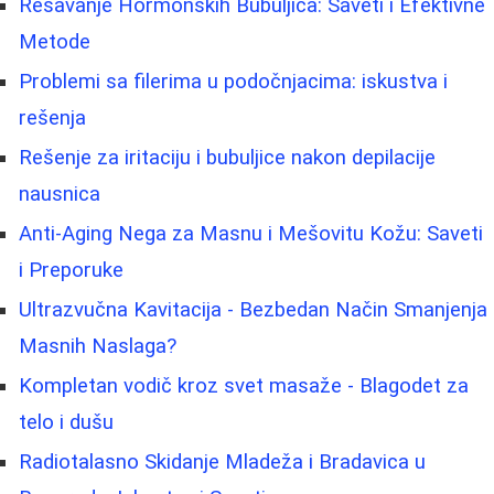
Rešavanje Hormonskih Bubuljica: Saveti i Efektivne
Metode
Problemi sa filerima u podočnjacima: iskustva i
rešenja
Rešenje za iritaciju i bubuljice nakon depilacije
nausnica
Anti-Aging Nega za Masnu i Mešovitu Kožu: Saveti
i Preporuke
Ultrazvučna Kavitacija - Bezbedan Način Smanjenja
Masnih Naslaga?
Kompletan vodič kroz svet masaže - Blagodet za
telo i dušu
Radiotalasno Skidanje Mladeža i Bradavica u