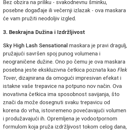
Bez obzira na priliku - svakodnevnu šminku,
posebne događaje ili večernji izlazak - ova maskara
će vam pružiti neodoljiv izgled.
3. Beskrajna Dužina i Izdržljivost
Sky High Lash Sensational
maskara je pravi dragulj,
pružajući savršen spoj punog volumena i
neograničene dužine. Ono po čemu je ova maskara
posebna jeste ekskluzivna četkica poznata kao
Flek
Tover
, dizajnirana da omogući impresivan efekat i
istakne vaše trepavice na potpuno nov način. Ova
inovativna četkica ima sposobnost savijanja, što
znači da može dosegnuti svaku trepavicu od
korena do vrha, istovremeno povećavajući volumen
i produžavajući ih. Opremljena je vodootpornom
formulom koja pruža izdržljivost tokom celog dana,