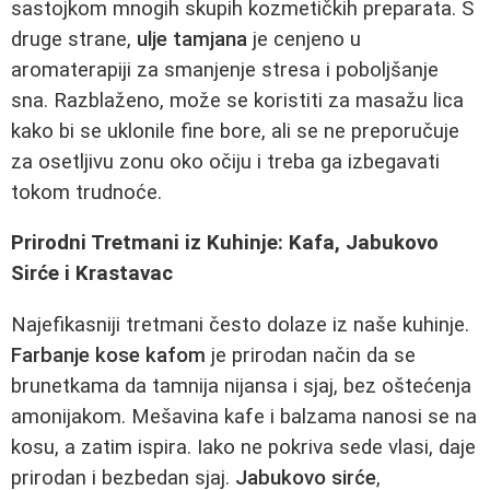
sastojkom mnogih skupih kozmetičkih preparata. S
druge strane,
ulje tamjana
je cenjeno u
aromaterapiji za smanjenje stresa i poboljšanje
sna. Razblaženo, može se koristiti za masažu lica
kako bi se uklonile fine bore, ali se ne preporučuje
za osetljivu zonu oko očiju i treba ga izbegavati
tokom trudnoće.
Prirodni Tretmani iz Kuhinje: Kafa, Jabukovo
Sirće i Krastavac
Najefikasniji tretmani često dolaze iz naše kuhinje.
Farbanje kose kafom
je prirodan način da se
brunetkama da tamnija nijansa i sjaj, bez oštećenja
amonijakom. Mešavina kafe i balzama nanosi se na
kosu, a zatim ispira. Iako ne pokriva sede vlasi, daje
prirodan i bezbedan sjaj.
Jabukovo sirće
,