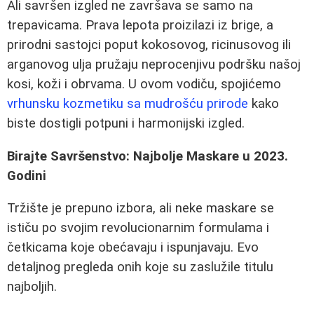
Ali savršen izgled ne završava se samo na
trepavicama. Prava lepota proizilazi iz brige, a
prirodni sastojci poput kokosovog, ricinusovog ili
arganovog ulja pružaju neprocenjivu podršku našoj
kosi, koži i obrvama. U ovom vodiču, spojićemo
vrhunsku kozmetiku sa mudrošću prirode
kako
biste dostigli potpuni i harmonijski izgled.
Birajte Savršenstvo: Najbolje Maskare u 2023.
Godini
Tržište je prepuno izbora, ali neke maskare se
ističu po svojim revolucionarnim formulama i
četkicama koje obećavaju i ispunjavaju. Evo
detaljnog pregleda onih koje su zaslužile titulu
najboljih.