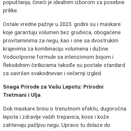
popuštanja, čineći je idealnim izborom za posebne
prilike.
Ostale vredne pažnje u 2023. godini su i maskare
koje garantuju volumen bez grudvica, obogaćene
provitaminima za negu, kao i one sa dvostrukim
krajevima za kombinaciju volumena i dužine.
Vodootporne formule sa intenzivnom bojom i
fleksibilnim četkicama takođe su postale standard
za savršen svakodnevan i večernji izgled.
Snaga Prirode za Vašu Lepotu: Prirodni
Tretmani i Ulja
Dok maskare brinu o trenutnom efektu, dugoročna
lepota i zdravlje vaših trepavica, kose i kože
zahtevaju pažljivu negu. Upravo tu dolaze do