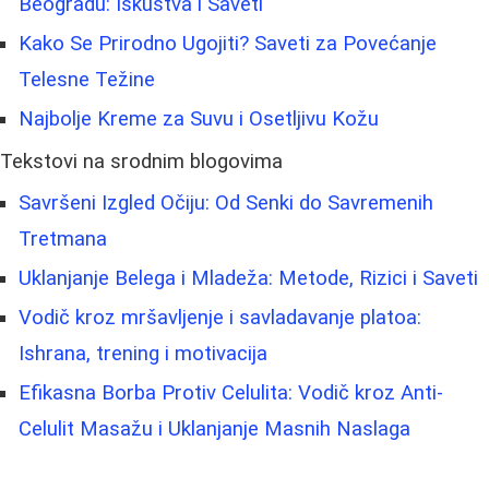
Beogradu: Iskustva i Saveti
Kako Se Prirodno Ugojiti? Saveti za Povećanje
Telesne Težine
Najbolje Kreme za Suvu i Osetljivu Kožu
Tekstovi na srodnim blogovima
Savršeni Izgled Očiju: Od Senki do Savremenih
Tretmana
Uklanjanje Belega i Mladeža: Metode, Rizici i Saveti
Vodič kroz mršavljenje i savladavanje platoa:
Ishrana, trening i motivacija
Efikasna Borba Protiv Celulita: Vodič kroz Anti-
Celulit Masažu i Uklanjanje Masnih Naslaga