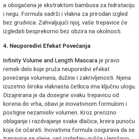
a obogaćena je ekstraktom bambusa za hidrataciju
i negu. Formula sadrži i vlakna za prirodan izgled
bez grudvica. Zahvaljujući njoj, vaše trepavice će
izgledati besprekorno bez obzira na okolnosti.
4. Neuporedivi Efekat Povećanja
Infinity Volume and Length Mascara
je pravo
remek-delo koje pruža neuporedivi efekat
povećanja volumena, dužine i zakrivljenosti. Njena
izuzetno široka vlaknasta četkica ima ključnu ulogu.
Dizajnirana je da dosegne svaku trepavicu od
korena do vrha, obavi je inovativnom formulom i
postigne nezamisliv volumen. Kroz precizno
oblaganje i razdvajanje svake dlačice, kreira punoću
koja će očarati. Inovativna formula osigurava da se
trepavice ne slepe, već izgledaju gušće i lepršavo.