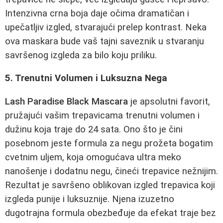
Intenzivna crna boja daje očima dramatičan i
upečatljiv izgled, stvarajući prelep kontrast. Neka
ova maskara bude vaš tajni saveznik u stvaranju
savršenog izgleda za bilo koju priliku.
5. Trenutni Volumen i Luksuzna Nega
Lash Paradise Black Mascara
je apsolutni favorit,
pružajući vašim trepavicama trenutni volumen i
dužinu koja traje do 24 sata. Ono što je čini
posebnom jeste formula za negu prožeta bogatim
cvetnim uljem, koja omogućava ultra meko
nanošenje i dodatnu negu, čineći trepavice nežnijim.
Rezultat je savršeno oblikovan izgled trepavica koji
izgleda punije i luksuznije. Njena izuzetno
dugotrajna formula obezbeđuje da efekat traje bez