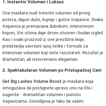
1. Instantni Volumen i Luksuz
Ova maskara nudi trenutni volumen od prvog
poteza, dajući duže, bujnije i gušće trepavice. Svaka
trepavica je premazana dubokom, intenzivnom
bojom, što očima daje širom otvoren i budan izgled.
Kao i svaki proizvod iz ove prestižne linije,
predstavlja savršeni spoj četke i formule za
intenzivan volumen koji neće razočarati. Rezultat je
dramatičan, ali istovremeno elegantan.
2. Spektakularan Volumen po Pristupačnoj Ceni
Get Big Lashes Volume Boost
je maskara koja
omogućava da postignete upravo ono na šta i
sugeriše - dramatičan volumen i punoću
trepavicama. Osmišljena je tako da vašim