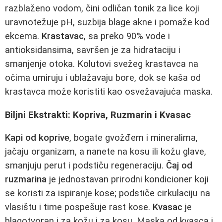
razblaženo vodom, čini odličan tonik za lice koji
uravnotežuje pH, suzbija blage akne i pomaže kod
ekcema.
Krastavac
, sa preko 90% vode i
antioksidansima, savršen je za hidrataciju i
smanjenje otoka. Kolutovi svežeg krastavca na
očima umiruju i ublažavaju bore, dok se kaša od
krastavca može koristiti kao osvežavajuća maska.
Biljni Ekstrakti: Kopriva, Ruzmarin i Kvasac
Kapi od koprive
, bogate gvožđem i mineralima,
jačaju organizam, a nanete na kosu ili kožu glave,
smanjuju perut i podstiču regeneraciju.
Čaj od
ruzmarina
je jednostavan prirodni kondicioner koji
se koristi za ispiranje kose; podstiče cirkulaciju na
vlasištu i time pospešuje rast kose.
Kvasac
je
blagotvoran i za kožu i za kosu. Maska od kvasca i