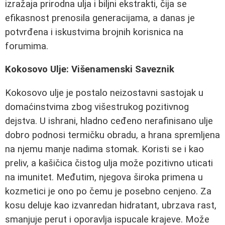
izražaja prirodna ulja i biljni ekstrakti, čija se
efikasnost prenosila generacijama, a danas je
potvrđena i iskustvima brojnih korisnica na
forumima.
Kokosovo Ulje: Višenamenski Saveznik
Kokosovo ulje je postalo neizostavni sastojak u
domaćinstvima zbog višestrukog pozitivnog
dejstva. U ishrani, hladno ceđeno nerafinisano ulje
dobro podnosi termičku obradu, a hrana spremljena
na njemu manje nadima stomak. Koristi se i kao
preliv, a kašičica čistog ulja može pozitivno uticati
na imunitet. Međutim, njegova široka primena u
kozmetici je ono po čemu je posebno cenjeno. Za
kosu deluje kao izvanredan hidratant, ubrzava rast,
smanjuje perut i oporavlja ispucale krajeve. Može