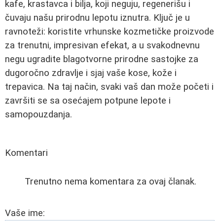
kafe, krastavca i bilja, koji neguju, regenerišu i
čuvaju našu prirodnu lepotu iznutra. Ključ je u
ravnoteži: koristite vrhunske kozmetičke proizvode
za trenutni, impresivan efekat, a u svakodnevnu
negu ugradite blagotvorne prirodne sastojke za
dugoročno zdravlje i sjaj vaše kose, kože i
trepavica. Na taj način, svaki vaš dan može početi i
završiti se sa osećajem potpune lepote i
samopouzdanja.
Komentari
Trenutno nema komentara za ovaj članak.
Vaše ime: