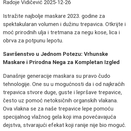
Radoje Vidičević
2025-12-26
Istražite najbolje maskare 2023. godine za
spektakularan volumen i dužinu trepavica. Otkrijte i
moć prirodnih ulja i tretmana za negu kose, lica i
obrva za potpunu lepotu.
Savršenstvo u Jednom Potezu: Vrhunske
Maskare i Prirodna Nega za Kompletan Izgled
Današnje generacije maskara su pravo čudo
tehnologije. One su u mogućnosti da i od najkraćih
trepavica stvore duge, guste i lepršave trepavice,
često uz pomoć netoksičnih organskih vlakana.
Ova vlakna se za naše trepavice lepe pomoću
specijalnog vlažnog gela koji ima povećavajuća
dejstva, stvarajući efekat koji ranije nije bio moguć.