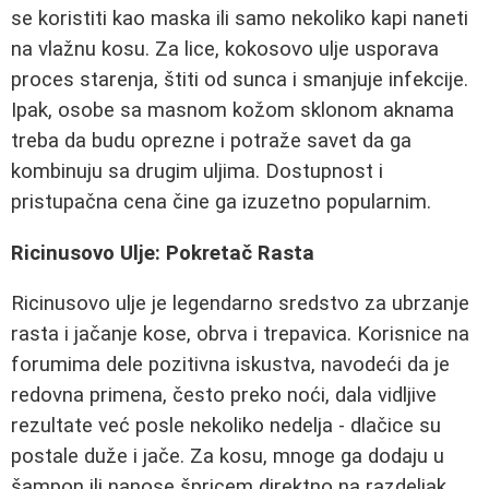
se koristiti kao maska ili samo nekoliko kapi naneti
na vlažnu kosu. Za lice, kokosovo ulje usporava
proces starenja, štiti od sunca i smanjuje infekcije.
Ipak, osobe sa masnom kožom sklonom aknama
treba da budu oprezne i potraže savet da ga
kombinuju sa drugim uljima. Dostupnost i
pristupačna cena čine ga izuzetno popularnim.
Ricinusovo Ulje: Pokretač Rasta
Ricinusovo ulje je legendarno sredstvo za ubrzanje
rasta i jačanje kose, obrva i trepavica. Korisnice na
forumima dele pozitivna iskustva, navodeći da je
redovna primena, često preko noći, dala vidljive
rezultate već posle nekoliko nedelja - dlačice su
postale duže i jače. Za kosu, mnoge ga dodaju u
šampon ili nanose špricem direktno na razdeljak.