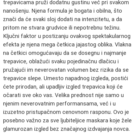
trepavicama pruži dodatnu gustinu već pri svakom
nanošenju. Njena formula je bogata i obilna, što
znači da će svaki sloj dodati na intenzitetu, a da
pritom ne stvara grudvice ili nepotrebnu težinu.
Ključni faktor u postizanju ovakvog spektakularnog
efekta je njena mega četkica jajastog oblika. Vlakna
na četkici omogućavaju da se dosegnu i najmanje
trepavice, oblažući svaku pojedinačnu dlačicu i
pružajući im neverovatan volumen bez rizika da se
trepavice slepe. Umesto napadnog izgleda, postići
ćete prirodan, ali upadljiv izgled trepavica koji će
očarati sve oko vas. Velika prednost nije samo u
njenim neverovatnim performansama, već i u
izuzetno pristupačnom cenovnom rasponu. Ovo je
posebno važno za sve ljubiteljice maskara koje žele
glamurozan izgled bez značajnog izdvajanja novca.