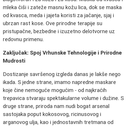
mleka čiši i zateže masnu kožu lica, dok se maska
od kvasca, meda i jajeta koristi za jačanje, sjaj i
ubrzan rast kose. Ove prirodne terapije su
pristupačne, bezbedne i izuzetno delotvorne uz
redovnu primenu.
Zaključak: Spoj Vrhunske Tehnologije i Prirodne
Mudrosti
Dostizanje savršenog izgleda danas je lakše nego
ikada. S jedne strane, imamo napredne maskare
koje čine nemoguće mogućim - od najkraćih
trepavica stvaraju spektakularne volume i dužine. S
druge strane, priroda nam nudi bogat arsenal
sastojaka poput kokosovog, ricinusovog i
arganovog ulja, kao i jednostavnih tretmana od