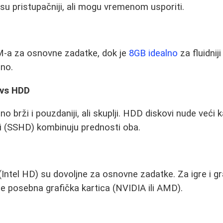
 su pristupačniji, ali mogu vremenom usporiti.
-a za osnovne zadatke, dok je
8GB idealno
za fluidnij
eno.
 vs HDD
o brži i pouzdaniji, ali skuplji. HDD diskovi nude veći 
li (SSHD) kombinuju prednosti oba.
(Intel HD) su dovoljne za osnovne zadatke. Za igre i gr
 je posebna grafička kartica (NVIDIA ili AMD).