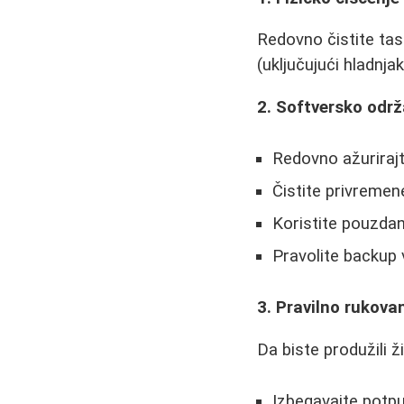
Redovno čistite tas
(uključujući hladnja
2. Softversko odr
Redovno ažurirajt
Čistite privremen
Koristite pouzda
Pravolite backup
3. Pravilno rukova
Da biste produžili ži
Izbegavajte potpu