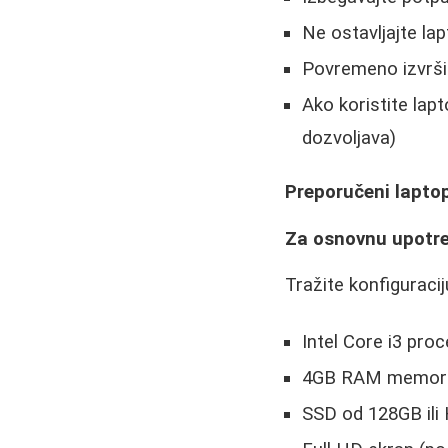
Ne ostavljajte lap
Povremeno izvršit
Ako koristite lapt
dozvoljava)
Preporučeni laptop
Za osnovnu upotreb
Tražite konfiguracij
Intel Core i3 proc
4GB RAM memori
SSD od 128GB il