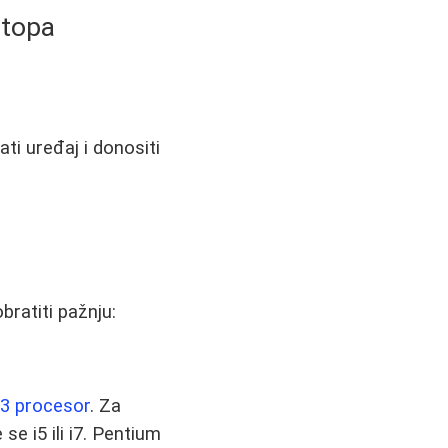
ptopa
ti uređaj i donositi
bratiti pažnju:
 i3 procesor
. Za
e i5 ili i7. Pentium