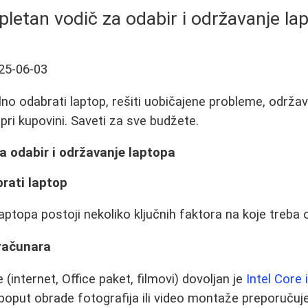
letan vodič za odabir i održavanje la
25-06-03
no odabrati laptop, rešiti uobičajene probleme, održava
pri kupovini. Saveti za sve budžete.
a odabir i održavanje laptopa
rati laptop
aptopa postoji nekoliko ključnih faktora na koje treba o
 računara
internet, Office paket, filmovi) dovoljan je
Intel Core
oput obrade fotografija ili video montaže preporučuje s