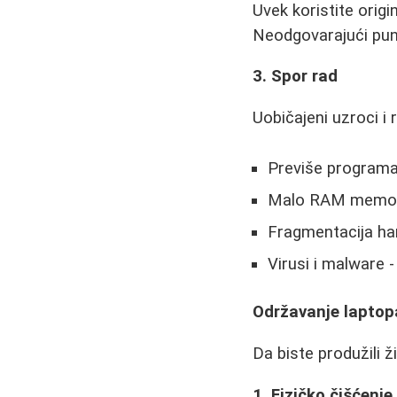
Uvek koristite origi
Neodgovarajući punj
3. Spor rad
Uobičajeni uzroci i 
Previše programa 
Malo RAM memorij
Fragmentacija ha
Virusi i malware 
Održavanje laptop
Da biste produžili ž
1. Fizičko čišćenje