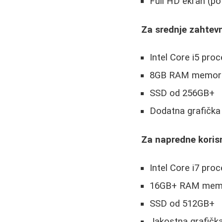
Full HD ekran (p
Za srednje zahtev
Intel Core i5 pro
8GB RAM memori
SSD od 256GB+
Dodatna grafička 
Za napredne koris
Intel Core i7 pro
16GB+ RAM memo
SSD od 512GB+
Jakostna grafička 