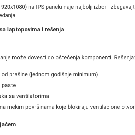
(1920x1080) na IPS panelu naje najbolji izbor. Izbegava
edanja.
sa laptopovima i rešenja
nje može dovesti do oštećenja komponenti. Rešenja
 od prašine (jednom godišnje minimum)
 paste
aka sa ventilatorima
na mekim površinama koje blokiraju ventilacione otvo
njačem