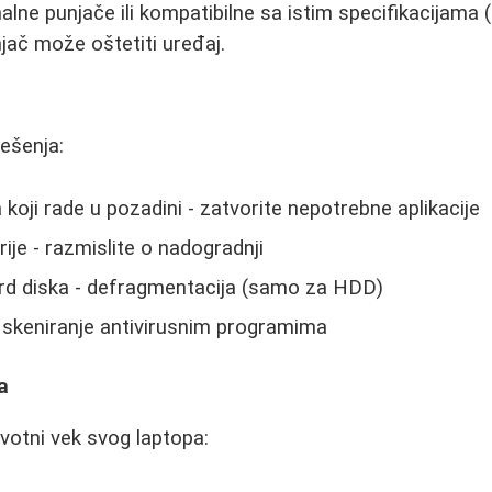
nalne punjače ili kompatibilne sa istim specifikacijama 
ač može oštetiti uređaj.
rešenja:
koji rade u pozadini - zatvorite nepotrebne aplikacije
e - razmislite o nadogradnji
rd diska - defragmentacija (samo za HDD)
- skeniranje antivirusnim programima
a
ivotni vek svog laptopa: