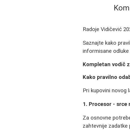
Komp
Radoje Vidičević
20
Saznajte kako pravil
informisane odluke 
Kompletan vodič z
Kako pravilno odab
Pri kupovini novog l
1. Procesor - srce
Za osnovne potrebe (
zahtevnije zadatke p