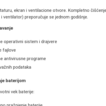
taturu, ekran i ventilacione otvore. Kompletno čišćenj
k i ventilator) preporučuje se jednom godišnje.
žavanje
e operativni sistem i drajvere
e fajlove
ne antivirusne programe
 važnih podataka
nje baterijom
votni vek baterije:
no pražnjenje baterije