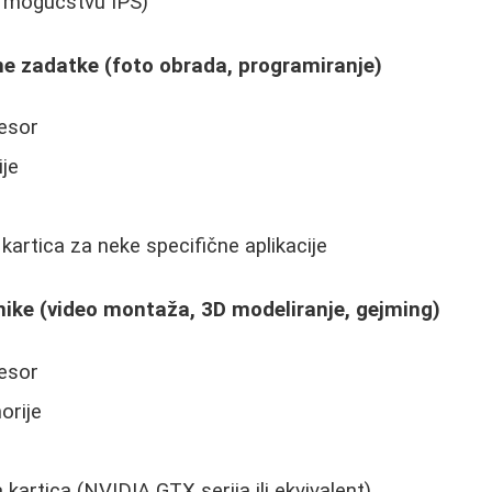
o mogućstvu IPS)
ne zadatke (foto obrada, programiranje)
cesor
je
kartica za neke specifične aplikacije
nike (video montaža, 3D modeliranje, gejming)
cesor
rije
kartica (NVIDIA GTX serija ili ekvivalent)