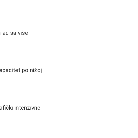
i rad sa više
kapacitet po nižoj
afički intenzivne