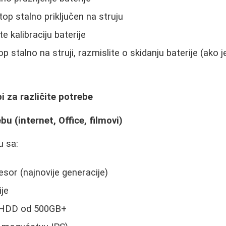
top stalno priključen na struju
e kalibraciju baterije
op stalno na struji, razmislite o skidanju baterije (ako 
i za različite potrebe
u (internet, Office, filmovi)
u sa:
esor (najnovije generacije)
je
i HDD od 500GB+