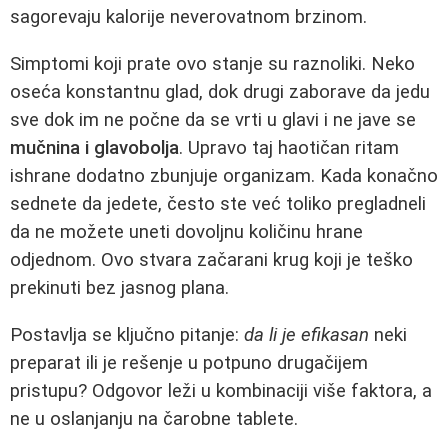
sagorevaju kalorije neverovatnom brzinom.
Simptomi koji prate ovo stanje su raznoliki. Neko
oseća konstantnu glad, dok drugi zaborave da jedu
sve dok im ne počne da se vrti u glavi i ne jave se
mučnina i glavobolja
. Upravo taj haotičan ritam
ishrane dodatno zbunjuje organizam. Kada konačno
sednete da jedete, često ste već toliko pregladneli
da ne možete uneti dovoljnu količinu hrane
odjednom. Ovo stvara začarani krug koji je teško
prekinuti bez jasnog plana.
Postavlja se ključno pitanje:
da li je efikasan
neki
preparat ili je rešenje u potpuno drugačijem
pristupu? Odgovor leži u kombinaciji više faktora, a
ne u oslanjanju na čarobne tablete.