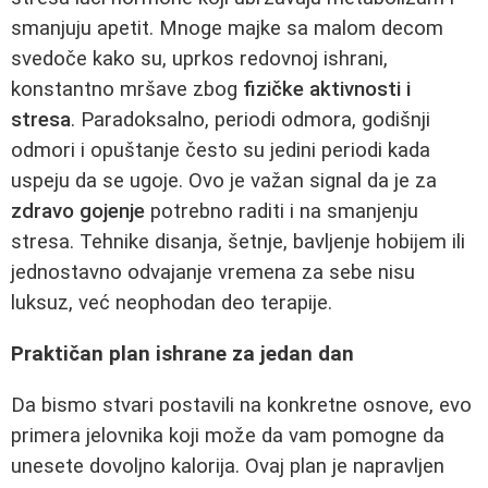
smanjuju apetit. Mnoge majke sa malom decom
svedoče kako su, uprkos redovnoj ishrani,
konstantno mršave zbog
fizičke aktivnosti i
stresa
. Paradoksalno, periodi odmora, godišnji
odmori i opuštanje često su jedini periodi kada
uspeju da se ugoje. Ovo je važan signal da je za
zdravo gojenje
potrebno raditi i na smanjenju
stresa. Tehnike disanja, šetnje, bavljenje hobijem ili
jednostavno odvajanje vremena za sebe nisu
luksuz, već neophodan deo terapije.
Praktičan plan ishrane za jedan dan
Da bismo stvari postavili na konkretne osnove, evo
primera jelovnika koji može da vam pomogne da
unesete dovoljno kalorija. Ovaj plan je napravljen