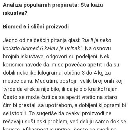
Analiza popularnih preparata: Šta kažu
iskustva?
Biomed 6 i slični proizvodi
Jedno od najčešćih pitanja glasi:
“da li je neko
koristio biomed 6 kakav je ucinak”
. Na osnovu
brojnih iskustava, odgovori su podeljeni. Neki
korisnici navode da im se
povećao apetit
i da su
dobili nekoliko kilograma, obično 3 do 4 kg za
mesec dana. Međutim, postoji i veliki broj onih koji
tvrde da efekta nije bilo, ili da je bio kratkotrajan.
Često se može čuti da se apetit vratio na staro
čim bi prestali sa upotrebom, a dobijeni kilogrami bi
se istopili. To sugeriše da ovakvi proizvodi ne
rešavaju suštinski problem, već deluju samo dok se
koriste. Efikasnost je upitna i često se svodi na