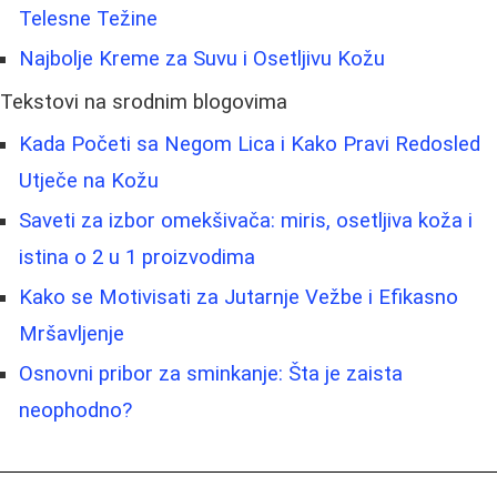
Telesne Težine
Najbolje Kreme za Suvu i Osetljivu Kožu
Tekstovi na srodnim blogovima
Kada Početi sa Negom Lica i Kako Pravi Redosled
Utječe na Kožu
Saveti za izbor omekšivača: miris, osetljiva koža i
istina o 2 u 1 proizvodima
Kako se Motivisati za Jutarnje Vežbe i Efikasno
Mršavljenje
Osnovni pribor za sminkanje: Šta je zaista
neophodno?