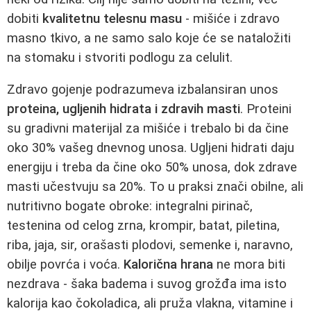
dobiti
kvalitetnu telesnu masu
- mišiće i zdravo
masno tkivo, a ne samo salo koje će se nataložiti
na stomaku i stvoriti podlogu za celulit.
Zdravo gojenje podrazumeva izbalansiran unos
proteina, ugljenih hidrata i zdravih masti
. Proteini
su gradivni materijal za mišiće i trebalo bi da čine
oko 30% vašeg dnevnog unosa. Ugljeni hidrati daju
energiju i treba da čine oko 50% unosa, dok zdrave
masti učestvuju sa 20%. To u praksi znači obilne, ali
nutritivno bogate obroke: integralni pirinač,
testenina od celog zrna, krompir, batat, piletina,
riba, jaja, sir, orašasti plodovi, semenke i, naravno,
obilje povrća i voća.
Kalorična hrana
ne mora biti
nezdrava - šaka badema i suvog grožđa ima isto
kalorija kao čokoladica, ali pruža vlakna, vitamine i