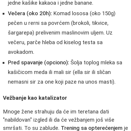
jedne kašike kakaoa i jedne banane.
Večera (oko 20h):
Komad lososa (oko 150g)
pečen u rerni sa povrćem (brokoli, tikvice,
šargarepa) prelivenim maslinovim uljem. Uz
večeru, parče hleba od kiselog testa sa
avokadom.
Pred spavanje (opciono):
Šolja toplog mleka sa
kašičicom meda ili mali sir (ella sir ili sličan
nemasni sir za one koji paze na unos masti).
Vežbanje kao katalizator
Mnoge žene strahuju da će im teretana dati
"nabildovan" izgled ili da će vežbanjem još više
smršati. To su zablude.
Trening sa opterećenjem
je