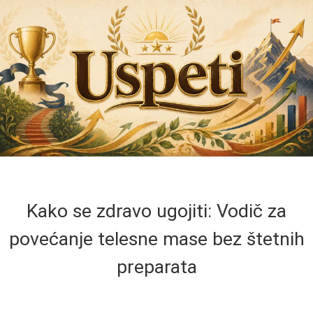
Kako se zdravo ugojiti: Vodič za
povećanje telesne mase bez štetnih
preparata