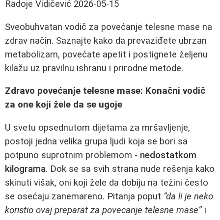
Radoje Vidičević
2026-05-15
Sveobuhvatan vodič za povećanje telesne mase na
zdrav način. Saznajte kako da prevaziđete ubrzan
metabolizam, povećate apetit i postignete željenu
kilažu uz pravilnu ishranu i prirodne metode.
Zdravo povećanje telesne mase: Konačni vodič
za one koji žele da se ugoje
U svetu opsednutom dijetama za mršavljenje,
postoji jedna velika grupa ljudi koja se bori sa
potpuno suprotnim problemom -
nedostatkom
kilograma
. Dok se sa svih strana nude rešenja kako
skinuti višak, oni koji žele da dobiju na težini često
se osećaju zanemareno. Pitanja poput
“da li je neko
koristio ovaj preparat za povecanje telesne mase”
i