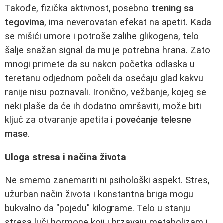
Takođe, fizička aktivnost, posebno
trening sa
tegovima
, ima neverovatan efekat na apetit. Kada
se mišići umore i potroše zalihe glikogena, telo
šalje snažan signal da mu je potrebna hrana. Zato
mnogi primete da su nakon početka odlaska u
teretanu odjednom počeli da osećaju glad kakvu
ranije nisu poznavali. Ironično, vežbanje, kojeg se
neki plaše da će ih dodatno omršaviti, može biti
ključ za otvaranje apetita i
povećanje telesne
mase
.
Uloga stresa i načina života
Ne smemo zanemariti ni psihološki aspekt. Stres,
užurban način života i konstantna briga mogu
bukvalno da "pojedu" kilograme. Telo u stanju
stresa luči hormone koji ubrzavaju metabolizam i