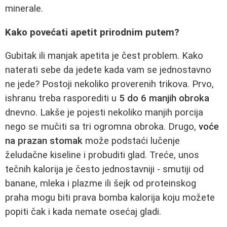
minerale.
Kako povećati apetit prirodnim putem?
Gubitak ili manjak apetita je čest problem. Kako
naterati sebe da jedete kada vam se jednostavno
ne jede? Postoji nekoliko proverenih trikova. Prvo,
ishranu treba rasporediti u
5 do 6 manjih obroka
dnevno. Lakše je pojesti nekoliko manjih porcija
nego se mučiti sa tri ogromna obroka. Drugo,
voće
na prazan stomak
može podstaći lučenje
želudačne kiseline i probuditi glad. Treće, unos
tečnih kalorija je često jednostavniji - smutiji od
banane, mleka i plazme ili šejk od proteinskog
praha mogu biti prava bomba kalorija koju možete
popiti čak i kada nemate osećaj gladi.