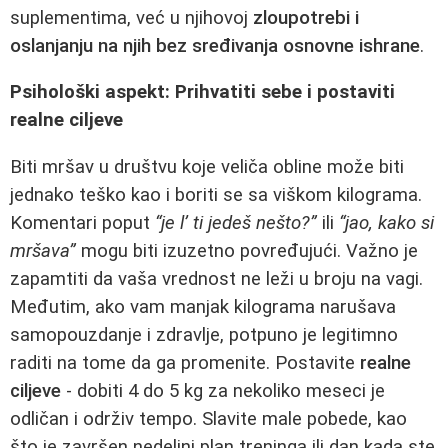
suplementima, već u njihovoj
zloupotrebi i
oslanjanju na njih bez sređivanja osnovne ishrane
.
Psihološki aspekt: Prihvatiti sebe i postaviti
realne ciljeve
Biti mršav u društvu koje veliča obline može biti
jednako teško kao i boriti se sa viškom kilograma.
Komentari poput
“je l’ ti jedeš nešto?”
ili
“jao, kako si
mršava”
mogu biti izuzetno povređujući. Važno je
zapamtiti da vaša vrednost ne leži u broju na vagi.
Međutim, ako vam manjak kilograma narušava
samopouzdanje i zdravlje, potpuno je legitimno
raditi na tome da ga promenite. Postavite
realne
ciljeve
- dobiti 4 do 5 kg za nekoliko meseci je
odličan i održiv tempo. Slavite male pobede, kao
što je završen nedeljni plan treninga ili dan kada ste