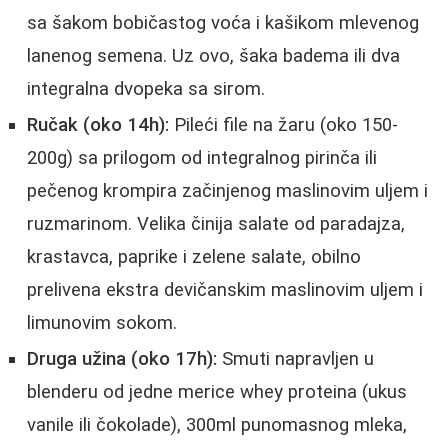
sa šakom bobičastog voća i kašikom mlevenog
lanenog semena. Uz ovo, šaka badema ili dva
integralna dvopeka sa sirom.
Ručak (oko 14h):
Pileći file na žaru (oko 150-
200g) sa prilogom od integralnog pirinča ili
pečenog krompira začinjenog maslinovim uljem i
ruzmarinom. Velika činija salate od paradajza,
krastavca, paprike i zelene salate, obilno
prelivena ekstra devičanskim maslinovim uljem i
limunovim sokom.
Druga užina (oko 17h):
Smuti napravljen u
blenderu od jedne merice whey proteina (ukus
vanile ili čokolade), 300ml punomasnog mleka,