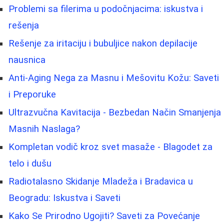
Problemi sa filerima u podočnjacima: iskustva i
rešenja
Rešenje za iritaciju i bubuljice nakon depilacije
nausnica
Anti-Aging Nega za Masnu i Mešovitu Kožu: Saveti
i Preporuke
Ultrazvučna Kavitacija - Bezbedan Način Smanjenja
Masnih Naslaga?
Kompletan vodič kroz svet masaže - Blagodet za
telo i dušu
Radiotalasno Skidanje Mladeža i Bradavica u
Beogradu: Iskustva i Saveti
Kako Se Prirodno Ugojiti? Saveti za Povećanje