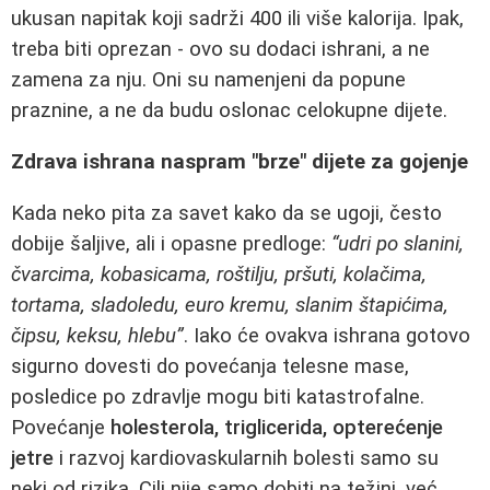
ukusan napitak koji sadrži 400 ili više kalorija. Ipak,
treba biti oprezan - ovo su dodaci ishrani, a ne
zamena za nju. Oni su namenjeni da popune
praznine, a ne da budu oslonac celokupne dijete.
Zdrava ishrana naspram "brze" dijete za gojenje
Kada neko pita za savet kako da se ugoji, često
dobije šaljive, ali i opasne predloge:
“udri po slanini,
čvarcima, kobasicama, roštilju, pršuti, kolačima,
tortama, sladoledu, euro kremu, slanim štapićima,
čipsu, keksu, hlebu”
. Iako će ovakva ishrana gotovo
sigurno dovesti do povećanja telesne mase,
posledice po zdravlje mogu biti katastrofalne.
Povećanje
holesterola, triglicerida, opterećenje
jetre
i razvoj kardiovaskularnih bolesti samo su
neki od rizika. Cilj nije samo dobiti na težini, već