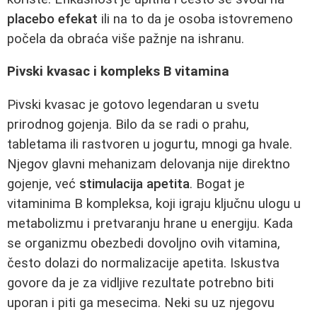
placebo efekat
ili na to da je osoba istovremeno
počela da obraća više pažnje na ishranu.
Pivski kvasac i kompleks B vitamina
Pivski kvasac je gotovo legendaran u svetu
prirodnog gojenja. Bilo da se radi o prahu,
tabletama ili rastvoren u jogurtu, mnogi ga hvale.
Njegov glavni mehanizam delovanja nije direktno
gojenje, već
stimulacija apetita
. Bogat je
vitaminima B kompleksa, koji igraju ključnu ulogu u
metabolizmu i pretvaranju hrane u energiju. Kada
se organizmu obezbedi dovoljno ovih vitamina,
često dolazi do normalizacije apetita. Iskustva
govore da je za vidljive rezultate potrebno biti
uporan i piti ga mesecima. Neki su uz njegovu