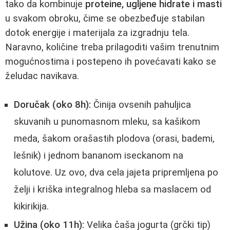
tako da kombinuje
proteine, ugljene hidrate i masti
u svakom obroku, čime se obezbeđuje stabilan
dotok energije i materijala za izgradnju tela.
Naravno, količine treba prilagoditi vašim trenutnim
mogućnostima i postepeno ih povećavati kako se
želudac navikava.
Doručak (oko 8h):
Činija ovsenih pahuljica
skuvanih u punomasnom mleku, sa kašikom
meda, šakom orašastih plodova (orasi, bademi,
lešnik) i jednom bananom iseckanom na
kolutove. Uz ovo, dva cela jajeta pripremljena po
želji i kriška integralnog hleba sa maslacem od
kikirikija.
Užina (oko 11h):
Velika čaša jogurta (grčki tip)