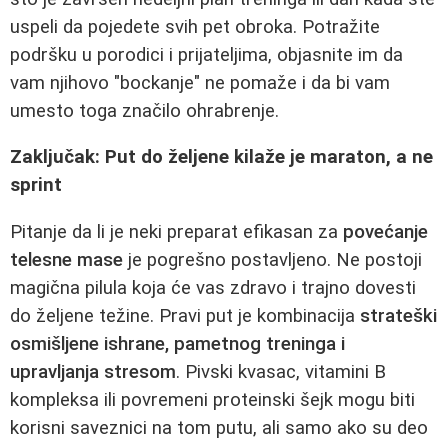
uspeli da pojedete svih pet obroka. Potražite
podršku u porodici i prijateljima, objasnite im da
vam njihovo "bockanje" ne pomaže i da bi vam
umesto toga značilo ohrabrenje.
Zaključak: Put do željene kilaže je maraton, a ne
sprint
Pitanje da li je neki preparat efikasan za
povećanje
telesne mase
je pogrešno postavljeno. Ne postoji
magična pilula koja će vas zdravo i trajno dovesti
do željene težine. Pravi put je kombinacija
strateški
osmišljene ishrane, pametnog treninga i
upravljanja stresom
. Pivski kvasac, vitamini B
kompleksa ili povremeni proteinski šejk mogu biti
korisni saveznici na tom putu, ali samo ako su deo