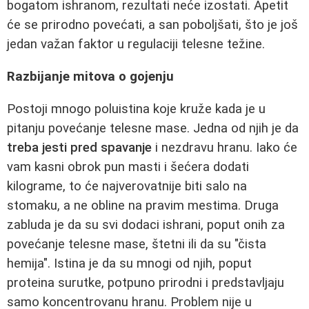
bogatom ishranom, rezultati neće izostati. Apetit
će se prirodno povećati, a san poboljšati, što je još
jedan važan faktor u regulaciji telesne težine.
Razbijanje mitova o gojenju
Postoji mnogo poluistina koje kruže kada je u
pitanju povećanje telesne mase. Jedna od njih je da
treba jesti pred spavanje
i nezdravu hranu. Iako će
vam kasni obrok pun masti i šećera dodati
kilograme, to će najverovatnije biti salo na
stomaku, a ne obline na pravim mestima. Druga
zabluda je da su svi dodaci ishrani, poput onih za
povećanje telesne mase, štetni ili da su "čista
hemija". Istina je da su mnogi od njih, poput
proteina surutke, potpuno prirodni i predstavljaju
samo koncentrovanu hranu. Problem nije u