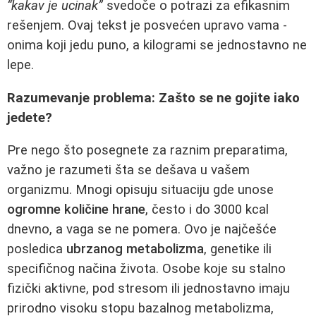
“kakav je ucinak”
svedoče o potrazi za efikasnim
rešenjem. Ovaj tekst je posvećen upravo vama -
onima koji jedu puno, a kilogrami se jednostavno ne
lepe.
Razumevanje problema: Zašto se ne gojite iako
jedete?
Pre nego što posegnete za raznim preparatima,
važno je razumeti šta se dešava u vašem
organizmu. Mnogi opisuju situaciju gde unose
ogromne količine hrane
, često i do 3000 kcal
dnevno, a vaga se ne pomera. Ovo je najčešće
posledica
ubrzanog metabolizma
, genetike ili
specifičnog načina života. Osobe koje su stalno
fizički aktivne, pod stresom ili jednostavno imaju
prirodno visoku stopu bazalnog metabolizma,