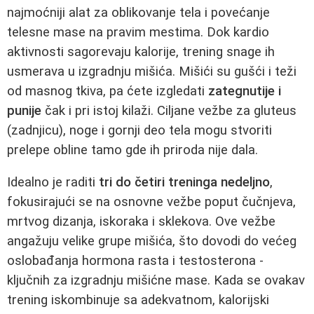
najmoćniji alat za oblikovanje tela i povećanje
telesne mase na pravim mestima. Dok kardio
aktivnosti sagorevaju kalorije, trening snage ih
usmerava u izgradnju mišića. Mišići su gušći i teži
od masnog tkiva, pa ćete izgledati
zategnutije i
punije
čak i pri istoj kilaži. Ciljane vežbe za gluteus
(zadnjicu), noge i gornji deo tela mogu stvoriti
prelepe obline tamo gde ih priroda nije dala.
Idealno je raditi
tri do četiri treninga nedeljno
,
fokusirajući se na osnovne vežbe poput čučnjeva,
mrtvog dizanja, iskoraka i sklekova. Ove vežbe
angažuju velike grupe mišića, što dovodi do većeg
oslobađanja hormona rasta i testosterona -
ključnih za izgradnju mišićne mase. Kada se ovakav
trening iskombinuje sa adekvatnom, kalorijski