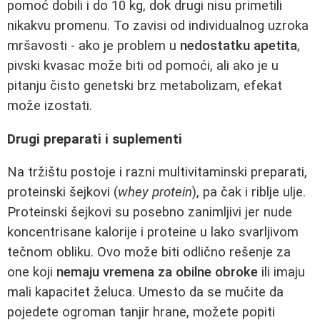
pomoć dobili i do 10 kg, dok drugi nisu primetili
nikakvu promenu. To zavisi od individualnog uzroka
mršavosti - ako je problem u
nedostatku apetita
,
pivski kvasac može biti od pomoći, ali ako je u
pitanju čisto genetski brz metabolizam, efekat
može izostati.
Drugi preparati i suplementi
Na tržištu postoje i razni multivitaminski preparati,
proteinski šejkovi (
whey protein
), pa čak i riblje ulje.
Proteinski šejkovi su posebno zanimljivi jer nude
koncentrisane kalorije i proteine u lako svarljivom
tečnom obliku. Ovo može biti odlično rešenje za
one koji
nemaju vremena za obilne obroke
ili imaju
mali kapacitet želuca. Umesto da se mučite da
pojedete ogroman tanjir hrane, možete popiti