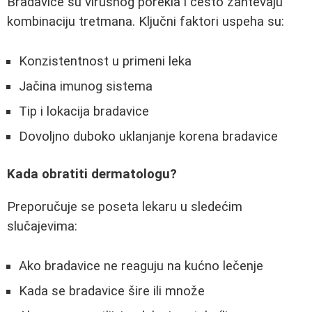
Bradavice su virusnog porekla i često zahtevaju
kombinaciju tretmana. Ključni faktori uspeha su:
Konzistentnost u primeni leka
Jačina imunog sistema
Tip i lokacija bradavice
Dovoljno duboko uklanjanje korena bradavice
Kada obratiti dermatologu?
Preporučuje se poseta lekaru u sledećim
slučajevima:
Ako bradavice ne reaguju na kućno lečenje
Kada se bradavice šire ili množe