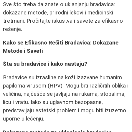
Sve što treba da znate o uklanjanju bradavica:
dokazane metode, prirodni lekovi i medicinski
tretmani. Pročitajte iskustva i savete za efikasno
rešenje.
Kako se Efikasno Rešiti Bradavica: Dokazane
Metode i Saveti
Šta su bradavice i kako nastaju?
Bradavice su izrasline na koži izazvane humanim
papiloma virusom (HPV). Mogu biti različitih oblika i
veličina, najčešće se javljaju na rukama, stopalima,
licu i vratu. Iako su uglavnom bezopasne,
predstavljaju estetski problem i mogu biti izuzetno
uporne u lečenju.