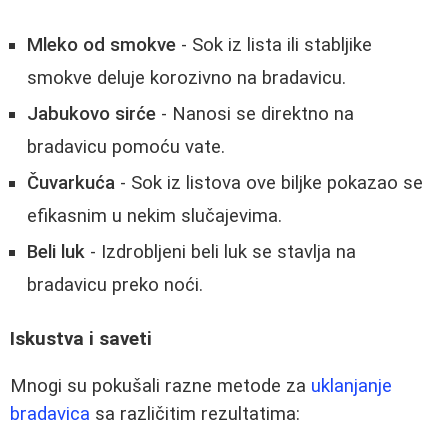
Mleko od smokve
- Sok iz lista ili stabljike
smokve deluje korozivno na bradavicu.
Jabukovo sirće
- Nanosi se direktno na
bradavicu pomoću vate.
Čuvarkuća
- Sok iz listova ove biljke pokazao se
efikasnim u nekim slučajevima.
Beli luk
- Izdrobljeni beli luk se stavlja na
bradavicu preko noći.
Iskustva i saveti
Mnogi su pokušali razne metode za
uklanjanje
bradavica
sa različitim rezultatima: