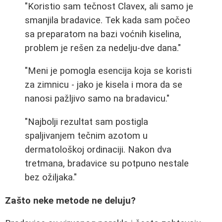
"Koristio sam tečnost Clavex, ali samo je
smanjila bradavice. Tek kada sam počeo
sa preparatom na bazi voćnih kiselina,
problem je rešen za nedelju-dve dana."
"Meni je pomogla esencija koja se koristi
za zimnicu - jako je kisela i mora da se
nanosi pažljivo samo na bradavicu."
"Najbolji rezultat sam postigla
spaljivanjem tečnim azotom u
dermatološkoj ordinaciji. Nakon dva
tretmana, bradavice su potpuno nestale
bez ožiljaka."
Zašto neke metode ne deluju?