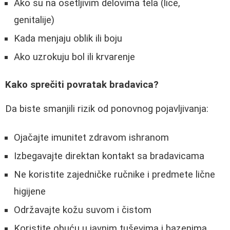
Ako su na osetljivim delovima tela (lice,
genitalije)
Kada menjaju oblik ili boju
Ako uzrokuju bol ili krvarenje
Kako sprečiti povratak bradavica?
Da biste smanjili rizik od ponovnog pojavljivanja:
Ojačajte imunitet zdravom ishranom
Izbegavajte direktan kontakt sa bradavicama
Ne koristite zajedničke ručnike i predmete lične
higijene
Održavajte kožu suvom i čistom
Koristite obuću u javnim tuševima i bazenima