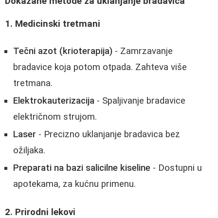
Dokazane metode za uklanjanje bradavica
1. Medicinski tretmani
Tečni azot (krioterapija)
- Zamrzavanje
bradavice koja potom otpada. Zahteva više
tretmana.
Elektrokauterizacija
- Spaljivanje bradavice
električnom strujom.
Laser
- Precizno uklanjanje bradavica bez
ožiljaka.
Preparati na bazi salicilne kiseline
- Dostupni u
apotekama, za kućnu primenu.
2. Prirodni lekovi