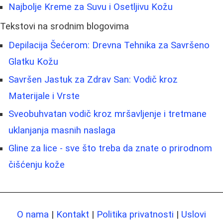
Najbolje Kreme za Suvu i Osetljivu Kožu
Tekstovi na srodnim blogovima
Depilacija Šećerom: Drevna Tehnika za Savršeno
Glatku Kožu
Savršen Jastuk za Zdrav San: Vodič kroz
Materijale i Vrste
Sveobuhvatan vodič kroz mršavljenje i tretmane
uklanjanja masnih naslaga
Gline za lice - sve što treba da znate o prirodnom
čišćenju kože
O nama
|
Kontakt
|
Politika privatnosti
|
Uslovi