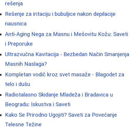
rešenja
Rešenje za iritaciju i bubuljice nakon depilacije
nausnica
Anti-Aging Nega za Masnu i Mešovitu Kožu: Saveti
i Preporuke
Ultrazvučna Kavitacija - Bezbedan Način Smanjenja
Masnih Naslaga?
Kompletan vodič kroz svet masaže - Blagodet za
telo i dušu
Radiotalasno Skidanje Mladeža i Bradavica u
Beogradu: Iskustva i Saveti
Kako Se Prirodno Ugojiti? Saveti za Povećanje
Telesne Težine