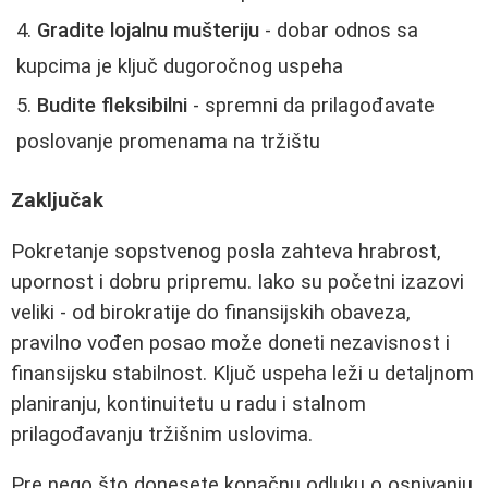
Gradite lojalnu mušteriju
- dobar odnos sa
kupcima je ključ dugoročnog uspeha
Budite fleksibilni
- spremni da prilagođavate
poslovanje promenama na tržištu
Zaključak
Pokretanje sopstvenog posla zahteva hrabrost,
upornost i dobru pripremu. Iako su početni izazovi
veliki - od birokratije do finansijskih obaveza,
pravilno vođen posao može doneti nezavisnost i
finansijsku stabilnost. Ključ uspeha leži u detaljnom
planiranju, kontinuitetu u radu i stalnom
prilagođavanju tržišnim uslovima.
Pre nego što donesete konačnu odluku o osnivanju