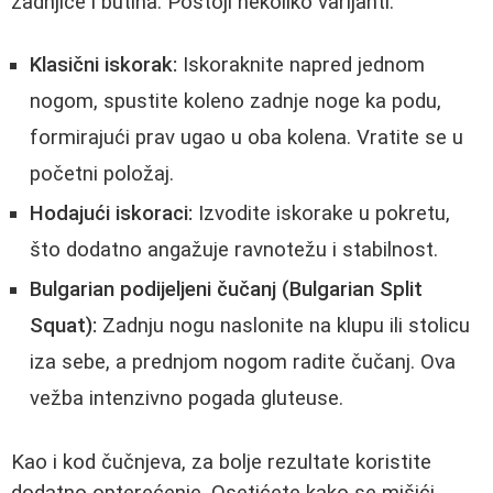
zadnjice i butina. Postoji nekoliko varijanti:
Klasični iskorak:
Iskoraknite napred jednom
nogom, spustite koleno zadnje noge ka podu,
formirajući prav ugao u oba kolena. Vratite se u
početni položaj.
Hodajući iskoraci:
Izvodite iskorake u pokretu,
što dodatno angažuje ravnotežu i stabilnost.
Bulgarian podijeljeni čučanj (Bulgarian Split
Squat):
Zadnju nogu naslonite na klupu ili stolicu
iza sebe, a prednjom nogom radite čučanj. Ova
vežba intenzivno pogada gluteuse.
Kao i kod čučnjeva, za bolje rezultate koristite
dodatno opterećenje. Osetićete kako se mišići