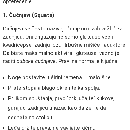
opterećenje.
1. Čučnjevi (Squats)
Čučnjevi
se često nazivaju "majkom svih vežbi" za
zadnjicu. Oni angažuju ne samo gluteuse već i
kvadricepse, zadnju ložu, trbušne mišiće i aduktore.
Da biste maksimalno aktivirali gluteuse, važno je
raditi
duboke čučnjeve
. Pravilna forma je ključna:
Noge postavite u širini ramena ili malo šire.
Prste stopala blago okrenite ka spolja.
Prilikom spuštanja, prvo "otključajte" kukove,
gurajući zadnjicu unazad kao da želite da
sednete na stolicu.
Leđa držite prava, ne savijajte kičmu.