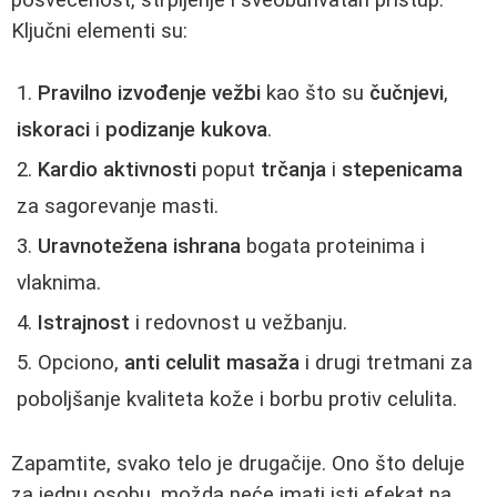
Ključni elementi su:
Pravilno izvođenje vežbi
kao što su
čučnjevi
,
iskoraci
i
podizanje kukova
.
Kardio aktivnosti
poput
trčanja
i
stepenicama
za sagorevanje masti.
Uravnotežena ishrana
bogata proteinima i
vlaknima.
Istrajnost
i redovnost u vežbanju.
Opciono,
anti celulit masaža
i drugi tretmani za
poboljšanje kvaliteta kože i borbu protiv celulita.
Zapamtite, svako telo je drugačije. Ono što deluje
za jednu osobu, možda neće imati isti efekat na