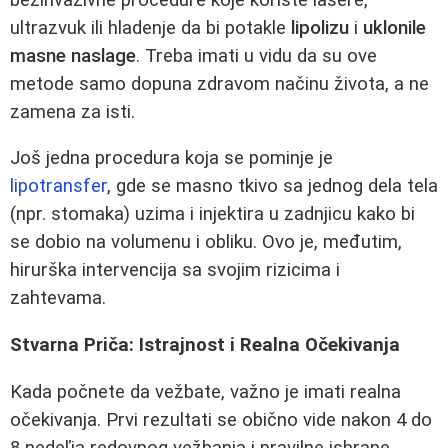
ultrazvuk ili hladenje da bi potakle
lipolizu
i
uklonile
masne naslage
. Treba imati u vidu da su ove
metode samo dopuna zdravom načinu života, a ne
zamena za isti.
Još jedna procedura koja se pominje je
lipotransfer
, gde se masno tkivo sa jednog dela tela
(npr. stomaka) uzima i injektira u zadnjicu kako bi
se dobio na volumenu i obliku. Ovo je, međutim,
hirurška intervencija sa svojim rizicima i
zahtevama.
Stvarna Priča: Istrajnost i Realna Očekivanja
Kada počnete da vežbate, važno je imati realna
očekivanja. Prvi rezultati se obično vide nakon 4 do
8 nedeľja redovnog vežbanja i pravilne ishrane.