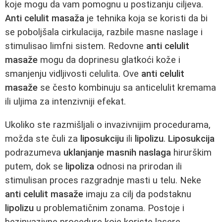
koje mogu da vam pomognu u postizanju ciljeva.
Anti celulit masaža
je tehnika koja se koristi da bi
se poboljšala cirkulacija, razbile masne naslage i
stimulisao limfni sistem. Redovne
anti celulit
masaže
mogu da doprinesu glatkoći kože i
smanjenju vidljivosti celulita. Ove
anti celulit
masaže
se često kombinuju sa anticelulit kremama
ili uljima za intenzivniji efekat.
Ukoliko ste razmišljali o invazivnijim procedurama,
možda ste čuli za
liposukciju
ili
lipolizu
.
Liposukcija
podrazumeva
uklanjanje masnih naslaga
hirurškim
putem, dok se
lipoliza
odnosi na prirodan ili
stimulisan proces razgradnje masti u telu. Neke
anti celulit masaže
imaju za cilj da podstaknu
lipolizu
u problematičnim zonama. Postoje i
bezinvazivne procedure koje koriste lasere,