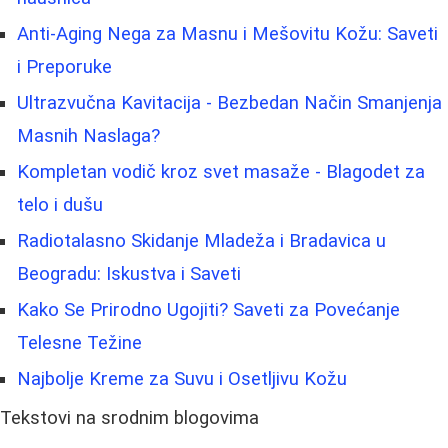
Anti-Aging Nega za Masnu i Mešovitu Kožu: Saveti
i Preporuke
Ultrazvučna Kavitacija - Bezbedan Način Smanjenja
Masnih Naslaga?
Kompletan vodič kroz svet masaže - Blagodet za
telo i dušu
Radiotalasno Skidanje Mladeža i Bradavica u
Beogradu: Iskustva i Saveti
Kako Se Prirodno Ugojiti? Saveti za Povećanje
Telesne Težine
Najbolje Kreme za Suvu i Osetljivu Kožu
Tekstovi na srodnim blogovima