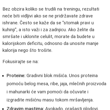
Bez obzira koliko se trudili na treningu, rezultati
neće biti vidljivi ako se ne pridržavate zdrave
ishrane. Često se kaže da se "stomak pravi u
kuhinji", a isto važi i za zadnjicu. Ako želite da
smršate i uklonite celulit, morate da budete u
kalorijskom deficitu, odnosno da unosite manje
kalorija nego što trošite.
Fokusirajte se na:
Proteine:
Gradivni blok mišića. Unos proteina
pomoću belog mesa, ribe, jaja, mlečnih proizvoda
i mahunarki će vam pomoći da očuvate i
izgradite mišićnu masu tokom mršavljenja.
Zdravim mastima:
Avokado, orašasti plodovi,