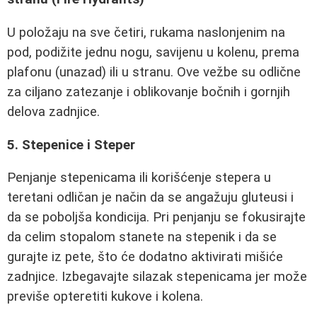
U položaju na sve četiri, rukama naslonjenim na
pod, podižite jednu nogu, savijenu u kolenu, prema
plafonu (unazad) ili u stranu. Ove vežbe su odlične
za ciljano zatezanje i oblikovanje bočnih i gornjih
delova zadnjice.
5. Stepenice i Steper
Penjanje stepenicama ili korišćenje stepera u
teretani odličan je način da se angažuju gluteusi i
da se poboljša kondicija. Pri penjanju se fokusirajte
da celim stopalom stanete na stepenik i da se
gurajte iz pete, što će dodatno aktivirati mišiće
zadnjice. Izbegavajte silazak stepenicama jer može
previše opteretiti kukove i kolena.