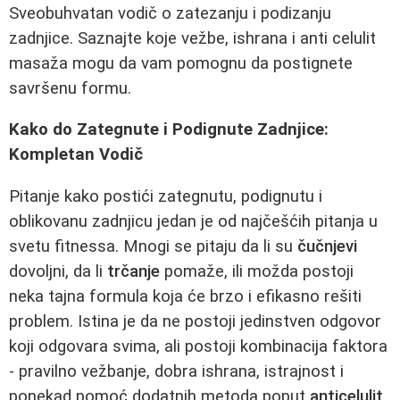
Sveobuhvatan vodič o zatezanju i podizanju
zadnjice. Saznajte koje vežbe, ishrana i anti celulit
masaža mogu da vam pomognu da postignete
savršenu formu.
Kako do Zategnute i Podignute Zadnjice:
Kompletan Vodič
Pitanje kako postići zategnutu, podignutu i
oblikovanu zadnjicu jedan je od najčešćih pitanja u
svetu fitnessa. Mnogi se pitaju da li su
čučnjevi
dovoljni, da li
trčanje
pomaže, ili možda postoji
neka tajna formula koja će brzo i efikasno rešiti
problem. Istina je da ne postoji jedinstven odgovor
koji odgovara svima, ali postoji kombinacija faktora
- pravilno vežbanje, dobra ishrana, istrajnost i
ponekad pomoć dodatnih metoda poput
anticelulit