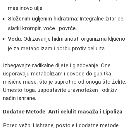
maslinovo ulje.
Složenim ugljenim hidratima:
Integralne žitarice,
slatki krompir, voće i povrće.
Vodu:
Održavanje hidriranosti organizma ključno
je za metabolizam i borbu protiv celulita.
Izbegavajte radikalne dijete i gladovanje. One
usporavaju metabolizam i dovode do gubitka
mišićne mase, što je suprotno od onoga što želite.
Umesto toga, uspostavite uravnotežen i održiv
način ishrane.
Dodatne Metode: Anti celulit masaža i Lipoliza
Pored vežbi i ishrane, postoje i dodatne metode