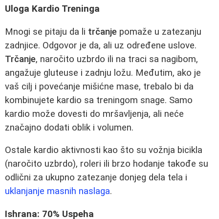
Uloga Kardio Treninga
Mnogi se pitaju da li
trčanje
pomaže u zatezanju
zadnjice. Odgovor je da, ali uz određene uslove.
Trčanje
, naročito uzbrdo ili na traci sa nagibom,
angažuje gluteuse i zadnju ložu. Međutim, ako je
vaš cilj i povećanje mišićne mase, trebalo bi da
kombinujete kardio sa treningom snage. Samo
kardio može dovesti do mršavljenja, ali neće
značajno dodati oblik i volumen.
Ostale kardio aktivnosti kao što su vožnja bicikla
(naročito uzbrdo), roleri ili brzo hodanje takođe su
odlični za ukupno zatezanje donjeg dela tela i
uklanjanje masnih naslaga
.
Ishrana: 70% Uspeha