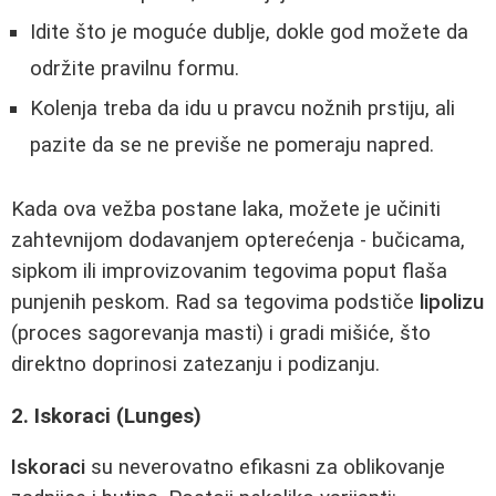
Idite što je moguće dublje, dokle god možete da
održite pravilnu formu.
Kolenja treba da idu u pravcu nožnih prstiju, ali
pazite da se ne previše ne pomeraju napred.
Kada ova vežba postane laka, možete je učiniti
zahtevnijom dodavanjem opterećenja - bučicama,
sipkom ili improvizovanim tegovima poput flaša
punjenih peskom. Rad sa tegovima podstiče
lipolizu
(proces sagorevanja masti) i gradi mišiće, što
direktno doprinosi zatezanju i podizanju.
2. Iskoraci (Lunges)
Iskoraci
su neverovatno efikasni za oblikovanje