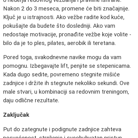
Nakon 2 do 3 meseca, promene će biti značajnije.
Ključ je u istrajnosti. Ako vežbe radite kod kuće,
pokušajte da budete što dosledniji. Ako vam
nedostaje motivacije, pronađite vežbe koje volite -
bilo da je to ples, pilates, aerobik ili teretana.
Pored toga, svakodnevne navike mogu da vam
pomognu. Izbegavajte lift, penjite se stepenicama.
Kada dugo sedite, povremeno stegnite mišiće
zadnjice i držite ih stegnute nekoliko sekundi. Ove
male stvari, u kombinaciji sa redovnim treningom,
daju odlične rezultate.
Zaključak
Put do zategnute i podignute zadnjice zahteva
posvećenost, strpljenje i sveobuhvatan pristup.