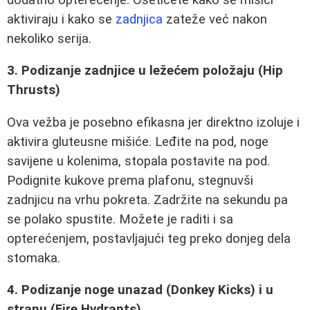
aktiviraju i kako se
zadnjica
zateže već nakon
nekoliko serija.
3. Podizanje zadnjice u ležećem položaju (Hip
Thrusts)
Ova vežba je posebno efikasna jer direktno izoluje i
aktivira gluteusne mišiće. Leđite na pod, noge
savijene u kolenima, stopala postavite na pod.
Podignite kukove prema plafonu, stegnuvši
zadnjicu na vrhu pokreta. Zadržite na sekundu pa
se polako spustite. Možete je raditi i sa
opterećenjem, postavljajući teg preko donjeg dela
stomaka.
4. Podizanje noge unazad (Donkey Kicks) i u
stranu (Fire Hydrants)