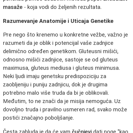
masaže
- koja vodi do željenih rezultata.
Razumevanje Anatomije i Uticaja Genetike
Pre nego što krenemo u konkretne vežbe, važno je
razumeti da je oblik i potencijal vaše zadnjice
delimično određen genetikom. Gluteusni mišići,
odnosno mišići zadnjice, sastoje se od gluteus
maximusa, gluteus mediusa i gluteus minimusa.
Neki ljudi imaju genetsku predispoziciju za
zaobljeniju i puniju zadnjicu, dok je drugima
potrebno malo više truda da bi je oblikovali.
Međutim, to ne znači da je misija nemoguća. Uz
dovoljno truda i pravilno usmeren rad, svako može
postići značajno poboljšanje.
Česta zabluda je da će vam
čučnjevi
dati noge "kao