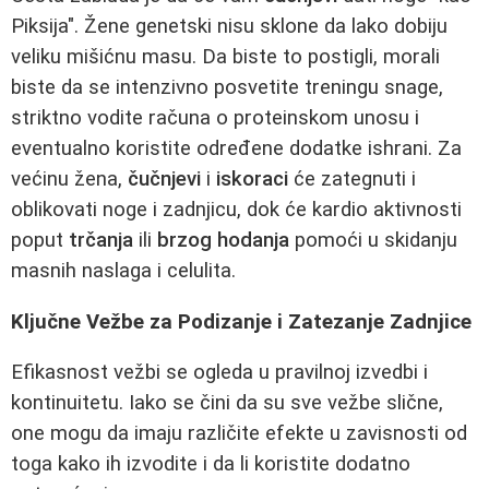
Piksija". Žene genetski nisu sklone da lako dobiju
veliku mišićnu masu. Da biste to postigli, morali
biste da se intenzivno posvetite treningu snage,
striktno vodite računa o proteinskom unosu i
eventualno koristite određene dodatke ishrani. Za
većinu žena,
čučnjevi
i
iskoraci
će zategnuti i
oblikovati noge i zadnjicu, dok će kardio aktivnosti
poput
trčanja
ili
brzog hodanja
pomoći u skidanju
masnih naslaga i celulita.
Ključne Vežbe za Podizanje i Zatezanje Zadnjice
Efikasnost vežbi se ogleda u pravilnoj izvedbi i
kontinuitetu. Iako se čini da su sve vežbe slične,
one mogu da imaju različite efekte u zavisnosti od
toga kako ih izvodite i da li koristite dodatno