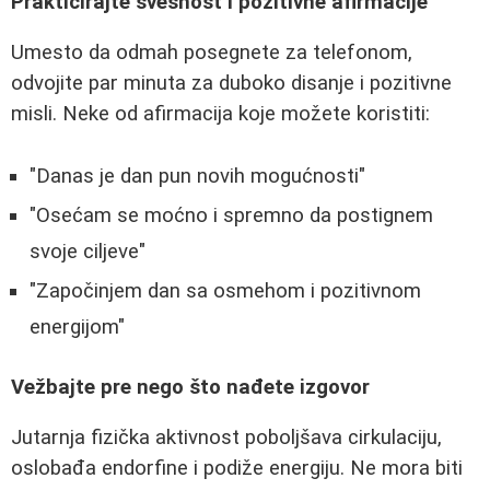
Prakticirajte svesnost i pozitivne afirmacije
Umesto da odmah posegnete za telefonom,
odvojite par minuta za duboko disanje i pozitivne
misli. Neke od afirmacija koje možete koristiti:
"Danas je dan pun novih mogućnosti"
"Osećam se moćno i spremno da postignem
svoje ciljeve"
"Započinjem dan sa osmehom i pozitivnom
energijom"
Vežbajte pre nego što nađete izgovor
Jutarnja fizička aktivnost poboljšava cirkulaciju,
oslobađa endorfine i podiže energiju. Ne mora biti