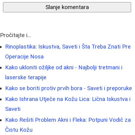
Slanje komentara
Pročitajte i...
Rinoplastika: Iskustva, Saveti i Šta Treba Znati Pre
Operacije Nosa
Kako ukloniti ožiljke od akni - Najbolji tretmani i
laserske terapije
Kako se boriti protiv prvih bora - Saveti i preporuke
Kako Ishrana Utječe na Kožu Lica: Lična Iskustva i
Saveti
Kako Rešiti Problem Akni i Fleka: Potpuni Vodič za
Čistu Kožu