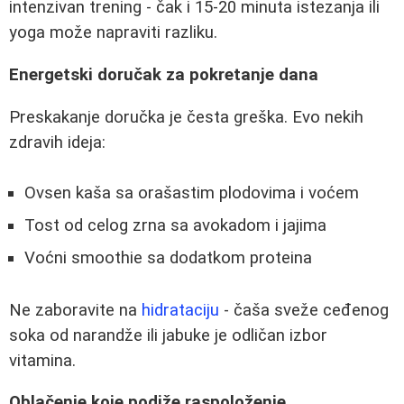
intenzivan trening - čak i 15-20 minuta istezanja ili
yoga može napraviti razliku.
Energetski doručak za pokretanje dana
Preskakanje doručka je česta greška. Evo nekih
zdravih ideja:
Ovsen kaša sa orašastim plodovima i voćem
Tost od celog zrna sa avokadom i jajima
Voćni smoothie sa dodatkom proteina
Ne zaboravite na
hidrataciju
- čaša sveže ceđenog
soka od narandže ili jabuke je odličan izbor
vitamina.
Oblačenje koje podiže raspoloženje