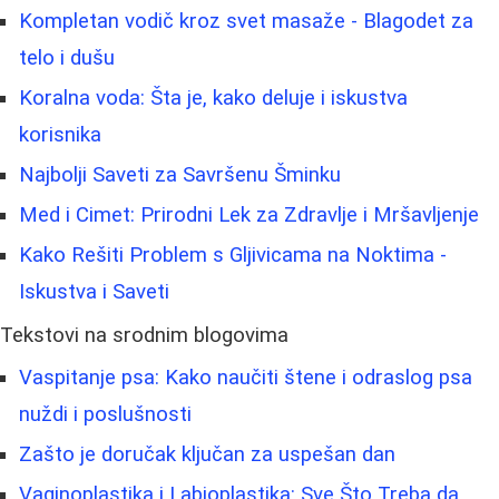
Kompletan vodič kroz svet masaže - Blagodet za
telo i dušu
Koralna voda: Šta je, kako deluje i iskustva
korisnika
Najbolji Saveti za Savršenu Šminku
Med i Cimet: Prirodni Lek za Zdravlje i Mršavljenje
Kako Rešiti Problem s Gljivicama na Noktima -
Iskustva i Saveti
Tekstovi na srodnim blogovima
Vaspitanje psa: Kako naučiti štene i odraslog psa
nuždi i poslušnosti
Zašto je doručak ključan za uspešan dan
Vaginoplastika i Labioplastika: Sve Što Treba da