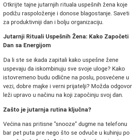
Otkrijte tajne jutarnjih rituala uspešnih žena koje
podižu raspoloženje i donose blagostanje. Saveti
za produktivniji dan i bolju organizaciju.
Jutarnji Rituali Uspešnih Žena: Kako Započeti
Dan sa Energijom
Da li ste se ikada zapitali kako uspešne žene
uspevaju da iskombinuju sve svoje uloge? Kako
istovremeno budu odlične na poslu, posvećene u
vezi, dobre majke i verni prijatelji? Možda odgovor
leži upravo u načinu na koji započinju svoj dan.
Zašto je jutarnja rutina ključna?
Većina nas pritisne "snooze" dugme na telefonu
bar pet puta pre nego što se odvuče u kuhinju po