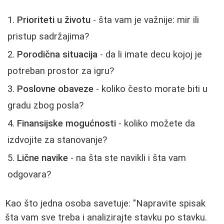
Prioriteti u životu
- šta vam je važnije: mir ili
pristup sadržajima?
Porodična situacija
- da li imate decu kojoj je
potreban prostor za igru?
Poslovne obaveze
- koliko često morate biti u
gradu zbog posla?
Finansijske mogućnosti
- koliko možete da
izdvojite za stanovanje?
Lične navike
- na šta ste navikli i šta vam
odgovara?
Kao što jedna osoba savetuje: "Napravite spisak
šta vam sve treba i analizirajte stavku po stavku.