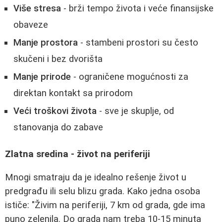
Više stresa
- brži tempo života i veće finansijske
obaveze
Manje prostora
- stambeni prostori su često
skučeni i bez dvorišta
Manje prirode
- ograničene mogućnosti za
direktan kontakt sa prirodom
Veći troškovi života
- sve je skuplje, od
stanovanja do zabave
Zlatna sredina - život na periferiji
Mnogi smatraju da je idealno rešenje život u
predgrađu ili selu blizu grada. Kako jedna osoba
ističe: "Živim na periferiji, 7 km od grada, gde ima
puno zelenila. Do grada nam treba 10-15 minuta