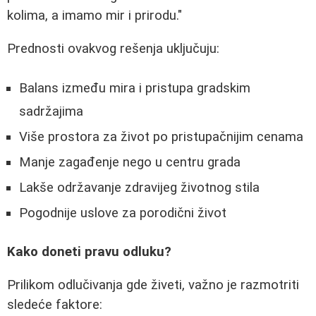
kolima, a imamo mir i prirodu."
Prednosti ovakvog rešenja uključuju:
Balans između mira i pristupa gradskim
sadržajima
Više prostora za život po pristupačnijim cenama
Manje zagađenje nego u centru grada
Lakše održavanje zdravijeg životnog stila
Pogodnije uslove za porodični život
Kako doneti pravu odluku?
Prilikom odlučivanja gde živeti, važno je razmotriti
sledeće faktore: