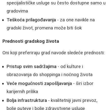
specijalističke usluge su često dostupne samo u
gradovima
Teškoća prilagođavanja
- za one navikle na
gradski život, promena može biti šok
Prednosti gradskog života
Oni koji preferiraju grad navode sledeće prednosti:
Pristup svim sadržajima
- od kulture i
obrazovanja do shoppinga i noćnog života
Veće mogućnosti zapošljavanja
- širi izbor
karijernih prilika
Bolja infrastruktura
- kvalitetniji javni prevoz,
bolje puteve i bolje zdravstvene usluge