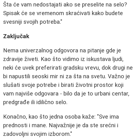
Šta će vam nedostajati ako se preselite na selo?
Spisak će se vremenom skraćivati kako budete
svesniji svojih potreba."
Zaključak
Nema univerzalnog odgovora na pitanje gde je
zdravije živeti. Kao što vidimo iz iskustava ljudi,
neki će uvek preferirati gradsku vrevu, dok drugi ne
bi napustili seoski mir ni za šta na svetu. Važno je
slušati svoje potrebe i birati životni prostor koji
vam najviše odgovara - bilo da je to urbani centar,
predgrađe ili idilično selo.
Konačno, kao što jedna osoba kaže: "Sve ima
prednosti i mane. Najvažnije je da ste srećni i
zadovoljni svojim izborom."