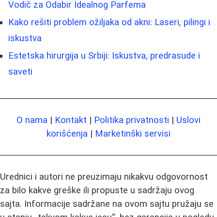
Vodič za Odabir Idealnog Parfema
Kako rešiti problem ožiljaka od akni: Laseri, pilingi i
iskustva
Estetska hirurgija u Srbiji: Iskustva, predrasude i
saveti
O nama
|
Kontakt
|
Politika privatnosti
|
Uslovi
korišćenja
|
Marketinški servisi
Urednici i autori ne preuzimaju nikakvu odgovornost
za bilo kakve greške ili propuste u sadržaju ovog
sajta. Informacije sadržane na ovom sajtu pružaju se