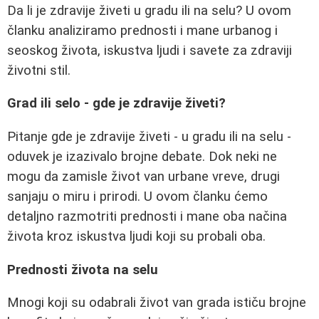
Da li je zdravije živeti u gradu ili na selu? U ovom
članku analiziramo prednosti i mane urbanog i
seoskog života, iskustva ljudi i savete za zdraviji
životni stil.
Grad ili selo - gde je zdravije živeti?
Pitanje gde je zdravije živeti - u gradu ili na selu -
oduvek je izazivalo brojne debate. Dok neki ne
mogu da zamisle život van urbane vreve, drugi
sanjaju o miru i prirodi. U ovom članku ćemo
detaljno razmotriti prednosti i mane oba načina
života kroz iskustva ljudi koji su probali oba.
Prednosti života na selu
Mnogi koji su odabrali život van grada ističu brojne