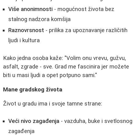
Više anonimnosti
- mogućnost života bez
stalnog nadzora komšija
Raznovrsnost
- prilika za upoznavanje različitih
ljudi i kultura
Kako jedna osoba kaže: "Volim onu vrevu, gužvu,
asfalt, zgrade - sve. Grad me fascinira jer možete
biti u masi ljudi a opet potpuno sami."
Mane gradskog života
Život u gradu ima i svoje tamne strane:
Veći nivo zagađenja
- vazduha, buke i svetlosnog
zagađenja