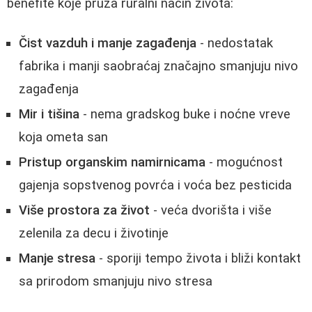
benefite koje pruža ruralni način života:
Čist vazduh i manje zagađenja
- nedostatak
fabrika i manji saobraćaj značajno smanjuju nivo
zagađenja
Mir i tišina
- nema gradskog buke i noćne vreve
koja ometa san
Pristup organskim namirnicama
- mogućnost
gajenja sopstvenog povrća i voća bez pesticida
Više prostora za život
- veća dvorišta i više
zelenila za decu i životinje
Manje stresa
- sporiji tempo života i bliži kontakt
sa prirodom smanjuju nivo stresa