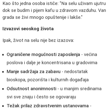
Kao što jedna osoba ističe: "Na selu uživam ujutru
dok se budim i pijem kafu u zdravom vazduhu. Van
grada se živi mnogo opuštenije i lakše."
Izvazovi seoskog života
Ipak, život na selu nije bez izazova:
Ograničene mogućnosti zaposlenja
- većina
poslova i dalje je koncentrisana u gradovima
Manje sadržaja za zabavu
- nedostatak
bioskopa, pozorišta i kulturnih događaja
Odsutnost anonimnosti
- u manjim sredinama
svi sve znaju i često se ogovaraju
Težak prilaz zdravstvenim ustanovama
-