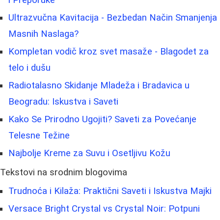
Ultrazvučna Kavitacija - Bezbedan Način Smanjenja
Masnih Naslaga?
Kompletan vodič kroz svet masaže - Blagodet za
telo i dušu
Radiotalasno Skidanje Mladeža i Bradavica u
Beogradu: Iskustva i Saveti
Kako Se Prirodno Ugojiti? Saveti za Povećanje
Telesne Težine
Najbolje Kreme za Suvu i Osetljivu Kožu
Tekstovi na srodnim blogovima
Trudnoća i Kilaža: Praktični Saveti i Iskustva Majki
Versace Bright Crystal vs Crystal Noir: Potpuni