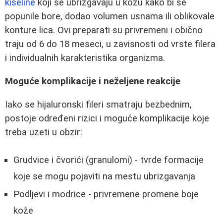
kiseline
koji se ubrizgavaju u kožu kako bi se
popunile bore, dodao volumen usnama ili oblikovale
konture lica. Ovi preparati su privremeni i obično
traju od 6 do 18 meseci, u zavisnosti od vrste filera
i individualnih karakteristika organizma.
Moguće komplikacije i neželjene reakcije
Iako se hijaluronski fileri smatraju bezbednim,
postoje određeni rizici i moguće komplikacije koje
treba uzeti u obzir:
Grudvice i čvorići (granulomi) - tvrde formacije
koje se mogu pojaviti na mestu ubrizgavanja
Podljevi i modrice - privremene promene boje
kože