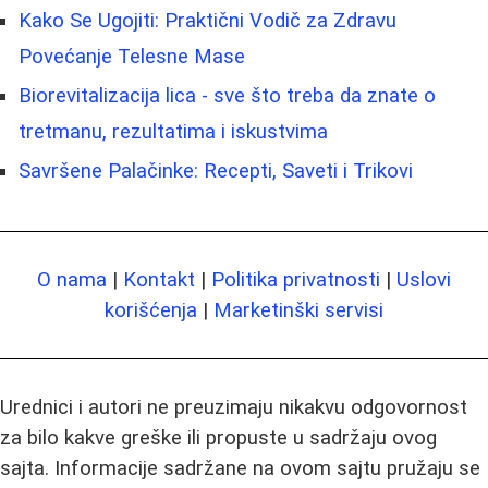
Kako Se Ugojiti: Praktični Vodič za Zdravu
Povećanje Telesne Mase
Biorevitalizacija lica - sve što treba da znate o
tretmanu, rezultatima i iskustvima
Savršene Palačinke: Recepti, Saveti i Trikovi
O nama
|
Kontakt
|
Politika privatnosti
|
Uslovi
korišćenja
|
Marketinški servisi
Urednici i autori ne preuzimaju nikakvu odgovornost
za bilo kakve greške ili propuste u sadržaju ovog
sajta. Informacije sadržane na ovom sajtu pružaju se