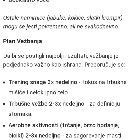
Ostale namirnice (jabuke, kokice, slatki krompir)
mogu se jesti povremeno, ali ne svakodnevno.
Plan Vežbanja
Da bi se postigli najbolji rezultati, vežbanje je
podjednako važno kao ishrana. Preporučuje se:
Trening snage 3x nedeljno
- fokus na trbušne
mišiće i celokupno telo.
Trbušne vežbe 2-3x nedeljno
- za definiciju
stomaka.
Aerobne aktivnosti (trčanje, brzo hodanje,
bicikl) 2-3x nedeljno
- za sagorevanje masti.