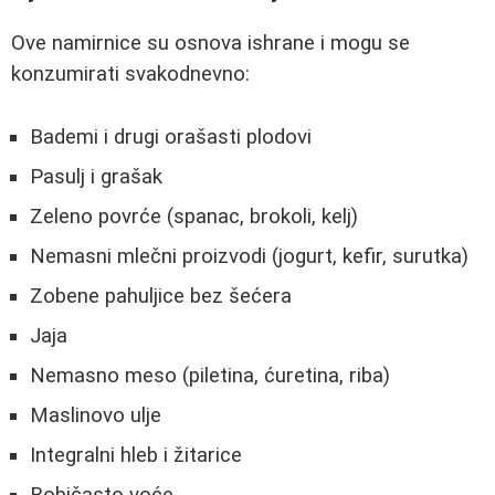
Ove namirnice su osnova ishrane i mogu se
konzumirati svakodnevno:
Bademi i drugi orašasti plodovi
Pasulj i grašak
Zeleno povrće (spanac, brokoli, kelj)
Nemasni mlečni proizvodi (jogurt, kefir, surutka)
Zobene pahuljice bez šećera
Jaja
Nemasno meso (piletina, ćuretina, riba)
Maslinovo ulje
Integralni hleb i žitarice
Bobičasto voće