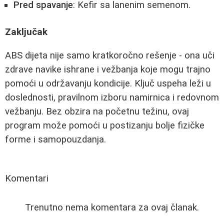
Pred spavanje
: Kefir sa lanenim semenom.
Zaključak
ABS dijeta nije samo kratkoročno rešenje - ona uči
zdrave navike ishrane i vežbanja koje mogu trajno
pomoći u održavanju kondicije. Ključ uspeha leži u
doslednosti, pravilnom izboru namirnica i redovnom
vežbanju. Bez obzira na početnu težinu, ovaj
program može pomoći u postizanju bolje fizičke
forme i samopouzdanja.
Komentari
Trenutno nema komentara za ovaj članak.