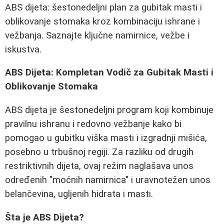
ABS dijeta: šestonedeljni plan za gubitak masti i
oblikovanje stomaka kroz kombinaciju ishrane i
vežbanja. Saznajte ključne namirnice, vežbe i
iskustva.
ABS Dijeta: Kompletan Vodič za Gubitak Masti i
Oblikovanje Stomaka
ABS dijeta je šestonedeljni program koji kombinuje
pravilnu ishranu i redovno vežbanje kako bi
pomogao u gubitku viška masti i izgradnji mišića,
posebno u trbušnoj regiji. Za razliku od drugih
restriktivnih dijeta, ovaj režim naglašava unos
određenih "moćnih namirnica" i uravnotežen unos
belančevina, ugljenih hidrata i masti.
Šta je ABS Dijeta?