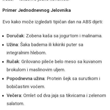
Primer Jednodnevnog Jelovnika
Evo kako može izgledati tipičan dan na ABS dijeti:
Doručak
: Zobena kaša sa jogurtom i malinama.
Užina
: Šaka badema ili kikiriki puter sa
integralnim hlebom.
Ručak
: Grilovano pileće belo meso sa kuvanom
brokulom i maslinovim uljem.
Popodnevna užina
: Protein šejk sa surutkom i
bobičastim voćem.
Večera
: Omlet od dva jaja sa tikvicama i zelenom
salatom.