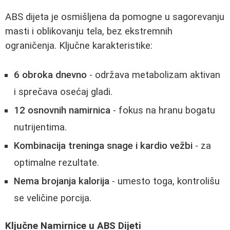
ABS dijeta je osmišljena da pomogne u sagorevanju
masti i oblikovanju tela, bez ekstremnih
ograničenja. Ključne karakteristike:
6 obroka dnevno
- održava metabolizam aktivan
i sprečava osećaj gladi.
12 osnovnih namirnica
- fokus na hranu bogatu
nutrijentima.
Kombinacija treninga snage i kardio vežbi
- za
optimalne rezultate.
Nema brojanja kalorija
- umesto toga, kontrolišu
se veličine porcija.
Ključne Namirnice u ABS Dijeti