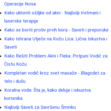
Operacije Nosa
Kako ukloniti ožiljke od akni - Najbolji tretmani i
laserske terapije
Kako se boriti protiv prvih bora - Saveti i preporuke
Kako Ishrana Utječe na Kožu Lica: Lična Iskustva i
Saveti
Kako Rešiti Problem Akni i Fleka: Potpuni Vodič za
Čistu Kožu
Kompletan vodič kroz svet masaže - Blagodet za
telo i dušu
Koralna voda: Šta je, kako deluje i iskustva
korisnika
Najbolji Saveti za Savršenu Šminku