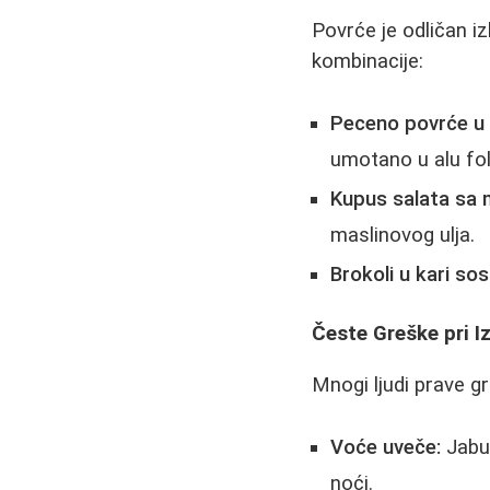
Povrće je odličan iz
kombinacije:
Peceno povrće u fo
umotano u alu foli
Kupus salata sa 
maslinovog ulja.
Brokoli u kari sos
Česte Greške pri I
Mnogi ljudi prave g
Voće uveče:
Jabuk
noći.