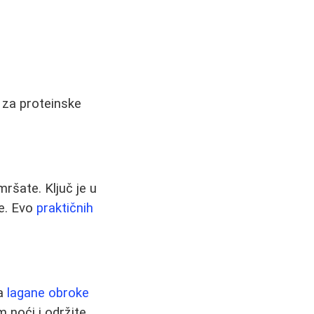
i za proteinske
ršate. Ključ je u
je. Evo
praktičnih
na
lagane obroke
 noći i održite