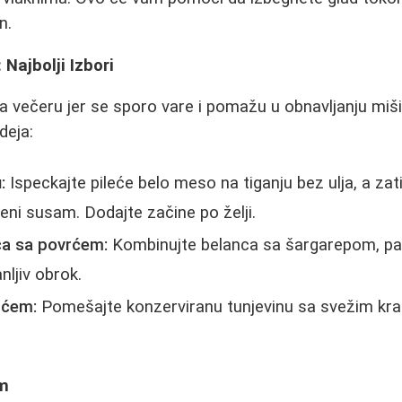
n.
Najbolji Izbori
 za večeru jer se sporo vare i pomažu u obnavljanju mi
deja:
:
Ispeckajte pileće belo meso na tiganju bez ulja, a zat
ni susam. Dodajte začine po želji.
ca sa povrćem:
Kombinujte belanca sa šargarepom, pap
ljiv obrok.
rćem:
Pomešajte konzerviranu tunjevinu sa svežim kr
em