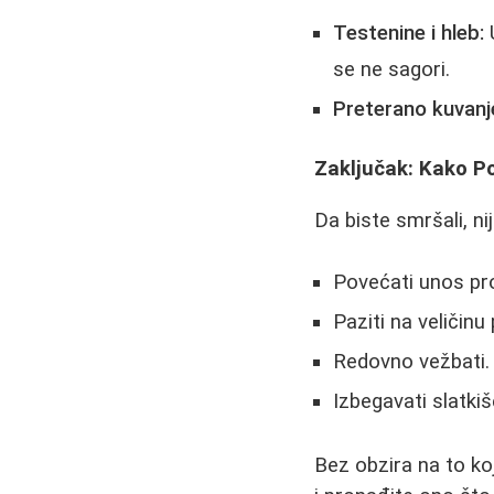
Testenine i hleb:
U
se ne sagori.
Preterano kuvanje
Zaključak: Kako Po
Da biste smršali, n
Povećati unos prot
Paziti na veličinu 
Redovno vežbati.
Izbegavati slatkiš
Bez obzira na to koj