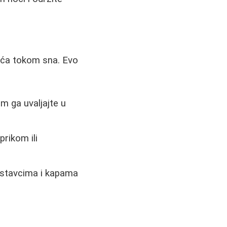
šića tokom sna. Evo
im ga uvaljajte u
rikom ili
astavcima i kapama