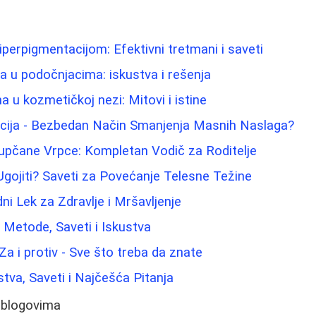
iperpigmentacijom: Efektivni tretmani i saveti
ma u podočnjacima: iskustva i rešenja
na u kozmetičkoj nezi: Mitovi i istine
acija - Bezbedan Način Smanjenja Masnih Naslaga?
Pupčane Vrpce: Kompletan Vodič za Roditelje
gojiti? Saveti za Povećanje Telesne Težine
ni Lek za Zdravlje i Mršavljenje
: Metode, Saveti i Iskustva
 Za i protiv - Sve što treba da znate
stva, Saveti i Najčešća Pitanja
 blogovima