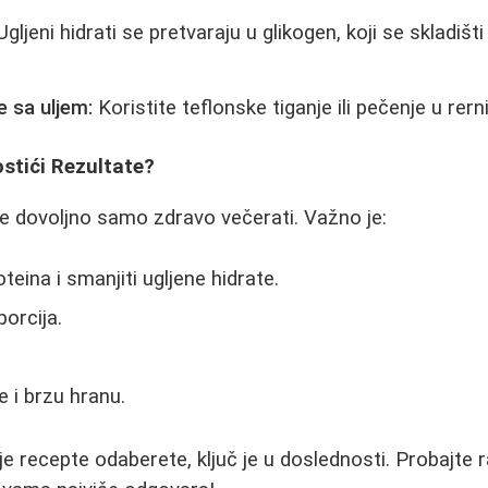
gljeni hidrati se pretvaraju u glikogen, koji se skladi
 sa uljem:
Koristite teflonske tiganje ili pečenje u rerni
stići Rezultate?
ije dovoljno samo zdravo večerati. Važno je:
eina i smanjiti ugljene hidrate.
porcija.
e i brzu hranu.
e recepte odaberete, ključ je u doslednosti. Probajte r