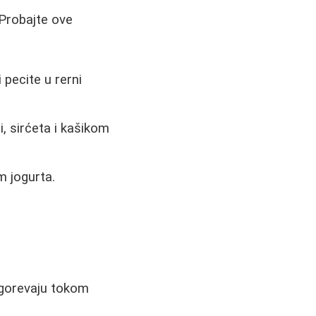
 Probajte ove
i pecite u rerni
 sirćeta i kašikom
m jogurta.
agorevaju tokom