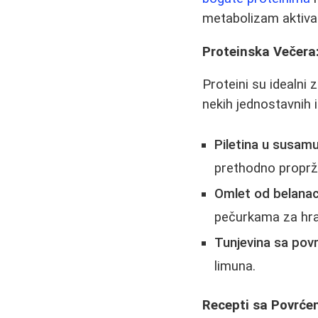
metabolizam aktiva
Proteinska Večera: 
Proteini su idealni
nekih jednostavnih i
Piletina u susamu
prethodno proprže
Omlet od belana
pečurkama za hran
Tunjevina sa pov
limuna.
Recepti sa Povrć