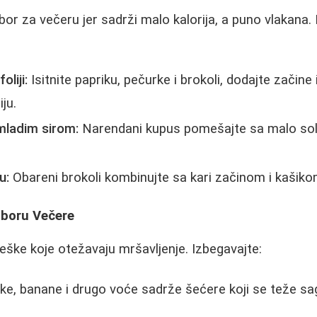
bor za večeru jer sadrži malo kalorija, a puno vlakana.
liji:
Isitnite papriku, pečurke i brokoli, dodajte začine 
ju.
mladim sirom:
Narendani kupus pomešajte sa malo soli,
u:
Obareni brokoli kombinujte sa kari začinom i kašiko
zboru Večere
reške koje otežavaju mršavljenje. Izbegavajte:
e, banane i drugo voće sadrže šećere koji se teže s