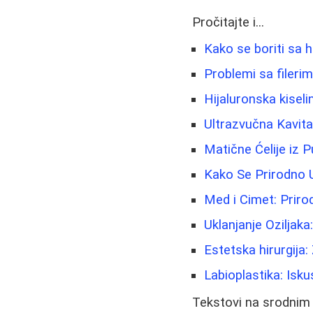
Pročitajte i...
Kako se boriti sa h
Problemi sa fileri
Hijaluronska kiseli
Ultrazvučna Kavit
Matične Ćelije iz 
Kako Se Prirodno U
Med i Cimet: Prirod
Uklanjanje Oziljaka
Estetska hirurgija:
Labioplastika: Isku
Tekstovi na srodnim