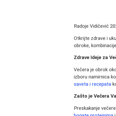
Radoje Vidičević
20
Otkrijte zdrave i u
obroke, kombinacije
Zdrave Ideje za V
Večera je obrok oko
izboru namirnica koj
saveta i recepata
ko
Zašto je Večera V
Preskakanje večere 
bogate proteinima
i