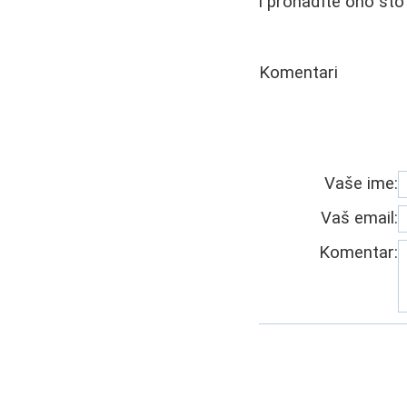
i pronađite ono št
Komentari
Vaše ime:
Vaš email:
Komentar: