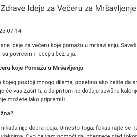
Zdrave Ideje za Večeru za Mršavljenje
25-07-14
kusne ideje za večeru koje pomažu u mršavljenju. Savet
 sa povrćem i recepti bez ulja.
ečeru koje Pomažu u Mršavljenju
 kojeg postoji mnogo dilema, posebno ako želite da sm
e će vas zasititi, a da pritom ne dodaju suvišne kalori
je možete lako pripremiti.
ažna?
nikada nije dobra ideja. Umesto toga, fokusirajte se 
 vlaknima. Ovo će vam pomoći da izbegnete glad tokom