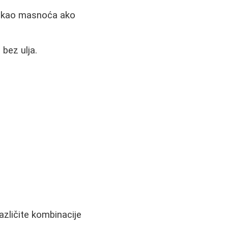
šti kao masnoća ako
 bez ulja.
azličite kombinacije